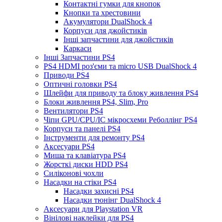
Контактні гумки для кнопок
Кнопки та хрестовини
Акумулятори DualShock 4
Корпуси для джойстиків
Інші запчастини для джойстиків
Каркаси
Інші Запчастини PS4
PS4 HDMI роз'єми та micro USB DualShock 4
Приводи PS4
Оптичні головки PS4
Шлейфи для приводу та блоку живлення PS4
Блоки живлення PS4, Slim, Pro
Вентилятори PS4
Чіпи GPU/CPU/IC мікросхеми Реболлінг PS4
Корпуси та панелі PS4
Інструменти для ремонту PS4
Аксесуари PS4
Миша та клавіатура PS4
Жорсткі диски HDD PS4
Силіконові чохли
Насадки на стіки PS4
Насадки захисні PS4
Насадки тюнінг DualShock 4
Аксесуари для Playstation VR
Вінілові наклейки для PS4