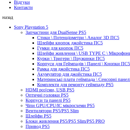
Відгуки
Контакти
назад
Sony Playstation 5
Запчастини для DualSense PS5
Стики \ Потенціометри \ Аналог 3D ПС5
Шлейфи кнопок джойстика ПС5
Гумки для кнопок ПС5
Шлейфи живлення \ USB TYPE C \ Мікрофон
Курки \ Тригери \ Пружинки ПС5
Корпуси для Геймпадів \ Панелі \ Кнопки ПС5
Рамка для джойстика ПС5
Акумулятор для джойстика ПС5
Материнські плати геймпада \ Сенсорні панел
Комплекти для ремонту геймпаду PS5
HDMI роз'єми, USB PS5
Оптичні головки PS5
Корпуси та панелі PS5
Чіпи GPU/CPU/IC мікросхеми PS5
Вентилятори PS5/PS5 Slim
Шлейфи PS5
Блоки живлення PS5/PS5 Slim/PS5 PRO
Привод PS5