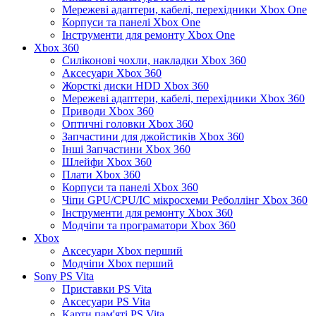
Мережеві адаптери, кабелі, перехідники Xbox One
Корпуси та панелі Xbox One
Інструменти для ремонту Xbox One
Xbox 360
Силіконові чохли, накладки Xbox 360
Аксесуари Xbox 360
Жорсткі диски HDD Xbox 360
Мережеві адаптери, кабелі, перехідники Xbox 360
Приводи Xbox 360
Оптичні головки Xbox 360
Запчастини для джойстиків Xbox 360
Інші Запчастини Xbox 360
Шлейфи Xbox 360
Плати Xbox 360
Корпуси та панелі Xbox 360
Чіпи GPU/CPU/IC мікросхеми Реболлінг Xbox 360
Інструменти для ремонту Xbox 360
Модчіпи та програматори Xbox 360
Xbox
Аксесуари Xbox перший
Модчіпи Xbox перший
Sony PS Vita
Приставки PS Vita
Аксесуари PS Vita
Карти пам'яті PS Vita