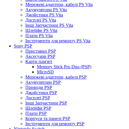
Мережеві адаптери, кабелі PS Vita
Акумулятори PS Vita
Джойстики PS Vita
Дисплеї PS Vita
Інші Запчастини PS Vita
Шлейфи PS Vita
Плати PS Vita
Інструменти для ремонту PS Vita
Sony PSP
Приставки PSP
Аксесуари PSP
Карти пам'яті
Memory Stick Pro Duo (PSP)
MicroSD
Мережеві адаптери, кабелі PSP
Акумулятори PSP
Приводи PSP
Джойстики PSP
Дисплеї PSP
Інші Запчастини PSP
Шлейфи PSP
Плати PSP
Корпуси та панелі PSP
Інструменти для ремонту PSP
Nintendo Switch