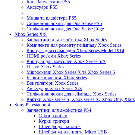
Інші Запчастини PS5
Аксесуари PS5
Миша та клавіатура PS5
Силіконові чохли для DualSense PS5
Силіконові чохли для DualSense Edge
Xbox Series X/S
Запчастини для джойстика Xbox Series
Комплекти для ремонту геймпаду Xbox Series
Корпуса для геймпадов Xbox Series Model 1914
HDMI роз'єми Xbox Series
Корпуси для консолей Xbox Series S/X
Плати Xbox Series
Мікросхеми Xbox Series X та Xbox Series S
Блоки живлення, Xbox Series
Вентилятори Xbox Series
Аксесуари Xbox Series X/S
Силіконові чохли для геймпада Xbox Series
Картки Xbox series S, Xbox series X, Xbox One, Xbox
Sony Playstation 4
Запчастини для джойстика PS4
Стіки, грибки
Курки тригери
Шлейфи для кнопок
Шлейфи живлення та Micro USB