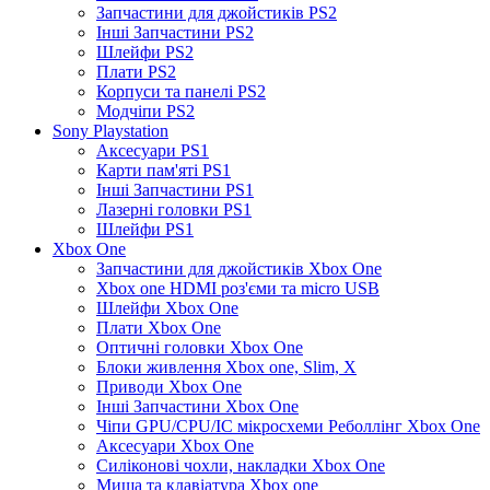
Запчастини для джойстиків PS2
Інші Запчастини PS2
Шлейфи PS2
Плати PS2
Корпуси та панелі PS2
Модчіпи PS2
Sony Playstation
Аксесуари PS1
Карти пам'яті PS1
Інші Запчастини PS1
Лазерні головки PS1
Шлейфи PS1
Xbox One
Запчастини для джойстиків Xbox One
Xbox one HDMI роз'єми та micro USB
Шлейфи Xbox One
Плати Xbox One
Оптичні головки Xbox One
Блоки живлення Xbox one, Slim, X
Приводи Xbox One
Інші Запчастини Xbox One
Чіпи GPU/CPU/IC мікросхеми Реболлінг Xbox One
Аксесуари Xbox One
Силіконові чохли, накладки Xbox One
Миша та клавіатура Xbox one