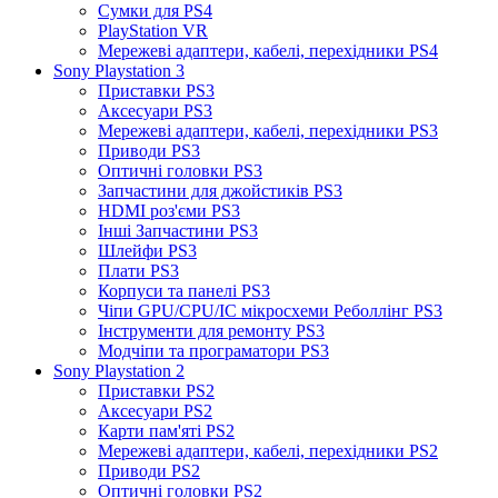
Сумки для PS4
PlayStation VR
Мережеві адаптери, кабелі, перехідники PS4
Sony Playstation 3
Приставки PS3
Аксесуари PS3
Мережеві адаптери, кабелі, перехідники PS3
Приводи PS3
Оптичні головки PS3
Запчастини для джойстиків PS3
HDMI роз'єми PS3
Інші Запчастини PS3
Шлейфи PS3
Плати PS3
Корпуси та панелі PS3
Чіпи GPU/CPU/IC мікросхеми Реболлінг PS3
Інструменти для ремонту PS3
Модчіпи та програматори PS3
Sony Playstation 2
Приставки PS2
Аксесуари PS2
Карти пам'яті PS2
Мережеві адаптери, кабелі, перехідники PS2
Приводи PS2
Оптичні головки PS2