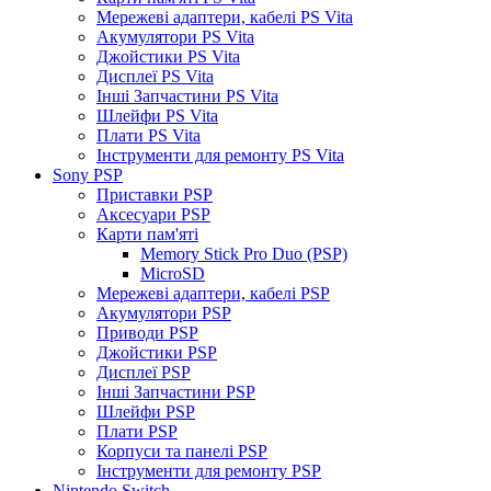
Мережеві адаптери, кабелі PS Vita
Акумулятори PS Vita
Джойстики PS Vita
Дисплеї PS Vita
Інші Запчастини PS Vita
Шлейфи PS Vita
Плати PS Vita
Інструменти для ремонту PS Vita
Sony PSP
Приставки PSP
Аксесуари PSP
Карти пам'яті
Memory Stick Pro Duo (PSP)
MicroSD
Мережеві адаптери, кабелі PSP
Акумулятори PSP
Приводи PSP
Джойстики PSP
Дисплеї PSP
Інші Запчастини PSP
Шлейфи PSP
Плати PSP
Корпуси та панелі PSP
Інструменти для ремонту PSP
Nintendo Switch