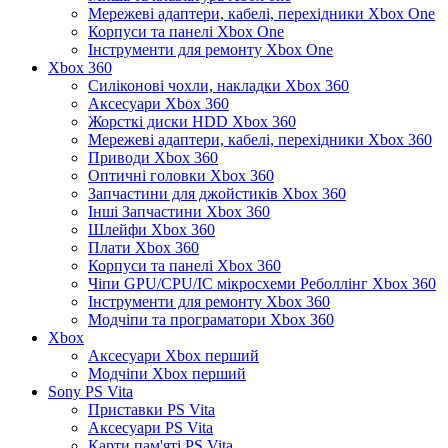
Мережеві адаптери, кабелі, перехідники Xbox One
Корпуси та панелі Xbox One
Інструменти для ремонту Xbox One
Xbox 360
Силіконові чохли, накладки Xbox 360
Аксесуари Xbox 360
Жорсткі диски HDD Xbox 360
Мережеві адаптери, кабелі, перехідники Xbox 360
Приводи Xbox 360
Оптичні головки Xbox 360
Запчастини для джойстиків Xbox 360
Інші Запчастини Xbox 360
Шлейфи Xbox 360
Плати Xbox 360
Корпуси та панелі Xbox 360
Чіпи GPU/CPU/IC мікросхеми Реболлінг Xbox 360
Інструменти для ремонту Xbox 360
Модчіпи та програматори Xbox 360
Xbox
Аксесуари Xbox перший
Модчіпи Xbox перший
Sony PS Vita
Приставки PS Vita
Аксесуари PS Vita
Карти пам'яті PS Vita