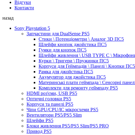
Відгуки
Контакти
назад
Sony Playstation 5
Запчастини для DualSense PS5
Стики \ Потенціометри \ Аналог 3D ПС5
Шлейфи кнопок джойстика ПС5
Гумки для кнопок ПС5
Шлейфи живлення \ USB TYPE C \ Мікрофон
Курки \ Тригери \ Пружинки ПС5
Корпуси для Геймпадів \ Панелі \ Кнопки ПС5
Рамка для джойстика ПС5
Акумулятор для джойстика ПС5
Материнські плати геймпада \ Сенсорні панел
Комплекти для ремонту геймпаду PS5
HDMI роз'єми, USB PS5
Оптичні головки PS5
Корпуси та панелі PS5
Чіпи GPU/CPU/IC мікросхеми PS5
Вентилятори PS5/PS5 Slim
Шлейфи PS5
Блоки живлення PS5/PS5 Slim/PS5 PRO
Привод PS5