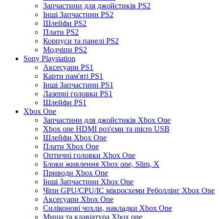
Запчастини для джойстиків PS2
Інші Запчастини PS2
Шлейфи PS2
Плати PS2
Корпуси та панелі PS2
Модчіпи PS2
Sony Playstation
Аксесуари PS1
Карти пам'яті PS1
Інші Запчастини PS1
Лазерні головки PS1
Шлейфи PS1
Xbox One
Запчастини для джойстиків Xbox One
Xbox one HDMI роз'єми та micro USB
Шлейфи Xbox One
Плати Xbox One
Оптичні головки Xbox One
Блоки живлення Xbox one, Slim, X
Приводи Xbox One
Інші Запчастини Xbox One
Чіпи GPU/CPU/IC мікросхеми Реболлінг Xbox One
Аксесуари Xbox One
Силіконові чохли, накладки Xbox One
Миша та клавіатура Xbox one