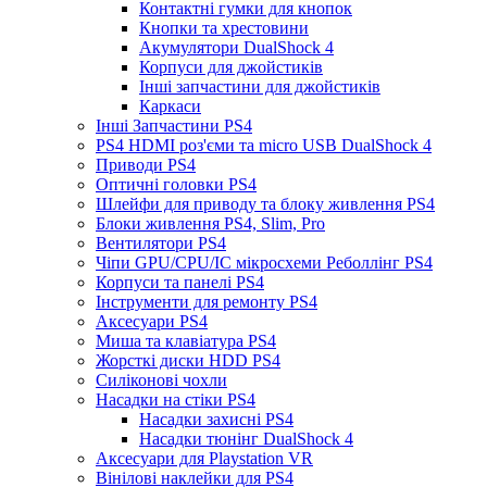
Контактні гумки для кнопок
Кнопки та хрестовини
Акумулятори DualShock 4
Корпуси для джойстиків
Інші запчастини для джойстиків
Каркаси
Інші Запчастини PS4
PS4 HDMI роз'єми та micro USB DualShock 4
Приводи PS4
Оптичні головки PS4
Шлейфи для приводу та блоку живлення PS4
Блоки живлення PS4, Slim, Pro
Вентилятори PS4
Чіпи GPU/CPU/IC мікросхеми Реболлінг PS4
Корпуси та панелі PS4
Інструменти для ремонту PS4
Аксесуари PS4
Миша та клавіатура PS4
Жорсткі диски HDD PS4
Силіконові чохли
Насадки на стіки PS4
Насадки захисні PS4
Насадки тюнінг DualShock 4
Аксесуари для Playstation VR
Вінілові наклейки для PS4