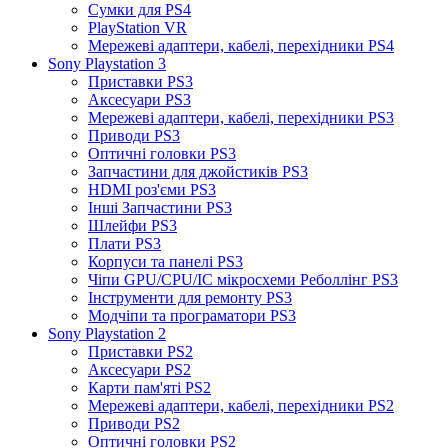
Сумки для PS4
PlayStation VR
Мережеві адаптери, кабелі, перехідники PS4
Sony Playstation 3
Приставки PS3
Аксесуари PS3
Мережеві адаптери, кабелі, перехідники PS3
Приводи PS3
Оптичні головки PS3
Запчастини для джойстиків PS3
HDMI роз'єми PS3
Інші Запчастини PS3
Шлейфи PS3
Плати PS3
Корпуси та панелі PS3
Чіпи GPU/CPU/IC мікросхеми Реболлінг PS3
Інструменти для ремонту PS3
Модчіпи та програматори PS3
Sony Playstation 2
Приставки PS2
Аксесуари PS2
Карти пам'яті PS2
Мережеві адаптери, кабелі, перехідники PS2
Приводи PS2
Оптичні головки PS2