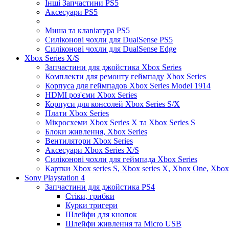
Інші Запчастини PS5
Аксесуари PS5
Миша та клавіатура PS5
Силіконові чохли для DualSense PS5
Силіконові чохли для DualSense Edge
Xbox Series X/S
Запчастини для джойстика Xbox Series
Комплекти для ремонту геймпаду Xbox Series
Корпуса для геймпадов Xbox Series Model 1914
HDMI роз'єми Xbox Series
Корпуси для консолей Xbox Series S/X
Плати Xbox Series
Мікросхеми Xbox Series X та Xbox Series S
Блоки живлення, Xbox Series
Вентилятори Xbox Series
Аксесуари Xbox Series X/S
Силіконові чохли для геймпада Xbox Series
Картки Xbox series S, Xbox series X, Xbox One, Xbox
Sony Playstation 4
Запчастини для джойстика PS4
Стіки, грибки
Курки тригери
Шлейфи для кнопок
Шлейфи живлення та Micro USB