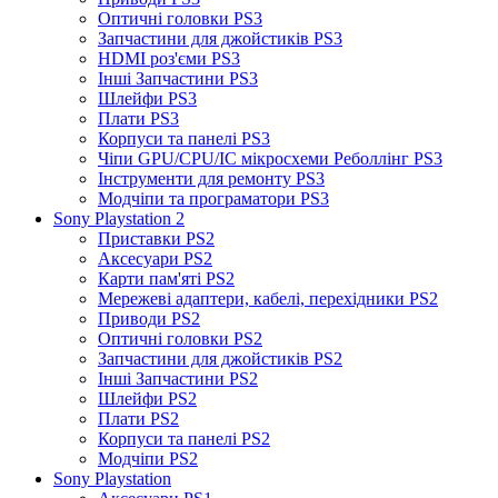
Оптичні головки PS3
Запчастини для джойстиків PS3
HDMI роз'єми PS3
Інші Запчастини PS3
Шлейфи PS3
Плати PS3
Корпуси та панелі PS3
Чіпи GPU/CPU/IC мікросхеми Реболлінг PS3
Інструменти для ремонту PS3
Модчіпи та програматори PS3
Sony Playstation 2
Приставки PS2
Аксесуари PS2
Карти пам'яті PS2
Мережеві адаптери, кабелі, перехідники PS2
Приводи PS2
Оптичні головки PS2
Запчастини для джойстиків PS2
Інші Запчастини PS2
Шлейфи PS2
Плати PS2
Корпуси та панелі PS2
Модчіпи PS2
Sony Playstation