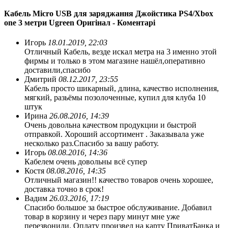
Кабель Micro USB для заряджання Джойстика PS4/Xbox
one 3 метри Ugreen Оригінал - Коментарі
Игорь
18.01.2019, 22:03
Отличный Кабель, везде искал метра на 3 именно этой
фирмы и только в этом магазине нашёл,оперативно
доставили,спасибо
Дмитрий
08.12.2017, 23:55
Кабель просто шикарный, длина, качество исполнения,
мягкий, разьёмы позолоченные, купил для клуба 10
штук
Ирина
26.08.2016, 14:39
Очень довольна качеством продукции и быстрой
отправкой. Хороший ассортимент . Заказывала уже
несколько раз.Спасибо за вашу работу.
Игорь
08.08.2016, 14:36
Кабелем очень довольны всё супер
Костя
08.08.2016, 14:35
Отличный магазин!! качество товаров очень хорошее,
доставка точно в срок!
Вадим
26.03.2016, 17:19
Спасибо большое за быстрое обслуживание. Добавил
товар в корзину и через пару минут мне уже
перезвонили. Оплату произвел на карту ПриватБанка и