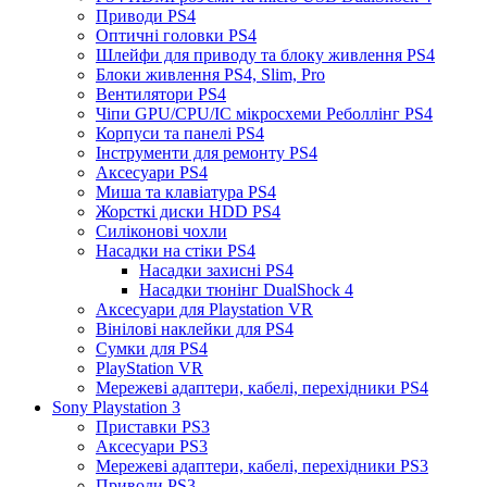
Приводи PS4
Оптичні головки PS4
Шлейфи для приводу та блоку живлення PS4
Блоки живлення PS4, Slim, Pro
Вентилятори PS4
Чіпи GPU/CPU/IC мікросхеми Реболлінг PS4
Корпуси та панелі PS4
Інструменти для ремонту PS4
Аксесуари PS4
Миша та клавіатура PS4
Жорсткі диски HDD PS4
Силіконові чохли
Насадки на стіки PS4
Насадки захисні PS4
Насадки тюнінг DualShock 4
Аксесуари для Playstation VR
Вінілові наклейки для PS4
Сумки для PS4
PlayStation VR
Мережеві адаптери, кабелі, перехідники PS4
Sony Playstation 3
Приставки PS3
Аксесуари PS3
Мережеві адаптери, кабелі, перехідники PS3
Приводи PS3