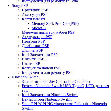
Інструменти для ремонту PS Vita
Sony PSP
Приставки PSP
Аксесуари PSP
Карти пам'яті
Memory Stick Pro Duo (PSP)
MicroSD
Мережеві адаптери, кабелі PSP
Акумулятори PSP
Приводи PSP
Джойстики PSP
Дисплеї PSP
Інші Запчастини PSP
Шлейфи PSP
Плати PSP
Корпуси та панелі PSP
Інструменти для ремонту PSP
Nintendo Switch
Запчастини для Joy-Con та Pro Controller
Роз'єми Nintendo Switch USB Type-C, LCD дисплея
і т.д
Інші Запчастини Nintendo Switch
Вентилятори Nintendo Switch
Чіпи GPU/CPU/IC мікросхеми Реболлінг Nintendo
Switch