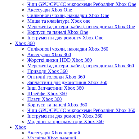
Чіпи GPU/CPU/IC мікросхеми Реболлінг Xbox One
Аксесуари Xbox One
Силіконові чохли, накладки Xbox One
Миша та клавіатура Xbox one
Мережеві адаптери, кабелі, перехідники Xbox One
Корпуси та панелі Xbox One
Інструменти для ремонту Xbox One
Xbox 360
Силіконові чохли, накладки Xbox 360
Аксесуари Xbox 360
Жорсткі диски HDD Xbox 360
Мережеві адаптери, кабелі, перехідники Xbox 360
Приводи Xbox 360
Оптичні головки Xbox 360
Запчастини для джойстиків Xbox 360
Інші Запчастини Xbox 360
Шлейфи Xbox 360
Плати Xbox 360
Корпуси та панелі Xbox 360
Чіпи GPU/CPU/IC мікросхеми Реболлінг Xbox 360
Інструменти для ремонту Xbox 360
Модчіпи та програматори Xbox 360
Xbox
Аксесуари Xbox перший
Модчіпи Xbox перший