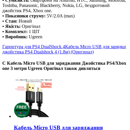
• Сумісність:
смартфони на Android, HTC, Samsung, Motorola,
Toshiba, Panasonic, Blackberry, Nokia, LG, бездротовий
джойстик PS4, Xbox one.
• Показники струму:
5V/2.0A (max)
• Стан:
Новий
• Якість:
Оригінал
• Комплект:
1 ШТ
• Виробник:
Ugreen
Гарнитура для PS4 DualShock 4
Кабель Micro USB для зарядки
джойстика PS4 Dualshock 4 (1.8м) (Оригинал)
С Кабель Micro USB для заряджання Джойстика PS4/Xbox
one 3 метри Ugreen Оригінал також дивляться
Кабель Micro USB для заряджання