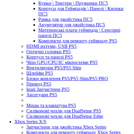
Курки \ Тригери \ Пружинки ПС5
Корпуси для Геймпадів \ Панелі \ Кнопки
ПС5
Рамка для джойстика ПС5
Акумулятор для джойстика ПС5
Материнські плати геймпада \ Сенсорні
панелі ПС5
Комплекти для ремонту геймпаду PS5
HDMI роз'єми, USB PS5
Оптичні головки PS5
Корпуси та панелі PS5
Чіпи GPU/CPU/IC мікросхеми PS5
Вентилятори PS5/PS5 Slim
Шлейфи PS5
Блоки живлення PS5/PS5 Slim/PS5 PRO
Привод PS5
Інші Запчастини PS5
Аксесуари PS5
Миша та клавіатура PS5
Силіконові чохли для DualSense PS5
Силіконові чохли для DualSense Edge
Xbox Series X/S
Запчастини для джойстика Xbox Series
Комплекти для ремонту геймпаду Xbox Series