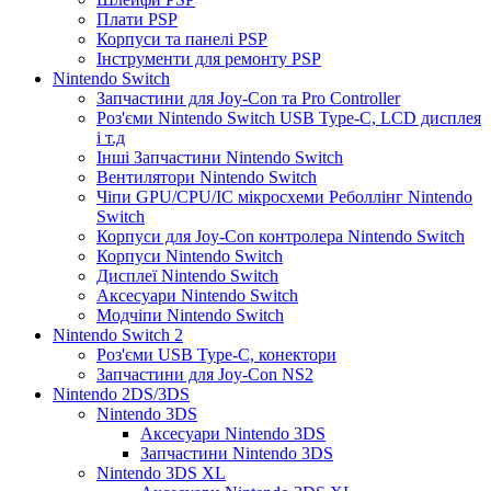
Плати PSP
Корпуси та панелі PSP
Інструменти для ремонту PSP
Nintendo Switch
Запчастини для Joy-Con та Pro Controller
Роз'єми Nintendo Switch USB Type-C, LCD дисплея
і т.д
Інші Запчастини Nintendo Switch
Вентилятори Nintendo Switch
Чіпи GPU/CPU/IC мікросхеми Реболлінг Nintendo
Switch
Корпуси для Joy-Con контролера Nintendo Switch
Корпуси Nintendo Switch
Дисплеї Nintendo Switch
Аксесуари Nintendo Switch
Модчіпи Nintendo Switch
Nintendo Switch 2
Роз'єми USB Type-C, конектори
Запчастини для Joy-Con NS2
Nintendo 2DS/3DS
Nintendo 3DS
Аксесуари Nintendo 3DS
Запчастини Nintendo 3DS
Nintendo 3DS XL