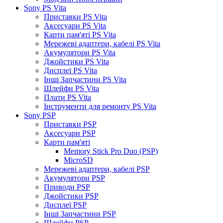
Sony PS Vita
Приставки PS Vita
Аксесуари PS Vita
Карти пам'яті PS Vita
Мережеві адаптери, кабелі PS Vita
Акумулятори PS Vita
Джойстики PS Vita
Дисплеї PS Vita
Інші Запчастини PS Vita
Шлейфи PS Vita
Плати PS Vita
Інструменти для ремонту PS Vita
Sony PSP
Приставки PSP
Аксесуари PSP
Карти пам'яті
Memory Stick Pro Duo (PSP)
MicroSD
Мережеві адаптери, кабелі PSP
Акумулятори PSP
Приводи PSP
Джойстики PSP
Дисплеї PSP
Інші Запчастини PSP
Шлейфи PSP