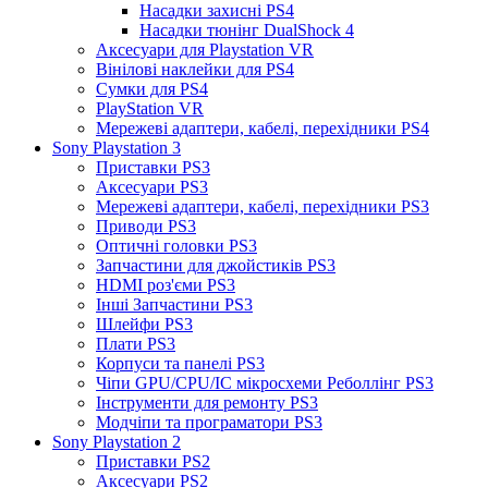
Насадки захисні PS4
Насадки тюнінг DualShock 4
Аксесуари для Playstation VR
Вінілові наклейки для PS4
Сумки для PS4
PlayStation VR
Мережеві адаптери, кабелі, перехідники PS4
Sony Playstation 3
Приставки PS3
Аксесуари PS3
Мережеві адаптери, кабелі, перехідники PS3
Приводи PS3
Оптичні головки PS3
Запчастини для джойстиків PS3
HDMI роз'єми PS3
Інші Запчастини PS3
Шлейфи PS3
Плати PS3
Корпуси та панелі PS3
Чіпи GPU/CPU/IC мікросхеми Реболлінг PS3
Інструменти для ремонту PS3
Модчіпи та програматори PS3
Sony Playstation 2
Приставки PS2
Аксесуари PS2