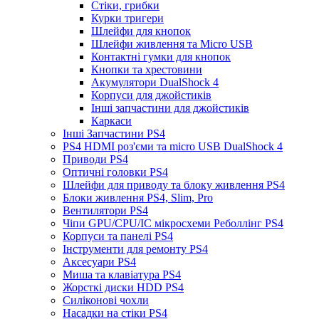
Стіки, грибки
Курки тригери
Шлейфи для кнопок
Шлейфи живлення та Micro USB
Контактні гумки для кнопок
Кнопки та хрестовини
Акумулятори DualShock 4
Корпуси для джойстиків
Інші запчастини для джойстиків
Каркаси
Інші Запчастини PS4
PS4 HDMI роз'єми та micro USB DualShock 4
Приводи PS4
Оптичні головки PS4
Шлейфи для приводу та блоку живлення PS4
Блоки живлення PS4, Slim, Pro
Вентилятори PS4
Чіпи GPU/CPU/IC мікросхеми Реболлінг PS4
Корпуси та панелі PS4
Інструменти для ремонту PS4
Аксесуари PS4
Миша та клавіатура PS4
Жорсткі диски HDD PS4
Силіконові чохли
Насадки на стіки PS4