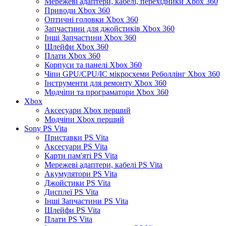
Мережеві адаптери, кабелі, перехідники Xbox 360
Приводи Xbox 360
Оптичні головки Xbox 360
Запчастини для джойстиків Xbox 360
Інші Запчастини Xbox 360
Шлейфи Xbox 360
Плати Xbox 360
Корпуси та панелі Xbox 360
Чіпи GPU/CPU/IC мікросхеми Реболлінг Xbox 360
Інструменти для ремонту Xbox 360
Модчіпи та програматори Xbox 360
Xbox
Аксесуари Xbox перший
Модчіпи Xbox перший
Sony PS Vita
Приставки PS Vita
Аксесуари PS Vita
Карти пам'яті PS Vita
Мережеві адаптери, кабелі PS Vita
Акумулятори PS Vita
Джойстики PS Vita
Дисплеї PS Vita
Інші Запчастини PS Vita
Шлейфи PS Vita
Плати PS Vita