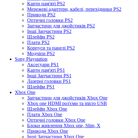
Карти пам'яті PS2
Мережеві адаптери, кабелі, перехідники PS2
Приводи PS2
Оптичні головки PS2
Запчастини для джойстиків PS2
Інші Запчастини PS2
Шлейфи PS2
Плати PS2
Корпуси та панелі PS2
Модчіпи PS2
Sony Playstation
Аксесуари PS1
Карти пам'яті PS1
Інші Запчастини PS1
Лазерні головки PS1
Шлейфи PS1
Xbox One
Запчастини для джойстиків Xbox One
Xbox one HDMI роз'єми та micro USB
Шлейфи Xbox One
Плати Xbox One
Оптичні головки Xbox One
Блоки живлення Xbox one, Slim, X
Приводи Xbox One
Інші Запчастини Xbox One