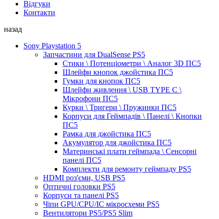
Відгуки
Контакти
назад
Sony Playstation 5
Запчастини для DualSense PS5
Стики \ Потенціометри \ Аналог 3D ПС5
Шлейфи кнопок джойстика ПС5
Гумки для кнопок ПС5
Шлейфи живлення \ USB TYPE C \
Мікрофони ПС5
Курки \ Тригери \ Пружинки ПС5
Корпуси для Геймпадів \ Панелі \ Кнопки
ПС5
Рамка для джойстика ПС5
Акумулятор для джойстика ПС5
Материнські плати геймпада \ Сенсорні
панелі ПС5
Комплекти для ремонту геймпаду PS5
HDMI роз'єми, USB PS5
Оптичні головки PS5
Корпуси та панелі PS5
Чіпи GPU/CPU/IC мікросхеми PS5
Вентилятори PS5/PS5 Slim