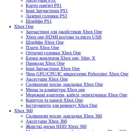
Аксесуари PS1
Карти пам'яті PS1
Інші Запчастини PS1
Лазерні головки PS1
Шлейфи PS1
Xbox One
Запчастини для джойстиків Xbox One
Xbox one HDMI роз'єми та micro USB
Шлейфи Xbox One
Плати Xbox One
Оптичні головки Xbox One
Блоки живлення Xbox one, Slim, X
Приводи Xbox One
Інші Запчастини Xbox One
Чіпи GPU/CPU/IC мікросхеми Реболлінг Xbox One
Аксесуари Xbox One
Силіконові чохли, накладки Xbox One
Миша та клавіатура Xbox one
Мережеві адаптери, кабелі, перехідники Xbox One
Корпуси та панелі Xbox One
Інструменти для ремонту Xbox One
Xbox 360
Силіконові чохли, накладки Xbox 360
Аксесуари Xbox 360
Жорсткі диски HDD Xbox 360