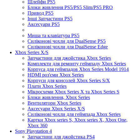
Шлейфи PS5
Блоки живлення PS5/PS5 Slim/PS5 PRO
Привод PS5
Інші Запчастини PS5
Аксесуари PS5
Миша та клавіатура PS5
Силіконові чохли для DualSense PS5
Силіконові чохли для DualSense Edge
Xbox Series X/S
Запчастини для джойстика Xbox Series
Комплекти для ремонту геймпаду Xbox Series
Корпуса для геймпадов Xbox Series Model 1914
HDMI роз'єми Xbox Series
Корпуси для консолей Xbox Series S/X
Плати Xbox Series
Мікросхеми Xbox Series X та Xbox Series S
Блоки живлення, Xbox Series
Вентилятори Xbox Series
Аксесуари Xbox Series X/S
Силіконові чохли для геймпада Xbox Series
Картки Xbox series S, Xbox series X, Xbox One,
Xbox 360
Sony Playstation 4
Запчастини для джойстика PS4