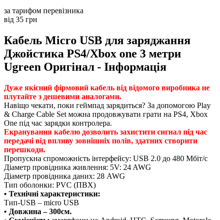
за тарифом перевізника
від 35 грн
Кабель Micro USB для заряджання
Джойстика PS4/Xbox one 3 метри
Ugreen Оригінал - Інформація
Дуже якісний фірмовий кабель від відомого виробника не
плутайте з дешевими аналогами.
Навіщо чекати, поки геймпад зарядиться? За допомогою Play
& Charge Cable Set можна продовжувати грати на PS4, Xbox
One під час зарядки контролера.
Екранування кабелю дозволить захистити сигнал під час
передачі від впливу зовнішніх полів, здатних створити
перешкоди.
Пропускна спроможність інтерфейсу: USB 2.0 до 480 Мбіт/с
Діаметр провідника живлення: 5V: 24 AWG
Діаметр провідника даних: 28 AWG
Тип оболонки: PVC (ПВХ)
• Технічні характеристики:
Тип-USB – micro USB
• Довжина – 300см.