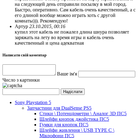
на следующей день отправили посылку в мой город.
Быстро, оперативно. Сам кабель очень качественный, а с
его длиной вообще можно играть хоть с другой
комнаты))). Рекомендую!
Артур
23.10.2015, 00:16
купил этот кабель не пожалел длина шнура позволяет
заряжать на лету во время игры и кабель очень
качественный и цена адекватная
Написати свій коментар
Ваше ім'я
Число з картинки
Sony Playstation 5
Запчастини для DualSense PS5
Стики \ Потенціометри \ Аналог 3D ПС5
Шлейфи кнопок джойстика ПС5
Гумки для кнопок ПС5
Шлейфи живлення \ USB TYPE C \
Мікрофони ПС5