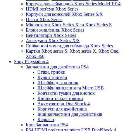
Корпуса для геймпадов Xbox Series Model 1914
HDMI роз'єми Xbox Series
Корпуси для консолей Xbox Series S/X
Плати Xbox Series
Мікросхеми Xbox Series X та Xbox Series S
Блоки живлення, Xbox Series
Вентилятори Xbox Series
Аксесуари Xbox Series X/S
Силіконові чохли для геймпада Xbox Series
Картки Xbox series S, Xbox series X, Xbox One,
Xbox 360
Sony Playstation 4
Запчастини для джойстика PS4
Стіки, грибки
Курки тригери
Шлейфи для кнопок
Шлейфи живлення та Micro USB
Контактні гумки для кнопок
Кнопки та хрестовини
Акумулятори DualShock 4
Корпуси для джойстиків
Інші запчастини для джойстиків
Каркаси
Інші Запчастини PS4
PS4 HDMI роз'єми та micro USB DualShock 4