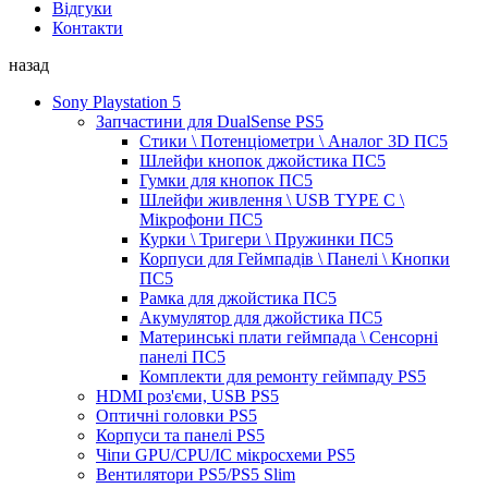
Відгуки
Контакти
назад
Sony Playstation 5
Запчастини для DualSense PS5
Стики \ Потенціометри \ Аналог 3D ПС5
Шлейфи кнопок джойстика ПС5
Гумки для кнопок ПС5
Шлейфи живлення \ USB TYPE C \
Мікрофони ПС5
Курки \ Тригери \ Пружинки ПС5
Корпуси для Геймпадів \ Панелі \ Кнопки
ПС5
Рамка для джойстика ПС5
Акумулятор для джойстика ПС5
Материнські плати геймпада \ Сенсорні
панелі ПС5
Комплекти для ремонту геймпаду PS5
HDMI роз'єми, USB PS5
Оптичні головки PS5
Корпуси та панелі PS5
Чіпи GPU/CPU/IC мікросхеми PS5
Вентилятори PS5/PS5 Slim