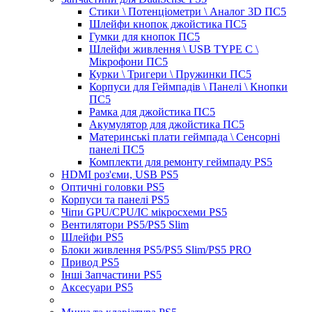
Стики \ Потенціометри \ Аналог 3D ПС5
Шлейфи кнопок джойстика ПС5
Гумки для кнопок ПС5
Шлейфи живлення \ USB TYPE C \
Мікрофони ПС5
Курки \ Тригери \ Пружинки ПС5
Корпуси для Геймпадів \ Панелі \ Кнопки
ПС5
Рамка для джойстика ПС5
Акумулятор для джойстика ПС5
Материнські плати геймпада \ Сенсорні
панелі ПС5
Комплекти для ремонту геймпаду PS5
HDMI роз'єми, USB PS5
Оптичні головки PS5
Корпуси та панелі PS5
Чіпи GPU/CPU/IC мікросхеми PS5
Вентилятори PS5/PS5 Slim
Шлейфи PS5
Блоки живлення PS5/PS5 Slim/PS5 PRO
Привод PS5
Інші Запчастини PS5
Аксесуари PS5