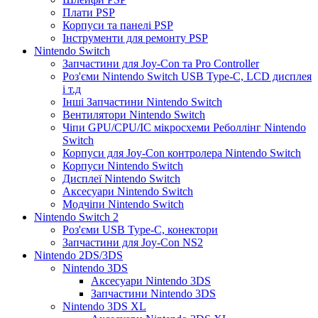
Плати PSP
Корпуси та панелі PSP
Інструменти для ремонту PSP
Nintendo Switch
Запчастини для Joy-Con та Pro Controller
Роз'єми Nintendo Switch USB Type-C, LCD дисплея
і т.д
Інші Запчастини Nintendo Switch
Вентилятори Nintendo Switch
Чіпи GPU/CPU/IC мікросхеми Реболлінг Nintendo
Switch
Корпуси для Joy-Con контролера Nintendo Switch
Корпуси Nintendo Switch
Дисплеї Nintendo Switch
Аксесуари Nintendo Switch
Модчіпи Nintendo Switch
Nintendo Switch 2
Роз'єми USB Type-C, конектори
Запчастини для Joy-Con NS2
Nintendo 2DS/3DS
Nintendo 3DS
Аксесуари Nintendo 3DS
Запчастини Nintendo 3DS
Nintendo 3DS XL