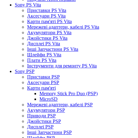
Sony PS Vita
Приставки PS Vita
Аксесуари PS Vita
Карти пам'яті PS Vita
Мережеві адаптери, кабелі PS Vita
Акумулятори PS Vita
Джойстики PS Vita
Дисплеї PS Vita
Інші Запчастини PS Vita
Шлейфи PS Vita
Плати PS Vita
Інструменти для ремонту PS Vita
Sony PSP
Приставки PSP
Аксесуари PSP
Карти пам'яті
Memory Stick Pro Duo (PSP)
MicroSD
Мережеві адаптери, кабелі PSP
Акумулятори PSP
Приводи PSP
Джойстики PSP
Дисплеї PSP
Інші Запчастини PSP
Шлейфи PSP