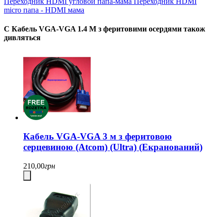
Переходник HDMI угловой папа-мама
Переходник HDMI
micro папа - HDMI мама
С Кабель VGA-VGA 1.4 М з феритовими осердями також
дивляться
Кабель VGA-VGA 3 м з феритовою
серцевиною (Atcom) (Ultra) (Екранований)
210,00
грн