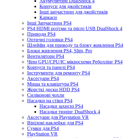
Акумулятори DualShock 4
Корпуси для джойстиків
Інші запчастини для джойстиків
Каркаси
Інші Запчастини PS4
PS4 HDMI роз'єми та micro USB DualShock 4
Приводи PS4
Оптичні головки PS4
Шлейфи для приводу та блоку живлення PS4
Блоки живлення PS4, Slim, Pro
Вентилятори PS4
Чіпи GPU/CPU/IC мікросхеми Реболлінг PS4
Корпуси та панелі PS4
Інструменти для ремонту PS4
Аксесуари PS4
Миша та клавіатура PS4
Жорсткі диски HDD PS4
Силіконові чохли
Насадки на стіки PS4
Насадки захисні PS4
Насадки тюнінг DualShock 4
Аксесуари для Playstation VR
Вінілові наклейки для PS4
Сумки для PS4
PlayStation VR