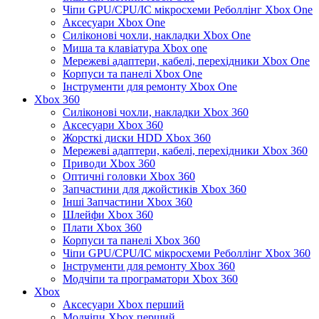
Чіпи GPU/CPU/IC мікросхеми Реболлінг Xbox One
Аксесуари Xbox One
Силіконові чохли, накладки Xbox One
Миша та клавіатура Xbox one
Мережеві адаптери, кабелі, перехідники Xbox One
Корпуси та панелі Xbox One
Інструменти для ремонту Xbox One
Xbox 360
Силіконові чохли, накладки Xbox 360
Аксесуари Xbox 360
Жорсткі диски HDD Xbox 360
Мережеві адаптери, кабелі, перехідники Xbox 360
Приводи Xbox 360
Оптичні головки Xbox 360
Запчастини для джойстиків Xbox 360
Інші Запчастини Xbox 360
Шлейфи Xbox 360
Плати Xbox 360
Корпуси та панелі Xbox 360
Чіпи GPU/CPU/IC мікросхеми Реболлінг Xbox 360
Інструменти для ремонту Xbox 360
Модчіпи та програматори Xbox 360
Xbox
Аксесуари Xbox перший
Модчіпи Xbox перший