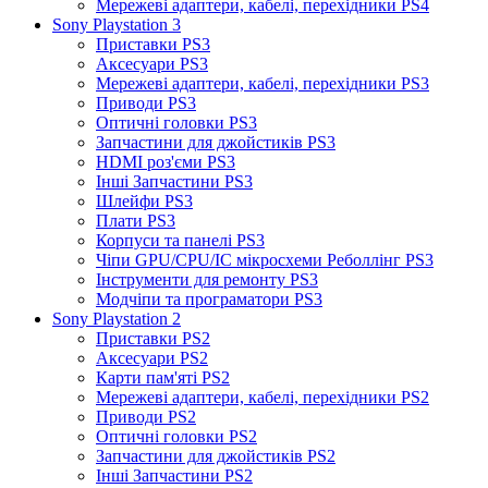
Мережеві адаптери, кабелі, перехідники PS4
Sony Playstation 3
Приставки PS3
Аксесуари PS3
Мережеві адаптери, кабелі, перехідники PS3
Приводи PS3
Оптичні головки PS3
Запчастини для джойстиків PS3
HDMI роз'єми PS3
Інші Запчастини PS3
Шлейфи PS3
Плати PS3
Корпуси та панелі PS3
Чіпи GPU/CPU/IC мікросхеми Реболлінг PS3
Інструменти для ремонту PS3
Модчіпи та програматори PS3
Sony Playstation 2
Приставки PS2
Аксесуари PS2
Карти пам'яті PS2
Мережеві адаптери, кабелі, перехідники PS2
Приводи PS2
Оптичні головки PS2
Запчастини для джойстиків PS2
Інші Запчастини PS2