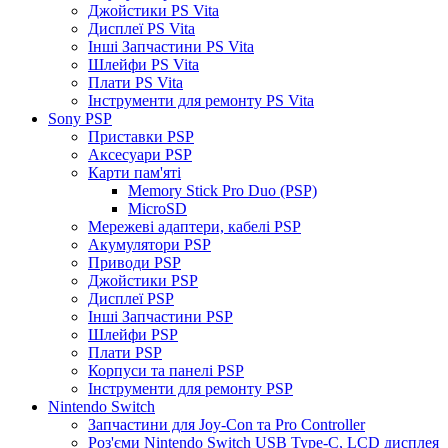
Джойстики PS Vita
Дисплеї PS Vita
Інші Запчастини PS Vita
Шлейфи PS Vita
Плати PS Vita
Інструменти для ремонту PS Vita
Sony PSP
Приставки PSP
Аксесуари PSP
Карти пам'яті
Memory Stick Pro Duo (PSP)
MicroSD
Мережеві адаптери, кабелі PSP
Акумулятори PSP
Приводи PSP
Джойстики PSP
Дисплеї PSP
Інші Запчастини PSP
Шлейфи PSP
Плати PSP
Корпуси та панелі PSP
Інструменти для ремонту PSP
Nintendo Switch
Запчастини для Joy-Con та Pro Controller
Роз'єми Nintendo Switch USB Type-C, LCD дисплея