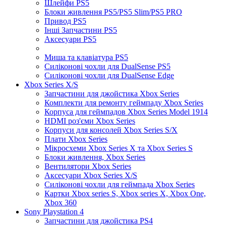
Шлейфи PS5
Блоки живлення PS5/PS5 Slim/PS5 PRO
Привод PS5
Інші Запчастини PS5
Аксесуари PS5
Миша та клавіатура PS5
Силіконові чохли для DualSense PS5
Силіконові чохли для DualSense Edge
Xbox Series X/S
Запчастини для джойстика Xbox Series
Комплекти для ремонту геймпаду Xbox Series
Корпуса для геймпадов Xbox Series Model 1914
HDMI роз'єми Xbox Series
Корпуси для консолей Xbox Series S/X
Плати Xbox Series
Мікросхеми Xbox Series X та Xbox Series S
Блоки живлення, Xbox Series
Вентилятори Xbox Series
Аксесуари Xbox Series X/S
Силіконові чохли для геймпада Xbox Series
Картки Xbox series S, Xbox series X, Xbox One,
Xbox 360
Sony Playstation 4
Запчастини для джойстика PS4