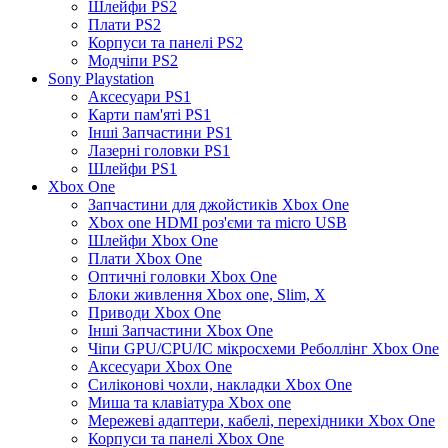
Шлейфи PS2
Плати PS2
Корпуси та панелі PS2
Модчіпи PS2
Sony Playstation
Аксесуари PS1
Карти пам'яті PS1
Інші Запчастини PS1
Лазерні головки PS1
Шлейфи PS1
Xbox One
Запчастини для джойстиків Xbox One
Xbox one HDMI роз'єми та micro USB
Шлейфи Xbox One
Плати Xbox One
Оптичні головки Xbox One
Блоки живлення Xbox one, Slim, X
Приводи Xbox One
Інші Запчастини Xbox One
Чіпи GPU/CPU/IC мікросхеми Реболлінг Xbox One
Аксесуари Xbox One
Силіконові чохли, накладки Xbox One
Миша та клавіатура Xbox one
Мережеві адаптери, кабелі, перехідники Xbox One
Корпуси та панелі Xbox One