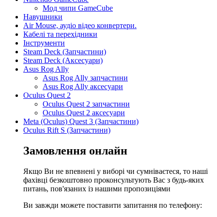
Мод чипи GameCube
Навушники
Air Mouse, аудіо відео конвертери.
Кабелі та перехідники
Інструменти
Steam Deck (Запчастини)
Steam Deck (Аксесуари)
Asus Rog Ally
Asus Rog Ally запчастини
Asus Rog Ally аксесуари
Oculus Quest 2
Oculus Quest 2 запчастини
Oculus Quest 2 аксесуари
Meta (Oculus) Quest 3 (Запчастини)
Oculus Rift S (Запчастини)
Замовлення онлайн
Якщо Ви не впевнені у виборі чи сумніваєтеся, то наші
фахівці безкоштовно проконсультують Вас з будь-яких
питань, пов'язаних із нашими пропозиціями
Ви завжди можете поставити запитання по телефону: