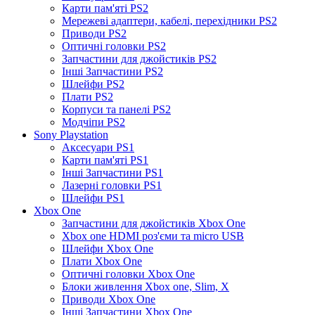
Карти пам'яті PS2
Мережеві адаптери, кабелі, перехідники PS2
Приводи PS2
Оптичні головки PS2
Запчастини для джойстиків PS2
Інші Запчастини PS2
Шлейфи PS2
Плати PS2
Корпуси та панелі PS2
Модчіпи PS2
Sony Playstation
Аксесуари PS1
Карти пам'яті PS1
Інші Запчастини PS1
Лазерні головки PS1
Шлейфи PS1
Xbox One
Запчастини для джойстиків Xbox One
Xbox one HDMI роз'єми та micro USB
Шлейфи Xbox One
Плати Xbox One
Оптичні головки Xbox One
Блоки живлення Xbox one, Slim, X
Приводи Xbox One
Інші Запчастини Xbox One