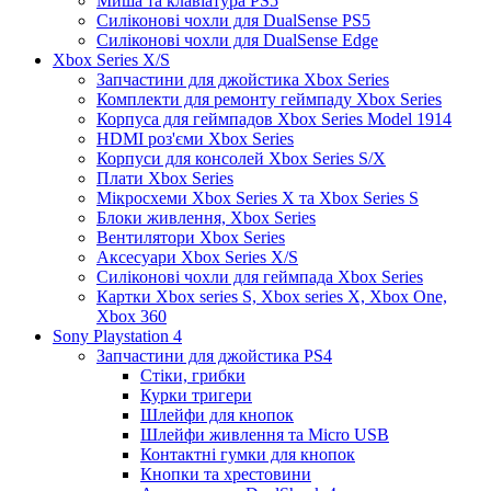
Миша та клавіатура PS5
Силіконові чохли для DualSense PS5
Силіконові чохли для DualSense Edge
Xbox Series X/S
Запчастини для джойстика Xbox Series
Комплекти для ремонту геймпаду Xbox Series
Корпуса для геймпадов Xbox Series Model 1914
HDMI роз'єми Xbox Series
Корпуси для консолей Xbox Series S/X
Плати Xbox Series
Мікросхеми Xbox Series X та Xbox Series S
Блоки живлення, Xbox Series
Вентилятори Xbox Series
Аксесуари Xbox Series X/S
Силіконові чохли для геймпада Xbox Series
Картки Xbox series S, Xbox series X, Xbox One,
Xbox 360
Sony Playstation 4
Запчастини для джойстика PS4
Стіки, грибки
Курки тригери
Шлейфи для кнопок
Шлейфи живлення та Micro USB
Контактні гумки для кнопок
Кнопки та хрестовини