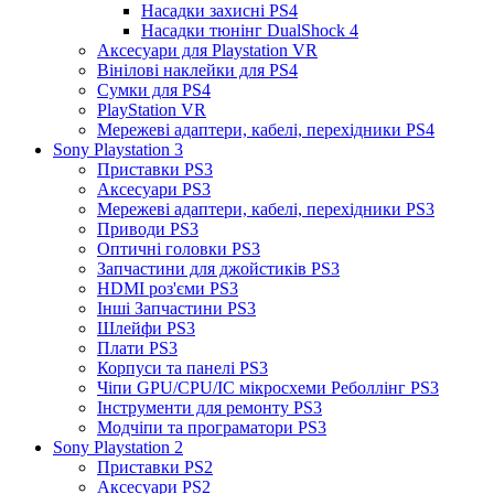
Насадки захисні PS4
Насадки тюнінг DualShock 4
Аксесуари для Playstation VR
Вінілові наклейки для PS4
Сумки для PS4
PlayStation VR
Мережеві адаптери, кабелі, перехідники PS4
Sony Playstation 3
Приставки PS3
Аксесуари PS3
Мережеві адаптери, кабелі, перехідники PS3
Приводи PS3
Оптичні головки PS3
Запчастини для джойстиків PS3
HDMI роз'єми PS3
Інші Запчастини PS3
Шлейфи PS3
Плати PS3
Корпуси та панелі PS3
Чіпи GPU/CPU/IC мікросхеми Реболлінг PS3
Інструменти для ремонту PS3
Модчіпи та програматори PS3
Sony Playstation 2
Приставки PS2
Аксесуари PS2