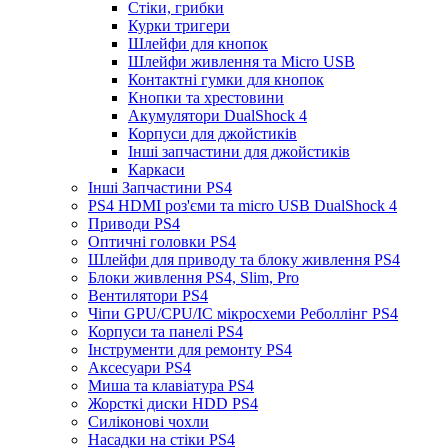
Стіки, грибки
Курки тригери
Шлейфи для кнопок
Шлейфи живлення та Micro USB
Контактні гумки для кнопок
Кнопки та хрестовини
Акумулятори DualShock 4
Корпуси для джойстиків
Інші запчастини для джойстиків
Каркаси
Інші Запчастини PS4
PS4 HDMI роз'єми та micro USB DualShock 4
Приводи PS4
Оптичні головки PS4
Шлейфи для приводу та блоку живлення PS4
Блоки живлення PS4, Slim, Pro
Вентилятори PS4
Чіпи GPU/CPU/IC мікросхеми Реболлінг PS4
Корпуси та панелі PS4
Інструменти для ремонту PS4
Аксесуари PS4
Миша та клавіатура PS4
Жорсткі диски HDD PS4
Силіконові чохли
Насадки на стіки PS4