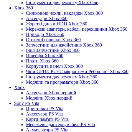
Інструменти для ремонту Xbox One
Xbox 360
Силіконові чохли, накладки Xbox 360
Аксесуари Xbox 360
Жорсткі диски HDD Xbox 360
Мережеві адаптери, кабелі, перехідники Xbox 360
Приводи Xbox 360
Оптичні головки Xbox 360
Запчастини для джойстиків Xbox 360
Інші Запчастини Xbox 360
Шлейфи Xbox 360
Плати Xbox 360
Корпуси та панелі Xbox 360
Чіпи GPU/CPU/IC мікросхеми Реболлінг Xbox 360
Інструменти для ремонту Xbox 360
Модчіпи та програматори Xbox 360
Xbox
Аксесуари Xbox перший
Модчіпи Xbox перший
Sony PS Vita
Приставки PS Vita
Аксесуари PS Vita
Карти пам'яті PS Vita
Мережеві адаптери, кабелі PS Vita
Акумулятори PS Vita