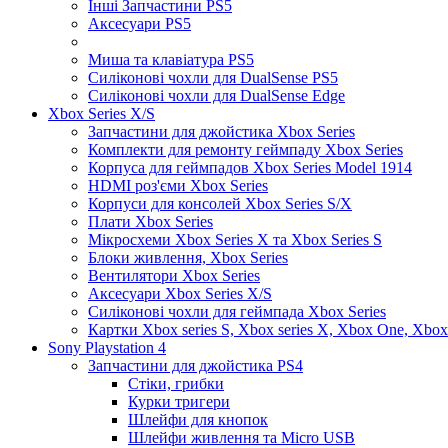
Інші Запчастини PS5
Аксесуари PS5
Миша та клавіатура PS5
Силіконові чохли для DualSense PS5
Силіконові чохли для DualSense Edge
Xbox Series X/S
Запчастини для джойстика Xbox Series
Комплекти для ремонту геймпаду Xbox Series
Корпуса для геймпадов Xbox Series Model 1914
HDMI роз'єми Xbox Series
Корпуси для консолей Xbox Series S/X
Плати Xbox Series
Мікросхеми Xbox Series X та Xbox Series S
Блоки живлення, Xbox Series
Вентилятори Xbox Series
Аксесуари Xbox Series X/S
Силіконові чохли для геймпада Xbox Series
Картки Xbox series S, Xbox series X, Xbox One, Xbox
Sony Playstation 4
Запчастини для джойстика PS4
Стіки, грибки
Курки тригери
Шлейфи для кнопок
Шлейфи живлення та Micro USB