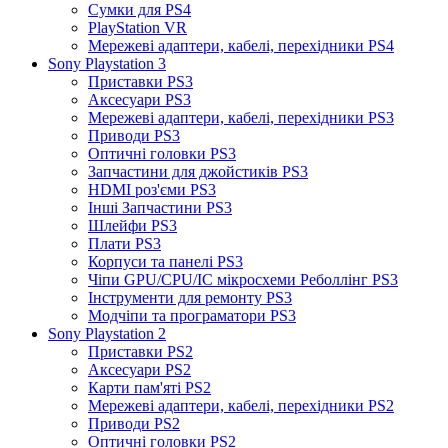
Сумки для PS4
PlayStation VR
Мережеві адаптери, кабелі, перехідники PS4
Sony Playstation 3
Приставки PS3
Аксесуари PS3
Мережеві адаптери, кабелі, перехідники PS3
Приводи PS3
Оптичні головки PS3
Запчастини для джойстиків PS3
HDMI роз'єми PS3
Інші Запчастини PS3
Шлейфи PS3
Плати PS3
Корпуси та панелі PS3
Чіпи GPU/CPU/IC мікросхеми Реболлінг PS3
Інструменти для ремонту PS3
Модчіпи та програматори PS3
Sony Playstation 2
Приставки PS2
Аксесуари PS2
Карти пам'яті PS2
Мережеві адаптери, кабелі, перехідники PS2
Приводи PS2
Оптичні головки PS2