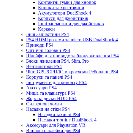
Контактні гумки для кнопок
Кнопки та хрестовини
Акумулятори DualShock 4
Корпуси для джойстиків
Інші запчастини для джойстиків
Каркаси
Інші Запчастини PS4
PS4 HDMI роз'єми та micro USB DualShock 4
Приводи PS4
Оптичні головки PS4
Шлейфи для приводу та блоку живлення PS4
Блоки живлення PS4, Slim, Pro
Вентилятори PS4
Чіпи GPU/CPU/IC мікросхеми Реболлінг PS4
Корпуси та панелі PS4
Інструменти для ремонту PS4
Аксесуари PS4
Миша та клавіатура PS4
Жорсткі диски HDD PS4
Силіконові чохли
Насадки на стіки PS4
Насадки захисні PS4
Насадки тюнінг DualShock 4
Аксесуари для Playstation VR
Вінілові наклейки для PS4