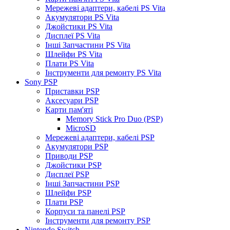
Мережеві адаптери, кабелі PS Vita
Акумулятори PS Vita
Джойстики PS Vita
Дисплеї PS Vita
Інші Запчастини PS Vita
Шлейфи PS Vita
Плати PS Vita
Інструменти для ремонту PS Vita
Sony PSP
Приставки PSP
Аксесуари PSP
Карти пам'яті
Memory Stick Pro Duo (PSP)
MicroSD
Мережеві адаптери, кабелі PSP
Акумулятори PSP
Приводи PSP
Джойстики PSP
Дисплеї PSP
Інші Запчастини PSP
Шлейфи PSP
Плати PSP
Корпуси та панелі PSP
Інструменти для ремонту PSP
Nintendo Switch