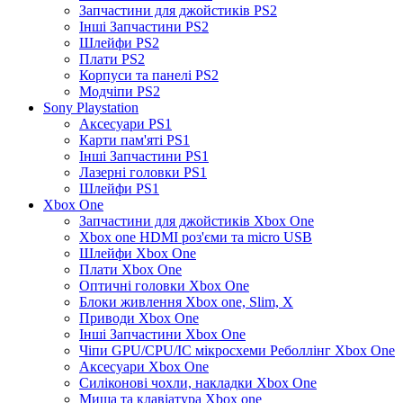
Запчастини для джойстиків PS2
Інші Запчастини PS2
Шлейфи PS2
Плати PS2
Корпуси та панелі PS2
Модчіпи PS2
Sony Playstation
Аксесуари PS1
Карти пам'яті PS1
Інші Запчастини PS1
Лазерні головки PS1
Шлейфи PS1
Xbox One
Запчастини для джойстиків Xbox One
Xbox one HDMI роз'єми та micro USB
Шлейфи Xbox One
Плати Xbox One
Оптичні головки Xbox One
Блоки живлення Xbox one, Slim, X
Приводи Xbox One
Інші Запчастини Xbox One
Чіпи GPU/CPU/IC мікросхеми Реболлінг Xbox One
Аксесуари Xbox One
Силіконові чохли, накладки Xbox One
Миша та клавіатура Xbox one