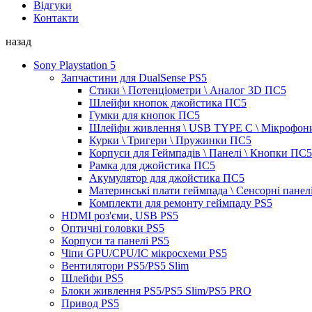
Відгуки
Контакти
назад
Sony Playstation 5
Запчастини для DualSense PS5
Стики \ Потенціометри \ Аналог 3D ПС5
Шлейфи кнопок джойстика ПС5
Гумки для кнопок ПС5
Шлейфи живлення \ USB TYPE C \ Мікрофон
Курки \ Тригери \ Пружинки ПС5
Корпуси для Геймпадів \ Панелі \ Кнопки ПС5
Рамка для джойстика ПС5
Акумулятор для джойстика ПС5
Материнські плати геймпада \ Сенсорні панел
Комплекти для ремонту геймпаду PS5
HDMI роз'єми, USB PS5
Оптичні головки PS5
Корпуси та панелі PS5
Чіпи GPU/CPU/IC мікросхеми PS5
Вентилятори PS5/PS5 Slim
Шлейфи PS5
Блоки живлення PS5/PS5 Slim/PS5 PRO
Привод PS5