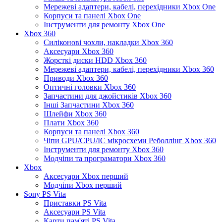
Мережеві адаптери, кабелі, перехідники Xbox One
Корпуси та панелі Xbox One
Інструменти для ремонту Xbox One
Xbox 360
Силіконові чохли, накладки Xbox 360
Аксесуари Xbox 360
Жорсткі диски HDD Xbox 360
Мережеві адаптери, кабелі, перехідники Xbox 360
Приводи Xbox 360
Оптичні головки Xbox 360
Запчастини для джойстиків Xbox 360
Інші Запчастини Xbox 360
Шлейфи Xbox 360
Плати Xbox 360
Корпуси та панелі Xbox 360
Чіпи GPU/CPU/IC мікросхеми Реболлінг Xbox 360
Інструменти для ремонту Xbox 360
Модчіпи та програматори Xbox 360
Xbox
Аксесуари Xbox перший
Модчіпи Xbox перший
Sony PS Vita
Приставки PS Vita
Аксесуари PS Vita
Карти пам'яті PS Vita