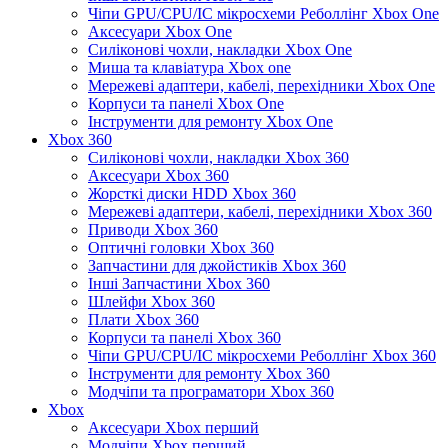
Чіпи GPU/CPU/IC мікросхеми Реболлінг Xbox One
Аксесуари Xbox One
Силіконові чохли, накладки Xbox One
Миша та клавіатура Xbox one
Мережеві адаптери, кабелі, перехідники Xbox One
Корпуси та панелі Xbox One
Інструменти для ремонту Xbox One
Xbox 360
Силіконові чохли, накладки Xbox 360
Аксесуари Xbox 360
Жорсткі диски HDD Xbox 360
Мережеві адаптери, кабелі, перехідники Xbox 360
Приводи Xbox 360
Оптичні головки Xbox 360
Запчастини для джойстиків Xbox 360
Інші Запчастини Xbox 360
Шлейфи Xbox 360
Плати Xbox 360
Корпуси та панелі Xbox 360
Чіпи GPU/CPU/IC мікросхеми Реболлінг Xbox 360
Інструменти для ремонту Xbox 360
Модчіпи та програматори Xbox 360
Xbox
Аксесуари Xbox перший
Модчіпи Xbox перший