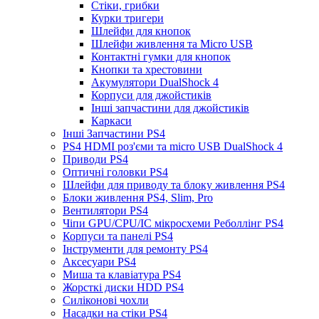
Стіки, грибки
Курки тригери
Шлейфи для кнопок
Шлейфи живлення та Micro USB
Контактні гумки для кнопок
Кнопки та хрестовини
Акумулятори DualShock 4
Корпуси для джойстиків
Інші запчастини для джойстиків
Каркаси
Інші Запчастини PS4
PS4 HDMI роз'єми та micro USB DualShock 4
Приводи PS4
Оптичні головки PS4
Шлейфи для приводу та блоку живлення PS4
Блоки живлення PS4, Slim, Pro
Вентилятори PS4
Чіпи GPU/CPU/IC мікросхеми Реболлінг PS4
Корпуси та панелі PS4
Інструменти для ремонту PS4
Аксесуари PS4
Миша та клавіатура PS4
Жорсткі диски HDD PS4
Силіконові чохли
Насадки на стіки PS4