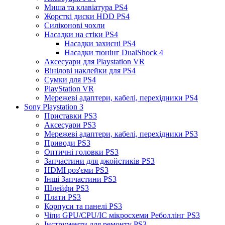
Миша та клавіатура PS4
Жорсткі диски HDD PS4
Силіконові чохли
Насадки на стіки PS4
Насадки захисні PS4
Насадки тюнінг DualShock 4
Аксесуари для Playstation VR
Вінілові наклейки для PS4
Сумки для PS4
PlayStation VR
Мережеві адаптери, кабелі, перехідники PS4
Sony Playstation 3
Приставки PS3
Аксесуари PS3
Мережеві адаптери, кабелі, перехідники PS3
Приводи PS3
Оптичні головки PS3
Запчастини для джойстиків PS3
HDMI роз'єми PS3
Інші Запчастини PS3
Шлейфи PS3
Плати PS3
Корпуси та панелі PS3
Чіпи GPU/CPU/IC мікросхеми Реболлінг PS3
Інструменти для ремонту PS3