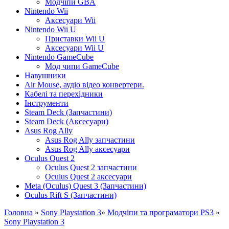
Модчіпи GBA
Nintendo Wii
Аксесуари Wii
Nintendo Wii U
Приставки Wii U
Аксесуари Wii U
Nintendo GameCube
Мод чипи GameCube
Навушники
Air Mouse, аудіо відео конвертери.
Кабелі та перехідники
Інструменти
Steam Deck (Запчастини)
Steam Deck (Аксесуари)
Asus Rog Ally
Asus Rog Ally запчастини
Asus Rog Ally аксесуари
Oculus Quest 2
Oculus Quest 2 запчастини
Oculus Quest 2 аксесуари
Meta (Oculus) Quest 3 (Запчастини)
Oculus Rift S (Запчастини)
Головна
»
Sony Playstation 3
»
Модчіпи та програматори PS3
»
Sony Playstation 3