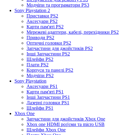
Модчіпи та програматори PS3
Sony Playstation 2
Приставки PS2
Аксесуари PS2
Карти пам'яті PS2
Мережеві адаптери, кабелі, перехідники PS2
Приводи PS2
Оптичні головки PS2
Запчастини для джойстиків PS2
Інші Запчастини PS2
Шлейфи PS2
Плати PS2
Корпуси та панелі PS2
Модчіпи PS2
Sony Playstation
Аксесуари PS1
Карти пам'яті PS1
Інші Запчастини PS1
Лазерні головки PS1
Шлейфи PS1
Xbox One
Запчастини для джойстиків Xbox One
Xbox one HDMI роз'єми та micro USB
Шлейфи Xbox One