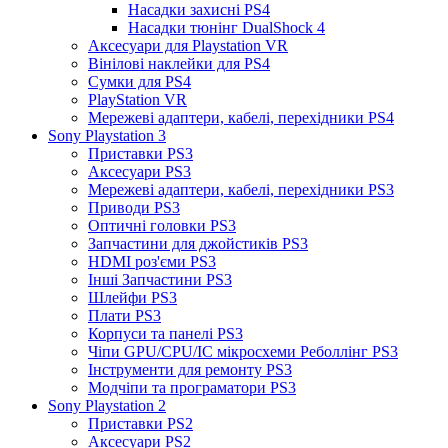
Насадки захисні PS4
Насадки тюнінг DualShock 4
Аксесуари для Playstation VR
Вінілові наклейки для PS4
Сумки для PS4
PlayStation VR
Мережеві адаптери, кабелі, перехідники PS4
Sony Playstation 3
Приставки PS3
Аксесуари PS3
Мережеві адаптери, кабелі, перехідники PS3
Приводи PS3
Оптичні головки PS3
Запчастини для джойстиків PS3
HDMI роз'єми PS3
Інші Запчастини PS3
Шлейфи PS3
Плати PS3
Корпуси та панелі PS3
Чіпи GPU/CPU/IC мікросхеми Реболлінг PS3
Інструменти для ремонту PS3
Модчіпи та програматори PS3
Sony Playstation 2
Приставки PS2
Аксесуари PS2