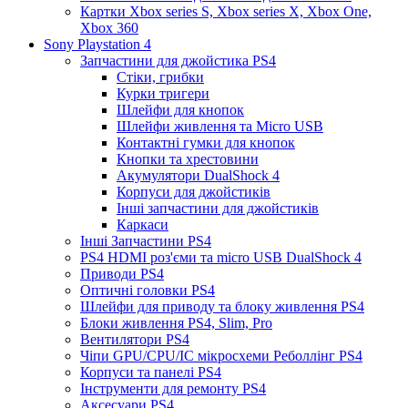
Картки Xbox series S, Xbox series X, Xbox One,
Xbox 360
Sony Playstation 4
Запчастини для джойстика PS4
Стіки, грибки
Курки тригери
Шлейфи для кнопок
Шлейфи живлення та Micro USB
Контактні гумки для кнопок
Кнопки та хрестовини
Акумулятори DualShock 4
Корпуси для джойстиків
Інші запчастини для джойстиків
Каркаси
Інші Запчастини PS4
PS4 HDMI роз'єми та micro USB DualShock 4
Приводи PS4
Оптичні головки PS4
Шлейфи для приводу та блоку живлення PS4
Блоки живлення PS4, Slim, Pro
Вентилятори PS4
Чіпи GPU/CPU/IC мікросхеми Реболлінг PS4
Корпуси та панелі PS4
Інструменти для ремонту PS4
Аксесуари PS4