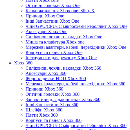
Плати Xbox One
Оптичні головки Xbox One
Блоки живлення Xbox one, Slim, X
Приводи Xbox One
Інші Запчастини Xbox One
Чіпи GPU/CPU/IC мікросхеми Реболлінг Xbox One
Аксесуари Xbox One
Силіконові чохли, накладки Xbox One
Миша та клавіатура Xbox one
Мережеві адаптери, кабелі, перехідники Xbox One
Корпуси та панелі Xbox One
Інструменти для ремонту Xbox One
Xbox 360
Силіконові чохли, накладки Xbox 360
Аксесуари Xbox 360
Жорсткі диски HDD Xbox 360
Мережеві адаптери, кабелі, перехідники Xbox 360
Приводи Xbox 360
Оптичні головки Xbox 360
Запчастини для джойстиків Xbox 360
Інші Запчастини Xbox 360
Шлейфи Xbox 360
Плати Xbox 360
Корпуси та панелі Xbox 360
Чіпи GPU/CPU/IC мікросхеми Реболлінг Xbox 360