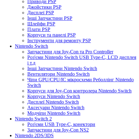
Приводи PSP
Джойстики PSP
Дисплеї PSP
Інші Запчастини PSP
Шлейфи PSP
Плати PSP
Корпуси та панелі PSP
Інструменти для ремонту PSP
Nintendo Switch
Запчастини для Joy-Con та Pro Controller
Роз'єми Nintendo Switch USB Type-C, LCD дисплея
і т.д
Інші Запчастини Nintendo Switch
Вентилятори Nintendo Switch
Чіпи GPU/CPU/IC мікросхеми Реболлінг Nintendo
Switch
Корпуси для Joy-Con контролера Nintendo Switch
Корпуси Nintendo Switch
Дисплеї Nintendo Switch
Аксесуари Nintendo Switch
Модчіпи Nintendo Switch
Nintendo Switch 2
Роз'єми USB Type-C, конектори
Запчастини для Joy-Con NS2
Nintendo 2DS/3DS