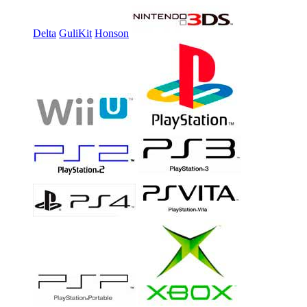
Delta
GuliKit
Honson