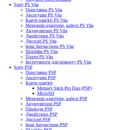
Sony PS Vita
Приставки PS Vita
Аксесуари PS Vita
Карти пам'яті PS Vita
Мережеві адаптери, кабелі PS Vita
Акумулятори PS Vita
Джойстики PS Vita
Дисплеї PS Vita
Інші Запчастини PS Vita
Шлейфи PS Vita
Плати PS Vita
Інструменти для ремонту PS Vita
Sony PSP
Приставки PSP
Аксесуари PSP
Карти пам'яті
Memory Stick Pro Duo (PSP)
MicroSD
Мережеві адаптери, кабелі PSP
Акумулятори PSP
Приводи PSP
Джойстики PSP
Дисплеї PSP
Інші Запчастини PSP
Шлейфи PSP