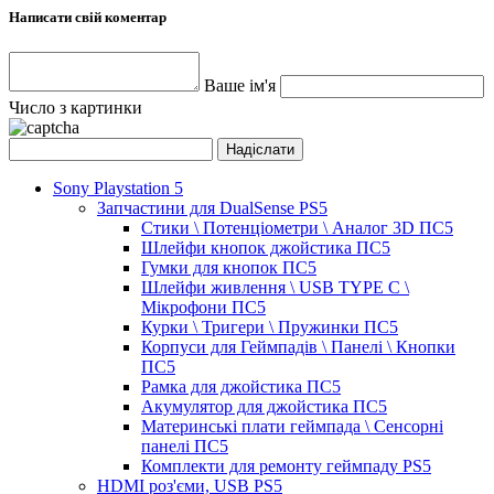
Написати свій коментар
Ваше ім'я
Число з картинки
Sony Playstation 5
Запчастини для DualSense PS5
Стики \ Потенціометри \ Аналог 3D ПС5
Шлейфи кнопок джойстика ПС5
Гумки для кнопок ПС5
Шлейфи живлення \ USB TYPE C \
Мікрофони ПС5
Курки \ Тригери \ Пружинки ПС5
Корпуси для Геймпадів \ Панелі \ Кнопки
ПС5
Рамка для джойстика ПС5
Акумулятор для джойстика ПС5
Материнські плати геймпада \ Сенсорні
панелі ПС5
Комплекти для ремонту геймпаду PS5
HDMI роз'єми, USB PS5