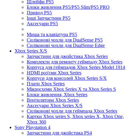
Шлейфи PS5
Блоки живлення PS5/PS5 Slim/PS5 PRO
Привод PS5
Інші Запчастини PS5
Аксесуари PS5
Миша та клавіатура PS5
Силіконові чохли для DualSense PS5
Силіконові чохли для DualSense Edge
Xbox Series X/S
Запчастини для джойстика Xbox Series
Комплекти для ремонту геймпаду Xbox Series
Корпуса для геймпадов Xbox Series Model 1914
HDMI роз'єми Xbox Series
Корпуси для консолей Xbox Series S/X
Плати Xbox Series
Мікросхеми Xbox Series X та Xbox Series S
Блоки живлення, Xbox Series
Вентилятори Xbox Series
Аксесуари Xbox Series X/S
Силіконові чохли для геймпада Xbox Series
Картки Xbox series S, Xbox series X, Xbox One,
Xbox 360
Sony Playstation 4
Запчастини для джойстика PS4