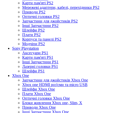
Карти пам'яті PS2
Мережеві адаптери, кабелі, перехідники PS2
Приводи PS2
Оптичні головки PS2
Запчастини для джойстиків PS2
Інші Запчастини PS2
Шлейфи PS2
Плати PS2
Корпуси та панелі PS2
Модчіпи PS2
Sony Playstation
Аксесуари PS1
Карти пам'яті PS1
Інші Запчастини PS1
Лазерні головки PS1
Шлейфи PS1
Xbox One
Запчастини для джойстиків Xbox One
Xbox one HDMI роз'єми та micro USB
Шлейфи Xbox One
Плати Xbox One
Оптичні головки Xbox One
Блоки живлення Xbox one, Slim, X
Приводи Xbox One
Інші Запчастини Xbox One