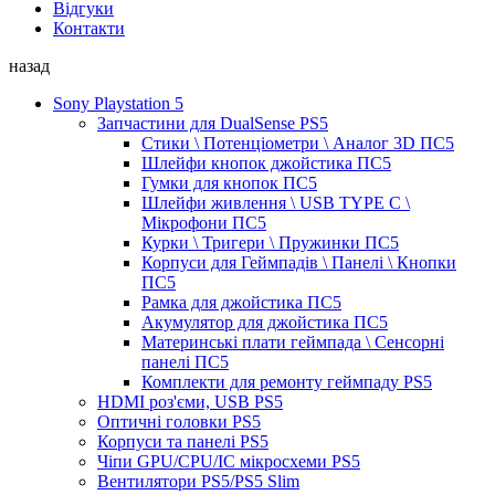
Відгуки
Контакти
назад
Sony Playstation 5
Запчастини для DualSense PS5
Стики \ Потенціометри \ Аналог 3D ПС5
Шлейфи кнопок джойстика ПС5
Гумки для кнопок ПС5
Шлейфи живлення \ USB TYPE C \
Мікрофони ПС5
Курки \ Тригери \ Пружинки ПС5
Корпуси для Геймпадів \ Панелі \ Кнопки
ПС5
Рамка для джойстика ПС5
Акумулятор для джойстика ПС5
Материнські плати геймпада \ Сенсорні
панелі ПС5
Комплекти для ремонту геймпаду PS5
HDMI роз'єми, USB PS5
Оптичні головки PS5
Корпуси та панелі PS5
Чіпи GPU/CPU/IC мікросхеми PS5
Вентилятори PS5/PS5 Slim