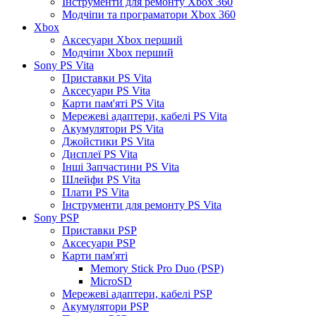
Інструменти для ремонту Xbox 360
Модчіпи та програматори Xbox 360
Xbox
Аксесуари Xbox перший
Модчіпи Xbox перший
Sony PS Vita
Приставки PS Vita
Аксесуари PS Vita
Карти пам'яті PS Vita
Мережеві адаптери, кабелі PS Vita
Акумулятори PS Vita
Джойстики PS Vita
Дисплеї PS Vita
Інші Запчастини PS Vita
Шлейфи PS Vita
Плати PS Vita
Інструменти для ремонту PS Vita
Sony PSP
Приставки PSP
Аксесуари PSP
Карти пам'яті
Memory Stick Pro Duo (PSP)
MicroSD
Мережеві адаптери, кабелі PSP
Акумулятори PSP