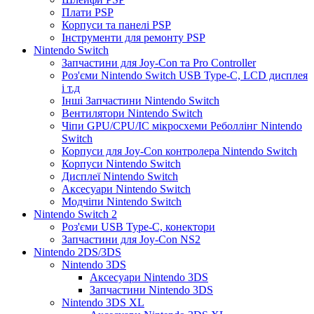
Плати PSP
Корпуси та панелі PSP
Інструменти для ремонту PSP
Nintendo Switch
Запчастини для Joy-Con та Pro Controller
Роз'єми Nintendo Switch USB Type-C, LCD дисплея
і т.д
Інші Запчастини Nintendo Switch
Вентилятори Nintendo Switch
Чіпи GPU/CPU/IC мікросхеми Реболлінг Nintendo
Switch
Корпуси для Joy-Con контролера Nintendo Switch
Корпуси Nintendo Switch
Дисплеї Nintendo Switch
Аксесуари Nintendo Switch
Модчіпи Nintendo Switch
Nintendo Switch 2
Роз'єми USB Type-C, конектори
Запчастини для Joy-Con NS2
Nintendo 2DS/3DS
Nintendo 3DS
Аксесуари Nintendo 3DS
Запчастини Nintendo 3DS
Nintendo 3DS XL