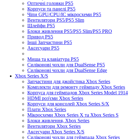
Оптичні головки PS5
Корпуси та панелі PS5
Чіпи GPU/CPU/IC мікросхеми PS5
Вентилятори PS5/PS5 Slim
Шлейфи PS5
Блоки живлення PS5/PS5 Slim/PS5 PRO
Привод PS5
Інші Запчастини PS5
Аксесуари PS5
Миша та клавіатура PS5
Силіконові чохли для DualSense PS5
Силіконові чохли для DualSense Edge
Xbox Series X/S
Запчастини для джойстика Xbox Series
Комплекти для ремонту геймпаду Xbox Series
Корпуса для геймпадов Xbox Series Model 1914
HDMI роз'єми Xbox Series
Корпуси для консолей Xbox Series S/X
Плати Xbox Series
Мікросхеми Xbox Series X та Xbox Series S
Блоки живлення, Xbox Series
Вентилятори Xbox Series
Аксесуари Xbox Series X/S
Силіконові чохли для геймпада Xbox Series