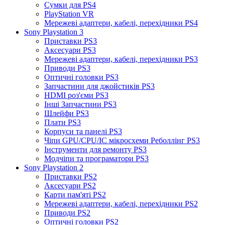
Сумки для PS4
PlayStation VR
Мережеві адаптери, кабелі, перехідники PS4
Sony Playstation 3
Приставки PS3
Аксесуари PS3
Мережеві адаптери, кабелі, перехідники PS3
Приводи PS3
Оптичні головки PS3
Запчастини для джойстиків PS3
HDMI роз'єми PS3
Інші Запчастини PS3
Шлейфи PS3
Плати PS3
Корпуси та панелі PS3
Чіпи GPU/CPU/IC мікросхеми Реболлінг PS3
Інструменти для ремонту PS3
Модчіпи та програматори PS3
Sony Playstation 2
Приставки PS2
Аксесуари PS2
Карти пам'яті PS2
Мережеві адаптери, кабелі, перехідники PS2
Приводи PS2
Оптичні головки PS2