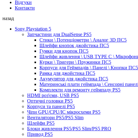
Відгуки
Контакти
назад
Sony Playstation 5
Запчастини для DualSense PS5
Стики \ Потенціометри \ Аналог 3D ПС5
Шлейфи кнопок джойстика ПС5
Гумки для кнопок ПС5
Шлейфи живлення \ USB TYPE C \ Мікрофон
Курки \ Тригери \ Пружинки ПС5
Корпуси для Геймпадів \ Панелі \ Кнопки ПС5
Рамка для джойстика ПС5
Акумулятор для джойстика ПС5
Материнські плати геймпада \ Сенсорні панел
Комплекти для ремонту геймпаду PS5
HDMI роз'єми, USB PS5
Оптичні головки PS5
Корпуси та панелі PS5
Чіпи GPU/CPU/IC мікросхеми PS5
Вентилятори PS5/PS5 Slim
Шлейфи PS5
Блоки живлення PS5/PS5 Slim/PS5 PRO
Привод PS5