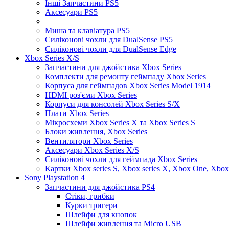
Інші Запчастини PS5
Аксесуари PS5
Миша та клавіатура PS5
Силіконові чохли для DualSense PS5
Силіконові чохли для DualSense Edge
Xbox Series X/S
Запчастини для джойстика Xbox Series
Комплекти для ремонту геймпаду Xbox Series
Корпуса для геймпадов Xbox Series Model 1914
HDMI роз'єми Xbox Series
Корпуси для консолей Xbox Series S/X
Плати Xbox Series
Мікросхеми Xbox Series X та Xbox Series S
Блоки живлення, Xbox Series
Вентилятори Xbox Series
Аксесуари Xbox Series X/S
Силіконові чохли для геймпада Xbox Series
Картки Xbox series S, Xbox series X, Xbox One, Xbox
Sony Playstation 4
Запчастини для джойстика PS4
Стіки, грибки
Курки тригери
Шлейфи для кнопок
Шлейфи живлення та Micro USB