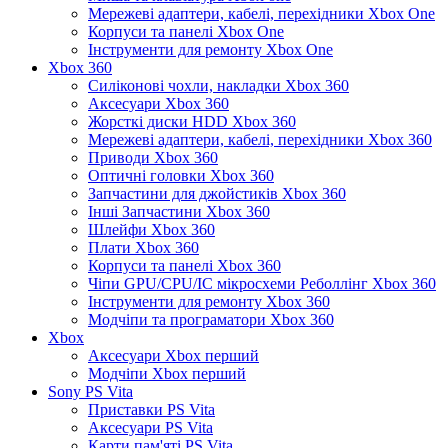
Мережеві адаптери, кабелі, перехідники Xbox One
Корпуси та панелі Xbox One
Інструменти для ремонту Xbox One
Xbox 360
Силіконові чохли, накладки Xbox 360
Аксесуари Xbox 360
Жорсткі диски HDD Xbox 360
Мережеві адаптери, кабелі, перехідники Xbox 360
Приводи Xbox 360
Оптичні головки Xbox 360
Запчастини для джойстиків Xbox 360
Інші Запчастини Xbox 360
Шлейфи Xbox 360
Плати Xbox 360
Корпуси та панелі Xbox 360
Чіпи GPU/CPU/IC мікросхеми Реболлінг Xbox 360
Інструменти для ремонту Xbox 360
Модчіпи та програматори Xbox 360
Xbox
Аксесуари Xbox перший
Модчіпи Xbox перший
Sony PS Vita
Приставки PS Vita
Аксесуари PS Vita
Карти пам'яті PS Vita