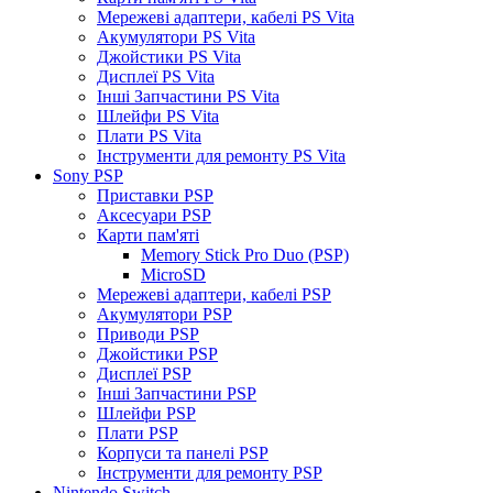
Мережеві адаптери, кабелі PS Vita
Акумулятори PS Vita
Джойстики PS Vita
Дисплеї PS Vita
Інші Запчастини PS Vita
Шлейфи PS Vita
Плати PS Vita
Інструменти для ремонту PS Vita
Sony PSP
Приставки PSP
Аксесуари PSP
Карти пам'яті
Memory Stick Pro Duo (PSP)
MicroSD
Мережеві адаптери, кабелі PSP
Акумулятори PSP
Приводи PSP
Джойстики PSP
Дисплеї PSP
Інші Запчастини PSP
Шлейфи PSP
Плати PSP
Корпуси та панелі PSP
Інструменти для ремонту PSP
Nintendo Switch