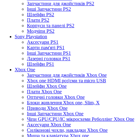
Запчастини для джойстиків PS2
Інші Запчастини PS2
Шлейфи PS2
Плати PS2
Корпуси та панелі PS2
Модчіпи PS2
Sony Playstation
Аксесуари PS1
Карти пам'яті PS1
Інші Запчастини PS1
Лазерні головки PS1
Шлейфи PS1
Xbox One
Запчастини для джойстиків Xbox One
Xbox one HDMI роз'єми та micro USB
Шлейфи Xbox One
Плати Xbox One
Оптичні головки Xbox One
Блоки живлення Xbox one, Slim, X
Приводи Xbox One
Інші Запчастини Xbox One
Чіпи GPU/CPU/IC мікросхеми Реболлінг Xbox One
Аксесуари Xbox One
Силіконові чохли, накладки Xbox One
Миша та клавіатура Xbox one