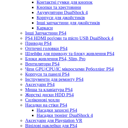
Контактні гумки для кнопок
Кнопки та хрестовини
Акумулятори DualShock 4
Корпуси для джойстиків
Інші запчастини для джойстиків
Каркаси
Інші Запчастини PS4
PS4 HDMI роз'єми та micro USB DualShock 4
Приводи PS4
Оптичні головки PS4
Шлейфи для приводу та блоку живлення PS4
Блоки живлення PS4, Slim, Pro
Вентилятори PS4
Чіпи GPU/CPU/IC мікросхеми Реболлінг PS4
Корпуси та панелі PS4
Інструменти для ремонту PS4
Аксесуари PS4
Миша та клавіатура PS4
Жорсткі диски HDD PS4
Силіконові чохли
Насадки на стіки PS4
Насадки захисні PS4
Насадки тюнінг DualShock 4
Аксесуари для Playstation VR
Вінілові наклейки для PS4