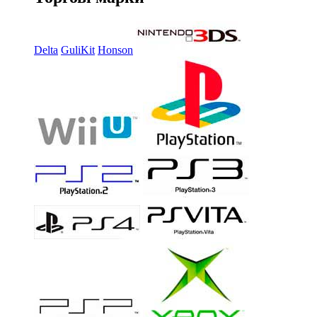
Delta
GuliKit
Honson