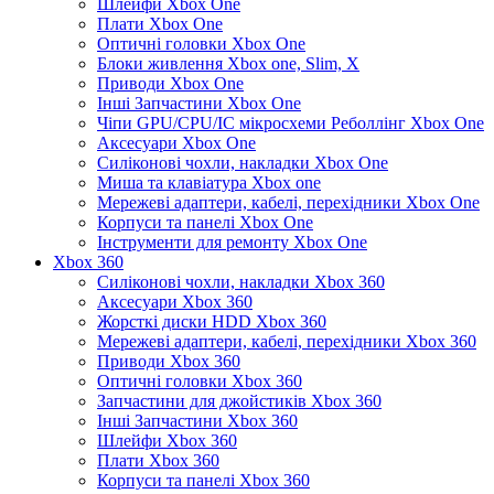
Шлейфи Xbox One
Плати Xbox One
Оптичні головки Xbox One
Блоки живлення Xbox one, Slim, X
Приводи Xbox One
Інші Запчастини Xbox One
Чіпи GPU/CPU/IC мікросхеми Реболлінг Xbox One
Аксесуари Xbox One
Силіконові чохли, накладки Xbox One
Миша та клавіатура Xbox one
Мережеві адаптери, кабелі, перехідники Xbox One
Корпуси та панелі Xbox One
Інструменти для ремонту Xbox One
Xbox 360
Силіконові чохли, накладки Xbox 360
Аксесуари Xbox 360
Жорсткі диски HDD Xbox 360
Мережеві адаптери, кабелі, перехідники Xbox 360
Приводи Xbox 360
Оптичні головки Xbox 360
Запчастини для джойстиків Xbox 360
Інші Запчастини Xbox 360
Шлейфи Xbox 360
Плати Xbox 360
Корпуси та панелі Xbox 360