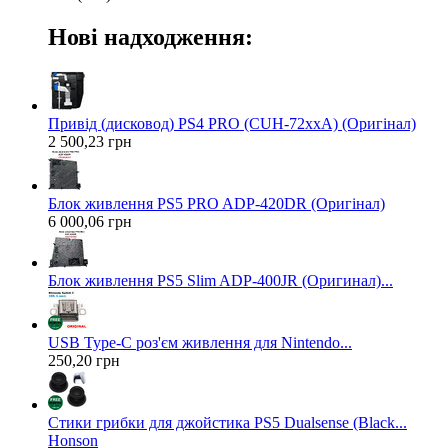
Нові надходження:
Привід (дисковод) PS4 PRO (CUH-72xxA) (Оригінал)
2 500,23 грн
Блок живлення PS5 PRO ADP-420DR (Оригінал)
6 000,06 грн
Блок живлення PS5 Slim ADP-400JR (Оригинал)...
USB Type-C роз'єм живлення для Nintendo...
250,20 грн
Стики грибки для джойстика PS5 Dualsense (Black...
Honson