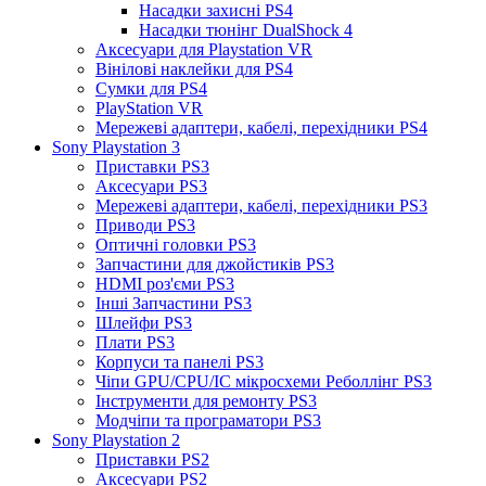
Насадки захисні PS4
Насадки тюнінг DualShock 4
Аксесуари для Playstation VR
Вінілові наклейки для PS4
Сумки для PS4
PlayStation VR
Мережеві адаптери, кабелі, перехідники PS4
Sony Playstation 3
Приставки PS3
Аксесуари PS3
Мережеві адаптери, кабелі, перехідники PS3
Приводи PS3
Оптичні головки PS3
Запчастини для джойстиків PS3
HDMI роз'єми PS3
Інші Запчастини PS3
Шлейфи PS3
Плати PS3
Корпуси та панелі PS3
Чіпи GPU/CPU/IC мікросхеми Реболлінг PS3
Інструменти для ремонту PS3
Модчіпи та програматори PS3
Sony Playstation 2
Приставки PS2
Аксесуари PS2