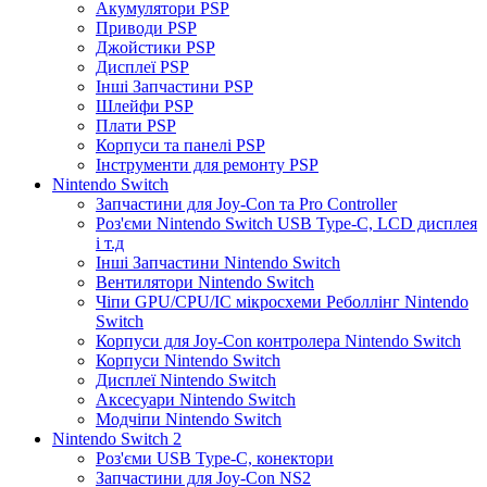
Акумулятори PSP
Приводи PSP
Джойстики PSP
Дисплеї PSP
Інші Запчастини PSP
Шлейфи PSP
Плати PSP
Корпуси та панелі PSP
Інструменти для ремонту PSP
Nintendo Switch
Запчастини для Joy-Con та Pro Controller
Роз'єми Nintendo Switch USB Type-C, LCD дисплея
і т.д
Інші Запчастини Nintendo Switch
Вентилятори Nintendo Switch
Чіпи GPU/CPU/IC мікросхеми Реболлінг Nintendo
Switch
Корпуси для Joy-Con контролера Nintendo Switch
Корпуси Nintendo Switch
Дисплеї Nintendo Switch
Аксесуари Nintendo Switch
Модчіпи Nintendo Switch
Nintendo Switch 2
Роз'єми USB Type-C, конектори
Запчастини для Joy-Con NS2