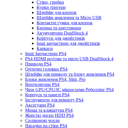
Стіки, грибки
Курки тригери
Шлейфи для кнопок
Шлейфи живлення та Micro USB
Контактні гумки для кнопок
Кнопки та хрестовини
Акумулятори DualShock 4
Корпуси для джойстиків
Інші запчастини для джойстиків
Каркаси
Інші Запчастини PS4
PS4 HDMI роз'єми та micro USB DualShock 4
Приводи PS4
Оптичні головки PS4
Шлейфи для приводу та блоку живлення PS4
Блоки живлення PS4, Slim, Pro
Вентилятори PS4
Чіпи GPU/CPU/IC мікросхеми Реболлінг PS4
Корпуси та панелі PS4
Інструменти для ремонту PS4
Аксесуари PS4
Миша та клавіатура PS4
Жорсткі диски HDD PS4
Силіконові чохли
Насадки на стіки PS4