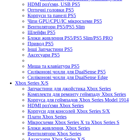
HDMI роз'єми, USB PS5
Оптичні головки PS5
Корпуси та панелі PS5
Чіпи GPU/CPU/IC мікросхеми PS5
Вентилятори PS5/PS5 Slim
Шлейфи PS5
Блоки живлення PS5/PS5 Slim/PS5 PRO
Привод PS5
Інші Запчастини PS5
Аксесуари PS5
Миша та клавіатура PS5
Силіконові чохли для DualSense PS5
Силіконові чохли для DualSense Edge
Xbox Series X/S
Запчастини для джойстика Xbox Series
Комплекти для ремонту геймпаду Xbox Series
Корпуса для геймпадов Xbox Series Model 1914
HDMI роз'єми Xbox Series
Корпуси для консолей Xbox Series S/X
Плати Xbox Series
Мікросхеми Xbox Series X та Xbox Series S
Блоки живлення, Xbox Series
Вентилятори Xbox Series
Аксесуари Xbox Series X/S