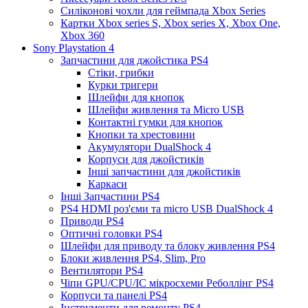
Силіконові чохли для геймпада Xbox Series
Картки Xbox series S, Xbox series X, Xbox One,
Xbox 360
Sony Playstation 4
Запчастини для джойстика PS4
Стіки, грибки
Курки тригери
Шлейфи для кнопок
Шлейфи живлення та Micro USB
Контактні гумки для кнопок
Кнопки та хрестовини
Акумулятори DualShock 4
Корпуси для джойстиків
Інші запчастини для джойстиків
Каркаси
Інші Запчастини PS4
PS4 HDMI роз'єми та micro USB DualShock 4
Приводи PS4
Оптичні головки PS4
Шлейфи для приводу та блоку живлення PS4
Блоки живлення PS4, Slim, Pro
Вентилятори PS4
Чіпи GPU/CPU/IC мікросхеми Реболлінг PS4
Корпуси та панелі PS4
Інструменти для ремонту PS4