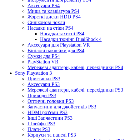
Аксесуари PS4
Миша та клавіатура PS4
Жорсткі диски HDD PS4
Силіконові чохли
Насадки на стіки PS4
Насадки захисні PS4
Насадки тюнінг DualShock 4
Аксесуари для Playstation VR
Вінілові наклейки для PS4
Сумки для PS4
PlayStation VR
Мережеві адаптери, кабелі, перехідники PS4
Sony Playstation 3
Приставки PS3
Аксесуари PS3
Мережеві адаптери, кабелі, перехідники PS3
Приводи PS3
Оптичні головки PS3
Запчастини для джойстиків PS3
HDMI роз'єми PS3
Інші Запчастини PS3
Шлейфи PS3
Плати PS3
Корпуси та панелі PS3