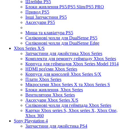
Шлейфи PS5
Блоки живлення PS5/PS5 Slim/PS5 PRO
Привод PS5
Інші Запчастини PS5
Аксесуари PS5
Миша та клавіатура PS5
Силіконові чохли для DualSense PS5
Силіконові чохли для DualSense Edge
Xbox Series X/S
Запчастини для джойстика Xbox Series
Комплекти для ремонту геймпаду Xbox Series
Корпуса для геймпадов Xbox Series Model 1914
HDMI роз'єми Xbox Series
Корпуси для консолей Xbox Series S/X
Плати Xbox Series
Мікросхеми Xbox Series X та Xbox Series S
Блоки живлення, Xbox Series
Вентилятори Xbox Series
Аксесуари Xbox Series X/S
Силіконові чохли для геймпада Xbox Series
Картки Xbox series S, Xbox series X, Xbox One,
Xbox 360
Sony Playstation 4
Запчастини для джойстика PS4