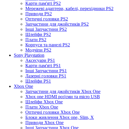
Карти пам'яті PS2
Мережеві адаптери, кабелі, перехідники PS2
Приводи PS2
Оптичні головки PS2
Запчастини для джойстиків PS2
Інші Запчастини PS2
Шлейфи PS2
Плати PS2
Корпуси та панелі PS2
Модчіпи PS2
Sony Playstation
Аксесуари PS1
Карти пам'яті PS1
Інші Запчастини PS1
Лазерні головки PS1
Шлейфи PS1
Xbox One
Запчастини для джойстиків Xbox One
Xbox one HDMI роз'єми та micro USB
Шлейфи Xbox One
Плати Xbox One
Оптичні головки Xbox One
Блоки живлення Xbox one, Slim, X
Приводи Xbox One
Інші Запчастини Xbox One