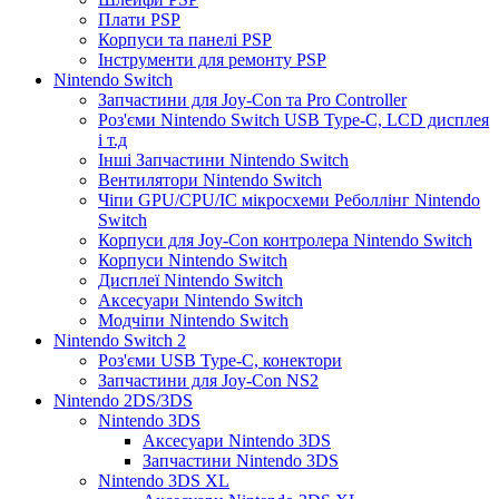
Плати PSP
Корпуси та панелі PSP
Інструменти для ремонту PSP
Nintendo Switch
Запчастини для Joy-Con та Pro Controller
Роз'єми Nintendo Switch USB Type-C, LCD дисплея
і т.д
Інші Запчастини Nintendo Switch
Вентилятори Nintendo Switch
Чіпи GPU/CPU/IC мікросхеми Реболлінг Nintendo
Switch
Корпуси для Joy-Con контролера Nintendo Switch
Корпуси Nintendo Switch
Дисплеї Nintendo Switch
Аксесуари Nintendo Switch
Модчіпи Nintendo Switch
Nintendo Switch 2
Роз'єми USB Type-C, конектори
Запчастини для Joy-Con NS2
Nintendo 2DS/3DS
Nintendo 3DS
Аксесуари Nintendo 3DS
Запчастини Nintendo 3DS
Nintendo 3DS XL