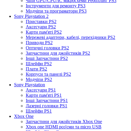
Чіпи GPU/CPU/IC мікросхеми Реболлінг PS3
Інструменти для ремонту PS3
Модчіпи та програматори PS3
Sony Playstation 2
Приставки PS2
Аксесуари PS2
Карти пам'яті PS2
Мережеві адаптери, кабелі, перехідники PS2
Приводи PS2
Оптичні головки PS2
Запчастини для джойстиків PS2
Інші Запчастини PS2
Шлейфи PS2
Плати PS2
Корпуси та панелі PS2
Модчіпи PS2
Sony Playstation
Аксесуари PS1
Карти пам'яті PS1
Інші Запчастини PS1
Лазерні головки PS1
Шлейфи PS1
Xbox One
Запчастини для джойстиків Xbox One
Xbox one HDMI роз'єми та micro USB