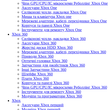
Чіпи GPU/CPU/IC мікросхеми Реболлінг Xbox One
Аксесуари Xbox One
Силіконові чохли, накладки Xbox One
Миша та клавіатура Xbox one
Мережеві адаптери, кабелі, перехідники Xbox One
Корпуси та панелі Xbox One
Інструменти для ремонту Xbox One
Xbox 360
Силіконові чохли, накладки Xbox 360
Аксесуари Xbox 360
Жорсткі диски HDD Xbox 360
Мережеві адаптери, кабелі, перехідники Xbox 360
Приводи Xbox 360
Оптичні головки Xbox 360
Запчастини для джойстиків Xbox 360
Інші Запчастини Xbox 360
Шлейфи Xbox 360
Плати Xbox 360
Корпуси та панелі Xbox 360
Чіпи GPU/CPU/IC мікросхеми Реболлінг Xbox 360
Інструменти для ремонту Xbox 360
Модчіпи та програматори Xbox 360
Xbox
Аксесуари Xbox перший
Модчіпи Xbox перший