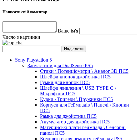
Написати свій коментар
Ваше ім'я
Число з картинки
Sony Playstation 5
Запчастини для DualSense PS5
Стики \ Потенціометри \ Аналог 3D ПС5
Шлейфи кнопок джойстика ПС5
Гумки для кнопок ПС5
Шлейфи живлення \ USB TYPE C \
Мікрофони ПС5
Курки \ Тригери \ Пружинки ПС5
Корпуси для Геймпадів \ Панелі \ Кнопки
ПС5
Рамка для джойстика ПС5
Акумулятор для джойстика ПС5
Материнські плати геймпада \ Сенсорні
панелі ПС5
Комплекти для ремонту геймпаду PS5