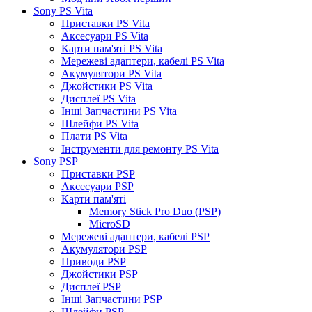
Sony PS Vita
Приставки PS Vita
Аксесуари PS Vita
Карти пам'яті PS Vita
Мережеві адаптери, кабелі PS Vita
Акумулятори PS Vita
Джойстики PS Vita
Дисплеї PS Vita
Інші Запчастини PS Vita
Шлейфи PS Vita
Плати PS Vita
Інструменти для ремонту PS Vita
Sony PSP
Приставки PSP
Аксесуари PSP
Карти пам'яті
Memory Stick Pro Duo (PSP)
MicroSD
Мережеві адаптери, кабелі PSP
Акумулятори PSP
Приводи PSP
Джойстики PSP
Дисплеї PSP
Інші Запчастини PSP
Шлейфи PSP