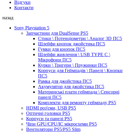
Відгуки
Контакти
назад
Sony Playstation 5
Запчастини для DualSense PS5
Стики \ Потенціометри \ Аналог 3D ПС5
Шлейфи кнопок джойстика ПС5
Гумки для кнопок ПС5
Шлейфи живлення \ USB TYPE C \
Мікрофони ПС5
Курки \ Тригери \ Пружинки ПС5
Корпуси для Геймпадів \ Панелі \ Кнопки
ПС5
Рамка для джойстика ПС5
Акумулятор для джойстика ПС5
Материнські плати геймпада \ Сенсорні
панелі ПС5
Комплекти для ремонту геймпаду PS5
HDMI роз'єми, USB PS5
Оптичні головки PS5
Корпуси та панелі PS5
Чіпи GPU/CPU/IC мікросхеми PS5
Вентилятори PS5/PS5 Slim