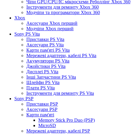
Чіпи GPU/CPU/IC мікросхеми Реболлінг Xbox 360
Інструменти для ремонту Xbox 360
Модчіпи та програматори Xbox 360
Xbox
Аксесуари Xbox перший
Модчіпи Xbox перший
Sony PS Vita
Приставки PS Vita
Аксесуари PS Vita
Карти пам'яті PS Vita
Мережеві адаптери, кабелі PS Vita
Акумулятори PS Vita
Джойстики PS Vita
Дисплеї PS Vita
Інші Запчастини PS Vita
Шлейфи PS Vita
Плати PS Vita
Інструменти для ремонту PS Vita
Sony PSP
Приставки PSP
Аксесуари PSP
Карти пам'яті
Memory Stick Pro Duo (PSP)
MicroSD
Мережеві адаптери, кабелі PSP