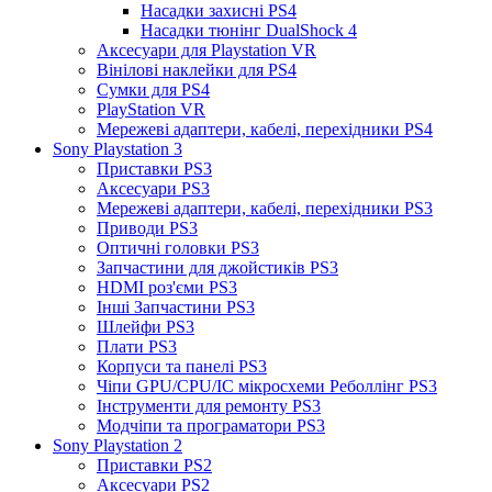
Насадки захисні PS4
Насадки тюнінг DualShock 4
Аксесуари для Playstation VR
Вінілові наклейки для PS4
Сумки для PS4
PlayStation VR
Мережеві адаптери, кабелі, перехідники PS4
Sony Playstation 3
Приставки PS3
Аксесуари PS3
Мережеві адаптери, кабелі, перехідники PS3
Приводи PS3
Оптичні головки PS3
Запчастини для джойстиків PS3
HDMI роз'єми PS3
Інші Запчастини PS3
Шлейфи PS3
Плати PS3
Корпуси та панелі PS3
Чіпи GPU/CPU/IC мікросхеми Реболлінг PS3
Інструменти для ремонту PS3
Модчіпи та програматори PS3
Sony Playstation 2
Приставки PS2
Аксесуари PS2