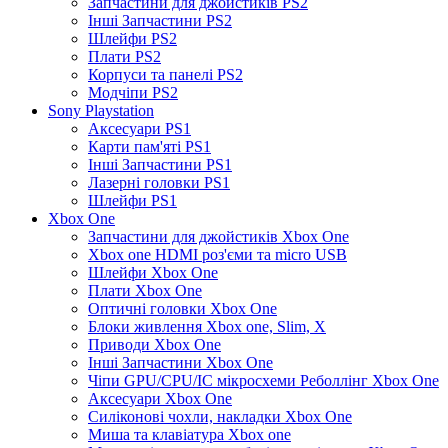
Запчастини для джойстиків PS2
Інші Запчастини PS2
Шлейфи PS2
Плати PS2
Корпуси та панелі PS2
Модчіпи PS2
Sony Playstation
Аксесуари PS1
Карти пам'яті PS1
Інші Запчастини PS1
Лазерні головки PS1
Шлейфи PS1
Xbox One
Запчастини для джойстиків Xbox One
Xbox one HDMI роз'єми та micro USB
Шлейфи Xbox One
Плати Xbox One
Оптичні головки Xbox One
Блоки живлення Xbox one, Slim, X
Приводи Xbox One
Інші Запчастини Xbox One
Чіпи GPU/CPU/IC мікросхеми Реболлінг Xbox One
Аксесуари Xbox One
Силіконові чохли, накладки Xbox One
Миша та клавіатура Xbox one