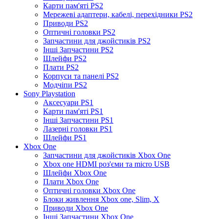
Карти пам'яті PS2
Мережеві адаптери, кабелі, перехідники PS2
Приводи PS2
Оптичні головки PS2
Запчастини для джойстиків PS2
Інші Запчастини PS2
Шлейфи PS2
Плати PS2
Корпуси та панелі PS2
Модчіпи PS2
Sony Playstation
Аксесуари PS1
Карти пам'яті PS1
Інші Запчастини PS1
Лазерні головки PS1
Шлейфи PS1
Xbox One
Запчастини для джойстиків Xbox One
Xbox one HDMI роз'єми та micro USB
Шлейфи Xbox One
Плати Xbox One
Оптичні головки Xbox One
Блоки живлення Xbox one, Slim, X
Приводи Xbox One
Інші Запчастини Xbox One