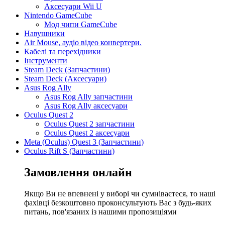
Аксесуари Wii U
Nintendo GameCube
Мод чипи GameCube
Навушники
Air Mouse, аудіо відео конвертери.
Кабелі та перехідники
Інструменти
Steam Deck (Запчастини)
Steam Deck (Аксесуари)
Asus Rog Ally
Asus Rog Ally запчастини
Asus Rog Ally аксесуари
Oculus Quest 2
Oculus Quest 2 запчастини
Oculus Quest 2 аксесуари
Meta (Oculus) Quest 3 (Запчастини)
Oculus Rift S (Запчастини)
Замовлення онлайн
Якщо Ви не впевнені у виборі чи сумніваєтеся, то наші
фахівці безкоштовно проконсультують Вас з будь-яких
питань, пов'язаних із нашими пропозиціями