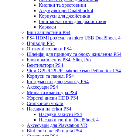
Кнопки та хрестовини
Акумулятори DualShock 4
Корпуси для джойстиків
Інші запчастини для джойстиків
Каркаси
Інші Запчастини PS4
PS4 HDMI роз'єми та micro USB DualShock 4
Приводи PS4
Оптичні головки PS4
Шлейфи для приводу та блоку живлення PS4
Блоки живлення PS4, Slim, Pro
Вентилятори PS4
Чіпи GPU/CPU/IC мікросхеми Реболлінг PS4
Корпуси та панелі PS4
Інструменти для ремонту PS4
Аксесуари PS4
Миша та клавіатура PS4
Жорсткі диски HDD PS4
Силіконові чохли
Насадки на стіки PS4
Насадки захисні PS4
Насадки тюнінг DualShock 4
Аксесуари для Playstation VR
Вінілові наклейки для PS4