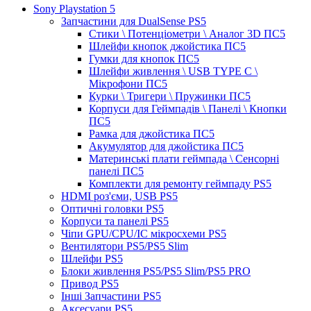
Sony Playstation 5
Запчастини для DualSense PS5
Стики \ Потенціометри \ Аналог 3D ПС5
Шлейфи кнопок джойстика ПС5
Гумки для кнопок ПС5
Шлейфи живлення \ USB TYPE C \
Мікрофони ПС5
Курки \ Тригери \ Пружинки ПС5
Корпуси для Геймпадів \ Панелі \ Кнопки
ПС5
Рамка для джойстика ПС5
Акумулятор для джойстика ПС5
Материнські плати геймпада \ Сенсорні
панелі ПС5
Комплекти для ремонту геймпаду PS5
HDMI роз'єми, USB PS5
Оптичні головки PS5
Корпуси та панелі PS5
Чіпи GPU/CPU/IC мікросхеми PS5
Вентилятори PS5/PS5 Slim
Шлейфи PS5
Блоки живлення PS5/PS5 Slim/PS5 PRO
Привод PS5
Інші Запчастини PS5
Аксесуари PS5