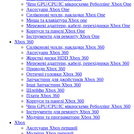
Чіпи GPU/CPU/IC мікросхеми Реболлінг Xbox One
Аксесуари Xbox One
Силіконові чохли, накладки Xbox One
Миша та клавіатура Xbox one
Мережеві адаптери, кабелі, перехідники Xbox One
Корпуси та панелі Xbox One
Інструменти для ремонту Xbox One
Xbox 360
Силіконові чохли, накладки Xbox 360
Аксесуари Xbox 360
Жорсткі диски HDD Xbox 360
Мережеві адаптери, кабелі, перехідники Xbox 360
Приводи Xbox 360
Оптичні головки Xbox 360
Запчастини для джойстиків Xbox 360
Інші Запчастини Xbox 360
Шлейфи Xbox 360
Плати Xbox 360
Корпуси та панелі Xbox 360
Чіпи GPU/CPU/IC мікросхеми Реболлінг Xbox 360
Інструменти для ремонту Xbox 360
Модчіпи та програматори Xbox 360
Xbox
Аксесуари Xbox перший
Модчіпи Xbox перший