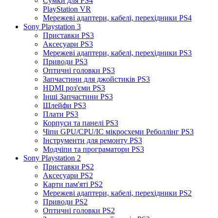
Сумки для PS4
PlayStation VR
Мережеві адаптери, кабелі, перехідники PS4
Sony Playstation 3
Приставки PS3
Аксесуари PS3
Мережеві адаптери, кабелі, перехідники PS3
Приводи PS3
Оптичні головки PS3
Запчастини для джойстиків PS3
HDMI роз'єми PS3
Інші Запчастини PS3
Шлейфи PS3
Плати PS3
Корпуси та панелі PS3
Чіпи GPU/CPU/IC мікросхеми Реболлінг PS3
Інструменти для ремонту PS3
Модчіпи та програматори PS3
Sony Playstation 2
Приставки PS2
Аксесуари PS2
Карти пам'яті PS2
Мережеві адаптери, кабелі, перехідники PS2
Приводи PS2
Оптичні головки PS2