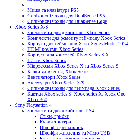
Миша та клавіатура PS5
Силіконові чохли для DualSense PS5
Силіконові чохли для DualSense Edge
Xbox Series X/S
Запчастини для джойстика Xbox Series
Комплекти для ремонту геймпаду Xbox Series
Корпуса для геймпадов Xbox Series Model 1914
HDMI роз'єми Xbox Series
Корпуси для консолей Xbox Series S/X
Плати Xbox Series
Мікросхеми Xbox Series X та Xbox Series S
Блоки живлення, Xbox Series
Вентилятори Xbox Series
Аксесуари Xbox Series X/S
Силіконові чохли для геймпада Xbox Series
Картки Xbox series S, Xbox series X, Xbox One,
Xbox 360
Sony Playstation 4
Запчастини для джойстика PS4
Стіки, грибки
Курки тригери
Шлейфи для кнопок
Шлейфи живлення та Micro USB
Контактні гумки для кнопок