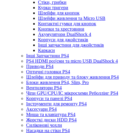
Стіки, грибки
Курки тригери
Шлейфи для кнопок
Шлейфи живлення та Micro USB
Контактні гумки для кнопок
Кнопки та хрестовини
Акумулятори DualShock 4
Корпуси для джойстиків
Інші запчастини для джойстиків
Каркаси
Інші Запчастини PS4
PS4 HDMI роз'єми та micro USB DualShock 4
Приводи PS4
Оптичні головки PS4
Шлейфи для приводу та блоку живлення PS4
Блоки живлення PS4, Slim, Pro
Вентилятори PS4
Чіпи GPU/CPU/IC мікросхеми Реболлінг PS4
Корпуси та панелі PS4
Інструменти для ремонту PS4
Аксесуари PS4
Миша та клавіатура PS4
Жорсткі диски HDD PS4
Силіконові чохли
Насадки на стіки PS4