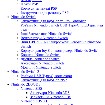
Плати PSP
Корпуси та панелі PSP
Інструменти для ремонту PSP
Nintendo Switch
Запчастини для Joy-Con та Pro Controller
Роз'єми Nintendo Switch USB Type-C, LCD дисплея
і т.д
Інші Запчастини Nintendo Switch
Вентилятори Nintendo Switch
Чіпи GPU/CPU/IC мікросхеми Реболлінг Nintendo
Switch
Корпуси для Joy-Con контролера Nintendo Switch
Корпуси Nintendo Switch
Дисплеї Nintendo Switch
Аксесуари Nintendo Switch
Модчіпи Nintendo Switch
Nintendo Switch 2
Роз'єми USB Type-C, конектори
Запчастини для Joy-Con NS2
Nintendo 2DS/3DS
Nintendo 3DS
Аксесуари Nintendo 3DS
Запчастини Nintendo 3DS
Nintendo 3DS XL