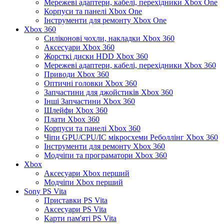
Мережеві адаптери, кабелі, перехідники Xbox One
Корпуси та панелі Xbox One
Інструменти для ремонту Xbox One
Xbox 360
Силіконові чохли, накладки Xbox 360
Аксесуари Xbox 360
Жорсткі диски HDD Xbox 360
Мережеві адаптери, кабелі, перехідники Xbox 360
Приводи Xbox 360
Оптичні головки Xbox 360
Запчастини для джойстиків Xbox 360
Інші Запчастини Xbox 360
Шлейфи Xbox 360
Плати Xbox 360
Корпуси та панелі Xbox 360
Чіпи GPU/CPU/IC мікросхеми Реболлінг Xbox 360
Інструменти для ремонту Xbox 360
Модчіпи та програматори Xbox 360
Xbox
Аксесуари Xbox перший
Модчіпи Xbox перший
Sony PS Vita
Приставки PS Vita
Аксесуари PS Vita
Карти пам'яті PS Vita