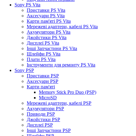
Sony PS Vita
Приставки PS Vita
Аксесуари PS Vita
Карти пам'яті PS Vita
Мережеві адаптери, кабелі PS Vita
Акумулятори PS Vita
Джойстики PS Vita
Дисплеї PS Vita
Інші Запчастини PS Vita
Шлейфи PS Vita
Плати PS Vita
Інструменти для ремонту PS Vita
Sony PSP
Приставки PSP
Аксесуари PSP
Карти пам'яті
Memory Stick Pro Duo (PSP)
MicroSD
Мережеві адаптери, кабелі PSP
Акумулятори PSP
Приводи PSP
Джойстики PSP
Дисплеї PSP
Інші Запчастини PSP
Шлейфи PSP