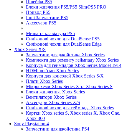
Шлейфи PS5
Блоки живлення PS5/PS5 Slim/PS5 PRO
Привод PS5
Інші Запчастини PS5
Аксесуари PS5
Миша та клавіатура PS5
Силіконові чохли для DualSense PS5
Силіконові чохли для DualSense Edge
Xbox Series X/S
Запчастини для джойстика Xbox Series
Комплекти для ремонту геймпаду Xbox Series
Корпуса для геймпадов Xbox Series Model 1914
HDMI роз'єми Xbox Series
Корпуси для консолей Xbox Series S/X
Плати Xbox Series
Мікросхеми Xbox Series X та Xbox Series S
Блоки живлення, Xbox Series
Вентилятори Xbox Series
Аксесуари Xbox Series X/S
Силіконові чохли для геймпада Xbox Series
Картки Xbox series S, Xbox series X, Xbox One,
Xbox 360
Sony Playstation 4
Запчастини для джойстика PS4