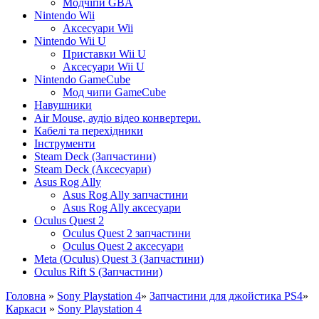
Модчіпи GBA
Nintendo Wii
Аксесуари Wii
Nintendo Wii U
Приставки Wii U
Аксесуари Wii U
Nintendo GameCube
Мод чипи GameCube
Навушники
Air Mouse, аудіо відео конвертери.
Кабелі та перехідники
Інструменти
Steam Deck (Запчастини)
Steam Deck (Аксесуари)
Asus Rog Ally
Asus Rog Ally запчастини
Asus Rog Ally аксесуари
Oculus Quest 2
Oculus Quest 2 запчастини
Oculus Quest 2 аксесуари
Meta (Oculus) Quest 3 (Запчастини)
Oculus Rift S (Запчастини)
Головна
»
Sony Playstation 4
»
Запчастини для джойстика PS4
»
Каркаси
»
Sony Playstation 4