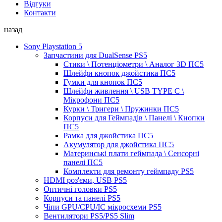
Відгуки
Контакти
назад
Sony Playstation 5
Запчастини для DualSense PS5
Стики \ Потенціометри \ Аналог 3D ПС5
Шлейфи кнопок джойстика ПС5
Гумки для кнопок ПС5
Шлейфи живлення \ USB TYPE C \
Мікрофони ПС5
Курки \ Тригери \ Пружинки ПС5
Корпуси для Геймпадів \ Панелі \ Кнопки
ПС5
Рамка для джойстика ПС5
Акумулятор для джойстика ПС5
Материнські плати геймпада \ Сенсорні
панелі ПС5
Комплекти для ремонту геймпаду PS5
HDMI роз'єми, USB PS5
Оптичні головки PS5
Корпуси та панелі PS5
Чіпи GPU/CPU/IC мікросхеми PS5
Вентилятори PS5/PS5 Slim