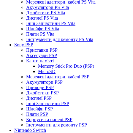
Мережеві адаптери, кабелі PS Vita
Акумулятори PS Vita
Джойстики PS Vita
Дисплеї PS Vita
Інші Запчастини PS Vita
Шлейфи PS Vita
Плати PS Vita
Інструменти для ремонту PS Vita
Sony PSP
Приставки PSP
Аксесуари PSP
Карти пам'яті
Memory Stick Pro Duo (PSP)
MicroSD
Мережеві адаптери, кабелі PSP
Акумулятори PSP
Приводи PSP
Джойстики PSP
Дисплеї PSP
Інші Запчастини PSP
Шлейфи PSP
Плати PSP
Корпуси та панелі PSP
Інструменти для ремонту PSP
Nintendo Switch