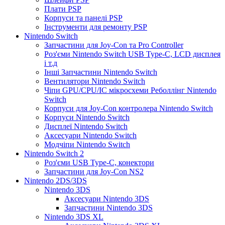
Плати PSP
Корпуси та панелі PSP
Інструменти для ремонту PSP
Nintendo Switch
Запчастини для Joy-Con та Pro Controller
Роз'єми Nintendo Switch USB Type-C, LCD дисплея
і т.д
Інші Запчастини Nintendo Switch
Вентилятори Nintendo Switch
Чіпи GPU/CPU/IC мікросхеми Реболлінг Nintendo
Switch
Корпуси для Joy-Con контролера Nintendo Switch
Корпуси Nintendo Switch
Дисплеї Nintendo Switch
Аксесуари Nintendo Switch
Модчіпи Nintendo Switch
Nintendo Switch 2
Роз'єми USB Type-C, конектори
Запчастини для Joy-Con NS2
Nintendo 2DS/3DS
Nintendo 3DS
Аксесуари Nintendo 3DS
Запчастини Nintendo 3DS
Nintendo 3DS XL