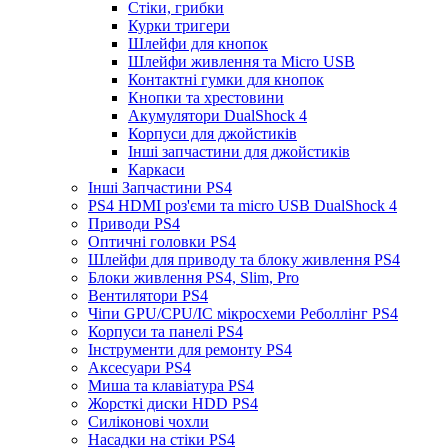
Стіки, грибки
Курки тригери
Шлейфи для кнопок
Шлейфи живлення та Micro USB
Контактні гумки для кнопок
Кнопки та хрестовини
Акумулятори DualShock 4
Корпуси для джойстиків
Інші запчастини для джойстиків
Каркаси
Інші Запчастини PS4
PS4 HDMI роз'єми та micro USB DualShock 4
Приводи PS4
Оптичні головки PS4
Шлейфи для приводу та блоку живлення PS4
Блоки живлення PS4, Slim, Pro
Вентилятори PS4
Чіпи GPU/CPU/IC мікросхеми Реболлінг PS4
Корпуси та панелі PS4
Інструменти для ремонту PS4
Аксесуари PS4
Миша та клавіатура PS4
Жорсткі диски HDD PS4
Силіконові чохли
Насадки на стіки PS4