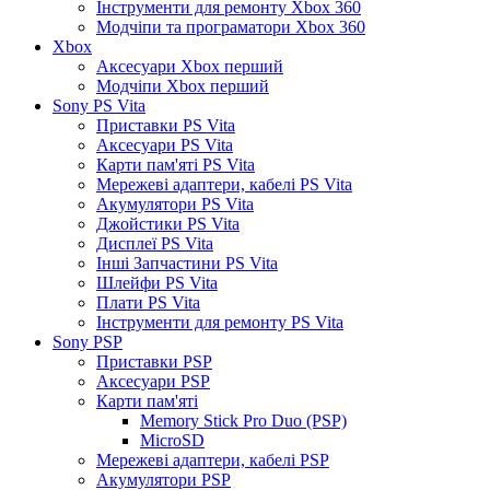
Інструменти для ремонту Xbox 360
Модчіпи та програматори Xbox 360
Xbox
Аксесуари Xbox перший
Модчіпи Xbox перший
Sony PS Vita
Приставки PS Vita
Аксесуари PS Vita
Карти пам'яті PS Vita
Мережеві адаптери, кабелі PS Vita
Акумулятори PS Vita
Джойстики PS Vita
Дисплеї PS Vita
Інші Запчастини PS Vita
Шлейфи PS Vita
Плати PS Vita
Інструменти для ремонту PS Vita
Sony PSP
Приставки PSP
Аксесуари PSP
Карти пам'яті
Memory Stick Pro Duo (PSP)
MicroSD
Мережеві адаптери, кабелі PSP
Акумулятори PSP