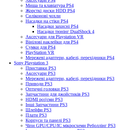
Аксесуари PS4
Миша та клавіатура PS4
Жорсткі диски HDD PS4
Силіконові чохли
Насадки на стіки PS4
Насадки захисні PS4
Насадки тюнінг DualShock 4
Аксесуари для Playstation VR
Вінілові наклейки для PS4
Сумки для PS4
PlayStation VR
Мережеві адаптери, кабелі, перехідники PS4
Sony Playstation 3
Приставки PS3
Аксесуари PS3
Мережеві адаптери, кабелі, перехідники PS3
Приводи PS3
Оптичні головки PS3
Запчастини для джойстиків PS3
HDMI роз'єми PS3
Інші Запчастини PS3
Шлейфи PS3
Плати PS3
Корпуси та панелі PS3
Чіпи GPU/CPU/IC мікросхеми Реболлінг PS3