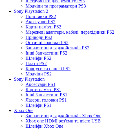
Інструменти для ремонту PS3
Модчіпи та програматори PS3
Sony Playstation 2
Приставки PS2
Аксесуари PS2
Карти пам'яті PS2
Мережеві адаптери, кабелі, перехідники PS2
Приводи PS2
Оптичні головки PS2
Запчастини для джойстиків PS2
Інші Запчастини PS2
Шлейфи PS2
Плати PS2
Корпуси та панелі PS2
Модчіпи PS2
Sony Playstation
Аксесуари PS1
Карти пам'яті PS1
Інші Запчастини PS1
Лазерні головки PS1
Шлейфи PS1
Xbox One
Запчастини для джойстиків Xbox One
Xbox one HDMI роз'єми та micro USB
Шлейфи Xbox One