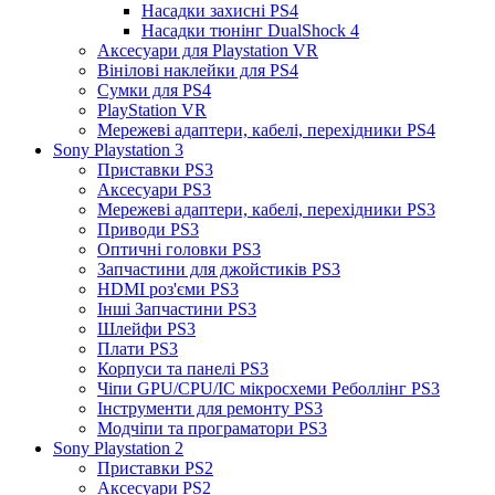
Насадки захисні PS4
Насадки тюнінг DualShock 4
Аксесуари для Playstation VR
Вінілові наклейки для PS4
Сумки для PS4
PlayStation VR
Мережеві адаптери, кабелі, перехідники PS4
Sony Playstation 3
Приставки PS3
Аксесуари PS3
Мережеві адаптери, кабелі, перехідники PS3
Приводи PS3
Оптичні головки PS3
Запчастини для джойстиків PS3
HDMI роз'єми PS3
Інші Запчастини PS3
Шлейфи PS3
Плати PS3
Корпуси та панелі PS3
Чіпи GPU/CPU/IC мікросхеми Реболлінг PS3
Інструменти для ремонту PS3
Модчіпи та програматори PS3
Sony Playstation 2
Приставки PS2
Аксесуари PS2