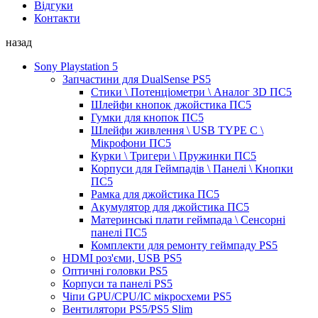
Відгуки
Контакти
назад
Sony Playstation 5
Запчастини для DualSense PS5
Стики \ Потенціометри \ Аналог 3D ПС5
Шлейфи кнопок джойстика ПС5
Гумки для кнопок ПС5
Шлейфи живлення \ USB TYPE C \
Мікрофони ПС5
Курки \ Тригери \ Пружинки ПС5
Корпуси для Геймпадів \ Панелі \ Кнопки
ПС5
Рамка для джойстика ПС5
Акумулятор для джойстика ПС5
Материнські плати геймпада \ Сенсорні
панелі ПС5
Комплекти для ремонту геймпаду PS5
HDMI роз'єми, USB PS5
Оптичні головки PS5
Корпуси та панелі PS5
Чіпи GPU/CPU/IC мікросхеми PS5
Вентилятори PS5/PS5 Slim