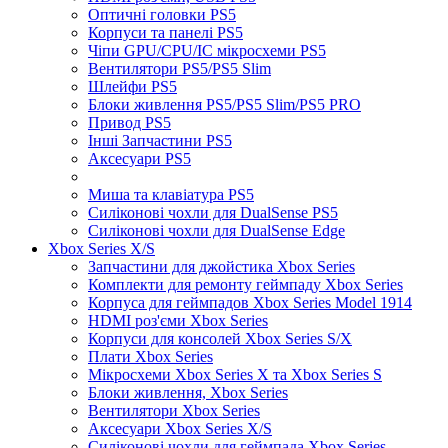
Оптичні головки PS5
Корпуси та панелі PS5
Чіпи GPU/CPU/IC мікросхеми PS5
Вентилятори PS5/PS5 Slim
Шлейфи PS5
Блоки живлення PS5/PS5 Slim/PS5 PRO
Привод PS5
Інші Запчастини PS5
Аксесуари PS5
Миша та клавіатура PS5
Силіконові чохли для DualSense PS5
Силіконові чохли для DualSense Edge
Xbox Series X/S
Запчастини для джойстика Xbox Series
Комплекти для ремонту геймпаду Xbox Series
Корпуса для геймпадов Xbox Series Model 1914
HDMI роз'єми Xbox Series
Корпуси для консолей Xbox Series S/X
Плати Xbox Series
Мікросхеми Xbox Series X та Xbox Series S
Блоки живлення, Xbox Series
Вентилятори Xbox Series
Аксесуари Xbox Series X/S
Силіконові чохли для геймпада Xbox Series