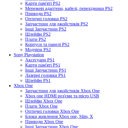
Карти пам'яті PS2
Мережеві адаптери, кабелі, перехідники PS2
Приводи PS2
Оптичні головки PS2
Запчастини для джойстиків PS2
Інші Запчастини PS2
Шлейфи PS2
Плати PS2
Корпуси та панелі PS2
Модчіпи PS2
Sony Playstation
Аксесуари PS1
Карти пам'яті PS1
Інші Запчастини PS1
Лазерні головки PS1
Шлейфи PS1
Xbox One
Запчастини для джойстиків Xbox One
Xbox one HDMI роз'єми та micro USB
Шлейфи Xbox One
Плати Xbox One
Оптичні головки Xbox One
Блоки живлення Xbox one, Slim, X
Приводи Xbox One
Інші Запчастини Xbox One