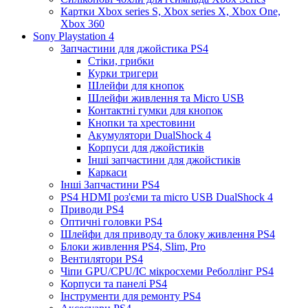
Картки Xbox series S, Xbox series X, Xbox One,
Xbox 360
Sony Playstation 4
Запчастини для джойстика PS4
Стіки, грибки
Курки тригери
Шлейфи для кнопок
Шлейфи живлення та Micro USB
Контактні гумки для кнопок
Кнопки та хрестовини
Акумулятори DualShock 4
Корпуси для джойстиків
Інші запчастини для джойстиків
Каркаси
Інші Запчастини PS4
PS4 HDMI роз'єми та micro USB DualShock 4
Приводи PS4
Оптичні головки PS4
Шлейфи для приводу та блоку живлення PS4
Блоки живлення PS4, Slim, Pro
Вентилятори PS4
Чіпи GPU/CPU/IC мікросхеми Реболлінг PS4
Корпуси та панелі PS4
Інструменти для ремонту PS4