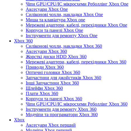
Чіпи GPU/CPU/IC мікросхеми Реболлінг Xbox One
Аксесуари Xbox One
Силіконові чохли, накладки Xbox One
Миша та клавіатура Xbox one
Мережеві адаптери, кабелі, перехідники Xbox One
Корпуси та панелі Xbox One
Інструменти для ремонту Xbox One
Xbox 360
Силіконові чохли, накладки Xbox 360
Аксесуари Xbox 360
Жорсткі диски HDD Xbox 360
Мережеві адаптери, кабелі, перехідники Xbox 360
Приводи Xbox 360
Оптичні головки Xbox 360
Запчастини для джойстиків Xbox 360
Інші Запчастини Xbox 360
Шлейфи Xbox 360
Плати Xbox 360
Корпуси та панелі Xbox 360
Чіпи GPU/CPU/IC мікросхеми Реболлінг Xbox 360
Інструменти для ремонту Xbox 360
Модчіпи та програматори Xbox 360
Xbox
Аксесуари Xbox перший
Модчіпи Xbox перший