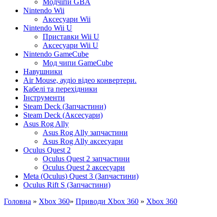
Модчіпи GBA
Nintendo Wii
Аксесуари Wii
Nintendo Wii U
Приставки Wii U
Аксесуари Wii U
Nintendo GameCube
Мод чипи GameCube
Навушники
Air Mouse, аудіо відео конвертери.
Кабелі та перехідники
Інструменти
Steam Deck (Запчастини)
Steam Deck (Аксесуари)
Asus Rog Ally
Asus Rog Ally запчастини
Asus Rog Ally аксесуари
Oculus Quest 2
Oculus Quest 2 запчастини
Oculus Quest 2 аксесуари
Meta (Oculus) Quest 3 (Запчастини)
Oculus Rift S (Запчастини)
Головна
»
Xbox 360
»
Приводи Xbox 360
»
Xbox 360