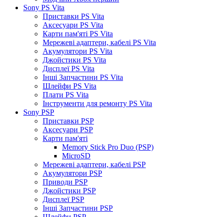
Sony PS Vita
Приставки PS Vita
Аксесуари PS Vita
Карти пам'яті PS Vita
Мережеві адаптери, кабелі PS Vita
Акумулятори PS Vita
Джойстики PS Vita
Дисплеї PS Vita
Інші Запчастини PS Vita
Шлейфи PS Vita
Плати PS Vita
Інструменти для ремонту PS Vita
Sony PSP
Приставки PSP
Аксесуари PSP
Карти пам'яті
Memory Stick Pro Duo (PSP)
MicroSD
Мережеві адаптери, кабелі PSP
Акумулятори PSP
Приводи PSP
Джойстики PSP
Дисплеї PSP
Інші Запчастини PSP
Шлейфи PSP