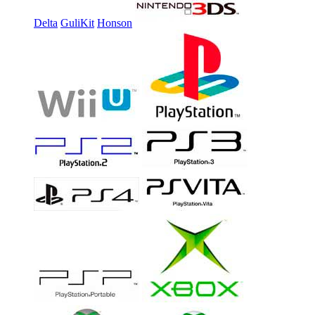
Delta
GuliKit
Honson