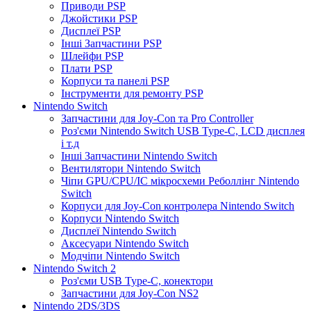
Приводи PSP
Джойстики PSP
Дисплеї PSP
Інші Запчастини PSP
Шлейфи PSP
Плати PSP
Корпуси та панелі PSP
Інструменти для ремонту PSP
Nintendo Switch
Запчастини для Joy-Con та Pro Controller
Роз'єми Nintendo Switch USB Type-C, LCD дисплея
і т.д
Інші Запчастини Nintendo Switch
Вентилятори Nintendo Switch
Чіпи GPU/CPU/IC мікросхеми Реболлінг Nintendo
Switch
Корпуси для Joy-Con контролера Nintendo Switch
Корпуси Nintendo Switch
Дисплеї Nintendo Switch
Аксесуари Nintendo Switch
Модчіпи Nintendo Switch
Nintendo Switch 2
Роз'єми USB Type-C, конектори
Запчастини для Joy-Con NS2
Nintendo 2DS/3DS