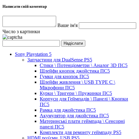
Написати свій коментар
Ваше ім'я
Число з картинки
Sony Playstation 5
Запчастини для DualSense PS5
Стики \ Потенціометри \ Аналог 3D ПС5
Шлейфи кнопок джойстика ПС5
Гумки для кнопок ПС5
Шлейфи живлення \ USB TYPE C \
Мікрофони ПС5
Курки \ Тригери \ Пружинки ПС5
Корпуси для Геймпадів \ Панелі \ Кнопки
ПС5
Рамка для джойстика ПС5
Акумулятор для джойстика ПС5
Материнські плати геймпада \ Сенсорні
панелі ПС5
Комплекти для ремонту геймпаду PS5
HDMI роз'єми, USB PS5