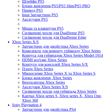
Шлейфи PS5
Блоки живлення PS5/PS5 Slim/PS5 PRO
Привод PS5
Інші Запчастини PS5
Аксесуари PS5
Миша та клавіатура PS5
Силіконові чохли для DualSense PS5
Силіконові чохли для DualSense Edge
Xbox Series X/S
Запчастини для джойстика Xbox Series
Комплекти для ремонту геймпаду Xbox Series
Корпуса для геймпадов Xbox Series Model 1914
HDMI роз'єми Xbox Series
Корпуси для консолей Xbox Series S/X
Плати Xbox Series
Мікросхеми Xbox Series X та Xbox Series S
Блоки живлення, Xbox Series
Вентилятори Xbox Series
Аксесуари Xbox Series X/S
Силіконові чохли для геймпада Xbox Series
Картки Xbox series S, Xbox series X, Xbox One,
Xbox 360
Sony Playstation 4
Запчастини для джойстика PS4