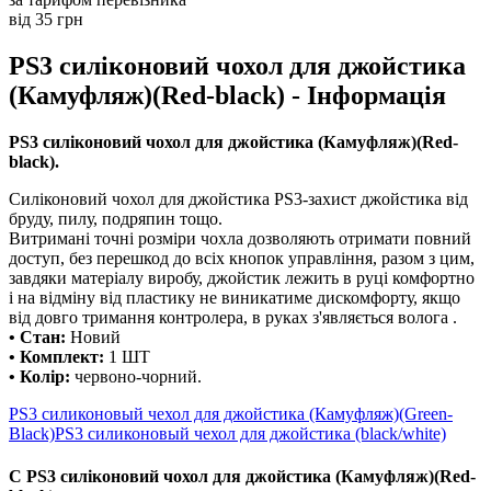
від 35 грн
PS3 силіконовий чохол для джойстика
(Камуфляж)(Red-black) - Інформація
PS3 силіконовий чохол для джойстика (Камуфляж)(Red-
black).
Силіконовий чохол для джойстика PS3-захист джойстика від
бруду, пилу, подряпин тощо.
Витримані точні розміри чохла дозволяють отримати повний
доступ, без перешкод до всіх кнопок управління, разом з цим,
завдяки матеріалу виробу, джойстик лежить в руці комфортно
і на відміну від пластику не виникатиме дискомфорту, якщо
від довго тримання контролера, в руках з'являється волога .
• Стан:
Новий
• Комплект:
1 ШТ
• Колір:
червоно-чорний.
PS3 силиконовый чехол для джойстика (Камуфляж)(Green-
Black)
PS3 силиконовый чехол для джойстика (black/white)
С PS3 силіконовий чохол для джойстика (Камуфляж)(Red-