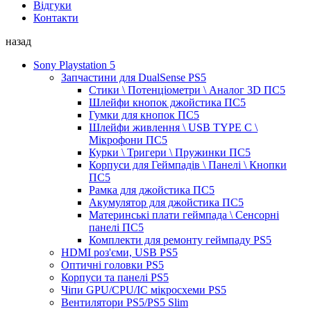
Відгуки
Контакти
назад
Sony Playstation 5
Запчастини для DualSense PS5
Стики \ Потенціометри \ Аналог 3D ПС5
Шлейфи кнопок джойстика ПС5
Гумки для кнопок ПС5
Шлейфи живлення \ USB TYPE C \
Мікрофони ПС5
Курки \ Тригери \ Пружинки ПС5
Корпуси для Геймпадів \ Панелі \ Кнопки
ПС5
Рамка для джойстика ПС5
Акумулятор для джойстика ПС5
Материнські плати геймпада \ Сенсорні
панелі ПС5
Комплекти для ремонту геймпаду PS5
HDMI роз'єми, USB PS5
Оптичні головки PS5
Корпуси та панелі PS5
Чіпи GPU/CPU/IC мікросхеми PS5
Вентилятори PS5/PS5 Slim