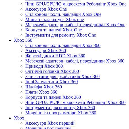
Чіпи GPU/CPU/IC мікросхеми Реболлінг Xbox One
Аксесуари Xbox One
Силіконові чохли, накладки Xbox One
Миша та клавіатура Xbox one
Мережеві адаптери, кабелі, перехідники Xbox One
Корпуси та панелі Xbox One
Інструменти для ремонту Xbox One
Xbox 360
Силіконові чохли, накладки Xbox 360
Аксесуари Xbox 360
Жорсткі диски HDD Xbox 360
Мережеві адаптери, кабелі, перехідники Xbox 360
Приводи Xbox 360
Оптичні головки Xbox 360
Запчастини для джойстиків Xbox 360
Інші Запчастини Xbox 360
Шлейфи Xbox 360
Плати Xbox 360
Корпуси та панелі Xbox 360
Чіпи GPU/CPU/IC мікросхеми Реболлінг Xbox 360
Інструменти для ремонту Xbox 360
Модчіпи та програматори Xbox 360
Xbox
Аксесуари Xbox перший
Модчіпи Xbox перший