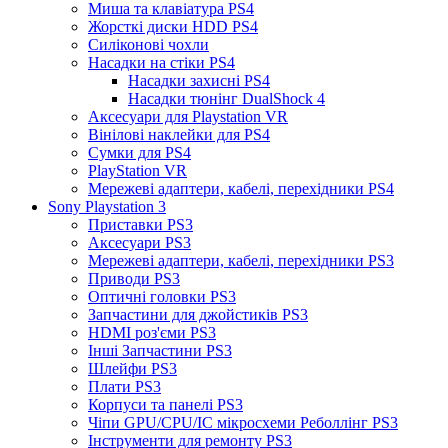
Миша та клавіатура PS4
Жорсткі диски HDD PS4
Силіконові чохли
Насадки на стіки PS4
Насадки захисні PS4
Насадки тюнінг DualShock 4
Аксесуари для Playstation VR
Вінілові наклейки для PS4
Сумки для PS4
PlayStation VR
Мережеві адаптери, кабелі, перехідники PS4
Sony Playstation 3
Приставки PS3
Аксесуари PS3
Мережеві адаптери, кабелі, перехідники PS3
Приводи PS3
Оптичні головки PS3
Запчастини для джойстиків PS3
HDMI роз'єми PS3
Інші Запчастини PS3
Шлейфи PS3
Плати PS3
Корпуси та панелі PS3
Чіпи GPU/CPU/IC мікросхеми Реболлінг PS3
Інструменти для ремонту PS3