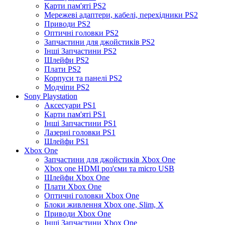
Карти пам'яті PS2
Мережеві адаптери, кабелі, перехідники PS2
Приводи PS2
Оптичні головки PS2
Запчастини для джойстиків PS2
Інші Запчастини PS2
Шлейфи PS2
Плати PS2
Корпуси та панелі PS2
Модчіпи PS2
Sony Playstation
Аксесуари PS1
Карти пам'яті PS1
Інші Запчастини PS1
Лазерні головки PS1
Шлейфи PS1
Xbox One
Запчастини для джойстиків Xbox One
Xbox one HDMI роз'єми та micro USB
Шлейфи Xbox One
Плати Xbox One
Оптичні головки Xbox One
Блоки живлення Xbox one, Slim, X
Приводи Xbox One
Інші Запчастини Xbox One