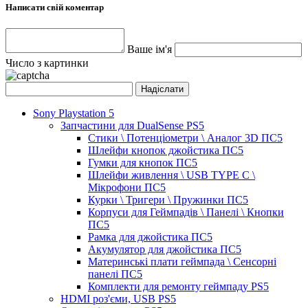
Написати свій коментар
Ваше ім'я
Число з картинки
Sony Playstation 5
Запчастини для DualSense PS5
Стики \ Потенціометри \ Аналог 3D ПС5
Шлейфи кнопок джойстика ПС5
Гумки для кнопок ПС5
Шлейфи живлення \ USB TYPE C \
Мікрофони ПС5
Курки \ Тригери \ Пружинки ПС5
Корпуси для Геймпадів \ Панелі \ Кнопки
ПС5
Рамка для джойстика ПС5
Акумулятор для джойстика ПС5
Материнські плати геймпада \ Сенсорні
панелі ПС5
Комплекти для ремонту геймпаду PS5
HDMI роз'єми, USB PS5