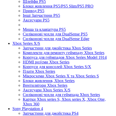
Шлейфи PS5
Блоки живлення PS5/PS5 Slim/PS5 PRO
Привод PS5
Інші Запчастини PS5
Аксесуари PS5
Миша та клавіатура PS5
Силіконові чохли для DualSense PS5
Силіконові чохли для DualSense Edge
Xbox Series X/S
Запчастини для джойстика Xbox Series
Комплекти для ремонту геймпаду Xbox Series
Корпуса для геймпадов Xbox Series Model 1914
HDMI роз'єми Xbox Series
Корпуси для консолей Xbox Series S/X
Плати Xbox Series
Мікросхеми Xbox Series X та Xbox Series S
Блоки живлення, Xbox Series
Вентилятори Xbox Series
Аксесуари Xbox Series X/S
Силіконові чохли для геймпада Xbox Series
Картки Xbox series S, Xbox series X, Xbox One,
Xbox 360
Sony Playstation 4
Запчастини для джойстика PS4