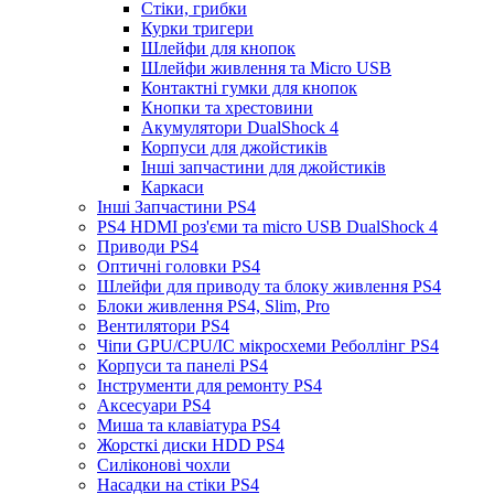
Стіки, грибки
Курки тригери
Шлейфи для кнопок
Шлейфи живлення та Micro USB
Контактні гумки для кнопок
Кнопки та хрестовини
Акумулятори DualShock 4
Корпуси для джойстиків
Інші запчастини для джойстиків
Каркаси
Інші Запчастини PS4
PS4 HDMI роз'єми та micro USB DualShock 4
Приводи PS4
Оптичні головки PS4
Шлейфи для приводу та блоку живлення PS4
Блоки живлення PS4, Slim, Pro
Вентилятори PS4
Чіпи GPU/CPU/IC мікросхеми Реболлінг PS4
Корпуси та панелі PS4
Інструменти для ремонту PS4
Аксесуари PS4
Миша та клавіатура PS4
Жорсткі диски HDD PS4
Силіконові чохли
Насадки на стіки PS4