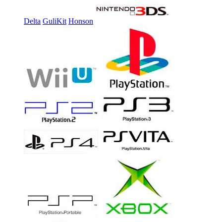
Delta
GuliKit
Honson