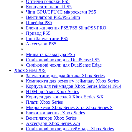
Оптичні головки PS5
Корпуси та панелі PS5
Чіпи GPU/CPU/IC мікросхеми PS5
Вентилятори PS5/PS5 Slim
Шлейфи PS5
Блоки живлення PS5/PS5 Slim/PS5 PRO
Привод PS5
Інші Запчастини PS5
Аксесуари PS5
Миша та клавіатура PS5
Силіконові чохли для DualSense PS5
Силіконові чохли для DualSense Edge
Xbox Series X/S
Запчастини для джойстика Xbox Series
Комплекти для ремонту геймпаду Xbox Series
Корпуса для геймпадов Xbox Series Model 1914
HDMI роз'єми Xbox Series
Корпуси для консолей Xbox Series S/X
Плати Xbox Series
Мікросхеми Xbox Series X та Xbox Series S
Блоки живлення, Xbox Series
Вентилятори Xbox Series
Аксесуари Xbox Series X/S
Силіконові чохли для геймпада Xbox Series