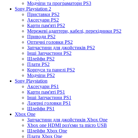
Модчіпи та програматори PS3
Sony Playstation 2
Приставки PS2
Аксесуари PS2
Карти пам'яті PS2
Мережеві адаптери, кабелі, перехідники PS2
Приводи PS2
Оптичні головки PS2
Запчастини для джойстиків PS2
Інші Запчастини PS2
Шлейфи PS2
Плати PS2
Корпуси та панелі PS2
Модчіпи PS2
Sony Playstation
Аксесуари PS1
Карти пам'яті PS1
Інші Запчастини PS1
Лазерні головки PS1
Шлейфи PS1
Xbox One
Запчастини для джойстиків Xbox One
Xbox one HDMI роз'єми та micro USB
Шлейфи Xbox One
Плати Xbox One