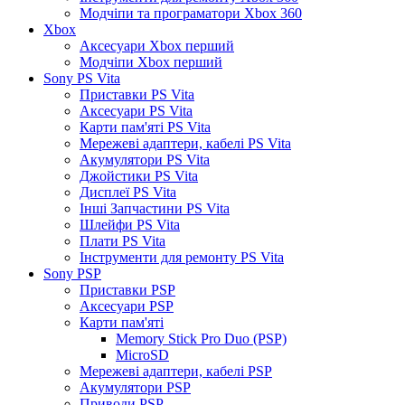
Модчіпи та програматори Xbox 360
Xbox
Аксесуари Xbox перший
Модчіпи Xbox перший
Sony PS Vita
Приставки PS Vita
Аксесуари PS Vita
Карти пам'яті PS Vita
Мережеві адаптери, кабелі PS Vita
Акумулятори PS Vita
Джойстики PS Vita
Дисплеї PS Vita
Інші Запчастини PS Vita
Шлейфи PS Vita
Плати PS Vita
Інструменти для ремонту PS Vita
Sony PSP
Приставки PSP
Аксесуари PSP
Карти пам'яті
Memory Stick Pro Duo (PSP)
MicroSD
Мережеві адаптери, кабелі PSP
Акумулятори PSP
Приводи PSP