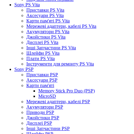
Sony PS Vita
Приставки PS Vita
Аксесуари PS Vita
Карти пам'яті PS Vita
Мережеві адаптери, кабелі PS Vita
Акумулятори PS Vita
Джойстики PS Vita
Дисплеї PS Vita
Інші Запчастини PS Vita
Шлейфи PS Vita
Плати PS Vita
Інструменти для ремонту PS Vita
Sony PSP
Приставки PSP
Аксесуари PSP
Карти пам'яті
Memory Stick Pro Duo (PSP)
MicroSD
Мережеві адаптери, кабелі PSP
Акумулятори PSP
Приводи PSP
Джойстики PSP
Дисплеї PSP
Інші Запчастини PSP
Шлейфи PSP