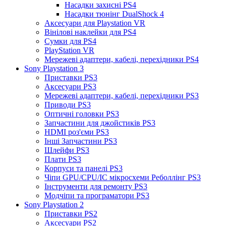
Насадки захисні PS4
Насадки тюнінг DualShock 4
Аксесуари для Playstation VR
Вінілові наклейки для PS4
Сумки для PS4
PlayStation VR
Мережеві адаптери, кабелі, перехідники PS4
Sony Playstation 3
Приставки PS3
Аксесуари PS3
Мережеві адаптери, кабелі, перехідники PS3
Приводи PS3
Оптичні головки PS3
Запчастини для джойстиків PS3
HDMI роз'єми PS3
Інші Запчастини PS3
Шлейфи PS3
Плати PS3
Корпуси та панелі PS3
Чіпи GPU/CPU/IC мікросхеми Реболлінг PS3
Інструменти для ремонту PS3
Модчіпи та програматори PS3
Sony Playstation 2
Приставки PS2
Аксесуари PS2