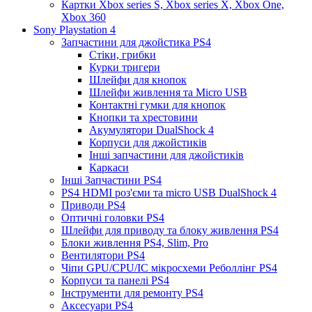
Картки Xbox series S, Xbox series X, Xbox One,
Xbox 360
Sony Playstation 4
Запчастини для джойстика PS4
Стіки, грибки
Курки тригери
Шлейфи для кнопок
Шлейфи живлення та Micro USB
Контактні гумки для кнопок
Кнопки та хрестовини
Акумулятори DualShock 4
Корпуси для джойстиків
Інші запчастини для джойстиків
Каркаси
Інші Запчастини PS4
PS4 HDMI роз'єми та micro USB DualShock 4
Приводи PS4
Оптичні головки PS4
Шлейфи для приводу та блоку живлення PS4
Блоки живлення PS4, Slim, Pro
Вентилятори PS4
Чіпи GPU/CPU/IC мікросхеми Реболлінг PS4
Корпуси та панелі PS4
Інструменти для ремонту PS4
Аксесуари PS4