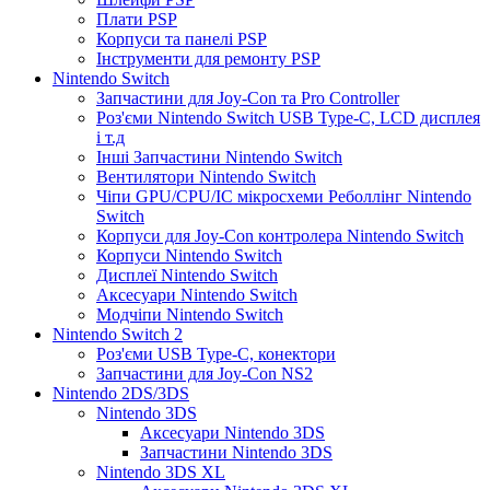
Плати PSP
Корпуси та панелі PSP
Інструменти для ремонту PSP
Nintendo Switch
Запчастини для Joy-Con та Pro Controller
Роз'єми Nintendo Switch USB Type-C, LCD дисплея
і т.д
Інші Запчастини Nintendo Switch
Вентилятори Nintendo Switch
Чіпи GPU/CPU/IC мікросхеми Реболлінг Nintendo
Switch
Корпуси для Joy-Con контролера Nintendo Switch
Корпуси Nintendo Switch
Дисплеї Nintendo Switch
Аксесуари Nintendo Switch
Модчіпи Nintendo Switch
Nintendo Switch 2
Роз'єми USB Type-C, конектори
Запчастини для Joy-Con NS2
Nintendo 2DS/3DS
Nintendo 3DS
Аксесуари Nintendo 3DS
Запчастини Nintendo 3DS
Nintendo 3DS XL