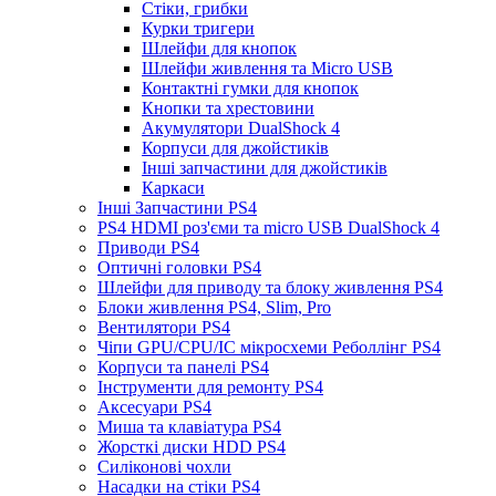
Стіки, грибки
Курки тригери
Шлейфи для кнопок
Шлейфи живлення та Micro USB
Контактні гумки для кнопок
Кнопки та хрестовини
Акумулятори DualShock 4
Корпуси для джойстиків
Інші запчастини для джойстиків
Каркаси
Інші Запчастини PS4
PS4 HDMI роз'єми та micro USB DualShock 4
Приводи PS4
Оптичні головки PS4
Шлейфи для приводу та блоку живлення PS4
Блоки живлення PS4, Slim, Pro
Вентилятори PS4
Чіпи GPU/CPU/IC мікросхеми Реболлінг PS4
Корпуси та панелі PS4
Інструменти для ремонту PS4
Аксесуари PS4
Миша та клавіатура PS4
Жорсткі диски HDD PS4
Силіконові чохли
Насадки на стіки PS4