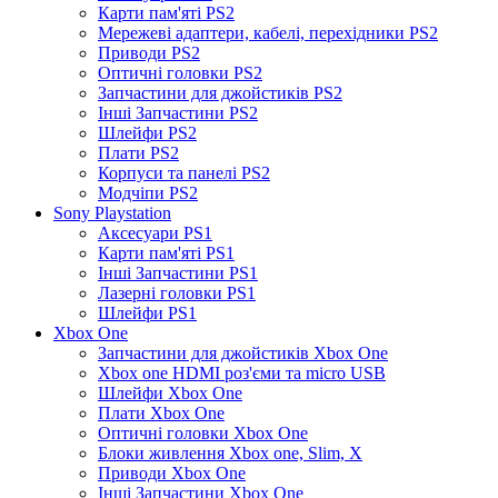
Карти пам'яті PS2
Мережеві адаптери, кабелі, перехідники PS2
Приводи PS2
Оптичні головки PS2
Запчастини для джойстиків PS2
Інші Запчастини PS2
Шлейфи PS2
Плати PS2
Корпуси та панелі PS2
Модчіпи PS2
Sony Playstation
Аксесуари PS1
Карти пам'яті PS1
Інші Запчастини PS1
Лазерні головки PS1
Шлейфи PS1
Xbox One
Запчастини для джойстиків Xbox One
Xbox one HDMI роз'єми та micro USB
Шлейфи Xbox One
Плати Xbox One
Оптичні головки Xbox One
Блоки живлення Xbox one, Slim, X
Приводи Xbox One
Інші Запчастини Xbox One