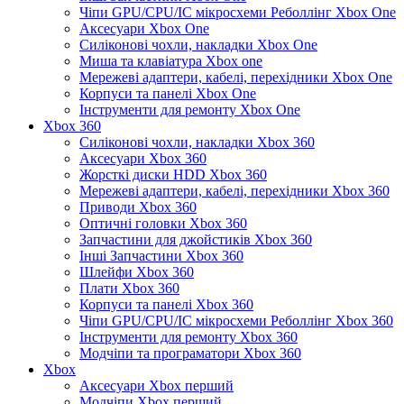
Чіпи GPU/CPU/IC мікросхеми Реболлінг Xbox One
Аксесуари Xbox One
Силіконові чохли, накладки Xbox One
Миша та клавіатура Xbox one
Мережеві адаптери, кабелі, перехідники Xbox One
Корпуси та панелі Xbox One
Інструменти для ремонту Xbox One
Xbox 360
Силіконові чохли, накладки Xbox 360
Аксесуари Xbox 360
Жорсткі диски HDD Xbox 360
Мережеві адаптери, кабелі, перехідники Xbox 360
Приводи Xbox 360
Оптичні головки Xbox 360
Запчастини для джойстиків Xbox 360
Інші Запчастини Xbox 360
Шлейфи Xbox 360
Плати Xbox 360
Корпуси та панелі Xbox 360
Чіпи GPU/CPU/IC мікросхеми Реболлінг Xbox 360
Інструменти для ремонту Xbox 360
Модчіпи та програматори Xbox 360
Xbox
Аксесуари Xbox перший
Модчіпи Xbox перший