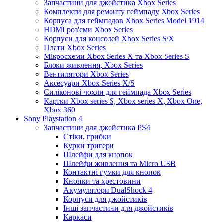
Запчастини для джойстика Xbox Series
Комплекти для ремонту геймпаду Xbox Series
Корпуса для геймпадов Xbox Series Model 1914
HDMI роз'єми Xbox Series
Корпуси для консолей Xbox Series S/X
Плати Xbox Series
Мікросхеми Xbox Series X та Xbox Series S
Блоки живлення, Xbox Series
Вентилятори Xbox Series
Аксесуари Xbox Series X/S
Силіконові чохли для геймпада Xbox Series
Картки Xbox series S, Xbox series X, Xbox One,
Xbox 360
Sony Playstation 4
Запчастини для джойстика PS4
Стіки, грибки
Курки тригери
Шлейфи для кнопок
Шлейфи живлення та Micro USB
Контактні гумки для кнопок
Кнопки та хрестовини
Акумулятори DualShock 4
Корпуси для джойстиків
Інші запчастини для джойстиків
Каркаси