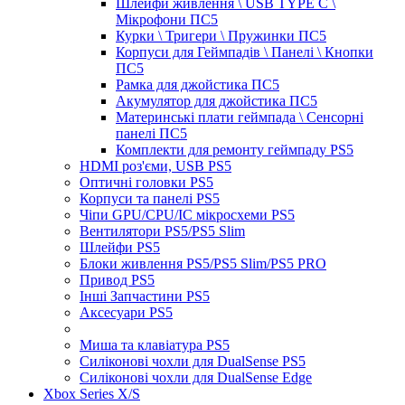
Шлейфи живлення \ USB TYPE C \
Мікрофони ПС5
Курки \ Тригери \ Пружинки ПС5
Корпуси для Геймпадів \ Панелі \ Кнопки
ПС5
Рамка для джойстика ПС5
Акумулятор для джойстика ПС5
Материнські плати геймпада \ Сенсорні
панелі ПС5
Комплекти для ремонту геймпаду PS5
HDMI роз'єми, USB PS5
Оптичні головки PS5
Корпуси та панелі PS5
Чіпи GPU/CPU/IC мікросхеми PS5
Вентилятори PS5/PS5 Slim
Шлейфи PS5
Блоки живлення PS5/PS5 Slim/PS5 PRO
Привод PS5
Інші Запчастини PS5
Аксесуари PS5
Миша та клавіатура PS5
Силіконові чохли для DualSense PS5
Силіконові чохли для DualSense Edge
Xbox Series X/S