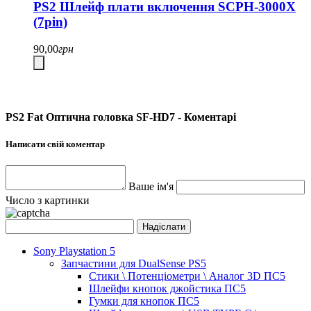
PS2 Шлейф плати включення SCPH-3000X
(7pin)
90,00
грн
PS2 Fat Оптична головка SF-HD7 - Коментарі
Написати свій коментар
Ваше ім'я
Число з картинки
Sony Playstation 5
Запчастини для DualSense PS5
Стики \ Потенціометри \ Аналог 3D ПС5
Шлейфи кнопок джойстика ПС5
Гумки для кнопок ПС5