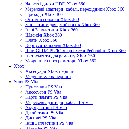
Жорсткі диски HDD Xbox 360
Мережеві адаптери, кабелі, перехідники Xbox 360
Приводи Xbox 360
Оптичні головки Xbox 360
Запчастини для джойстиків Xbox 360
Інші Запчастини Xbox 360
Шлейфи Xbox 360
Плати Xbox 360
Корпуси та панелі Xbox 360
Чіпи GPU/CPU/IC мікросхеми Реболлінг Xbox 360
Інструменти для ремонту Xbox 360
Модчіпи та програматори Xbox 360
Xbox
Аксесуари Xbox перший
Модчіпи Xbox перший
Sony PS Vita
Приставки PS Vita
Аксесуари PS Vita
Карти пам'яті PS Vita
Мережеві адаптери, кабелі PS Vita
Акумулятори PS Vita
Джойстики PS Vita
Дисплеї PS Vita
Інші Запчастини PS Vita
Шлейфи PS Vita