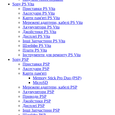
Sony PS Vita
Приставки PS Vita
Аксесуари PS Vita
Карти пам'яті PS Vita
Мережеві адаптери, кабелі PS Vita
Акумулятори PS Vita
Джойстики PS Vita
Дисплеї PS Vita
Інші Запчастини PS Vita
Шлейфи PS Vita
Плати PS Vita
Інструменти для ремонту PS Vita
Sony PSP
Приставки PSP
Аксесуари PSP
Карти пам'яті
Memory Stick Pro Duo (PSP)
MicroSD
Мережеві адаптери, кабелі PSP
Акумулятори PSP
Приводи PSP
Джойстики PSP
Дисплеї PSP
Інші Запчастини PSP
Шлейфи PSP