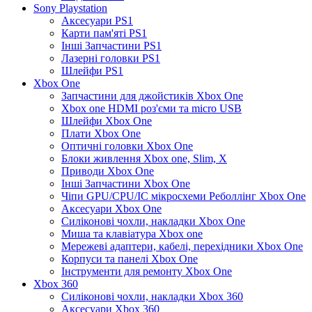
Sony Playstation
Аксесуари PS1
Карти пам'яті PS1
Інші Запчастини PS1
Лазерні головки PS1
Шлейфи PS1
Xbox One
Запчастини для джойстиків Xbox One
Xbox one HDMI роз'єми та micro USB
Шлейфи Xbox One
Плати Xbox One
Оптичні головки Xbox One
Блоки живлення Xbox one, Slim, X
Приводи Xbox One
Інші Запчастини Xbox One
Чіпи GPU/CPU/IC мікросхеми Реболлінг Xbox One
Аксесуари Xbox One
Силіконові чохли, накладки Xbox One
Миша та клавіатура Xbox one
Мережеві адаптери, кабелі, перехідники Xbox One
Корпуси та панелі Xbox One
Інструменти для ремонту Xbox One
Xbox 360
Силіконові чохли, накладки Xbox 360
Аксесуари Xbox 360