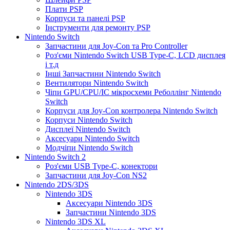
Плати PSP
Корпуси та панелі PSP
Інструменти для ремонту PSP
Nintendo Switch
Запчастини для Joy-Con та Pro Controller
Роз'єми Nintendo Switch USB Type-C, LCD дисплея
і т.д
Інші Запчастини Nintendo Switch
Вентилятори Nintendo Switch
Чіпи GPU/CPU/IC мікросхеми Реболлінг Nintendo
Switch
Корпуси для Joy-Con контролера Nintendo Switch
Корпуси Nintendo Switch
Дисплеї Nintendo Switch
Аксесуари Nintendo Switch
Модчіпи Nintendo Switch
Nintendo Switch 2
Роз'єми USB Type-C, конектори
Запчастини для Joy-Con NS2
Nintendo 2DS/3DS
Nintendo 3DS
Аксесуари Nintendo 3DS
Запчастини Nintendo 3DS
Nintendo 3DS XL