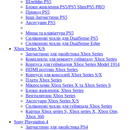
Шлейфи PS5
Блоки живлення PS5/PS5 Slim/PS5 PRO
Привод PS5
Інші Запчастини PS5
Аксесуари PS5
Миша та клавіатура PS5
Силіконові чохли для DualSense PS5
Силіконові чохли для DualSense Edge
Xbox Series X/S
Запчастини для джойстика Xbox Series
Комплекти для ремонту геймпаду Xbox Series
Корпуса для геймпадов Xbox Series Model 1914
HDMI роз'єми Xbox Series
Корпуси для консолей Xbox Series S/X
Плати Xbox Series
Мікросхеми Xbox Series X та Xbox Series S
Блоки живлення, Xbox Series
Вентилятори Xbox Series
Аксесуари Xbox Series X/S
Силіконові чохли для геймпада Xbox Series
Картки Xbox series S, Xbox series X, Xbox One,
Xbox 360
Sony Playstation 4
Запчастини для джойстика PS4