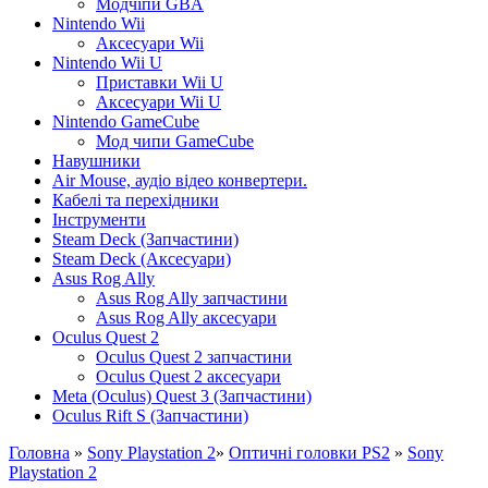
Модчіпи GBA
Nintendo Wii
Аксесуари Wii
Nintendo Wii U
Приставки Wii U
Аксесуари Wii U
Nintendo GameCube
Мод чипи GameCube
Навушники
Air Mouse, аудіо відео конвертери.
Кабелі та перехідники
Інструменти
Steam Deck (Запчастини)
Steam Deck (Аксесуари)
Asus Rog Ally
Asus Rog Ally запчастини
Asus Rog Ally аксесуари
Oculus Quest 2
Oculus Quest 2 запчастини
Oculus Quest 2 аксесуари
Meta (Oculus) Quest 3 (Запчастини)
Oculus Rift S (Запчастини)
Головна
»
Sony Playstation 2
»
Оптичні головки PS2
»
Sony
Playstation 2