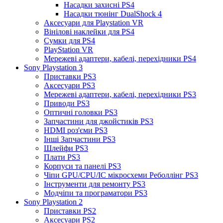
Насадки захисні PS4
Насадки тюнінг DualShock 4
Аксесуари для Playstation VR
Вінілові наклейки для PS4
Сумки для PS4
PlayStation VR
Мережеві адаптери, кабелі, перехідники PS4
Sony Playstation 3
Приставки PS3
Аксесуари PS3
Мережеві адаптери, кабелі, перехідники PS3
Приводи PS3
Оптичні головки PS3
Запчастини для джойстиків PS3
HDMI роз'єми PS3
Інші Запчастини PS3
Шлейфи PS3
Плати PS3
Корпуси та панелі PS3
Чіпи GPU/CPU/IC мікросхеми Реболлінг PS3
Інструменти для ремонту PS3
Модчіпи та програматори PS3
Sony Playstation 2
Приставки PS2
Аксесуари PS2