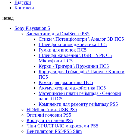
Відгуки
Контакти
назад
Sony Playstation 5
Запчастини для DualSense PS5
Стики \ Потенціометри \ Аналог 3D ПС5
Шлейфи кнопок джойстика ПС5
Гумки для кнопок ПС5
Шлейфи живлення \ USB TYPE C \
Мікрофони ПС5
Курки \ Тригери \ Пружинки ПС5
Корпуси для Геймпадів \ Панелі \ Кнопки
ПС5
Рамка для джойстика ПС5
Акумулятор для джойстика ПС5
Материнські плати геймпада \ Сенсорні
панелі ПС5
Комплекти для ремонту геймпаду PS5
HDMI роз'єми, USB PS5
Оптичні головки PS5
Корпуси та панелі PS5
Чіпи GPU/CPU/IC мікросхеми PS5
Вентилятори PS5/PS5 Slim