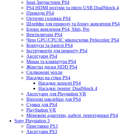
Інші Запчастини PS4
PS4 HDMI роз'єми та micro USB DualShock 4
Приводи PS4
Оптичні головки PS4
Шлейфи для приводу та блоку живлення PS4
Блоки живлення PS4, Slim, Pro
Вентилятори PS4
Чіпи GPU/CPU/IC мікросхеми Реболлінг PS4
Корпуси та панелі PS4
Інструменти для ремонту PS4
Аксесуари PS4
Миша та клавіатура PS4
Жорсткі диски HDD PS4
Силіконові чохли
Насадки на стіки PS4
Насадки захисні PS4
Насадки тюнінг DualShock 4
Аксесуари для Playstation VR
Вінілові наклейки для PS4
Сумки для PS4
PlayStation VR
Мережеві адаптери, кабелі, перехідники PS4
Sony Playstation 3
Приставки PS3
Аксесуари PS3