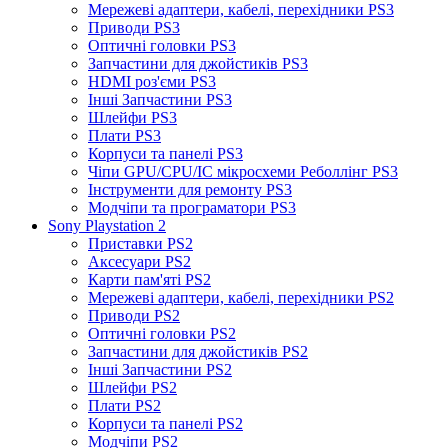
Мережеві адаптери, кабелі, перехідники PS3
Приводи PS3
Оптичні головки PS3
Запчастини для джойстиків PS3
HDMI роз'єми PS3
Інші Запчастини PS3
Шлейфи PS3
Плати PS3
Корпуси та панелі PS3
Чіпи GPU/CPU/IC мікросхеми Реболлінг PS3
Інструменти для ремонту PS3
Модчіпи та програматори PS3
Sony Playstation 2
Приставки PS2
Аксесуари PS2
Карти пам'яті PS2
Мережеві адаптери, кабелі, перехідники PS2
Приводи PS2
Оптичні головки PS2
Запчастини для джойстиків PS2
Інші Запчастини PS2
Шлейфи PS2
Плати PS2
Корпуси та панелі PS2
Модчіпи PS2