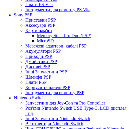
Плати PS Vita
Інструменти для ремонту PS Vita
Sony PSP
Приставки PSP
Аксесуари PSP
Карти пам'яті
Memory Stick Pro Duo (PSP)
MicroSD
Мережеві адаптери, кабелі PSP
Акумулятори PSP
Приводи PSP
Джойстики PSP
Дисплеї PSP
Інші Запчастини PSP
Шлейфи PSP
Плати PSP
Корпуси та панелі PSP
Інструменти для ремонту PSP
Nintendo Switch
Запчастини для Joy-Con та Pro Controller
Роз'єми Nintendo Switch USB Type-C, LCD дисплея
і т.д
Інші Запчастини Nintendo Switch
Вентилятори Nintendo Switch
Чіпи GPU/CPU/IC мікросхеми Реболлінг Nintendo