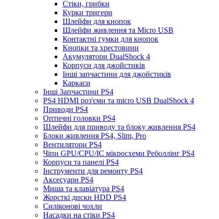
Стіки, грибки
Курки тригери
Шлейфи для кнопок
Шлейфи живлення та Micro USB
Контактні гумки для кнопок
Кнопки та хрестовини
Акумулятори DualShock 4
Корпуси для джойстиків
Інші запчастини для джойстиків
Каркаси
Інші Запчастини PS4
PS4 HDMI роз'єми та micro USB DualShock 4
Приводи PS4
Оптичні головки PS4
Шлейфи для приводу та блоку живлення PS4
Блоки живлення PS4, Slim, Pro
Вентилятори PS4
Чіпи GPU/CPU/IC мікросхеми Реболлінг PS4
Корпуси та панелі PS4
Інструменти для ремонту PS4
Аксесуари PS4
Миша та клавіатура PS4
Жорсткі диски HDD PS4
Силіконові чохли
Насадки на стіки PS4