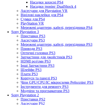
Насадки захисні PS4
Насадки тюнінг DualShock 4
Аксесуари для Playstation VR
Вінілові наклейки для PS4
Сумки для PS4
PlayStation VR
Мережеві адаптери, кабелі, перехідники PS4
Sony Playstation 3
Приставки PS3
Аксесуари PS3
Мережеві адаптери, кабелі, перехідники PS3
Приводи PS3
Оптичні головки PS3
Запчастини для джойстиків PS3
HDMI роз'єми PS3
Інші Запчастини PS3
Шлейфи PS3
Плати PS3
Корпуси та панелі PS3
Чіпи GPU/CPU/IC мікросхеми Реболлінг PS3
Інструменти для ремонту PS3
Модчіпи та програматори PS3
Sony Playstation 2
Приставки PS2
Аксесуари PS2