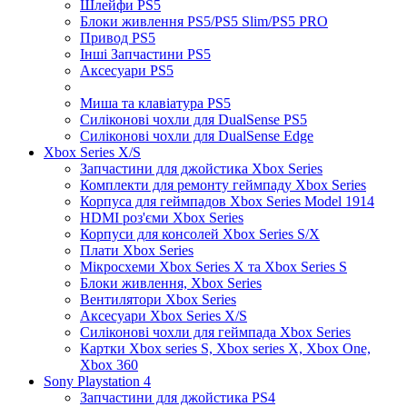
Шлейфи PS5
Блоки живлення PS5/PS5 Slim/PS5 PRO
Привод PS5
Інші Запчастини PS5
Аксесуари PS5
Миша та клавіатура PS5
Силіконові чохли для DualSense PS5
Силіконові чохли для DualSense Edge
Xbox Series X/S
Запчастини для джойстика Xbox Series
Комплекти для ремонту геймпаду Xbox Series
Корпуса для геймпадов Xbox Series Model 1914
HDMI роз'єми Xbox Series
Корпуси для консолей Xbox Series S/X
Плати Xbox Series
Мікросхеми Xbox Series X та Xbox Series S
Блоки живлення, Xbox Series
Вентилятори Xbox Series
Аксесуари Xbox Series X/S
Силіконові чохли для геймпада Xbox Series
Картки Xbox series S, Xbox series X, Xbox One,
Xbox 360
Sony Playstation 4
Запчастини для джойстика PS4