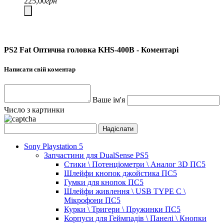
225,00
грн
PS2 Fat Оптична головка KHS-400B - Коментарі
Написати свій коментар
Ваше ім'я
Число з картинки
Sony Playstation 5
Запчастини для DualSense PS5
Стики \ Потенціометри \ Аналог 3D ПС5
Шлейфи кнопок джойстика ПС5
Гумки для кнопок ПС5
Шлейфи живлення \ USB TYPE C \
Мікрофони ПС5
Курки \ Тригери \ Пружинки ПС5
Корпуси для Геймпадів \ Панелі \ Кнопки