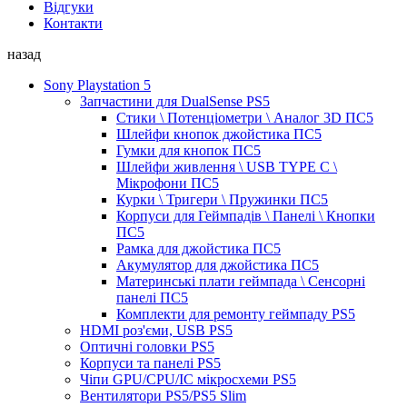
Відгуки
Контакти
назад
Sony Playstation 5
Запчастини для DualSense PS5
Стики \ Потенціометри \ Аналог 3D ПС5
Шлейфи кнопок джойстика ПС5
Гумки для кнопок ПС5
Шлейфи живлення \ USB TYPE C \
Мікрофони ПС5
Курки \ Тригери \ Пружинки ПС5
Корпуси для Геймпадів \ Панелі \ Кнопки
ПС5
Рамка для джойстика ПС5
Акумулятор для джойстика ПС5
Материнські плати геймпада \ Сенсорні
панелі ПС5
Комплекти для ремонту геймпаду PS5
HDMI роз'єми, USB PS5
Оптичні головки PS5
Корпуси та панелі PS5
Чіпи GPU/CPU/IC мікросхеми PS5
Вентилятори PS5/PS5 Slim