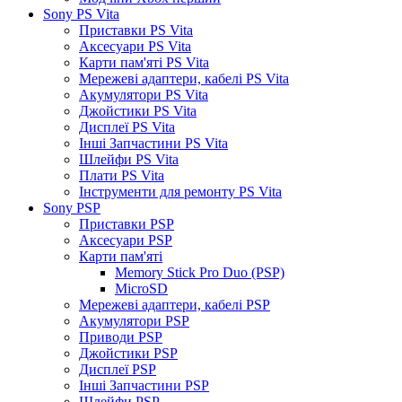
Sony PS Vita
Приставки PS Vita
Аксесуари PS Vita
Карти пам'яті PS Vita
Мережеві адаптери, кабелі PS Vita
Акумулятори PS Vita
Джойстики PS Vita
Дисплеї PS Vita
Інші Запчастини PS Vita
Шлейфи PS Vita
Плати PS Vita
Інструменти для ремонту PS Vita
Sony PSP
Приставки PSP
Аксесуари PSP
Карти пам'яті
Memory Stick Pro Duo (PSP)
MicroSD
Мережеві адаптери, кабелі PSP
Акумулятори PSP
Приводи PSP
Джойстики PSP
Дисплеї PSP
Інші Запчастини PSP
Шлейфи PSP