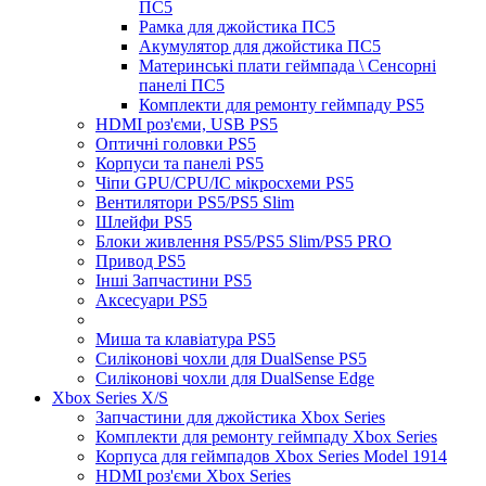
ПС5
Рамка для джойстика ПС5
Акумулятор для джойстика ПС5
Материнські плати геймпада \ Сенсорні
панелі ПС5
Комплекти для ремонту геймпаду PS5
HDMI роз'єми, USB PS5
Оптичні головки PS5
Корпуси та панелі PS5
Чіпи GPU/CPU/IC мікросхеми PS5
Вентилятори PS5/PS5 Slim
Шлейфи PS5
Блоки живлення PS5/PS5 Slim/PS5 PRO
Привод PS5
Інші Запчастини PS5
Аксесуари PS5
Миша та клавіатура PS5
Силіконові чохли для DualSense PS5
Силіконові чохли для DualSense Edge
Xbox Series X/S
Запчастини для джойстика Xbox Series
Комплекти для ремонту геймпаду Xbox Series
Корпуса для геймпадов Xbox Series Model 1914
HDMI роз'єми Xbox Series