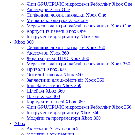
Чіпи GPU/CPU/IC мікросхеми Реболлінг Xbox One
Аксесуари Xbox One
Силіконові чохли, накладки Xbox One
Миша та клавіатура Xbox one
Мережеві адаптери, кабелі, перехідники Xbox One
Корпуси та панелі Xbox One
Інструменти для ремонту Xbox One
Xbox 360
Силіконові чохли, накладки Xbox 360
Аксесуари Xbox 360
Жорсткі диски HDD Xbox 360
Мережеві адаптери, кабелі, перехідники Xbox 360
Приводи Xbox 360
Оптичні головки Xbox 360
Запчастини для джойстиків Xbox 360
Інші Запчастини Xbox 360
Шлейфи Xbox 360
Плати Xbox 360
Корпуси та панелі Xbox 360
Чіпи GPU/CPU/IC мікросхеми Реболлінг Xbox 360
Інструменти для ремонту Xbox 360
Модчіпи та програматори Xbox 360
Xbox
Аксесуари Xbox перший
Модчіпи Xbox перший