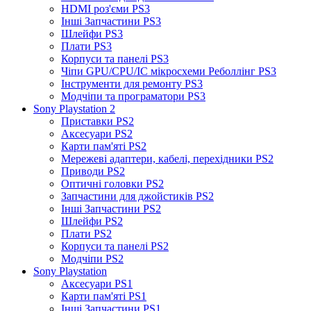
HDMI роз'єми PS3
Інші Запчастини PS3
Шлейфи PS3
Плати PS3
Корпуси та панелі PS3
Чіпи GPU/CPU/IC мікросхеми Реболлінг PS3
Інструменти для ремонту PS3
Модчіпи та програматори PS3
Sony Playstation 2
Приставки PS2
Аксесуари PS2
Карти пам'яті PS2
Мережеві адаптери, кабелі, перехідники PS2
Приводи PS2
Оптичні головки PS2
Запчастини для джойстиків PS2
Інші Запчастини PS2
Шлейфи PS2
Плати PS2
Корпуси та панелі PS2
Модчіпи PS2
Sony Playstation
Аксесуари PS1
Карти пам'яті PS1
Інші Запчастини PS1