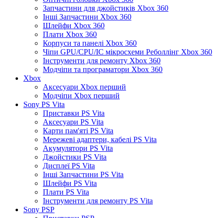
Запчастини для джойстиків Xbox 360
Інші Запчастини Xbox 360
Шлейфи Xbox 360
Плати Xbox 360
Корпуси та панелі Xbox 360
Чіпи GPU/CPU/IC мікросхеми Реболлінг Xbox 360
Інструменти для ремонту Xbox 360
Модчіпи та програматори Xbox 360
Xbox
Аксесуари Xbox перший
Модчіпи Xbox перший
Sony PS Vita
Приставки PS Vita
Аксесуари PS Vita
Карти пам'яті PS Vita
Мережеві адаптери, кабелі PS Vita
Акумулятори PS Vita
Джойстики PS Vita
Дисплеї PS Vita
Інші Запчастини PS Vita
Шлейфи PS Vita
Плати PS Vita
Інструменти для ремонту PS Vita
Sony PSP