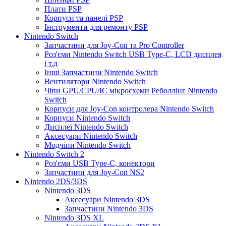
Плати PSP
Корпуси та панелі PSP
Інструменти для ремонту PSP
Nintendo Switch
Запчастини для Joy-Con та Pro Controller
Роз'єми Nintendo Switch USB Type-C, LCD дисплея
і т.д
Інші Запчастини Nintendo Switch
Вентилятори Nintendo Switch
Чіпи GPU/CPU/IC мікросхеми Реболлінг Nintendo
Switch
Корпуси для Joy-Con контролера Nintendo Switch
Корпуси Nintendo Switch
Дисплеї Nintendo Switch
Аксесуари Nintendo Switch
Модчіпи Nintendo Switch
Nintendo Switch 2
Роз'єми USB Type-C, конектори
Запчастини для Joy-Con NS2
Nintendo 2DS/3DS
Nintendo 3DS
Аксесуари Nintendo 3DS
Запчастини Nintendo 3DS
Nintendo 3DS XL