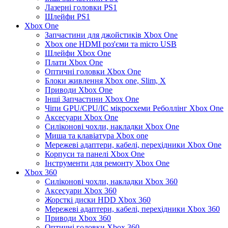
Лазерні головки PS1
Шлейфи PS1
Xbox One
Запчастини для джойстиків Xbox One
Xbox one HDMI роз'єми та micro USB
Шлейфи Xbox One
Плати Xbox One
Оптичні головки Xbox One
Блоки живлення Xbox one, Slim, X
Приводи Xbox One
Інші Запчастини Xbox One
Чіпи GPU/CPU/IC мікросхеми Реболлінг Xbox One
Аксесуари Xbox One
Силіконові чохли, накладки Xbox One
Миша та клавіатура Xbox one
Мережеві адаптери, кабелі, перехідники Xbox One
Корпуси та панелі Xbox One
Інструменти для ремонту Xbox One
Xbox 360
Силіконові чохли, накладки Xbox 360
Аксесуари Xbox 360
Жорсткі диски HDD Xbox 360
Мережеві адаптери, кабелі, перехідники Xbox 360
Приводи Xbox 360
Оптичні головки Xbox 360