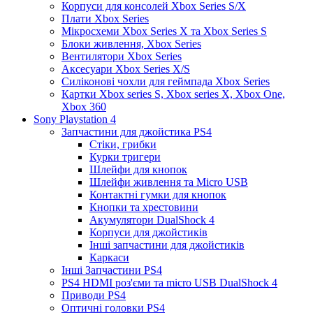
Корпуси для консолей Xbox Series S/X
Плати Xbox Series
Мікросхеми Xbox Series X та Xbox Series S
Блоки живлення, Xbox Series
Вентилятори Xbox Series
Аксесуари Xbox Series X/S
Силіконові чохли для геймпада Xbox Series
Картки Xbox series S, Xbox series X, Xbox One,
Xbox 360
Sony Playstation 4
Запчастини для джойстика PS4
Стіки, грибки
Курки тригери
Шлейфи для кнопок
Шлейфи живлення та Micro USB
Контактні гумки для кнопок
Кнопки та хрестовини
Акумулятори DualShock 4
Корпуси для джойстиків
Інші запчастини для джойстиків
Каркаси
Інші Запчастини PS4
PS4 HDMI роз'єми та micro USB DualShock 4
Приводи PS4
Оптичні головки PS4