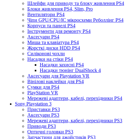
Шлейфи для приводу та блоку живлення PS4
Блоки живлення PS4, Slim, Pro
Вентилятори PS4
Чіпи GPU/CPU/IC мікросхеми Реболлінг PS4
Корпуси та панелі PS4
Інструменти для ремонту PS4
Аксесуари PS4
Миша та клавіатура PS4
Жорсткі диски HDD PS4
Силіконові чохли
Насадки на стіки PS4
Насадки захисні PS4
Насадки тюнінг DualShock 4
Аксесуари для Playstation VR
Вінілові наклейки для PS4
Сумки для PS4
PlayStation VR
Мережеві адаптери, кабелі, перехідники PS4
Sony Playstation 3
Приставки PS3
Аксесуари PS3
Мережеві адаптери, кабелі, перехідники PS3
Приводи PS3
Оптичні головки PS3
Запчастини для джойстиків PS3