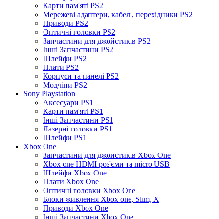
Карти пам'яті PS2
Мережеві адаптери, кабелі, перехідники PS2
Приводи PS2
Оптичні головки PS2
Запчастини для джойстиків PS2
Інші Запчастини PS2
Шлейфи PS2
Плати PS2
Корпуси та панелі PS2
Модчіпи PS2
Sony Playstation
Аксесуари PS1
Карти пам'яті PS1
Інші Запчастини PS1
Лазерні головки PS1
Шлейфи PS1
Xbox One
Запчастини для джойстиків Xbox One
Xbox one HDMI роз'єми та micro USB
Шлейфи Xbox One
Плати Xbox One
Оптичні головки Xbox One
Блоки живлення Xbox one, Slim, X
Приводи Xbox One
Інші Запчастини Xbox One