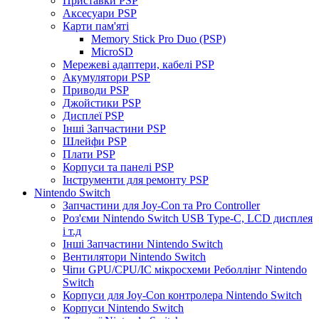
Приставки PSP
Аксесуари PSP
Карти пам'яті
Memory Stick Pro Duo (PSP)
MicroSD
Мережеві адаптери, кабелі PSP
Акумулятори PSP
Приводи PSP
Джойстики PSP
Дисплеї PSP
Інші Запчастини PSP
Шлейфи PSP
Плати PSP
Корпуси та панелі PSP
Інструменти для ремонту PSP
Nintendo Switch
Запчастини для Joy-Con та Pro Controller
Роз'єми Nintendo Switch USB Type-C, LCD дисплея
і т.д
Інші Запчастини Nintendo Switch
Вентилятори Nintendo Switch
Чіпи GPU/CPU/IC мікросхеми Реболлінг Nintendo
Switch
Корпуси для Joy-Con контролера Nintendo Switch
Корпуси Nintendo Switch