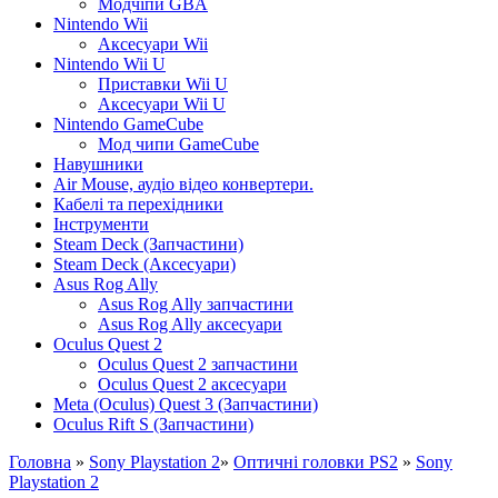
Модчіпи GBA
Nintendo Wii
Аксесуари Wii
Nintendo Wii U
Приставки Wii U
Аксесуари Wii U
Nintendo GameCube
Мод чипи GameCube
Навушники
Air Mouse, аудіо відео конвертери.
Кабелі та перехідники
Інструменти
Steam Deck (Запчастини)
Steam Deck (Аксесуари)
Asus Rog Ally
Asus Rog Ally запчастини
Asus Rog Ally аксесуари
Oculus Quest 2
Oculus Quest 2 запчастини
Oculus Quest 2 аксесуари
Meta (Oculus) Quest 3 (Запчастини)
Oculus Rift S (Запчастини)
Головна
»
Sony Playstation 2
»
Оптичні головки PS2
»
Sony
Playstation 2