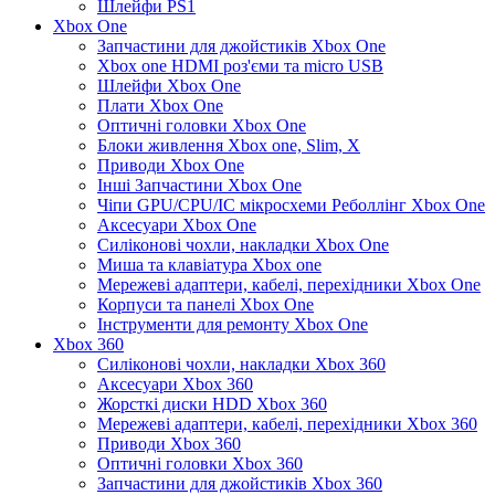
Шлейфи PS1
Xbox One
Запчастини для джойстиків Xbox One
Xbox one HDMI роз'єми та micro USB
Шлейфи Xbox One
Плати Xbox One
Оптичні головки Xbox One
Блоки живлення Xbox one, Slim, X
Приводи Xbox One
Інші Запчастини Xbox One
Чіпи GPU/CPU/IC мікросхеми Реболлінг Xbox One
Аксесуари Xbox One
Силіконові чохли, накладки Xbox One
Миша та клавіатура Xbox one
Мережеві адаптери, кабелі, перехідники Xbox One
Корпуси та панелі Xbox One
Інструменти для ремонту Xbox One
Xbox 360
Силіконові чохли, накладки Xbox 360
Аксесуари Xbox 360
Жорсткі диски HDD Xbox 360
Мережеві адаптери, кабелі, перехідники Xbox 360
Приводи Xbox 360
Оптичні головки Xbox 360
Запчастини для джойстиків Xbox 360