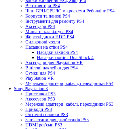
Блоки живлення PS4, Slim, Pro
Вентилятори PS4
Чіпи GPU/CPU/IC мікросхеми Реболлінг PS4
Корпуси та панелі PS4
Інструменти для ремонту PS4
Аксесуари PS4
Миша та клавіатура PS4
Жорсткі диски HDD PS4
Силіконові чохли
Насадки на стіки PS4
Насадки захисні PS4
Насадки тюнінг DualShock 4
Аксесуари для Playstation VR
Вінілові наклейки для PS4
Сумки для PS4
PlayStation VR
Мережеві адаптери, кабелі, перехідники PS4
Sony Playstation 3
Приставки PS3
Аксесуари PS3
Мережеві адаптери, кабелі, перехідники PS3
Приводи PS3
Оптичні головки PS3
Запчастини для джойстиків PS3
HDMI роз'єми PS3