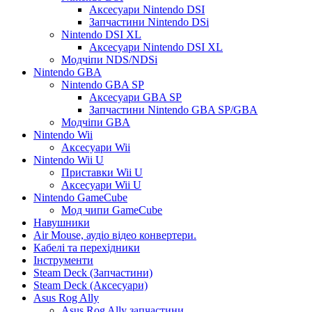
Аксесуари Nintendo DSI
Запчастини Nintendo DSi
Nintendo DSI XL
Аксесуари Nintendo DSI XL
Модчіпи NDS/NDSi
Nintendo GBA
Nintendo GBA SP
Аксесуари GBA SP
Запчастини Nintendo GBA SP/GBA
Модчіпи GBA
Nintendo Wii
Аксесуари Wii
Nintendo Wii U
Приставки Wii U
Аксесуари Wii U
Nintendo GameCube
Мод чипи GameCube
Навушники
Air Mouse, аудіо відео конвертери.
Кабелі та перехідники
Інструменти
Steam Deck (Запчастини)
Steam Deck (Аксесуари)
Asus Rog Ally
Asus Rog Ally запчастини