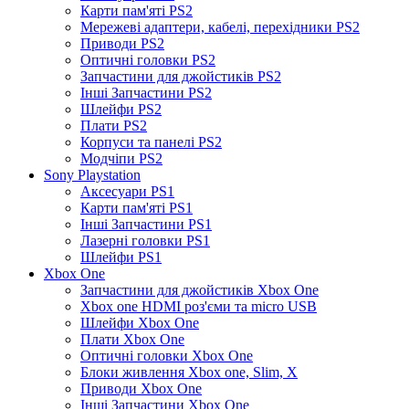
Карти пам'яті PS2
Мережеві адаптери, кабелі, перехідники PS2
Приводи PS2
Оптичні головки PS2
Запчастини для джойстиків PS2
Інші Запчастини PS2
Шлейфи PS2
Плати PS2
Корпуси та панелі PS2
Модчіпи PS2
Sony Playstation
Аксесуари PS1
Карти пам'яті PS1
Інші Запчастини PS1
Лазерні головки PS1
Шлейфи PS1
Xbox One
Запчастини для джойстиків Xbox One
Xbox one HDMI роз'єми та micro USB
Шлейфи Xbox One
Плати Xbox One
Оптичні головки Xbox One
Блоки живлення Xbox one, Slim, X
Приводи Xbox One
Інші Запчастини Xbox One