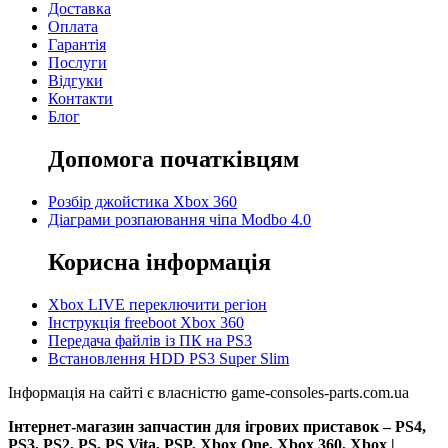
Доставка
Оплата
Гарантія
Послуги
Відгуки
Контакти
Блог
Допомога початківцям
Розбір джойстика Xbox 360
Діаграми розпаювання чіпа Modbo 4.0
Корисна інформація
Xbox LIVE переключити регіон
Інструкція freeboot Xbox 360
Передача файлів із ПК на PS3
Встановлення HDD PS3 Super Slim
Інформація на сайті є власністю game-consoles-parts.com.ua
Інтернет-магазин запчастин для ігрових приставок – PS4,
PS3, PS2, PS, PS Vita, PSP, Xbox One, Xbox 360, Xbox |