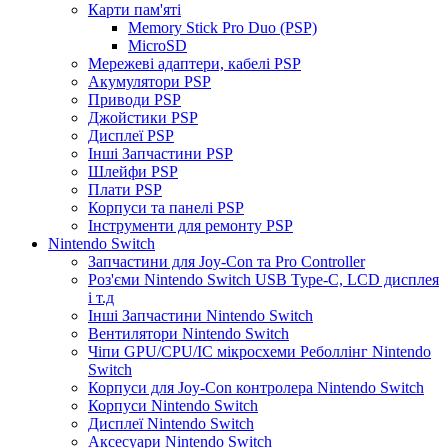
Карти пам'яті
Memory Stick Pro Duo (PSP)
MicroSD
Мережеві адаптери, кабелі PSP
Акумулятори PSP
Приводи PSP
Джойстики PSP
Дисплеї PSP
Інші Запчастини PSP
Шлейфи PSP
Плати PSP
Корпуси та панелі PSP
Інструменти для ремонту PSP
Nintendo Switch
Запчастини для Joy-Con та Pro Controller
Роз'єми Nintendo Switch USB Type-C, LCD дисплея
і т.д
Інші Запчастини Nintendo Switch
Вентилятори Nintendo Switch
Чіпи GPU/CPU/IC мікросхеми Реболлінг Nintendo
Switch
Корпуси для Joy-Con контролера Nintendo Switch
Корпуси Nintendo Switch
Дисплеї Nintendo Switch
Аксесуари Nintendo Switch