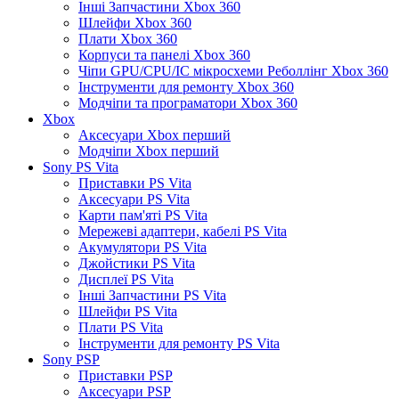
Інші Запчастини Xbox 360
Шлейфи Xbox 360
Плати Xbox 360
Корпуси та панелі Xbox 360
Чіпи GPU/CPU/IC мікросхеми Реболлінг Xbox 360
Інструменти для ремонту Xbox 360
Модчіпи та програматори Xbox 360
Xbox
Аксесуари Xbox перший
Модчіпи Xbox перший
Sony PS Vita
Приставки PS Vita
Аксесуари PS Vita
Карти пам'яті PS Vita
Мережеві адаптери, кабелі PS Vita
Акумулятори PS Vita
Джойстики PS Vita
Дисплеї PS Vita
Інші Запчастини PS Vita
Шлейфи PS Vita
Плати PS Vita
Інструменти для ремонту PS Vita
Sony PSP
Приставки PSP
Аксесуари PSP