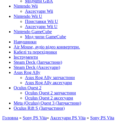
Модчіпи GBA
Nintendo Wii
Аксесуари Wii
Nintendo Wii U
Приставки Wii U
Аксесуари Wii U
Nintendo GameCube
Мод чипи GameCube
Навушники
Air Mouse, аудіо відео конвертери.
Кабелі та перехідники
Інструменти
Steam Deck (Запчастини)
Steam Deck (Аксесуари)
Asus Rog Ally
Asus Rog Ally запчастини
Asus Rog Ally аксесуари
Oculus Quest 2
Oculus Quest 2 запчастини
Oculus Quest 2 аксесуари
Meta (Oculus) Quest 3 (Запчастини)
Oculus Rift S (Запчастини)
Головна
»
Sony PS Vita
»
Аксесуари PS Vita
»
Sony PS Vita