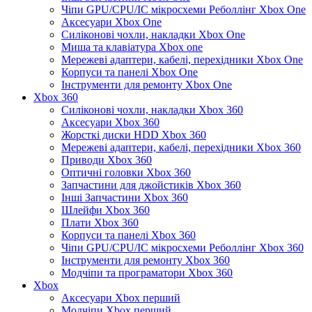
Чіпи GPU/CPU/IC мікросхеми Реболлінг Xbox One
Аксесуари Xbox One
Силіконові чохли, накладки Xbox One
Миша та клавіатура Xbox one
Мережеві адаптери, кабелі, перехідники Xbox One
Корпуси та панелі Xbox One
Інструменти для ремонту Xbox One
Xbox 360
Силіконові чохли, накладки Xbox 360
Аксесуари Xbox 360
Жорсткі диски HDD Xbox 360
Мережеві адаптери, кабелі, перехідники Xbox 360
Приводи Xbox 360
Оптичні головки Xbox 360
Запчастини для джойстиків Xbox 360
Інші Запчастини Xbox 360
Шлейфи Xbox 360
Плати Xbox 360
Корпуси та панелі Xbox 360
Чіпи GPU/CPU/IC мікросхеми Реболлінг Xbox 360
Інструменти для ремонту Xbox 360
Модчіпи та програматори Xbox 360
Xbox
Аксесуари Xbox перший
Модчіпи Xbox перший