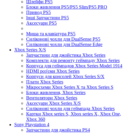
Шлейфи PS5
Блоки живлення PS5/PS5 Slim/PS5 PRO
Привод PS5
Інші Запчастини PS5
Аксесуари PS5
Миша та клавіатура PS5
Силіконові чохли для DualSense PS5
Силіконові чохли для DualSense Edge
Xbox Series X/S
Запчастини для джойстика Xbox Series
Комплекти для ремонту геймпаду Xbox Series
Корпуса для геймпадов Xbox Series Model 1914
HDMI роз'єми Xbox Series
Корпуси для консолей Xbox Series S/X
Плати Xbox Series
Мікросхеми Xbox Series X та Xbox Series S
Блоки живлення, Xbox Series
Вентилятори Xbox Series
Аксесуари Xbox Series X/S
Силіконові чохли для геймпада Xbox Series
Картки Xbox series S, Xbox series X, Xbox One,
Xbox 360
Sony Playstation 4
Запчастини для джойстика PS4