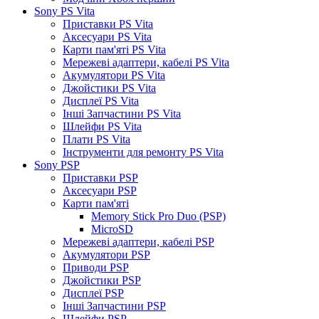
Sony PS Vita
Приставки PS Vita
Аксесуари PS Vita
Карти пам'яті PS Vita
Мережеві адаптери, кабелі PS Vita
Акумулятори PS Vita
Джойстики PS Vita
Дисплеї PS Vita
Інші Запчастини PS Vita
Шлейфи PS Vita
Плати PS Vita
Інструменти для ремонту PS Vita
Sony PSP
Приставки PSP
Аксесуари PSP
Карти пам'яті
Memory Stick Pro Duo (PSP)
MicroSD
Мережеві адаптери, кабелі PSP
Акумулятори PSP
Приводи PSP
Джойстики PSP
Дисплеї PSP
Інші Запчастини PSP
Шлейфи PSP