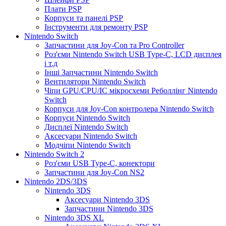
Плати PSP
Корпуси та панелі PSP
Інструменти для ремонту PSP
Nintendo Switch
Запчастини для Joy-Con та Pro Controller
Роз'єми Nintendo Switch USB Type-C, LCD дисплея
і т.д
Інші Запчастини Nintendo Switch
Вентилятори Nintendo Switch
Чіпи GPU/CPU/IC мікросхеми Реболлінг Nintendo
Switch
Корпуси для Joy-Con контролера Nintendo Switch
Корпуси Nintendo Switch
Дисплеї Nintendo Switch
Аксесуари Nintendo Switch
Модчіпи Nintendo Switch
Nintendo Switch 2
Роз'єми USB Type-C, конектори
Запчастини для Joy-Con NS2
Nintendo 2DS/3DS
Nintendo 3DS
Аксесуари Nintendo 3DS
Запчастини Nintendo 3DS
Nintendo 3DS XL