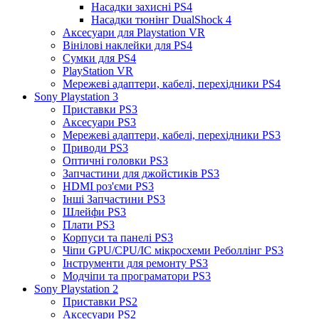
Насадки захисні PS4
Насадки тюнінг DualShock 4
Аксесуари для Playstation VR
Вінілові наклейки для PS4
Сумки для PS4
PlayStation VR
Мережеві адаптери, кабелі, перехідники PS4
Sony Playstation 3
Приставки PS3
Аксесуари PS3
Мережеві адаптери, кабелі, перехідники PS3
Приводи PS3
Оптичні головки PS3
Запчастини для джойстиків PS3
HDMI роз'єми PS3
Інші Запчастини PS3
Шлейфи PS3
Плати PS3
Корпуси та панелі PS3
Чіпи GPU/CPU/IC мікросхеми Реболлінг PS3
Інструменти для ремонту PS3
Модчіпи та програматори PS3
Sony Playstation 2
Приставки PS2
Аксесуари PS2