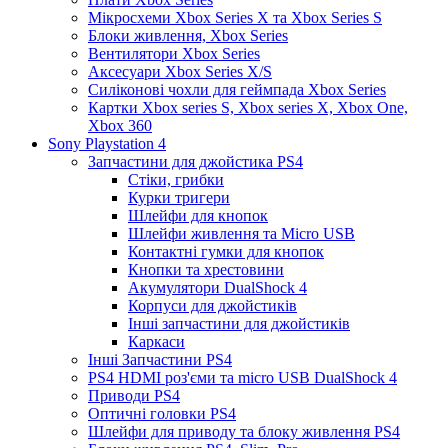
Мікросхеми Xbox Series X та Xbox Series S
Блоки живлення, Xbox Series
Вентилятори Xbox Series
Аксесуари Xbox Series X/S
Силіконові чохли для геймпада Xbox Series
Картки Xbox series S, Xbox series X, Xbox One,
Xbox 360
Sony Playstation 4
Запчастини для джойстика PS4
Стіки, грибки
Курки тригери
Шлейфи для кнопок
Шлейфи живлення та Micro USB
Контактні гумки для кнопок
Кнопки та хрестовини
Акумулятори DualShock 4
Корпуси для джойстиків
Інші запчастини для джойстиків
Каркаси
Інші Запчастини PS4
PS4 HDMI роз'єми та micro USB DualShock 4
Приводи PS4
Оптичні головки PS4
Шлейфи для приводу та блоку живлення PS4