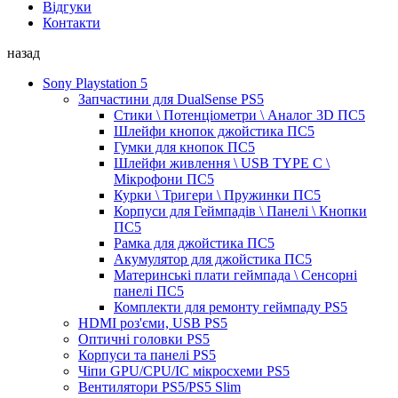
Відгуки
Контакти
назад
Sony Playstation 5
Запчастини для DualSense PS5
Стики \ Потенціометри \ Аналог 3D ПС5
Шлейфи кнопок джойстика ПС5
Гумки для кнопок ПС5
Шлейфи живлення \ USB TYPE C \
Мікрофони ПС5
Курки \ Тригери \ Пружинки ПС5
Корпуси для Геймпадів \ Панелі \ Кнопки
ПС5
Рамка для джойстика ПС5
Акумулятор для джойстика ПС5
Материнські плати геймпада \ Сенсорні
панелі ПС5
Комплекти для ремонту геймпаду PS5
HDMI роз'єми, USB PS5
Оптичні головки PS5
Корпуси та панелі PS5
Чіпи GPU/CPU/IC мікросхеми PS5
Вентилятори PS5/PS5 Slim