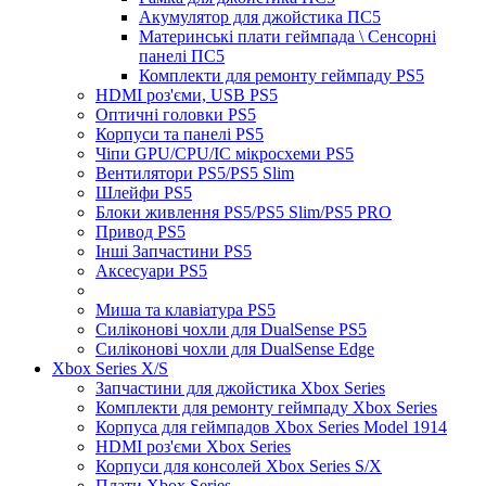
Акумулятор для джойстика ПС5
Материнські плати геймпада \ Сенсорні
панелі ПС5
Комплекти для ремонту геймпаду PS5
HDMI роз'єми, USB PS5
Оптичні головки PS5
Корпуси та панелі PS5
Чіпи GPU/CPU/IC мікросхеми PS5
Вентилятори PS5/PS5 Slim
Шлейфи PS5
Блоки живлення PS5/PS5 Slim/PS5 PRO
Привод PS5
Інші Запчастини PS5
Аксесуари PS5
Миша та клавіатура PS5
Силіконові чохли для DualSense PS5
Силіконові чохли для DualSense Edge
Xbox Series X/S
Запчастини для джойстика Xbox Series
Комплекти для ремонту геймпаду Xbox Series
Корпуса для геймпадов Xbox Series Model 1914
HDMI роз'єми Xbox Series
Корпуси для консолей Xbox Series S/X
Плати Xbox Series