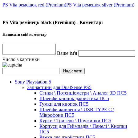
PS Vita ремешок red (Premium)
PS Vita ремешок silver (Premium)
PS Vita ремінець black (Premium) - Коментарі
Написати свій коментар
Ваше ім'я
Число з картинки
Sony Playstation 5
Запчастини для DualSense PS5
Стики \ Потенціометри \ Аналог 3D ПС5
Шлейфи кнопок джойстика ПС5
Гумки для кнопок ПС5
Шлейфи живлення \ USB TYPE C \
Мікрофони ПС5
Курки \ Тригери \ Пружинки ПС5
Корпуси для Геймпадів \ Панелі \ Кнопки
ПС5
Рамка для джойстика ПС5