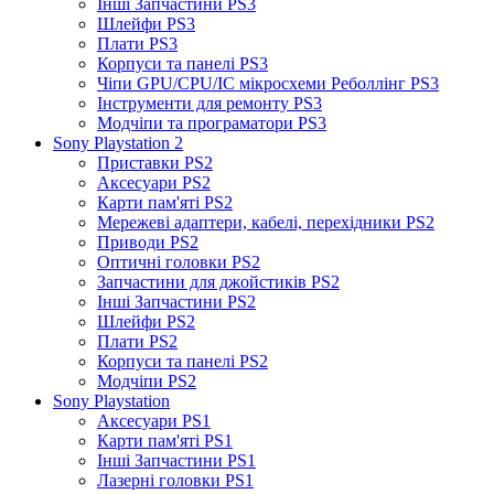
Інші Запчастини PS3
Шлейфи PS3
Плати PS3
Корпуси та панелі PS3
Чіпи GPU/CPU/IC мікросхеми Реболлінг PS3
Інструменти для ремонту PS3
Модчіпи та програматори PS3
Sony Playstation 2
Приставки PS2
Аксесуари PS2
Карти пам'яті PS2
Мережеві адаптери, кабелі, перехідники PS2
Приводи PS2
Оптичні головки PS2
Запчастини для джойстиків PS2
Інші Запчастини PS2
Шлейфи PS2
Плати PS2
Корпуси та панелі PS2
Модчіпи PS2
Sony Playstation
Аксесуари PS1
Карти пам'яті PS1
Інші Запчастини PS1
Лазерні головки PS1