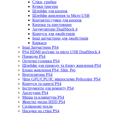
Стіки, грибки
Курки тригери
Шлейфи для кнопок
Шлейфи живлення та Micro USB
Контактні гумки для кнопок
Кнопки та хрестовини
Акумулятори DualShock 4
Корпуси для джойстиків
Інші запчастини для джойстиків
Каркаси
Інші Запчастини PS4
PS4 HDMI роз'єми та micro USB DualShock 4
Приводи PS4
Оптичні головки PS4
Шлейфи для приводу та блоку живлення PS4
Блоки живлення PS4, Slim, Pro
Вентилятори PS4
Чіпи GPU/CPU/IC мікросхеми Реболлінг PS4
Корпуси та панелі PS4
Інструменти для ремонту PS4
Аксесуари PS4
Миша та клавіатура PS4
Жорсткі диски HDD PS4
Силіконові чохли
Насадки на стіки PS4