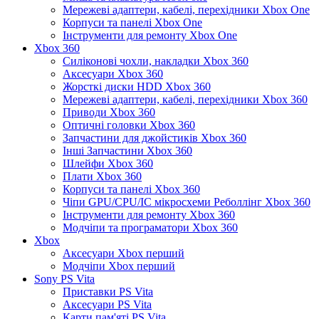
Мережеві адаптери, кабелі, перехідники Xbox One
Корпуси та панелі Xbox One
Інструменти для ремонту Xbox One
Xbox 360
Силіконові чохли, накладки Xbox 360
Аксесуари Xbox 360
Жорсткі диски HDD Xbox 360
Мережеві адаптери, кабелі, перехідники Xbox 360
Приводи Xbox 360
Оптичні головки Xbox 360
Запчастини для джойстиків Xbox 360
Інші Запчастини Xbox 360
Шлейфи Xbox 360
Плати Xbox 360
Корпуси та панелі Xbox 360
Чіпи GPU/CPU/IC мікросхеми Реболлінг Xbox 360
Інструменти для ремонту Xbox 360
Модчіпи та програматори Xbox 360
Xbox
Аксесуари Xbox перший
Модчіпи Xbox перший
Sony PS Vita
Приставки PS Vita
Аксесуари PS Vita
Карти пам'яті PS Vita