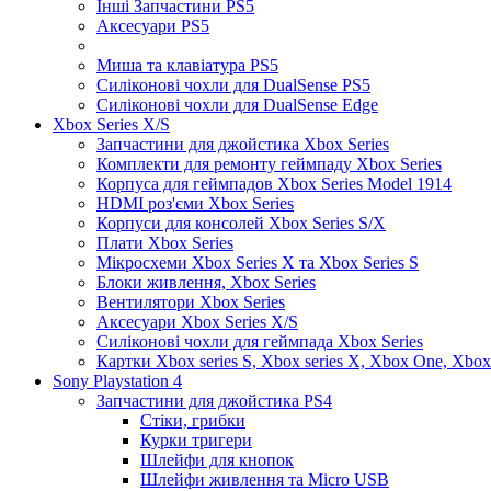
Інші Запчастини PS5
Аксесуари PS5
Миша та клавіатура PS5
Силіконові чохли для DualSense PS5
Силіконові чохли для DualSense Edge
Xbox Series X/S
Запчастини для джойстика Xbox Series
Комплекти для ремонту геймпаду Xbox Series
Корпуса для геймпадов Xbox Series Model 1914
HDMI роз'єми Xbox Series
Корпуси для консолей Xbox Series S/X
Плати Xbox Series
Мікросхеми Xbox Series X та Xbox Series S
Блоки живлення, Xbox Series
Вентилятори Xbox Series
Аксесуари Xbox Series X/S
Силіконові чохли для геймпада Xbox Series
Картки Xbox series S, Xbox series X, Xbox One, Xbox
Sony Playstation 4
Запчастини для джойстика PS4
Стіки, грибки
Курки тригери
Шлейфи для кнопок
Шлейфи живлення та Micro USB