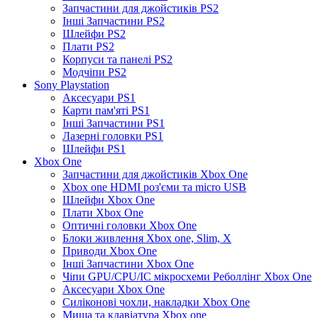
Запчастини для джойстиків PS2
Інші Запчастини PS2
Шлейфи PS2
Плати PS2
Корпуси та панелі PS2
Модчіпи PS2
Sony Playstation
Аксесуари PS1
Карти пам'яті PS1
Інші Запчастини PS1
Лазерні головки PS1
Шлейфи PS1
Xbox One
Запчастини для джойстиків Xbox One
Xbox one HDMI роз'єми та micro USB
Шлейфи Xbox One
Плати Xbox One
Оптичні головки Xbox One
Блоки живлення Xbox one, Slim, X
Приводи Xbox One
Інші Запчастини Xbox One
Чіпи GPU/CPU/IC мікросхеми Реболлінг Xbox One
Аксесуари Xbox One
Силіконові чохли, накладки Xbox One
Миша та клавіатура Xbox one