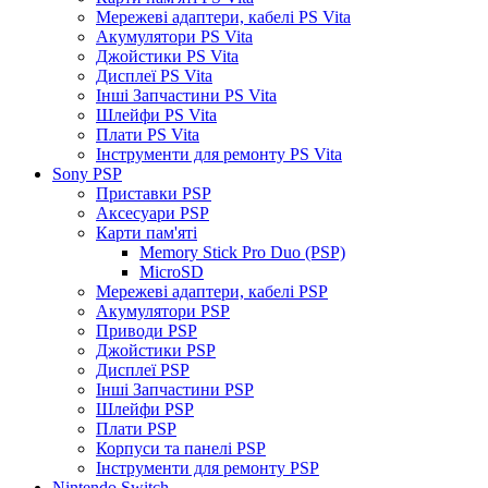
Мережеві адаптери, кабелі PS Vita
Акумулятори PS Vita
Джойстики PS Vita
Дисплеї PS Vita
Інші Запчастини PS Vita
Шлейфи PS Vita
Плати PS Vita
Інструменти для ремонту PS Vita
Sony PSP
Приставки PSP
Аксесуари PSP
Карти пам'яті
Memory Stick Pro Duo (PSP)
MicroSD
Мережеві адаптери, кабелі PSP
Акумулятори PSP
Приводи PSP
Джойстики PSP
Дисплеї PSP
Інші Запчастини PSP
Шлейфи PSP
Плати PSP
Корпуси та панелі PSP
Інструменти для ремонту PSP
Nintendo Switch