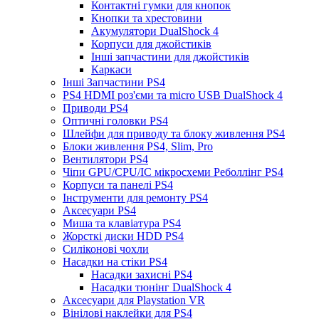
Контактні гумки для кнопок
Кнопки та хрестовини
Акумулятори DualShock 4
Корпуси для джойстиків
Інші запчастини для джойстиків
Каркаси
Інші Запчастини PS4
PS4 HDMI роз'єми та micro USB DualShock 4
Приводи PS4
Оптичні головки PS4
Шлейфи для приводу та блоку живлення PS4
Блоки живлення PS4, Slim, Pro
Вентилятори PS4
Чіпи GPU/CPU/IC мікросхеми Реболлінг PS4
Корпуси та панелі PS4
Інструменти для ремонту PS4
Аксесуари PS4
Миша та клавіатура PS4
Жорсткі диски HDD PS4
Силіконові чохли
Насадки на стіки PS4
Насадки захисні PS4
Насадки тюнінг DualShock 4
Аксесуари для Playstation VR
Вінілові наклейки для PS4