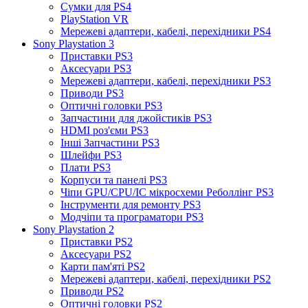
Сумки для PS4
PlayStation VR
Мережеві адаптери, кабелі, перехідники PS4
Sony Playstation 3
Приставки PS3
Аксесуари PS3
Мережеві адаптери, кабелі, перехідники PS3
Приводи PS3
Оптичні головки PS3
Запчастини для джойстиків PS3
HDMI роз'єми PS3
Інші Запчастини PS3
Шлейфи PS3
Плати PS3
Корпуси та панелі PS3
Чіпи GPU/CPU/IC мікросхеми Реболлінг PS3
Інструменти для ремонту PS3
Модчіпи та програматори PS3
Sony Playstation 2
Приставки PS2
Аксесуари PS2
Карти пам'яті PS2
Мережеві адаптери, кабелі, перехідники PS2
Приводи PS2
Оптичні головки PS2