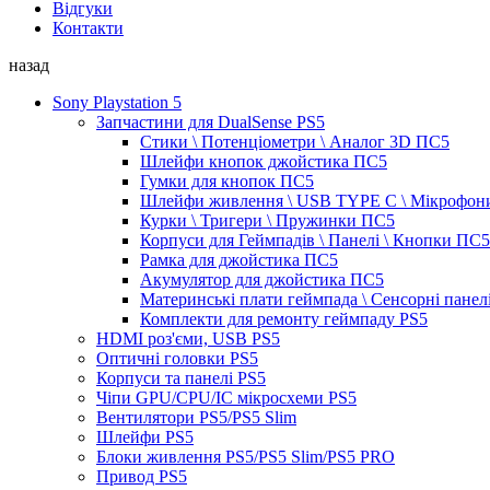
Відгуки
Контакти
назад
Sony Playstation 5
Запчастини для DualSense PS5
Стики \ Потенціометри \ Аналог 3D ПС5
Шлейфи кнопок джойстика ПС5
Гумки для кнопок ПС5
Шлейфи живлення \ USB TYPE C \ Мікрофон
Курки \ Тригери \ Пружинки ПС5
Корпуси для Геймпадів \ Панелі \ Кнопки ПС5
Рамка для джойстика ПС5
Акумулятор для джойстика ПС5
Материнські плати геймпада \ Сенсорні панел
Комплекти для ремонту геймпаду PS5
HDMI роз'єми, USB PS5
Оптичні головки PS5
Корпуси та панелі PS5
Чіпи GPU/CPU/IC мікросхеми PS5
Вентилятори PS5/PS5 Slim
Шлейфи PS5
Блоки живлення PS5/PS5 Slim/PS5 PRO
Привод PS5