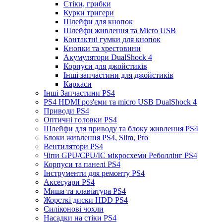
Стіки, грибки
Курки тригери
Шлейфи для кнопок
Шлейфи живлення та Micro USB
Контактні гумки для кнопок
Кнопки та хрестовини
Акумулятори DualShock 4
Корпуси для джойстиків
Інші запчастини для джойстиків
Каркаси
Інші Запчастини PS4
PS4 HDMI роз'єми та micro USB DualShock 4
Приводи PS4
Оптичні головки PS4
Шлейфи для приводу та блоку живлення PS4
Блоки живлення PS4, Slim, Pro
Вентилятори PS4
Чіпи GPU/CPU/IC мікросхеми Реболлінг PS4
Корпуси та панелі PS4
Інструменти для ремонту PS4
Аксесуари PS4
Миша та клавіатура PS4
Жорсткі диски HDD PS4
Силіконові чохли
Насадки на стіки PS4