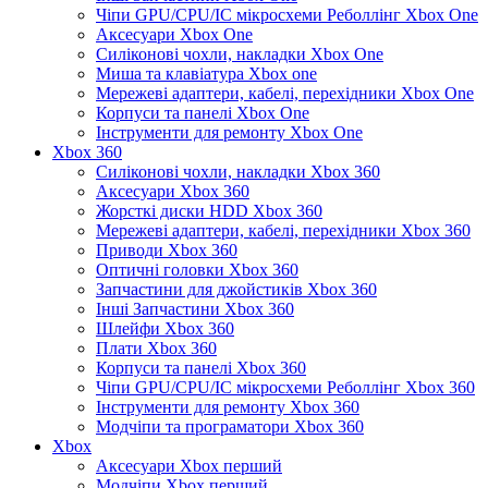
Чіпи GPU/CPU/IC мікросхеми Реболлінг Xbox One
Аксесуари Xbox One
Силіконові чохли, накладки Xbox One
Миша та клавіатура Xbox one
Мережеві адаптери, кабелі, перехідники Xbox One
Корпуси та панелі Xbox One
Інструменти для ремонту Xbox One
Xbox 360
Силіконові чохли, накладки Xbox 360
Аксесуари Xbox 360
Жорсткі диски HDD Xbox 360
Мережеві адаптери, кабелі, перехідники Xbox 360
Приводи Xbox 360
Оптичні головки Xbox 360
Запчастини для джойстиків Xbox 360
Інші Запчастини Xbox 360
Шлейфи Xbox 360
Плати Xbox 360
Корпуси та панелі Xbox 360
Чіпи GPU/CPU/IC мікросхеми Реболлінг Xbox 360
Інструменти для ремонту Xbox 360
Модчіпи та програматори Xbox 360
Xbox
Аксесуари Xbox перший
Модчіпи Xbox перший