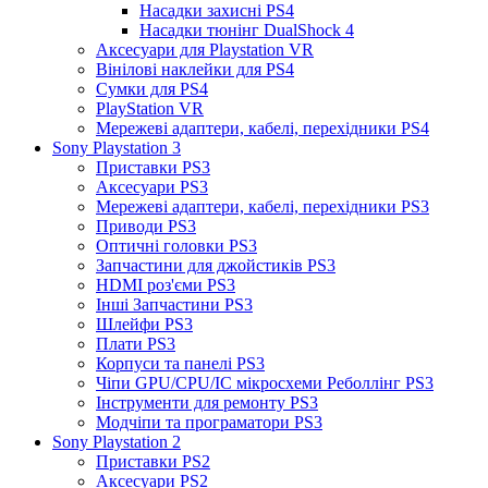
Насадки захисні PS4
Насадки тюнінг DualShock 4
Аксесуари для Playstation VR
Вінілові наклейки для PS4
Сумки для PS4
PlayStation VR
Мережеві адаптери, кабелі, перехідники PS4
Sony Playstation 3
Приставки PS3
Аксесуари PS3
Мережеві адаптери, кабелі, перехідники PS3
Приводи PS3
Оптичні головки PS3
Запчастини для джойстиків PS3
HDMI роз'єми PS3
Інші Запчастини PS3
Шлейфи PS3
Плати PS3
Корпуси та панелі PS3
Чіпи GPU/CPU/IC мікросхеми Реболлінг PS3
Інструменти для ремонту PS3
Модчіпи та програматори PS3
Sony Playstation 2
Приставки PS2
Аксесуари PS2