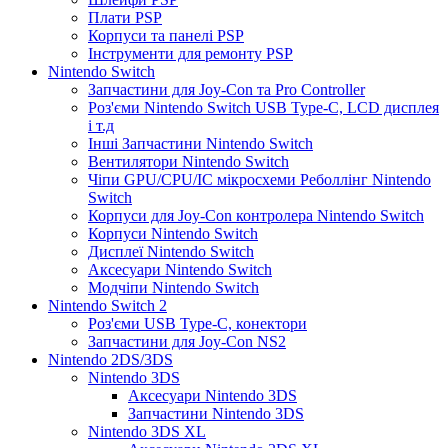
Плати PSP
Корпуси та панелі PSP
Інструменти для ремонту PSP
Nintendo Switch
Запчастини для Joy-Con та Pro Controller
Роз'єми Nintendo Switch USB Type-C, LCD дисплея
і т.д
Інші Запчастини Nintendo Switch
Вентилятори Nintendo Switch
Чіпи GPU/CPU/IC мікросхеми Реболлінг Nintendo
Switch
Корпуси для Joy-Con контролера Nintendo Switch
Корпуси Nintendo Switch
Дисплеї Nintendo Switch
Аксесуари Nintendo Switch
Модчіпи Nintendo Switch
Nintendo Switch 2
Роз'єми USB Type-C, конектори
Запчастини для Joy-Con NS2
Nintendo 2DS/3DS
Nintendo 3DS
Аксесуари Nintendo 3DS
Запчастини Nintendo 3DS
Nintendo 3DS XL