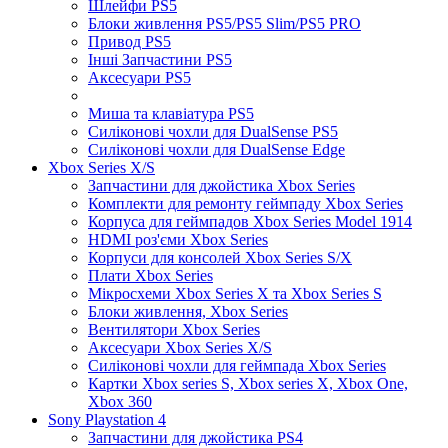
Шлейфи PS5
Блоки живлення PS5/PS5 Slim/PS5 PRO
Привод PS5
Інші Запчастини PS5
Аксесуари PS5
Миша та клавіатура PS5
Силіконові чохли для DualSense PS5
Силіконові чохли для DualSense Edge
Xbox Series X/S
Запчастини для джойстика Xbox Series
Комплекти для ремонту геймпаду Xbox Series
Корпуса для геймпадов Xbox Series Model 1914
HDMI роз'єми Xbox Series
Корпуси для консолей Xbox Series S/X
Плати Xbox Series
Мікросхеми Xbox Series X та Xbox Series S
Блоки живлення, Xbox Series
Вентилятори Xbox Series
Аксесуари Xbox Series X/S
Силіконові чохли для геймпада Xbox Series
Картки Xbox series S, Xbox series X, Xbox One,
Xbox 360
Sony Playstation 4
Запчастини для джойстика PS4