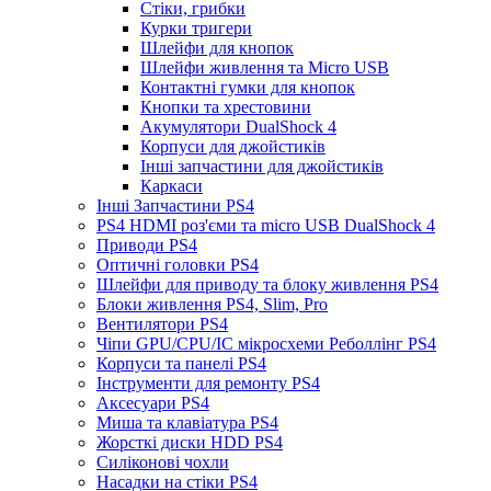
Стіки, грибки
Курки тригери
Шлейфи для кнопок
Шлейфи живлення та Micro USB
Контактні гумки для кнопок
Кнопки та хрестовини
Акумулятори DualShock 4
Корпуси для джойстиків
Інші запчастини для джойстиків
Каркаси
Інші Запчастини PS4
PS4 HDMI роз'єми та micro USB DualShock 4
Приводи PS4
Оптичні головки PS4
Шлейфи для приводу та блоку живлення PS4
Блоки живлення PS4, Slim, Pro
Вентилятори PS4
Чіпи GPU/CPU/IC мікросхеми Реболлінг PS4
Корпуси та панелі PS4
Інструменти для ремонту PS4
Аксесуари PS4
Миша та клавіатура PS4
Жорсткі диски HDD PS4
Силіконові чохли
Насадки на стіки PS4