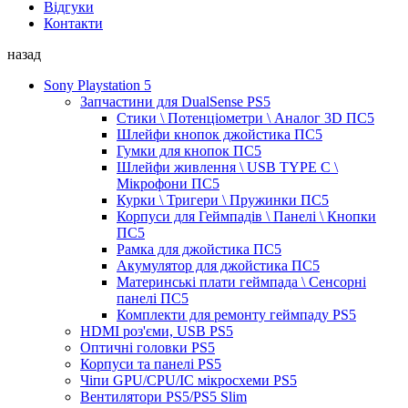
Відгуки
Контакти
назад
Sony Playstation 5
Запчастини для DualSense PS5
Стики \ Потенціометри \ Аналог 3D ПС5
Шлейфи кнопок джойстика ПС5
Гумки для кнопок ПС5
Шлейфи живлення \ USB TYPE C \
Мікрофони ПС5
Курки \ Тригери \ Пружинки ПС5
Корпуси для Геймпадів \ Панелі \ Кнопки
ПС5
Рамка для джойстика ПС5
Акумулятор для джойстика ПС5
Материнські плати геймпада \ Сенсорні
панелі ПС5
Комплекти для ремонту геймпаду PS5
HDMI роз'єми, USB PS5
Оптичні головки PS5
Корпуси та панелі PS5
Чіпи GPU/CPU/IC мікросхеми PS5
Вентилятори PS5/PS5 Slim