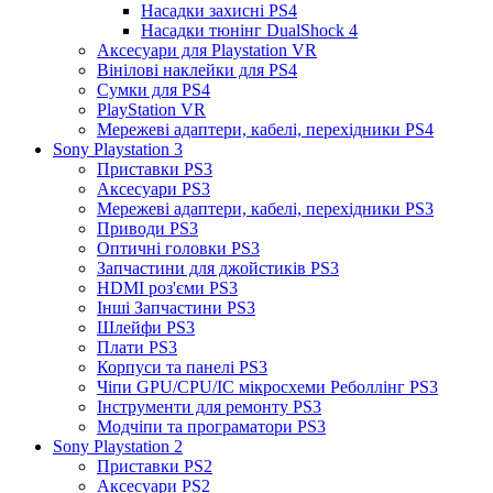
Насадки захисні PS4
Насадки тюнінг DualShock 4
Аксесуари для Playstation VR
Вінілові наклейки для PS4
Сумки для PS4
PlayStation VR
Мережеві адаптери, кабелі, перехідники PS4
Sony Playstation 3
Приставки PS3
Аксесуари PS3
Мережеві адаптери, кабелі, перехідники PS3
Приводи PS3
Оптичні головки PS3
Запчастини для джойстиків PS3
HDMI роз'єми PS3
Інші Запчастини PS3
Шлейфи PS3
Плати PS3
Корпуси та панелі PS3
Чіпи GPU/CPU/IC мікросхеми Реболлінг PS3
Інструменти для ремонту PS3
Модчіпи та програматори PS3
Sony Playstation 2
Приставки PS2
Аксесуари PS2