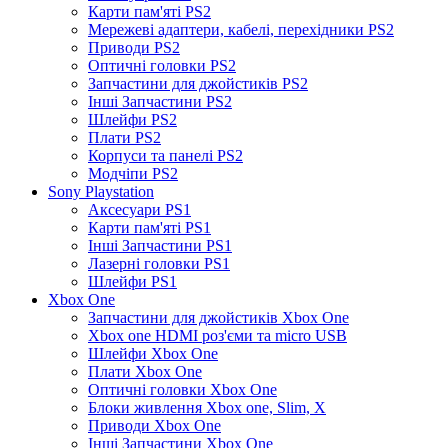
Карти пам'яті PS2
Мережеві адаптери, кабелі, перехідники PS2
Приводи PS2
Оптичні головки PS2
Запчастини для джойстиків PS2
Інші Запчастини PS2
Шлейфи PS2
Плати PS2
Корпуси та панелі PS2
Модчіпи PS2
Sony Playstation
Аксесуари PS1
Карти пам'яті PS1
Інші Запчастини PS1
Лазерні головки PS1
Шлейфи PS1
Xbox One
Запчастини для джойстиків Xbox One
Xbox one HDMI роз'єми та micro USB
Шлейфи Xbox One
Плати Xbox One
Оптичні головки Xbox One
Блоки живлення Xbox one, Slim, X
Приводи Xbox One
Інші Запчастини Xbox One