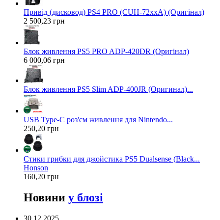
Привід (дисковод) PS4 PRO (CUH-72xxA) (Оригінал)
2 500,23 грн
Блок живлення PS5 PRO ADP-420DR (Оригінал)
6 000,06 грн
Блок живлення PS5 Slim ADP-400JR (Оригинал)...
USB Type-C роз'єм живлення для Nintendo...
250,20 грн
Стики грибки для джойстика PS5 Dualsense (Black...
Honson
160,20 грн
Новини
у блозі
30.12.2025