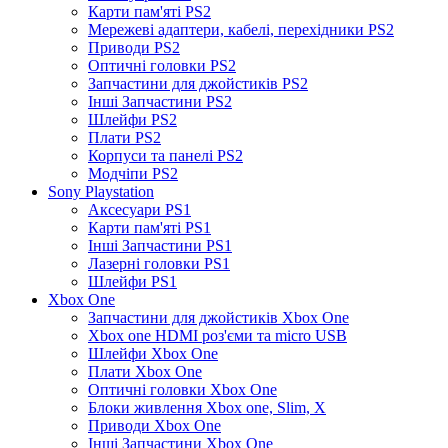
Карти пам'яті PS2
Мережеві адаптери, кабелі, перехідники PS2
Приводи PS2
Оптичні головки PS2
Запчастини для джойстиків PS2
Інші Запчастини PS2
Шлейфи PS2
Плати PS2
Корпуси та панелі PS2
Модчіпи PS2
Sony Playstation
Аксесуари PS1
Карти пам'яті PS1
Інші Запчастини PS1
Лазерні головки PS1
Шлейфи PS1
Xbox One
Запчастини для джойстиків Xbox One
Xbox one HDMI роз'єми та micro USB
Шлейфи Xbox One
Плати Xbox One
Оптичні головки Xbox One
Блоки живлення Xbox one, Slim, X
Приводи Xbox One
Інші Запчастини Xbox One