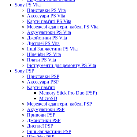
Sony PS Vita
Приставки PS Vita
Аксесуари PS Vita
Карти пам'яті PS Vita
Мережеві адаптери, кабелі PS Vita
Акумулятори PS Vita
Джойстики PS Vita
Дисплеї PS Vita
Інші Запчастини PS Vita
Шлейфи PS Vita
Плати PS Vita
Інструменти для ремонту PS Vita
Sony PSP
Приставки PSP
Аксесуари PSP
Карти пам'яті
Memory Stick Pro Duo (PSP)
MicroSD
Мережеві адаптери, кабелі PSP
Акумулятори PSP
Приводи PSP
Джойстики PSP
Дисплеї PSP
Інші Запчастини PSP
Шлейфи PSP