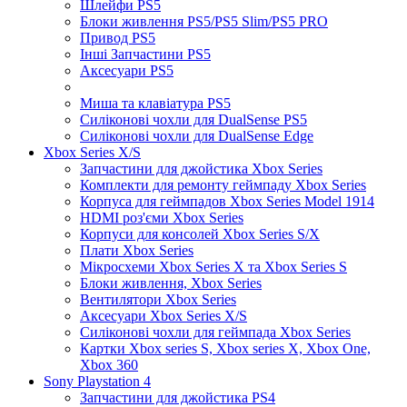
Шлейфи PS5
Блоки живлення PS5/PS5 Slim/PS5 PRO
Привод PS5
Інші Запчастини PS5
Аксесуари PS5
Миша та клавіатура PS5
Силіконові чохли для DualSense PS5
Силіконові чохли для DualSense Edge
Xbox Series X/S
Запчастини для джойстика Xbox Series
Комплекти для ремонту геймпаду Xbox Series
Корпуса для геймпадов Xbox Series Model 1914
HDMI роз'єми Xbox Series
Корпуси для консолей Xbox Series S/X
Плати Xbox Series
Мікросхеми Xbox Series X та Xbox Series S
Блоки живлення, Xbox Series
Вентилятори Xbox Series
Аксесуари Xbox Series X/S
Силіконові чохли для геймпада Xbox Series
Картки Xbox series S, Xbox series X, Xbox One,
Xbox 360
Sony Playstation 4
Запчастини для джойстика PS4