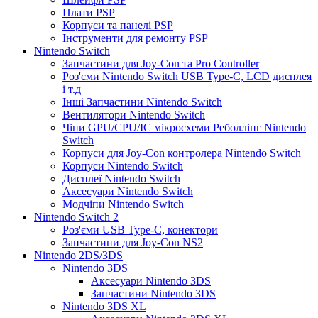
Плати PSP
Корпуси та панелі PSP
Інструменти для ремонту PSP
Nintendo Switch
Запчастини для Joy-Con та Pro Controller
Роз'єми Nintendo Switch USB Type-C, LCD дисплея
і т.д
Інші Запчастини Nintendo Switch
Вентилятори Nintendo Switch
Чіпи GPU/CPU/IC мікросхеми Реболлінг Nintendo
Switch
Корпуси для Joy-Con контролера Nintendo Switch
Корпуси Nintendo Switch
Дисплеї Nintendo Switch
Аксесуари Nintendo Switch
Модчіпи Nintendo Switch
Nintendo Switch 2
Роз'єми USB Type-C, конектори
Запчастини для Joy-Con NS2
Nintendo 2DS/3DS
Nintendo 3DS
Аксесуари Nintendo 3DS
Запчастини Nintendo 3DS
Nintendo 3DS XL