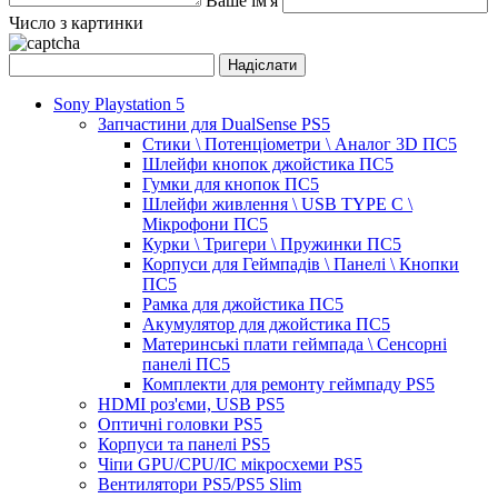
Ваше ім'я
Число з картинки
Sony Playstation 5
Запчастини для DualSense PS5
Стики \ Потенціометри \ Аналог 3D ПС5
Шлейфи кнопок джойстика ПС5
Гумки для кнопок ПС5
Шлейфи живлення \ USB TYPE C \
Мікрофони ПС5
Курки \ Тригери \ Пружинки ПС5
Корпуси для Геймпадів \ Панелі \ Кнопки
ПС5
Рамка для джойстика ПС5
Акумулятор для джойстика ПС5
Материнські плати геймпада \ Сенсорні
панелі ПС5
Комплекти для ремонту геймпаду PS5
HDMI роз'єми, USB PS5
Оптичні головки PS5
Корпуси та панелі PS5
Чіпи GPU/CPU/IC мікросхеми PS5
Вентилятори PS5/PS5 Slim