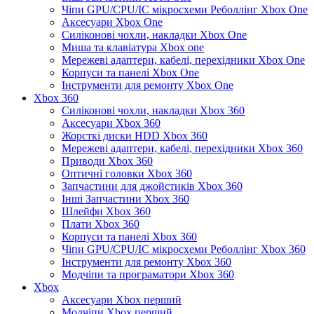
Чіпи GPU/CPU/IC мікросхеми Реболлінг Xbox One
Аксесуари Xbox One
Силіконові чохли, накладки Xbox One
Миша та клавіатура Xbox one
Мережеві адаптери, кабелі, перехідники Xbox One
Корпуси та панелі Xbox One
Інструменти для ремонту Xbox One
Xbox 360
Силіконові чохли, накладки Xbox 360
Аксесуари Xbox 360
Жорсткі диски HDD Xbox 360
Мережеві адаптери, кабелі, перехідники Xbox 360
Приводи Xbox 360
Оптичні головки Xbox 360
Запчастини для джойстиків Xbox 360
Інші Запчастини Xbox 360
Шлейфи Xbox 360
Плати Xbox 360
Корпуси та панелі Xbox 360
Чіпи GPU/CPU/IC мікросхеми Реболлінг Xbox 360
Інструменти для ремонту Xbox 360
Модчіпи та програматори Xbox 360
Xbox
Аксесуари Xbox перший
Модчіпи Xbox перший