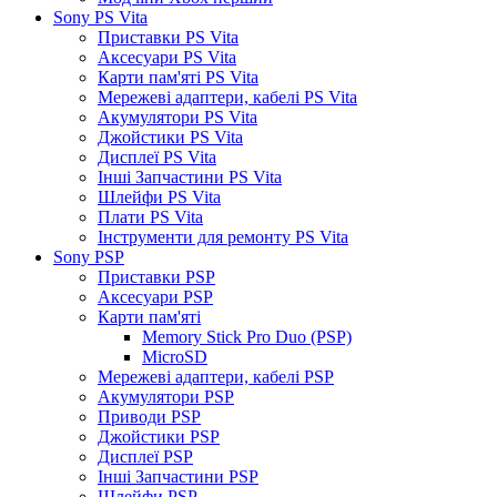
Sony PS Vita
Приставки PS Vita
Аксесуари PS Vita
Карти пам'яті PS Vita
Мережеві адаптери, кабелі PS Vita
Акумулятори PS Vita
Джойстики PS Vita
Дисплеї PS Vita
Інші Запчастини PS Vita
Шлейфи PS Vita
Плати PS Vita
Інструменти для ремонту PS Vita
Sony PSP
Приставки PSP
Аксесуари PSP
Карти пам'яті
Memory Stick Pro Duo (PSP)
MicroSD
Мережеві адаптери, кабелі PSP
Акумулятори PSP
Приводи PSP
Джойстики PSP
Дисплеї PSP
Інші Запчастини PSP
Шлейфи PSP