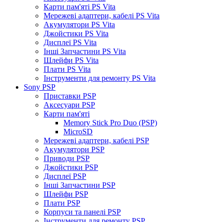
Карти пам'яті PS Vita
Мережеві адаптери, кабелі PS Vita
Акумулятори PS Vita
Джойстики PS Vita
Дисплеї PS Vita
Інші Запчастини PS Vita
Шлейфи PS Vita
Плати PS Vita
Інструменти для ремонту PS Vita
Sony PSP
Приставки PSP
Аксесуари PSP
Карти пам'яті
Memory Stick Pro Duo (PSP)
MicroSD
Мережеві адаптери, кабелі PSP
Акумулятори PSP
Приводи PSP
Джойстики PSP
Дисплеї PSP
Інші Запчастини PSP
Шлейфи PSP
Плати PSP
Корпуси та панелі PSP
Інструменти для ремонту PSP