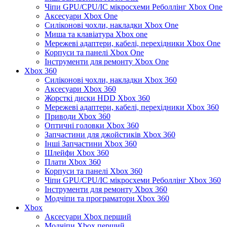
Чіпи GPU/CPU/IC мікросхеми Реболлінг Xbox One
Аксесуари Xbox One
Силіконові чохли, накладки Xbox One
Миша та клавіатура Xbox one
Мережеві адаптери, кабелі, перехідники Xbox One
Корпуси та панелі Xbox One
Інструменти для ремонту Xbox One
Xbox 360
Силіконові чохли, накладки Xbox 360
Аксесуари Xbox 360
Жорсткі диски HDD Xbox 360
Мережеві адаптери, кабелі, перехідники Xbox 360
Приводи Xbox 360
Оптичні головки Xbox 360
Запчастини для джойстиків Xbox 360
Інші Запчастини Xbox 360
Шлейфи Xbox 360
Плати Xbox 360
Корпуси та панелі Xbox 360
Чіпи GPU/CPU/IC мікросхеми Реболлінг Xbox 360
Інструменти для ремонту Xbox 360
Модчіпи та програматори Xbox 360
Xbox
Аксесуари Xbox перший
Модчіпи Xbox перший