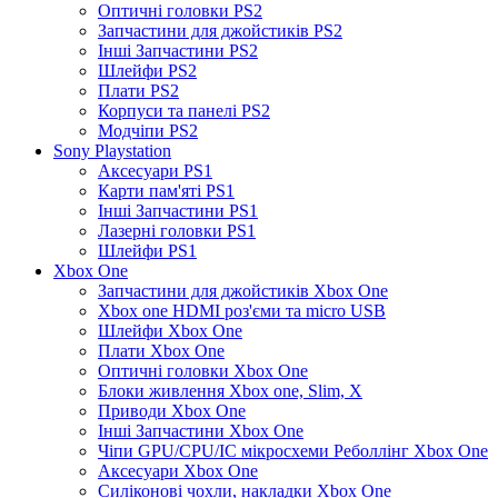
Оптичні головки PS2
Запчастини для джойстиків PS2
Інші Запчастини PS2
Шлейфи PS2
Плати PS2
Корпуси та панелі PS2
Модчіпи PS2
Sony Playstation
Аксесуари PS1
Карти пам'яті PS1
Інші Запчастини PS1
Лазерні головки PS1
Шлейфи PS1
Xbox One
Запчастини для джойстиків Xbox One
Xbox one HDMI роз'єми та micro USB
Шлейфи Xbox One
Плати Xbox One
Оптичні головки Xbox One
Блоки живлення Xbox one, Slim, X
Приводи Xbox One
Інші Запчастини Xbox One
Чіпи GPU/CPU/IC мікросхеми Реболлінг Xbox One
Аксесуари Xbox One
Силіконові чохли, накладки Xbox One