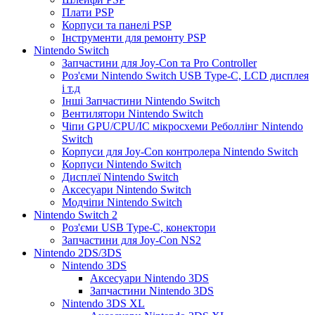
Плати PSP
Корпуси та панелі PSP
Інструменти для ремонту PSP
Nintendo Switch
Запчастини для Joy-Con та Pro Controller
Роз'єми Nintendo Switch USB Type-C, LCD дисплея
і т.д
Інші Запчастини Nintendo Switch
Вентилятори Nintendo Switch
Чіпи GPU/CPU/IC мікросхеми Реболлінг Nintendo
Switch
Корпуси для Joy-Con контролера Nintendo Switch
Корпуси Nintendo Switch
Дисплеї Nintendo Switch
Аксесуари Nintendo Switch
Модчіпи Nintendo Switch
Nintendo Switch 2
Роз'єми USB Type-C, конектори
Запчастини для Joy-Con NS2
Nintendo 2DS/3DS
Nintendo 3DS
Аксесуари Nintendo 3DS
Запчастини Nintendo 3DS
Nintendo 3DS XL