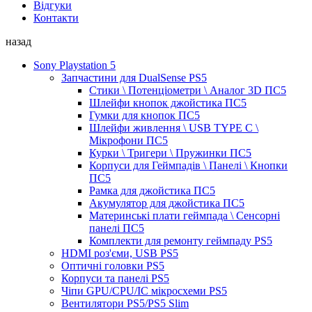
Відгуки
Контакти
назад
Sony Playstation 5
Запчастини для DualSense PS5
Стики \ Потенціометри \ Аналог 3D ПС5
Шлейфи кнопок джойстика ПС5
Гумки для кнопок ПС5
Шлейфи живлення \ USB TYPE C \
Мікрофони ПС5
Курки \ Тригери \ Пружинки ПС5
Корпуси для Геймпадів \ Панелі \ Кнопки
ПС5
Рамка для джойстика ПС5
Акумулятор для джойстика ПС5
Материнські плати геймпада \ Сенсорні
панелі ПС5
Комплекти для ремонту геймпаду PS5
HDMI роз'єми, USB PS5
Оптичні головки PS5
Корпуси та панелі PS5
Чіпи GPU/CPU/IC мікросхеми PS5
Вентилятори PS5/PS5 Slim