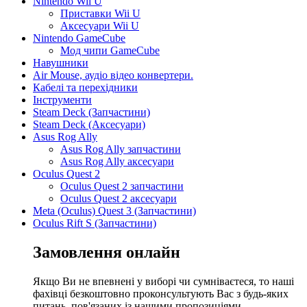
Nintendo Wii U
Приставки Wii U
Аксесуари Wii U
Nintendo GameCube
Мод чипи GameCube
Навушники
Air Mouse, аудіо відео конвертери.
Кабелі та перехідники
Інструменти
Steam Deck (Запчастини)
Steam Deck (Аксесуари)
Asus Rog Ally
Asus Rog Ally запчастини
Asus Rog Ally аксесуари
Oculus Quest 2
Oculus Quest 2 запчастини
Oculus Quest 2 аксесуари
Meta (Oculus) Quest 3 (Запчастини)
Oculus Rift S (Запчастини)
Замовлення онлайн
Якщо Ви не впевнені у виборі чи сумніваєтеся, то наші
фахівці безкоштовно проконсультують Вас з будь-яких
питань, пов'язаних із нашими пропозиціями