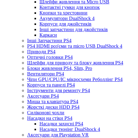
Шлейфи живлення та Micro USB
Контактні гумки для кнопок
Кнопки та хрестовини
Акумулятори DualShock 4
Корпуси для джойстиків
Інші запчастини для джойстиків
Каркаси
Інші Запчастини PS4
PS4 HDMI роз'єми та micro USB DualShock 4
Приводи PS4
Оптичні головки PS4
Шлейфи для приводу та блоку живлення PS4
Блоки живлення PS4, Slim, Pro
Вентилятори PS4
Чіпи GPU/CPU/IC мікросхеми Реболлінг PS4
Корпуси та панелі PS4
Інструменти для ремонту PS4
Аксесуари PS4
Миша та клавіатура PS4
Жорсткі диски HDD PS4
Силіконові чохли
Насадки на стіки PS4
Насадки захисні PS4
Насадки тюнінг DualShock 4
Аксесуари для Playstation VR