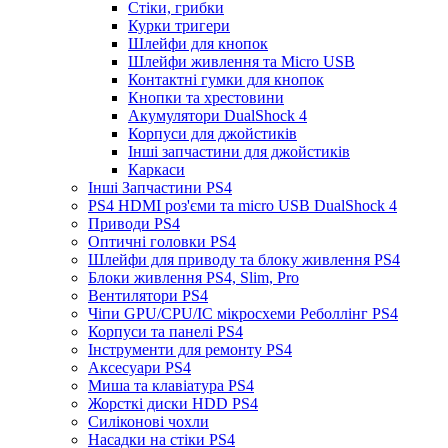
Стіки, грибки
Курки тригери
Шлейфи для кнопок
Шлейфи живлення та Micro USB
Контактні гумки для кнопок
Кнопки та хрестовини
Акумулятори DualShock 4
Корпуси для джойстиків
Інші запчастини для джойстиків
Каркаси
Інші Запчастини PS4
PS4 HDMI роз'єми та micro USB DualShock 4
Приводи PS4
Оптичні головки PS4
Шлейфи для приводу та блоку живлення PS4
Блоки живлення PS4, Slim, Pro
Вентилятори PS4
Чіпи GPU/CPU/IC мікросхеми Реболлінг PS4
Корпуси та панелі PS4
Інструменти для ремонту PS4
Аксесуари PS4
Миша та клавіатура PS4
Жорсткі диски HDD PS4
Силіконові чохли
Насадки на стіки PS4