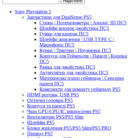
Sony Playstation 5
Запчастини для DualSense PS5
Стики \ Потенціометри \ Аналог 3D ПС5
Шлейфи кнопок джойстика ПС5
Гумки для кнопок ПС5
Шлейфи живлення \ USB TYPE C \
Мікрофони ПС5
Курки \ Тригери \ Пружинки ПС5
Корпуси для Геймпадів \ Панелі \ Кнопки
ПС5
Рамка для джойстика ПС5
Акумулятор для джойстика ПС5
Материнські плати геймпада \ Сенсорні
панелі ПС5
Комплекти для ремонту геймпаду PS5
HDMI роз'єми, USB PS5
Оптичні головки PS5
Корпуси та панелі PS5
Чіпи GPU/CPU/IC мікросхеми PS5
Вентилятори PS5/PS5 Slim
Шлейфи PS5
Блоки живлення PS5/PS5 Slim/PS5 PRO
Привод PS5