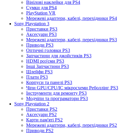
Вінілові наклейки для PS4
Сумки для PS4
PlayStation VR
Мережеві адаптери, кабелі, перехідники PS4
Sony Playstation 3
Приставки PS3
Аксесуари PS3
Мережеві адаптери, кабелі, перехідники PS3
Приводи PS3
Оптичні головки PS3
Запчастини для джойстиків PS3
HDMI роз'єми PS3
Інші Запчастини PS3
Шлейфи PS3
Плати PS3
Корпуси та панелі PS3
Чіпи GPU/CPU/IC мікросхеми Реболлінг PS3
Інструменти для ремонту PS3
Модчіпи та програматори PS3
Sony Playstation 2
Приставки PS2
Аксесуари PS2
Карти пам'яті PS2
Мережеві адаптери, кабелі, перехідники PS2
Приводи PS2