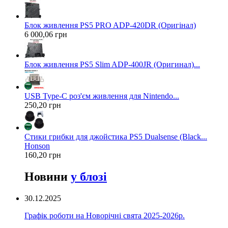
Блок живлення PS5 PRO ADP-420DR (Оригінал)
6 000,06 грн
Блок живлення PS5 Slim ADP-400JR (Оригинал)...
USB Type-C роз'єм живлення для Nintendo...
250,20 грн
Стики грибки для джойстика PS5 Dualsense (Black...
Honson
160,20 грн
Новини
у блозі
30.12.2025
Графік роботи на Новорічні свята 2025-2026р.