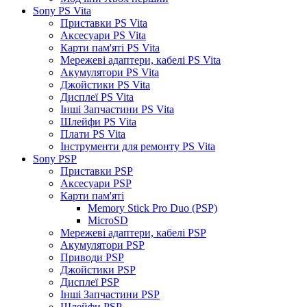
Sony PS Vita
Приставки PS Vita
Аксесуари PS Vita
Карти пам'яті PS Vita
Мережеві адаптери, кабелі PS Vita
Акумулятори PS Vita
Джойстики PS Vita
Дисплеї PS Vita
Інші Запчастини PS Vita
Шлейфи PS Vita
Плати PS Vita
Інструменти для ремонту PS Vita
Sony PSP
Приставки PSP
Аксесуари PSP
Карти пам'яті
Memory Stick Pro Duo (PSP)
MicroSD
Мережеві адаптери, кабелі PSP
Акумулятори PSP
Приводи PSP
Джойстики PSP
Дисплеї PSP
Інші Запчастини PSP
Шлейфи PSP