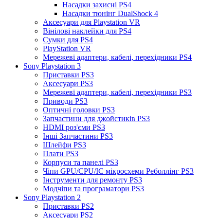
Насадки захисні PS4
Насадки тюнінг DualShock 4
Аксесуари для Playstation VR
Вінілові наклейки для PS4
Сумки для PS4
PlayStation VR
Мережеві адаптери, кабелі, перехідники PS4
Sony Playstation 3
Приставки PS3
Аксесуари PS3
Мережеві адаптери, кабелі, перехідники PS3
Приводи PS3
Оптичні головки PS3
Запчастини для джойстиків PS3
HDMI роз'єми PS3
Інші Запчастини PS3
Шлейфи PS3
Плати PS3
Корпуси та панелі PS3
Чіпи GPU/CPU/IC мікросхеми Реболлінг PS3
Інструменти для ремонту PS3
Модчіпи та програматори PS3
Sony Playstation 2
Приставки PS2
Аксесуари PS2