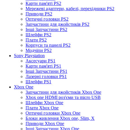
Карти пам'яті PS2
Мережеві адаптери, кабелі, перехідники PS2
Приводи PS2
Оптичні головки PS2
Запчастини для джойстиків PS2
Інші Запчастини PS2
Шлейфи PS2
Плати PS2
Корпуси та панелі PS2
Модчіпи PS2
Sony Playstation
Аксесуари PS1
Карти пам'яті PS1
Інші Запчастини PS1
Лазерні головки PS1
Шлейфи PS1
Xbox One
Запчастини для джойстиків Xbox One
Xbox one HDMI роз'єми та micro USB
Шлейфи Xbox One
Плати Xbox One
Оптичні головки Xbox One
Блоки живлення Xbox one, Slim, X
Приводи Xbox One
Інші Запчастини Xbox One