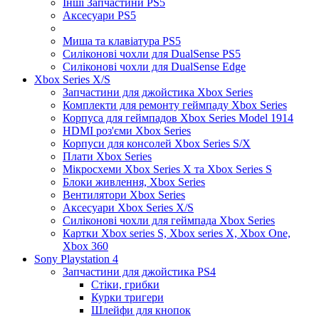
Інші Запчастини PS5
Аксесуари PS5
Миша та клавіатура PS5
Силіконові чохли для DualSense PS5
Силіконові чохли для DualSense Edge
Xbox Series X/S
Запчастини для джойстика Xbox Series
Комплекти для ремонту геймпаду Xbox Series
Корпуса для геймпадов Xbox Series Model 1914
HDMI роз'єми Xbox Series
Корпуси для консолей Xbox Series S/X
Плати Xbox Series
Мікросхеми Xbox Series X та Xbox Series S
Блоки живлення, Xbox Series
Вентилятори Xbox Series
Аксесуари Xbox Series X/S
Силіконові чохли для геймпада Xbox Series
Картки Xbox series S, Xbox series X, Xbox One,
Xbox 360
Sony Playstation 4
Запчастини для джойстика PS4
Стіки, грибки
Курки тригери
Шлейфи для кнопок