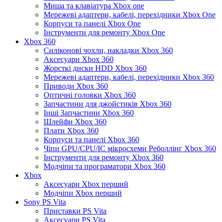
Миша та клавіатура Xbox one
Мережеві адаптери, кабелі, перехідники Xbox One
Корпуси та панелі Xbox One
Інструменти для ремонту Xbox One
Xbox 360
Силіконові чохли, накладки Xbox 360
Аксесуари Xbox 360
Жорсткі диски HDD Xbox 360
Мережеві адаптери, кабелі, перехідники Xbox 360
Приводи Xbox 360
Оптичні головки Xbox 360
Запчастини для джойстиків Xbox 360
Інші Запчастини Xbox 360
Шлейфи Xbox 360
Плати Xbox 360
Корпуси та панелі Xbox 360
Чіпи GPU/CPU/IC мікросхеми Реболлінг Xbox 360
Інструменти для ремонту Xbox 360
Модчіпи та програматори Xbox 360
Xbox
Аксесуари Xbox перший
Модчіпи Xbox перший
Sony PS Vita
Приставки PS Vita
Аксесуари PS Vita