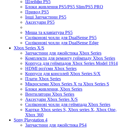
Шлейфи PS5
Блоки живлення PS5/PS5 Slim/PS5 PRO
Привод PS5
Інші Запчастини PS5
Аксесуари PS5
Миша та клавіатура PS5
Силіконові чохли для DualSense PS5
Силіконові чохли для DualSense Edge
Xbox Series X/S
Запчастини для джойстика Xbox Series
Комплекти для ремонту геймпаду Xbox Series
Корпуса для геймпадов Xbox Series Model 1914
HDMI роз'єми Xbox Series
Корпуси для консолей Xbox Series S/X
Плати Xbox Series
Мікросхеми Xbox Series X та Xbox Series S
Блоки живлення, Xbox Series
Вентилятори Xbox Series
Аксесуари Xbox Series X/S
Силіконові чохли для геймпада Xbox Series
Картки Xbox series S, Xbox series X, Xbox One,
Xbox 360
Sony Playstation 4
Запчастини для джойстика PS4