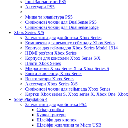
Інші Запчастини PS5
Аксесуари PS5
Миша та клавіатура PS5
Силіконові чохли для DualSense PS5
Силіконові чохли для DualSense Edge
Xbox Series X/S
Запчастини для джойстика Xbox Series
Комплекти для ремонту геймпаду Xbox Series
Корпуса для геймпадов Xbox Series Model 1914
HDMI роз'єми Xbox Series
Корпуси для консолей Xbox Series S/X
Плати Xbox Series
Мікросхеми Xbox Series X та Xbox Series S
Блоки живлення, Xbox Series
Вентилятори Xbox Series
Аксесуари Xbox Series X/S
Силіконові чохли для геймпада Xbox Series
Картки Xbox series S, Xbox series X, Xbox One, Xbox
Sony Playstation 4
Запчастини для джойстика PS4
Стіки, грибки
Курки тригери
Шлейфи для кнопок
Шлейфи живлення та Micro USB