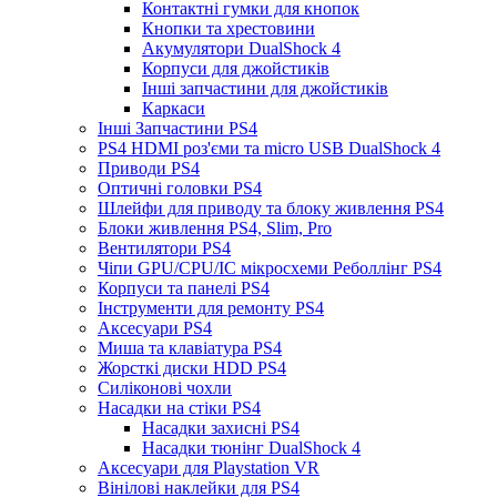
Контактні гумки для кнопок
Кнопки та хрестовини
Акумулятори DualShock 4
Корпуси для джойстиків
Інші запчастини для джойстиків
Каркаси
Інші Запчастини PS4
PS4 HDMI роз'єми та micro USB DualShock 4
Приводи PS4
Оптичні головки PS4
Шлейфи для приводу та блоку живлення PS4
Блоки живлення PS4, Slim, Pro
Вентилятори PS4
Чіпи GPU/CPU/IC мікросхеми Реболлінг PS4
Корпуси та панелі PS4
Інструменти для ремонту PS4
Аксесуари PS4
Миша та клавіатура PS4
Жорсткі диски HDD PS4
Силіконові чохли
Насадки на стіки PS4
Насадки захисні PS4
Насадки тюнінг DualShock 4
Аксесуари для Playstation VR
Вінілові наклейки для PS4