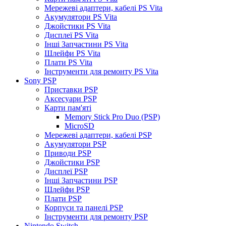
Мережеві адаптери, кабелі PS Vita
Акумулятори PS Vita
Джойстики PS Vita
Дисплеї PS Vita
Інші Запчастини PS Vita
Шлейфи PS Vita
Плати PS Vita
Інструменти для ремонту PS Vita
Sony PSP
Приставки PSP
Аксесуари PSP
Карти пам'яті
Memory Stick Pro Duo (PSP)
MicroSD
Мережеві адаптери, кабелі PSP
Акумулятори PSP
Приводи PSP
Джойстики PSP
Дисплеї PSP
Інші Запчастини PSP
Шлейфи PSP
Плати PSP
Корпуси та панелі PSP
Інструменти для ремонту PSP
Nintendo Switch