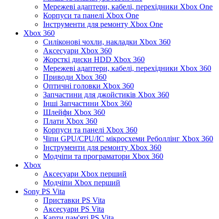
Мережеві адаптери, кабелі, перехідники Xbox One
Корпуси та панелі Xbox One
Інструменти для ремонту Xbox One
Xbox 360
Силіконові чохли, накладки Xbox 360
Аксесуари Xbox 360
Жорсткі диски HDD Xbox 360
Мережеві адаптери, кабелі, перехідники Xbox 360
Приводи Xbox 360
Оптичні головки Xbox 360
Запчастини для джойстиків Xbox 360
Інші Запчастини Xbox 360
Шлейфи Xbox 360
Плати Xbox 360
Корпуси та панелі Xbox 360
Чіпи GPU/CPU/IC мікросхеми Реболлінг Xbox 360
Інструменти для ремонту Xbox 360
Модчіпи та програматори Xbox 360
Xbox
Аксесуари Xbox перший
Модчіпи Xbox перший
Sony PS Vita
Приставки PS Vita
Аксесуари PS Vita
Карти пам'яті PS Vita