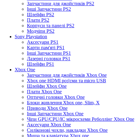
Запчастини для джойстиків PS2
Інші Запчастини PS2
Шлейфи PS2
Плати PS2
Корпуси та панелі PS2
Модчіпи PS2
Sony Playstation
Аксесуари PS1
Карти пам'яті PS1
Інші Запчастини PS1
Лазерні головки PS1
Шлейфи PS1
Xbox One
Запчастини для джойстиків Xbox One
Xbox one HDMI роз'єми та micro USB
Шлейфи Xbox One
Плати Xbox One
Оптичні головки Xbox One
Блоки живлення Xbox one, Slim, X
Приводи Xbox One
Інші Запчастини Xbox One
Чіпи GPU/CPU/IC мікросхеми Реболлінг Xbox One
Аксесуари Xbox One
Силіконові чохли, накладки Xbox One
Миша та клавіатура Xbox one