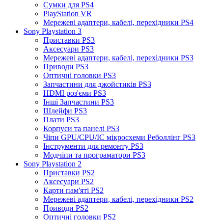
Сумки для PS4
PlayStation VR
Мережеві адаптери, кабелі, перехідники PS4
Sony Playstation 3
Приставки PS3
Аксесуари PS3
Мережеві адаптери, кабелі, перехідники PS3
Приводи PS3
Оптичні головки PS3
Запчастини для джойстиків PS3
HDMI роз'єми PS3
Інші Запчастини PS3
Шлейфи PS3
Плати PS3
Корпуси та панелі PS3
Чіпи GPU/CPU/IC мікросхеми Реболлінг PS3
Інструменти для ремонту PS3
Модчіпи та програматори PS3
Sony Playstation 2
Приставки PS2
Аксесуари PS2
Карти пам'яті PS2
Мережеві адаптери, кабелі, перехідники PS2
Приводи PS2
Оптичні головки PS2