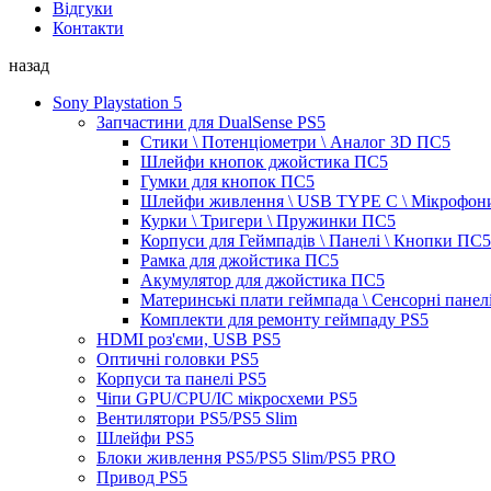
Відгуки
Контакти
назад
Sony Playstation 5
Запчастини для DualSense PS5
Стики \ Потенціометри \ Аналог 3D ПС5
Шлейфи кнопок джойстика ПС5
Гумки для кнопок ПС5
Шлейфи живлення \ USB TYPE C \ Мікрофон
Курки \ Тригери \ Пружинки ПС5
Корпуси для Геймпадів \ Панелі \ Кнопки ПС5
Рамка для джойстика ПС5
Акумулятор для джойстика ПС5
Материнські плати геймпада \ Сенсорні панел
Комплекти для ремонту геймпаду PS5
HDMI роз'єми, USB PS5
Оптичні головки PS5
Корпуси та панелі PS5
Чіпи GPU/CPU/IC мікросхеми PS5
Вентилятори PS5/PS5 Slim
Шлейфи PS5
Блоки живлення PS5/PS5 Slim/PS5 PRO
Привод PS5