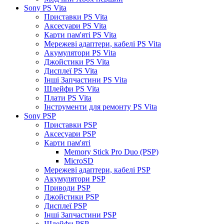
Sony PS Vita
Приставки PS Vita
Аксесуари PS Vita
Карти пам'яті PS Vita
Мережеві адаптери, кабелі PS Vita
Акумулятори PS Vita
Джойстики PS Vita
Дисплеї PS Vita
Інші Запчастини PS Vita
Шлейфи PS Vita
Плати PS Vita
Інструменти для ремонту PS Vita
Sony PSP
Приставки PSP
Аксесуари PSP
Карти пам'яті
Memory Stick Pro Duo (PSP)
MicroSD
Мережеві адаптери, кабелі PSP
Акумулятори PSP
Приводи PSP
Джойстики PSP
Дисплеї PSP
Інші Запчастини PSP
Шлейфи PSP