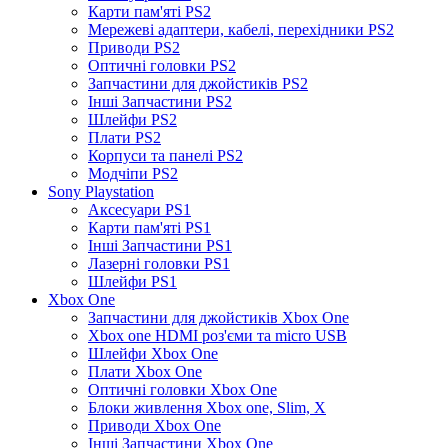
Карти пам'яті PS2
Мережеві адаптери, кабелі, перехідники PS2
Приводи PS2
Оптичні головки PS2
Запчастини для джойстиків PS2
Інші Запчастини PS2
Шлейфи PS2
Плати PS2
Корпуси та панелі PS2
Модчіпи PS2
Sony Playstation
Аксесуари PS1
Карти пам'яті PS1
Інші Запчастини PS1
Лазерні головки PS1
Шлейфи PS1
Xbox One
Запчастини для джойстиків Xbox One
Xbox one HDMI роз'єми та micro USB
Шлейфи Xbox One
Плати Xbox One
Оптичні головки Xbox One
Блоки живлення Xbox one, Slim, X
Приводи Xbox One
Інші Запчастини Xbox One