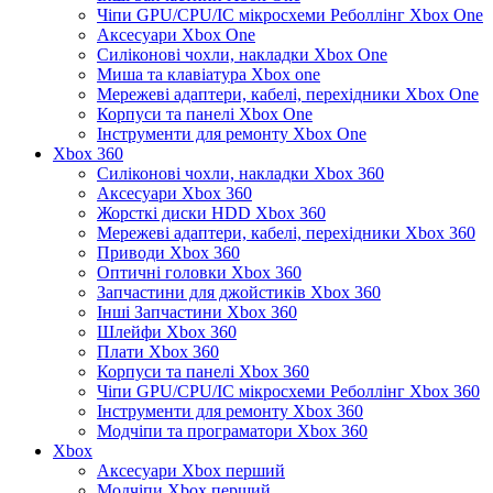
Чіпи GPU/CPU/IC мікросхеми Реболлінг Xbox One
Аксесуари Xbox One
Силіконові чохли, накладки Xbox One
Миша та клавіатура Xbox one
Мережеві адаптери, кабелі, перехідники Xbox One
Корпуси та панелі Xbox One
Інструменти для ремонту Xbox One
Xbox 360
Силіконові чохли, накладки Xbox 360
Аксесуари Xbox 360
Жорсткі диски HDD Xbox 360
Мережеві адаптери, кабелі, перехідники Xbox 360
Приводи Xbox 360
Оптичні головки Xbox 360
Запчастини для джойстиків Xbox 360
Інші Запчастини Xbox 360
Шлейфи Xbox 360
Плати Xbox 360
Корпуси та панелі Xbox 360
Чіпи GPU/CPU/IC мікросхеми Реболлінг Xbox 360
Інструменти для ремонту Xbox 360
Модчіпи та програматори Xbox 360
Xbox
Аксесуари Xbox перший
Модчіпи Xbox перший