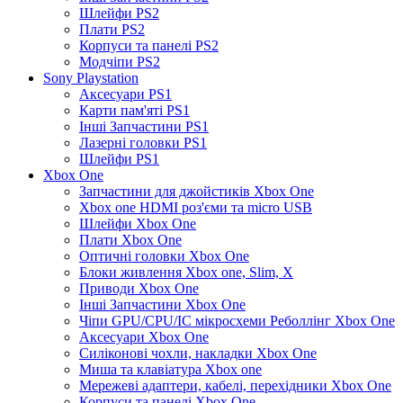
Шлейфи PS2
Плати PS2
Корпуси та панелі PS2
Модчіпи PS2
Sony Playstation
Аксесуари PS1
Карти пам'яті PS1
Інші Запчастини PS1
Лазерні головки PS1
Шлейфи PS1
Xbox One
Запчастини для джойстиків Xbox One
Xbox one HDMI роз'єми та micro USB
Шлейфи Xbox One
Плати Xbox One
Оптичні головки Xbox One
Блоки живлення Xbox one, Slim, X
Приводи Xbox One
Інші Запчастини Xbox One
Чіпи GPU/CPU/IC мікросхеми Реболлінг Xbox One
Аксесуари Xbox One
Силіконові чохли, накладки Xbox One
Миша та клавіатура Xbox one
Мережеві адаптери, кабелі, перехідники Xbox One
Корпуси та панелі Xbox One