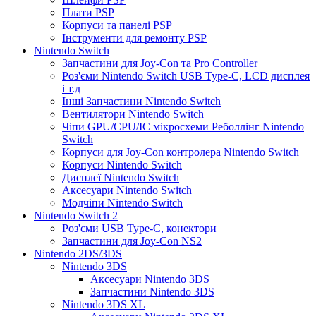
Плати PSP
Корпуси та панелі PSP
Інструменти для ремонту PSP
Nintendo Switch
Запчастини для Joy-Con та Pro Controller
Роз'єми Nintendo Switch USB Type-C, LCD дисплея
і т.д
Інші Запчастини Nintendo Switch
Вентилятори Nintendo Switch
Чіпи GPU/CPU/IC мікросхеми Реболлінг Nintendo
Switch
Корпуси для Joy-Con контролера Nintendo Switch
Корпуси Nintendo Switch
Дисплеї Nintendo Switch
Аксесуари Nintendo Switch
Модчіпи Nintendo Switch
Nintendo Switch 2
Роз'єми USB Type-C, конектори
Запчастини для Joy-Con NS2
Nintendo 2DS/3DS
Nintendo 3DS
Аксесуари Nintendo 3DS
Запчастини Nintendo 3DS
Nintendo 3DS XL