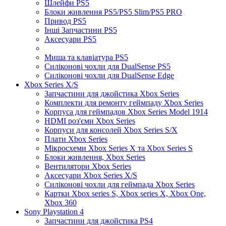
Шлейфи PS5
Блоки живлення PS5/PS5 Slim/PS5 PRO
Привод PS5
Інші Запчастини PS5
Аксесуари PS5
Миша та клавіатура PS5
Силіконові чохли для DualSense PS5
Силіконові чохли для DualSense Edge
Xbox Series X/S
Запчастини для джойстика Xbox Series
Комплекти для ремонту геймпаду Xbox Series
Корпуса для геймпадов Xbox Series Model 1914
HDMI роз'єми Xbox Series
Корпуси для консолей Xbox Series S/X
Плати Xbox Series
Мікросхеми Xbox Series X та Xbox Series S
Блоки живлення, Xbox Series
Вентилятори Xbox Series
Аксесуари Xbox Series X/S
Силіконові чохли для геймпада Xbox Series
Картки Xbox series S, Xbox series X, Xbox One,
Xbox 360
Sony Playstation 4
Запчастини для джойстика PS4