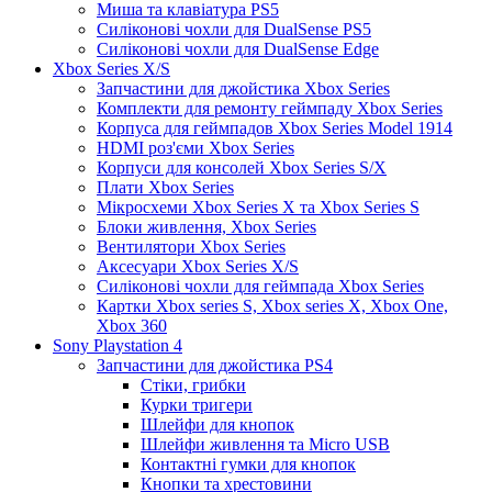
Миша та клавіатура PS5
Силіконові чохли для DualSense PS5
Силіконові чохли для DualSense Edge
Xbox Series X/S
Запчастини для джойстика Xbox Series
Комплекти для ремонту геймпаду Xbox Series
Корпуса для геймпадов Xbox Series Model 1914
HDMI роз'єми Xbox Series
Корпуси для консолей Xbox Series S/X
Плати Xbox Series
Мікросхеми Xbox Series X та Xbox Series S
Блоки живлення, Xbox Series
Вентилятори Xbox Series
Аксесуари Xbox Series X/S
Силіконові чохли для геймпада Xbox Series
Картки Xbox series S, Xbox series X, Xbox One,
Xbox 360
Sony Playstation 4
Запчастини для джойстика PS4
Стіки, грибки
Курки тригери
Шлейфи для кнопок
Шлейфи живлення та Micro USB
Контактні гумки для кнопок
Кнопки та хрестовини