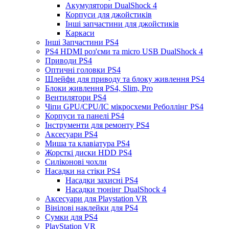
Акумулятори DualShock 4
Корпуси для джойстиків
Інші запчастини для джойстиків
Каркаси
Інші Запчастини PS4
PS4 HDMI роз'єми та micro USB DualShock 4
Приводи PS4
Оптичні головки PS4
Шлейфи для приводу та блоку живлення PS4
Блоки живлення PS4, Slim, Pro
Вентилятори PS4
Чіпи GPU/CPU/IC мікросхеми Реболлінг PS4
Корпуси та панелі PS4
Інструменти для ремонту PS4
Аксесуари PS4
Миша та клавіатура PS4
Жорсткі диски HDD PS4
Силіконові чохли
Насадки на стіки PS4
Насадки захисні PS4
Насадки тюнінг DualShock 4
Аксесуари для Playstation VR
Вінілові наклейки для PS4
Сумки для PS4
PlayStation VR