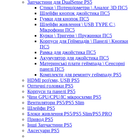
Запчастини для DualSense PS5
Стики \ Потенціометри \ Аналог 3D ПС5
Шлейфи кнопок джойстика ПС5
Гумки для кнопок ПС5
Шлейфи живлення \ USB TYPE C \
Мікрофони ПС5
Курки \ Тригери \ Пружинки ПС5
Корпуси для Геймпадів \ Панелі \ Кнопки
ПС5
Рамка для джойстика ПС5
Акумулятор для джойстика ПС5
Материнські плати геймпада \ Сенсорні
панелі ПС5
Комплекти для ремонту геймпаду PS5
HDMI роз'єми, USB PS5
Оптичні головки PS5
Корпуси та панелі PS5
Чіпи GPU/CPU/IC мікросхеми PS5
Вентилятори PS5/PS5 Slim
Шлейфи PS5
Блоки живлення PS5/PS5 Slim/PS5 PRO
Привод PS5
Інші Запчастини PS5
Аксесуари PS5