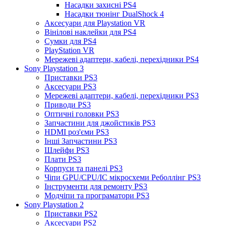
Насадки захисні PS4
Насадки тюнінг DualShock 4
Аксесуари для Playstation VR
Вінілові наклейки для PS4
Сумки для PS4
PlayStation VR
Мережеві адаптери, кабелі, перехідники PS4
Sony Playstation 3
Приставки PS3
Аксесуари PS3
Мережеві адаптери, кабелі, перехідники PS3
Приводи PS3
Оптичні головки PS3
Запчастини для джойстиків PS3
HDMI роз'єми PS3
Інші Запчастини PS3
Шлейфи PS3
Плати PS3
Корпуси та панелі PS3
Чіпи GPU/CPU/IC мікросхеми Реболлінг PS3
Інструменти для ремонту PS3
Модчіпи та програматори PS3
Sony Playstation 2
Приставки PS2
Аксесуари PS2