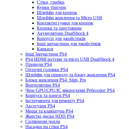
Стіки, грибки
Курки тригери
Шлейфи для кнопок
Шлейфи живлення та Micro USB
Контактні гумки для кнопок
Кнопки та хрестовини
Акумулятори DualShock 4
Корпуси для джойстиків
Інші запчастини для джойстиків
Каркаси
Інші Запчастини PS4
PS4 HDMI роз'єми та micro USB DualShock 4
Приводи PS4
Оптичні головки PS4
Шлейфи для приводу та блоку живлення PS4
Блоки живлення PS4, Slim, Pro
Вентилятори PS4
Чіпи GPU/CPU/IC мікросхеми Реболлінг PS4
Корпуси та панелі PS4
Інструменти для ремонту PS4
Аксесуари PS4
Миша та клавіатура PS4
Жорсткі диски HDD PS4
Силіконові чохли
Насадки на стіки PS4