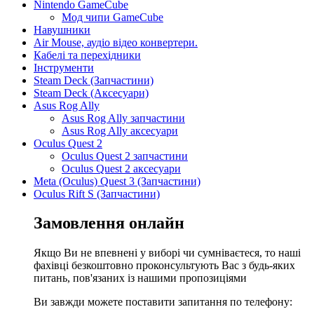
Nintendo GameCube
Мод чипи GameCube
Навушники
Air Mouse, аудіо відео конвертери.
Кабелі та перехідники
Інструменти
Steam Deck (Запчастини)
Steam Deck (Аксесуари)
Asus Rog Ally
Asus Rog Ally запчастини
Asus Rog Ally аксесуари
Oculus Quest 2
Oculus Quest 2 запчастини
Oculus Quest 2 аксесуари
Meta (Oculus) Quest 3 (Запчастини)
Oculus Rift S (Запчастини)
Замовлення онлайн
Якщо Ви не впевнені у виборі чи сумніваєтеся, то наші
фахівці безкоштовно проконсультують Вас з будь-яких
питань, пов'язаних із нашими пропозиціями
Ви завжди можете поставити запитання по телефону: