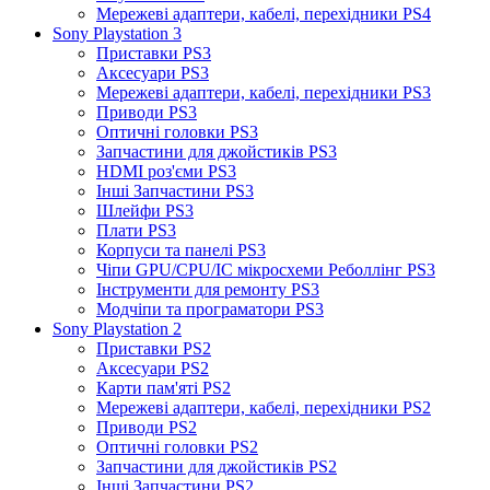
Мережеві адаптери, кабелі, перехідники PS4
Sony Playstation 3
Приставки PS3
Аксесуари PS3
Мережеві адаптери, кабелі, перехідники PS3
Приводи PS3
Оптичні головки PS3
Запчастини для джойстиків PS3
HDMI роз'єми PS3
Інші Запчастини PS3
Шлейфи PS3
Плати PS3
Корпуси та панелі PS3
Чіпи GPU/CPU/IC мікросхеми Реболлінг PS3
Інструменти для ремонту PS3
Модчіпи та програматори PS3
Sony Playstation 2
Приставки PS2
Аксесуари PS2
Карти пам'яті PS2
Мережеві адаптери, кабелі, перехідники PS2
Приводи PS2
Оптичні головки PS2
Запчастини для джойстиків PS2
Інші Запчастини PS2