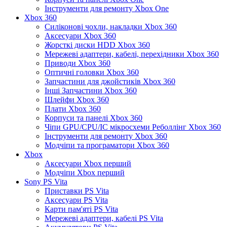
Інструменти для ремонту Xbox One
Xbox 360
Силіконові чохли, накладки Xbox 360
Аксесуари Xbox 360
Жорсткі диски HDD Xbox 360
Мережеві адаптери, кабелі, перехідники Xbox 360
Приводи Xbox 360
Оптичні головки Xbox 360
Запчастини для джойстиків Xbox 360
Інші Запчастини Xbox 360
Шлейфи Xbox 360
Плати Xbox 360
Корпуси та панелі Xbox 360
Чіпи GPU/CPU/IC мікросхеми Реболлінг Xbox 360
Інструменти для ремонту Xbox 360
Модчіпи та програматори Xbox 360
Xbox
Аксесуари Xbox перший
Модчіпи Xbox перший
Sony PS Vita
Приставки PS Vita
Аксесуари PS Vita
Карти пам'яті PS Vita
Мережеві адаптери, кабелі PS Vita