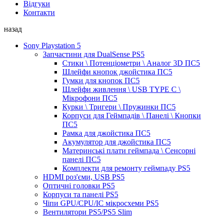
Відгуки
Контакти
назад
Sony Playstation 5
Запчастини для DualSense PS5
Стики \ Потенціометри \ Аналог 3D ПС5
Шлейфи кнопок джойстика ПС5
Гумки для кнопок ПС5
Шлейфи живлення \ USB TYPE C \
Мікрофони ПС5
Курки \ Тригери \ Пружинки ПС5
Корпуси для Геймпадів \ Панелі \ Кнопки
ПС5
Рамка для джойстика ПС5
Акумулятор для джойстика ПС5
Материнські плати геймпада \ Сенсорні
панелі ПС5
Комплекти для ремонту геймпаду PS5
HDMI роз'єми, USB PS5
Оптичні головки PS5
Корпуси та панелі PS5
Чіпи GPU/CPU/IC мікросхеми PS5
Вентилятори PS5/PS5 Slim