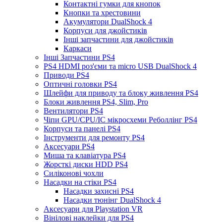
Контактні гумки для кнопок
Кнопки та хрестовини
Акумулятори DualShock 4
Корпуси для джойстиків
Інші запчастини для джойстиків
Каркаси
Інші Запчастини PS4
PS4 HDMI роз'єми та micro USB DualShock 4
Приводи PS4
Оптичні головки PS4
Шлейфи для приводу та блоку живлення PS4
Блоки живлення PS4, Slim, Pro
Вентилятори PS4
Чіпи GPU/CPU/IC мікросхеми Реболлінг PS4
Корпуси та панелі PS4
Інструменти для ремонту PS4
Аксесуари PS4
Миша та клавіатура PS4
Жорсткі диски HDD PS4
Силіконові чохли
Насадки на стіки PS4
Насадки захисні PS4
Насадки тюнінг DualShock 4
Аксесуари для Playstation VR
Вінілові наклейки для PS4