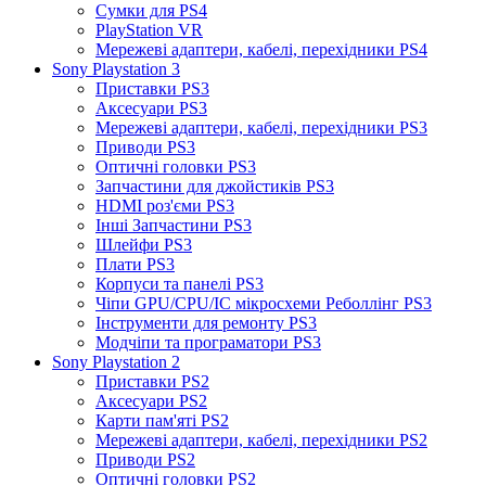
Сумки для PS4
PlayStation VR
Мережеві адаптери, кабелі, перехідники PS4
Sony Playstation 3
Приставки PS3
Аксесуари PS3
Мережеві адаптери, кабелі, перехідники PS3
Приводи PS3
Оптичні головки PS3
Запчастини для джойстиків PS3
HDMI роз'єми PS3
Інші Запчастини PS3
Шлейфи PS3
Плати PS3
Корпуси та панелі PS3
Чіпи GPU/CPU/IC мікросхеми Реболлінг PS3
Інструменти для ремонту PS3
Модчіпи та програматори PS3
Sony Playstation 2
Приставки PS2
Аксесуари PS2
Карти пам'яті PS2
Мережеві адаптери, кабелі, перехідники PS2
Приводи PS2
Оптичні головки PS2