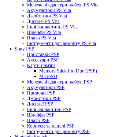
Мережеві адаптери, кабелі PS Vita
Акумулятори PS Vita
Джойстики PS Vita
Дисплеї PS Vita
Інші Запчастини PS Vita
Шлейфи PS Vita
Плати PS Vita
Інструменти для ремонту PS Vita
Sony PSP
Приставки PSP
Аксесуари PSP
Карти пам'яті
Memory Stick Pro Duo (PSP)
MicroSD
Мережеві адаптери, кабелі PSP
Акумулятори PSP
Приводи PSP
Джойстики PSP
Дисплеї PSP
Інші Запчастини PSP
Шлейфи PSP
Плати PSP
Корпуси та панелі PSP
Інструменти для ремонту PSP
Nintendo Switch