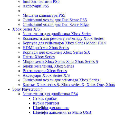
Інші Запчастини PS5
Аксесуари PS5
Миша та клавіатура PS5
Силіконові чохли для DualSense PS5
Силіконові чохли для DualSense Edge
Xbox Series X/S
Запчастини для джойстика Xbox Series
Комплекти для ремонту геймпаду Xbox Series
Корпуса для геймпадов Xbox Series Model 1914
HDMI роз'єми Xbox Series
Корпуси для консолей Xbox Series S/X
Плати Xbox Series
Мікросхеми Xbox Series X та Xbox Series S
Блоки живлення, Xbox Series
Вентилятори Xbox Series
Аксесуари Xbox Series X/S
Силіконові чохли для геймпада Xbox Series
Картки Xbox series S, Xbox series X, Xbox One, Xbox
Sony Playstation 4
Запчастини для джойстика PS4
Стіки, грибки
Курки тригери
Шлейфи для кнопок
Шлейфи живлення та Micro USB