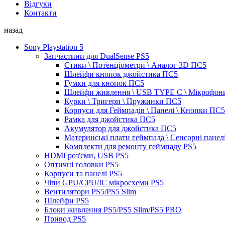
Відгуки
Контакти
назад
Sony Playstation 5
Запчастини для DualSense PS5
Стики \ Потенціометри \ Аналог 3D ПС5
Шлейфи кнопок джойстика ПС5
Гумки для кнопок ПС5
Шлейфи живлення \ USB TYPE C \ Мікрофон
Курки \ Тригери \ Пружинки ПС5
Корпуси для Геймпадів \ Панелі \ Кнопки ПС5
Рамка для джойстика ПС5
Акумулятор для джойстика ПС5
Материнські плати геймпада \ Сенсорні панел
Комплекти для ремонту геймпаду PS5
HDMI роз'єми, USB PS5
Оптичні головки PS5
Корпуси та панелі PS5
Чіпи GPU/CPU/IC мікросхеми PS5
Вентилятори PS5/PS5 Slim
Шлейфи PS5
Блоки живлення PS5/PS5 Slim/PS5 PRO
Привод PS5