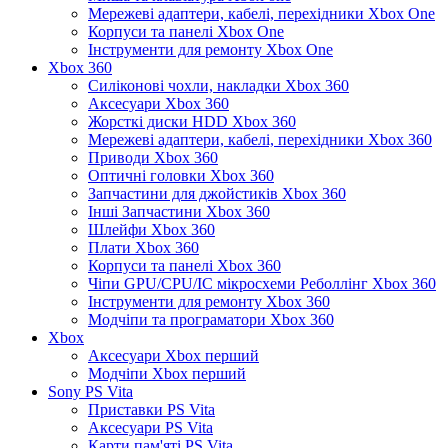
Мережеві адаптери, кабелі, перехідники Xbox One
Корпуси та панелі Xbox One
Інструменти для ремонту Xbox One
Xbox 360
Силіконові чохли, накладки Xbox 360
Аксесуари Xbox 360
Жорсткі диски HDD Xbox 360
Мережеві адаптери, кабелі, перехідники Xbox 360
Приводи Xbox 360
Оптичні головки Xbox 360
Запчастини для джойстиків Xbox 360
Інші Запчастини Xbox 360
Шлейфи Xbox 360
Плати Xbox 360
Корпуси та панелі Xbox 360
Чіпи GPU/CPU/IC мікросхеми Реболлінг Xbox 360
Інструменти для ремонту Xbox 360
Модчіпи та програматори Xbox 360
Xbox
Аксесуари Xbox перший
Модчіпи Xbox перший
Sony PS Vita
Приставки PS Vita
Аксесуари PS Vita
Карти пам'яті PS Vita