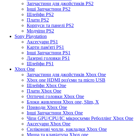
Запчастини для джойстиків PS2
Інші Запчастини PS2
Шлейфи PS2
Плати PS2
Корпуси та панелі PS2
Модчіпи PS2
Sony Playstation
Аксесуари PS1
Карти пам'яті PS1
Інші Запчастини PS1
Лазерні головки PS1
Шлейфи PS1
Xbox One
Запчастини для джойстиків Xbox One
Xbox one HDMI роз'єми та micro USB
Шлейфи Xbox One
Плати Xbox One
Оптичні головки Xbox One
Блоки живлення Xbox one, Slim, X
Приводи Xbox One
Інші Запчастини Xbox One
Чіпи GPU/CPU/IC мікросхеми Реболлінг Xbox One
Аксесуари Xbox One
Силіконові чохли, накладки Xbox One
Миша та клавіатура Xbox one