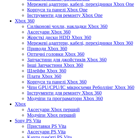
Мережеві адаптери, кабелі, перехідники Xbox One
Корпуси та панелі Xbox One
Інструменти для ремонту Xbox One
Xbox 360
Силіконові чохли, накладки Xbox 360
Аксесуари Xbox 360
Жорсткі диски HDD Xbox 360
Мережеві адаптери, кабелі, перехідники Xbox 360
Приводи Xbox 360
Оптичні головки Xbox 360
Запчастини для джойстиків Xbox 360
Інші Запчастини Xbox 360
Шлейфи Xbox 360
Плати Xbox 360
Корпуси та панелі Xbox 360
Чіпи GPU/CPU/IC мікросхеми Реболлінг Xbox 360
Інструменти для ремонту Xbox 360
Модчіпи та програматори Xbox 360
Xbox
Аксесуари Xbox перший
Модчіпи Xbox перший
Sony PS Vita
Приставки PS Vita
Аксесуари PS Vita
Карти пам'яті PS Vita