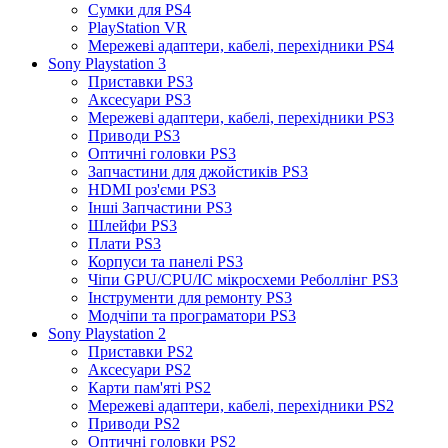
Сумки для PS4
PlayStation VR
Мережеві адаптери, кабелі, перехідники PS4
Sony Playstation 3
Приставки PS3
Аксесуари PS3
Мережеві адаптери, кабелі, перехідники PS3
Приводи PS3
Оптичні головки PS3
Запчастини для джойстиків PS3
HDMI роз'єми PS3
Інші Запчастини PS3
Шлейфи PS3
Плати PS3
Корпуси та панелі PS3
Чіпи GPU/CPU/IC мікросхеми Реболлінг PS3
Інструменти для ремонту PS3
Модчіпи та програматори PS3
Sony Playstation 2
Приставки PS2
Аксесуари PS2
Карти пам'яті PS2
Мережеві адаптери, кабелі, перехідники PS2
Приводи PS2
Оптичні головки PS2