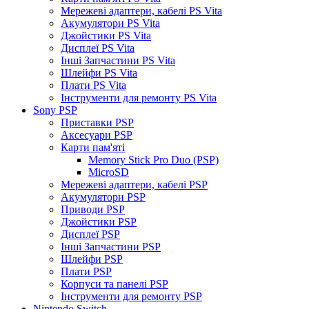
Мережеві адаптери, кабелі PS Vita
Акумулятори PS Vita
Джойстики PS Vita
Дисплеї PS Vita
Інші Запчастини PS Vita
Шлейфи PS Vita
Плати PS Vita
Інструменти для ремонту PS Vita
Sony PSP
Приставки PSP
Аксесуари PSP
Карти пам'яті
Memory Stick Pro Duo (PSP)
MicroSD
Мережеві адаптери, кабелі PSP
Акумулятори PSP
Приводи PSP
Джойстики PSP
Дисплеї PSP
Інші Запчастини PSP
Шлейфи PSP
Плати PSP
Корпуси та панелі PSP
Інструменти для ремонту PSP
Nintendo Switch