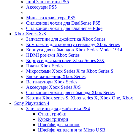
Інші Запчастини PS5
Аксесуари PS5
Миша та клавіатура PS5
Силіконові чохли для DualSense PS5
Силіконові чохли для DualSense Edge
Xbox Series X/S
Запчастини для джойстика Xbox Series
Комплекти для ремонту геймпаду Xbox Series
Корпуса для геймпадов Xbox Series Model 1914
HDMI роз'єми Xbox Series
Корпуси для консолей Xbox Series S/X
Плати Xbox Series
Мікросхеми Xbox Series X та Xbox Series S
Блоки живлення, Xbox Series
Вентилятори Xbox Series
Аксесуари Xbox Series X/S
Силіконові чохли для геймпада Xbox Series
Картки Xbox series S, Xbox series X, Xbox One, Xbox
Sony Playstation 4
Запчастини для джойстика PS4
Стіки, грибки
Курки тригери
Шлейфи для кнопок
Шлейфи живлення та Micro USB