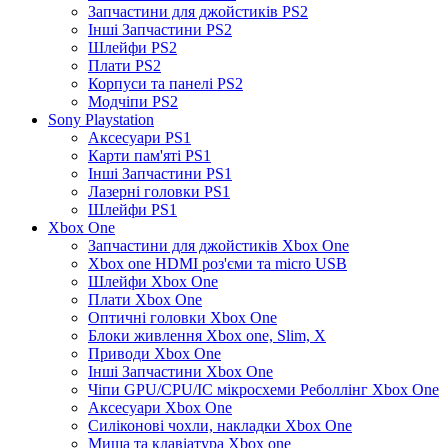
Запчастини для джойстиків PS2
Інші Запчастини PS2
Шлейфи PS2
Плати PS2
Корпуси та панелі PS2
Модчіпи PS2
Sony Playstation
Аксесуари PS1
Карти пам'яті PS1
Інші Запчастини PS1
Лазерні головки PS1
Шлейфи PS1
Xbox One
Запчастини для джойстиків Xbox One
Xbox one HDMI роз'єми та micro USB
Шлейфи Xbox One
Плати Xbox One
Оптичні головки Xbox One
Блоки живлення Xbox one, Slim, X
Приводи Xbox One
Інші Запчастини Xbox One
Чіпи GPU/CPU/IC мікросхеми Реболлінг Xbox One
Аксесуари Xbox One
Силіконові чохли, накладки Xbox One
Миша та клавіатура Xbox one