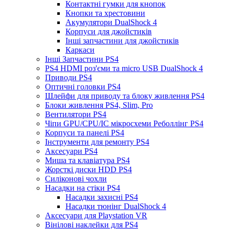
Контактні гумки для кнопок
Кнопки та хрестовини
Акумулятори DualShock 4
Корпуси для джойстиків
Інші запчастини для джойстиків
Каркаси
Інші Запчастини PS4
PS4 HDMI роз'єми та micro USB DualShock 4
Приводи PS4
Оптичні головки PS4
Шлейфи для приводу та блоку живлення PS4
Блоки живлення PS4, Slim, Pro
Вентилятори PS4
Чіпи GPU/CPU/IC мікросхеми Реболлінг PS4
Корпуси та панелі PS4
Інструменти для ремонту PS4
Аксесуари PS4
Миша та клавіатура PS4
Жорсткі диски HDD PS4
Силіконові чохли
Насадки на стіки PS4
Насадки захисні PS4
Насадки тюнінг DualShock 4
Аксесуари для Playstation VR
Вінілові наклейки для PS4