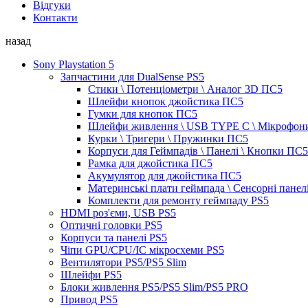
Відгуки
Контакти
назад
Sony Playstation 5
Запчастини для DualSense PS5
Стики \ Потенціометри \ Аналог 3D ПС5
Шлейфи кнопок джойстика ПС5
Гумки для кнопок ПС5
Шлейфи живлення \ USB TYPE C \ Мікрофон
Курки \ Тригери \ Пружинки ПС5
Корпуси для Геймпадів \ Панелі \ Кнопки ПС5
Рамка для джойстика ПС5
Акумулятор для джойстика ПС5
Материнські плати геймпада \ Сенсорні панел
Комплекти для ремонту геймпаду PS5
HDMI роз'єми, USB PS5
Оптичні головки PS5
Корпуси та панелі PS5
Чіпи GPU/CPU/IC мікросхеми PS5
Вентилятори PS5/PS5 Slim
Шлейфи PS5
Блоки живлення PS5/PS5 Slim/PS5 PRO
Привод PS5