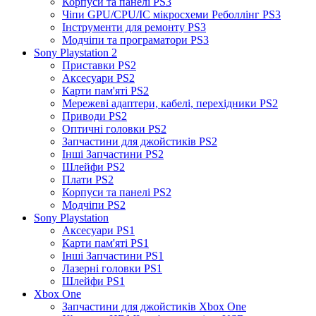
Корпуси та панелі PS3
Чіпи GPU/CPU/IC мікросхеми Реболлінг PS3
Інструменти для ремонту PS3
Модчіпи та програматори PS3
Sony Playstation 2
Приставки PS2
Аксесуари PS2
Карти пам'яті PS2
Мережеві адаптери, кабелі, перехідники PS2
Приводи PS2
Оптичні головки PS2
Запчастини для джойстиків PS2
Інші Запчастини PS2
Шлейфи PS2
Плати PS2
Корпуси та панелі PS2
Модчіпи PS2
Sony Playstation
Аксесуари PS1
Карти пам'яті PS1
Інші Запчастини PS1
Лазерні головки PS1
Шлейфи PS1
Xbox One
Запчастини для джойстиків Xbox One