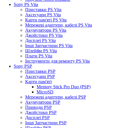
Sony PS Vita
Приставки PS Vita
Аксесуари PS Vita
Карти пам'яті PS Vita
Мережеві адаптери, кабелі PS Vita
Акумулятори PS Vita
Джойстики PS Vita
Дисплеї PS Vita
Інші Запчастини PS Vita
Шлейфи PS Vita
Плати PS Vita
Інструменти для ремонту PS Vita
Sony PSP
Приставки PSP
Аксесуари PSP
Карти пам'яті
Memory Stick Pro Duo (PSP)
MicroSD
Мережеві адаптери, кабелі PSP
Акумулятори PSP
Приводи PSP
Джойстики PSP
Дисплеї PSP
Інші Запчастини PSP
Шлейфи PSP