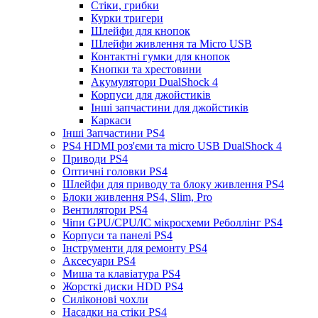
Стіки, грибки
Курки тригери
Шлейфи для кнопок
Шлейфи живлення та Micro USB
Контактні гумки для кнопок
Кнопки та хрестовини
Акумулятори DualShock 4
Корпуси для джойстиків
Інші запчастини для джойстиків
Каркаси
Інші Запчастини PS4
PS4 HDMI роз'єми та micro USB DualShock 4
Приводи PS4
Оптичні головки PS4
Шлейфи для приводу та блоку живлення PS4
Блоки живлення PS4, Slim, Pro
Вентилятори PS4
Чіпи GPU/CPU/IC мікросхеми Реболлінг PS4
Корпуси та панелі PS4
Інструменти для ремонту PS4
Аксесуари PS4
Миша та клавіатура PS4
Жорсткі диски HDD PS4
Силіконові чохли
Насадки на стіки PS4