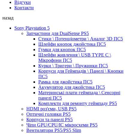
Відгуки
Контакти
назад
Sony Playstation 5
Запчастини для DualSense PS5
Стики \ Потенціометри \ Аналог 3D ПС5
Шлейфи кнопок джойстика ПС5
Гумки для кнопок ПС5
Шлейфи живлення \ USB TYPE C \
Мікрофони ПС5
Курки \ Тригери \ Пружинки ПС5
Корпуси для Геймпадів \ Панелі \ Кнопки
ПС5
Рамка для джойстика ПС5
Акумулятор для джойстика ПС5
Материнські плати геймпада \ Сенсорні
панелі ПС5
Комплекти для ремонту геймпаду PS5
HDMI роз'єми, USB PS5
Оптичні головки PS5
Корпуси та панелі PS5
Чіпи GPU/CPU/IC мікросхеми PS5
Вентилятори PS5/PS5 Slim