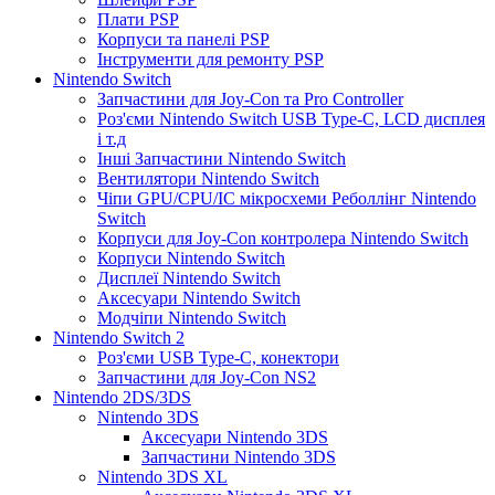
Плати PSP
Корпуси та панелі PSP
Інструменти для ремонту PSP
Nintendo Switch
Запчастини для Joy-Con та Pro Controller
Роз'єми Nintendo Switch USB Type-C, LCD дисплея
і т.д
Інші Запчастини Nintendo Switch
Вентилятори Nintendo Switch
Чіпи GPU/CPU/IC мікросхеми Реболлінг Nintendo
Switch
Корпуси для Joy-Con контролера Nintendo Switch
Корпуси Nintendo Switch
Дисплеї Nintendo Switch
Аксесуари Nintendo Switch
Модчіпи Nintendo Switch
Nintendo Switch 2
Роз'єми USB Type-C, конектори
Запчастини для Joy-Con NS2
Nintendo 2DS/3DS
Nintendo 3DS
Аксесуари Nintendo 3DS
Запчастини Nintendo 3DS
Nintendo 3DS XL