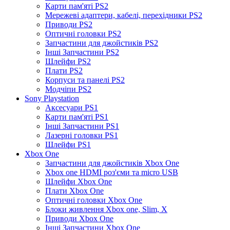
Карти пам'яті PS2
Мережеві адаптери, кабелі, перехідники PS2
Приводи PS2
Оптичні головки PS2
Запчастини для джойстиків PS2
Інші Запчастини PS2
Шлейфи PS2
Плати PS2
Корпуси та панелі PS2
Модчіпи PS2
Sony Playstation
Аксесуари PS1
Карти пам'яті PS1
Інші Запчастини PS1
Лазерні головки PS1
Шлейфи PS1
Xbox One
Запчастини для джойстиків Xbox One
Xbox one HDMI роз'єми та micro USB
Шлейфи Xbox One
Плати Xbox One
Оптичні головки Xbox One
Блоки живлення Xbox one, Slim, X
Приводи Xbox One
Інші Запчастини Xbox One