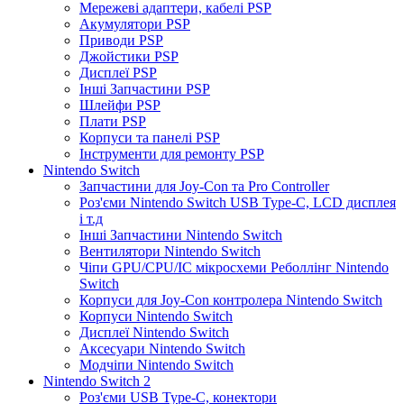
Мережеві адаптери, кабелі PSP
Акумулятори PSP
Приводи PSP
Джойстики PSP
Дисплеї PSP
Інші Запчастини PSP
Шлейфи PSP
Плати PSP
Корпуси та панелі PSP
Інструменти для ремонту PSP
Nintendo Switch
Запчастини для Joy-Con та Pro Controller
Роз'єми Nintendo Switch USB Type-C, LCD дисплея
і т.д
Інші Запчастини Nintendo Switch
Вентилятори Nintendo Switch
Чіпи GPU/CPU/IC мікросхеми Реболлінг Nintendo
Switch
Корпуси для Joy-Con контролера Nintendo Switch
Корпуси Nintendo Switch
Дисплеї Nintendo Switch
Аксесуари Nintendo Switch
Модчіпи Nintendo Switch
Nintendo Switch 2
Роз'єми USB Type-C, конектори