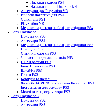
Насадки захисні PS4
Насадки тюнінг DualShock 4
Аксесуари для Playstation VR
Вінілові наклейки для PS4
Сумки для PS4
PlayStation VR
Мережеві адаптери, кабелі, перехідники PS4
Sony Playstation 3
Приставки PS3
Аксесуари PS3
Мережеві адаптери, кабелі, перехідники PS3
Приводи PS3
Оптичні головки PS3
Запчастини для джойстиків PS3
HDMI роз'єми PS3
Інші Запчастини PS3
Шлейфи PS3
Плати PS3
Корпуси та панелі PS3
Чіпи GPU/CPU/IC мікросхеми Реболлінг PS3
Інструменти для ремонту PS3
Модчіпи та програматори PS3
Sony Playstation 2
Приставки PS2
Аксесуари PS2