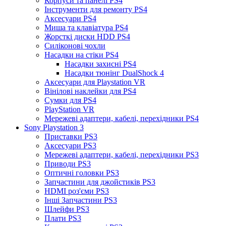
Корпуси та панелі PS4
Інструменти для ремонту PS4
Аксесуари PS4
Миша та клавіатура PS4
Жорсткі диски HDD PS4
Силіконові чохли
Насадки на стіки PS4
Насадки захисні PS4
Насадки тюнінг DualShock 4
Аксесуари для Playstation VR
Вінілові наклейки для PS4
Сумки для PS4
PlayStation VR
Мережеві адаптери, кабелі, перехідники PS4
Sony Playstation 3
Приставки PS3
Аксесуари PS3
Мережеві адаптери, кабелі, перехідники PS3
Приводи PS3
Оптичні головки PS3
Запчастини для джойстиків PS3
HDMI роз'єми PS3
Інші Запчастини PS3
Шлейфи PS3
Плати PS3