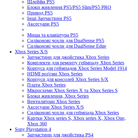
Шлейфи PS5
Блоки живлення PS5/PS5 Slim/PS5 PRO
Привод PS5
Інші Запчастини PS5
Аксесуари PS5
Миша та клавіатура PS5
Силіконові чохли для DualSense PS5
Силіконові чохли для DualSense Edge
Xbox Series X/S
Запчастини для джойстика Xbox Series
Комплекти для ремонту геймпаду Xbox Series
Корпуса для геймпадов Xbox Series Model 1914
HDMI роз'єми Xbox Series
Корпуси для консолей Xbox Series S/X
Плати Xbox Series
Мікросхеми Xbox Series X та Xbox Series S
Блоки живлення, Xbox Series
Вентилятори Xbox Series
Аксесуари Xbox Series X/S
Силіконові чохли для геймпада Xbox Series
Картки Xbox series S, Xbox series X, Xbox One,
Xbox 360
Sony Playstation 4
Запчастини для джойстика PS4