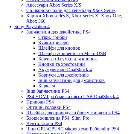
Аксесуари Xbox Series X/S
Силіконові чохли для геймпада Xbox Series
Картки Xbox series S, Xbox series X, Xbox One,
Xbox 360
Sony Playstation 4
Запчастини для джойстика PS4
Стіки, грибки
Курки тригери
Шлейфи для кнопок
Шлейфи живлення та Micro USB
Контактні гумки для кнопок
Кнопки та хрестовини
Акумулятори DualShock 4
Корпуси для джойстиків
Інші запчастини для джойстиків
Каркаси
Інші Запчастини PS4
PS4 HDMI роз'єми та micro USB DualShock 4
Приводи PS4
Оптичні головки PS4
Шлейфи для приводу та блоку живлення PS4
Блоки живлення PS4, Slim, Pro
Вентилятори PS4
Чіпи GPU/CPU/IC мікросхеми Реболлінг PS4