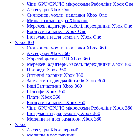
Чіпи GPU/CPU/IC мікросхеми Реболлінг Xbox One
Аксесуари Xbox One
Силіконові чохли, накладки Xbox One
Миша та клавіатура Xbox one
Мережеві адаптери, кабелі, перехідники Xbox One
Корпуси та панелі Xbox One
Інструменти для ремонту Xbox One
Xbox 360
Силіконові чохли, накладки Xbox 360
Аксесуари Xbox 360
Жорсткі диски HDD Xbox 360
Мережеві адаптери, кабелі, перехідники Xbox 360
Приводи Xbox 360
Оптичні головки Xbox 360
Запчастини для джойстиків Xbox 360
Інші Запчастини Xbox 360
Шлейфи Xbox 360
Плати Xbox 360
Корпуси та панелі Xbox 360
Чіпи GPU/CPU/IC мікросхеми Реболлінг Xbox 360
Інструменти для ремонту Xbox 360
Модчіпи та програматори Xbox 360
Xbox
Аксесуари Xbox перший
Модчіпи Xbox перший