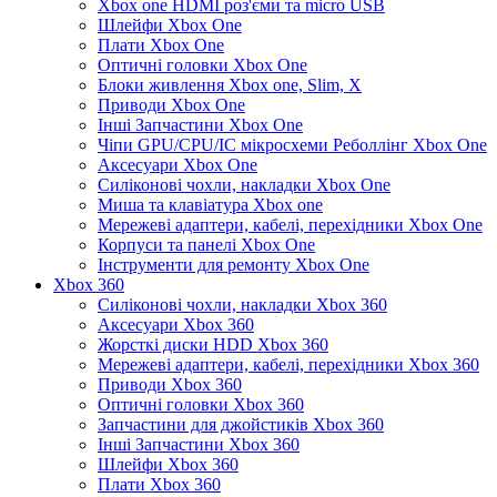
Xbox one HDMI роз'єми та micro USB
Шлейфи Xbox One
Плати Xbox One
Оптичні головки Xbox One
Блоки живлення Xbox one, Slim, X
Приводи Xbox One
Інші Запчастини Xbox One
Чіпи GPU/CPU/IC мікросхеми Реболлінг Xbox One
Аксесуари Xbox One
Силіконові чохли, накладки Xbox One
Миша та клавіатура Xbox one
Мережеві адаптери, кабелі, перехідники Xbox One
Корпуси та панелі Xbox One
Інструменти для ремонту Xbox One
Xbox 360
Силіконові чохли, накладки Xbox 360
Аксесуари Xbox 360
Жорсткі диски HDD Xbox 360
Мережеві адаптери, кабелі, перехідники Xbox 360
Приводи Xbox 360
Оптичні головки Xbox 360
Запчастини для джойстиків Xbox 360
Інші Запчастини Xbox 360
Шлейфи Xbox 360
Плати Xbox 360