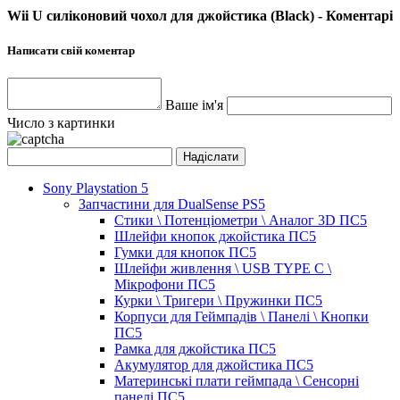
Wii U силіконовий чохол для джойстика (Black) - Коментарі
Написати свій коментар
Ваше ім'я
Число з картинки
Sony Playstation 5
Запчастини для DualSense PS5
Стики \ Потенціометри \ Аналог 3D ПС5
Шлейфи кнопок джойстика ПС5
Гумки для кнопок ПС5
Шлейфи живлення \ USB TYPE C \
Мікрофони ПС5
Курки \ Тригери \ Пружинки ПС5
Корпуси для Геймпадів \ Панелі \ Кнопки
ПС5
Рамка для джойстика ПС5
Акумулятор для джойстика ПС5
Материнські плати геймпада \ Сенсорні
панелі ПС5