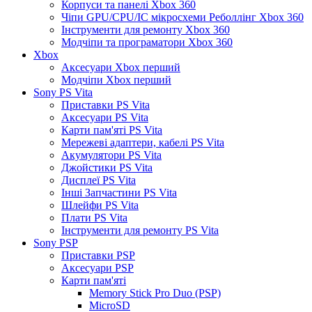
Корпуси та панелі Xbox 360
Чіпи GPU/CPU/IC мікросхеми Реболлінг Xbox 360
Інструменти для ремонту Xbox 360
Модчіпи та програматори Xbox 360
Xbox
Аксесуари Xbox перший
Модчіпи Xbox перший
Sony PS Vita
Приставки PS Vita
Аксесуари PS Vita
Карти пам'яті PS Vita
Мережеві адаптери, кабелі PS Vita
Акумулятори PS Vita
Джойстики PS Vita
Дисплеї PS Vita
Інші Запчастини PS Vita
Шлейфи PS Vita
Плати PS Vita
Інструменти для ремонту PS Vita
Sony PSP
Приставки PSP
Аксесуари PSP
Карти пам'яті
Memory Stick Pro Duo (PSP)
MicroSD