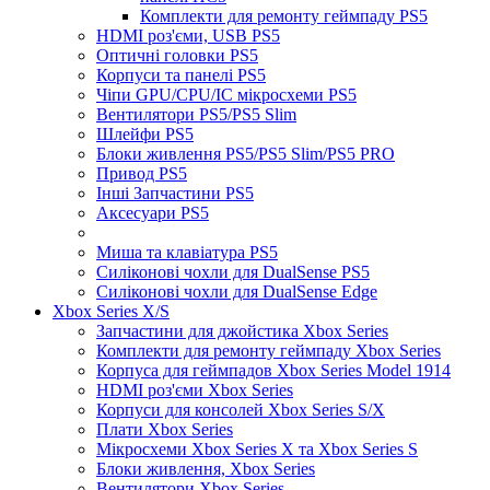
Комплекти для ремонту геймпаду PS5
HDMI роз'єми, USB PS5
Оптичні головки PS5
Корпуси та панелі PS5
Чіпи GPU/CPU/IC мікросхеми PS5
Вентилятори PS5/PS5 Slim
Шлейфи PS5
Блоки живлення PS5/PS5 Slim/PS5 PRO
Привод PS5
Інші Запчастини PS5
Аксесуари PS5
Миша та клавіатура PS5
Силіконові чохли для DualSense PS5
Силіконові чохли для DualSense Edge
Xbox Series X/S
Запчастини для джойстика Xbox Series
Комплекти для ремонту геймпаду Xbox Series
Корпуса для геймпадов Xbox Series Model 1914
HDMI роз'єми Xbox Series
Корпуси для консолей Xbox Series S/X
Плати Xbox Series
Мікросхеми Xbox Series X та Xbox Series S
Блоки живлення, Xbox Series
Вентилятори Xbox Series