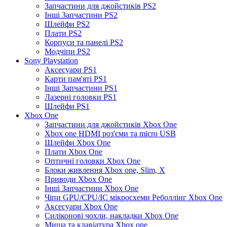
Запчастини для джойстиків PS2
Інші Запчастини PS2
Шлейфи PS2
Плати PS2
Корпуси та панелі PS2
Модчіпи PS2
Sony Playstation
Аксесуари PS1
Карти пам'яті PS1
Інші Запчастини PS1
Лазерні головки PS1
Шлейфи PS1
Xbox One
Запчастини для джойстиків Xbox One
Xbox one HDMI роз'єми та micro USB
Шлейфи Xbox One
Плати Xbox One
Оптичні головки Xbox One
Блоки живлення Xbox one, Slim, X
Приводи Xbox One
Інші Запчастини Xbox One
Чіпи GPU/CPU/IC мікросхеми Реболлінг Xbox One
Аксесуари Xbox One
Силіконові чохли, накладки Xbox One
Миша та клавіатура Xbox one