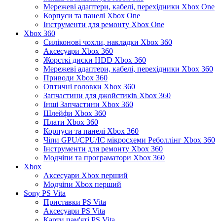
Мережеві адаптери, кабелі, перехідники Xbox One
Корпуси та панелі Xbox One
Інструменти для ремонту Xbox One
Xbox 360
Силіконові чохли, накладки Xbox 360
Аксесуари Xbox 360
Жорсткі диски HDD Xbox 360
Мережеві адаптери, кабелі, перехідники Xbox 360
Приводи Xbox 360
Оптичні головки Xbox 360
Запчастини для джойстиків Xbox 360
Інші Запчастини Xbox 360
Шлейфи Xbox 360
Плати Xbox 360
Корпуси та панелі Xbox 360
Чіпи GPU/CPU/IC мікросхеми Реболлінг Xbox 360
Інструменти для ремонту Xbox 360
Модчіпи та програматори Xbox 360
Xbox
Аксесуари Xbox перший
Модчіпи Xbox перший
Sony PS Vita
Приставки PS Vita
Аксесуари PS Vita
Карти пам'яті PS Vita