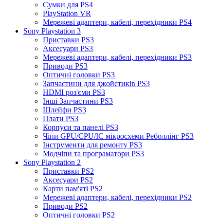
Сумки для PS4
PlayStation VR
Мережеві адаптери, кабелі, перехідники PS4
Sony Playstation 3
Приставки PS3
Аксесуари PS3
Мережеві адаптери, кабелі, перехідники PS3
Приводи PS3
Оптичні головки PS3
Запчастини для джойстиків PS3
HDMI роз'єми PS3
Інші Запчастини PS3
Шлейфи PS3
Плати PS3
Корпуси та панелі PS3
Чіпи GPU/CPU/IC мікросхеми Реболлінг PS3
Інструменти для ремонту PS3
Модчіпи та програматори PS3
Sony Playstation 2
Приставки PS2
Аксесуари PS2
Карти пам'яті PS2
Мережеві адаптери, кабелі, перехідники PS2
Приводи PS2
Оптичні головки PS2