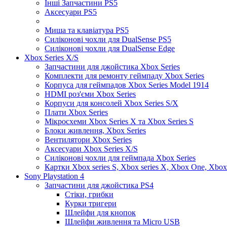
Інші Запчастини PS5
Аксесуари PS5
Миша та клавіатура PS5
Силіконові чохли для DualSense PS5
Силіконові чохли для DualSense Edge
Xbox Series X/S
Запчастини для джойстика Xbox Series
Комплекти для ремонту геймпаду Xbox Series
Корпуса для геймпадов Xbox Series Model 1914
HDMI роз'єми Xbox Series
Корпуси для консолей Xbox Series S/X
Плати Xbox Series
Мікросхеми Xbox Series X та Xbox Series S
Блоки живлення, Xbox Series
Вентилятори Xbox Series
Аксесуари Xbox Series X/S
Силіконові чохли для геймпада Xbox Series
Картки Xbox series S, Xbox series X, Xbox One, Xbox
Sony Playstation 4
Запчастини для джойстика PS4
Стіки, грибки
Курки тригери
Шлейфи для кнопок
Шлейфи живлення та Micro USB