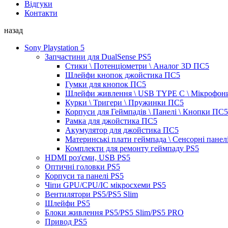
Відгуки
Контакти
назад
Sony Playstation 5
Запчастини для DualSense PS5
Стики \ Потенціометри \ Аналог 3D ПС5
Шлейфи кнопок джойстика ПС5
Гумки для кнопок ПС5
Шлейфи живлення \ USB TYPE C \ Мікрофон
Курки \ Тригери \ Пружинки ПС5
Корпуси для Геймпадів \ Панелі \ Кнопки ПС5
Рамка для джойстика ПС5
Акумулятор для джойстика ПС5
Материнські плати геймпада \ Сенсорні панел
Комплекти для ремонту геймпаду PS5
HDMI роз'єми, USB PS5
Оптичні головки PS5
Корпуси та панелі PS5
Чіпи GPU/CPU/IC мікросхеми PS5
Вентилятори PS5/PS5 Slim
Шлейфи PS5
Блоки живлення PS5/PS5 Slim/PS5 PRO
Привод PS5