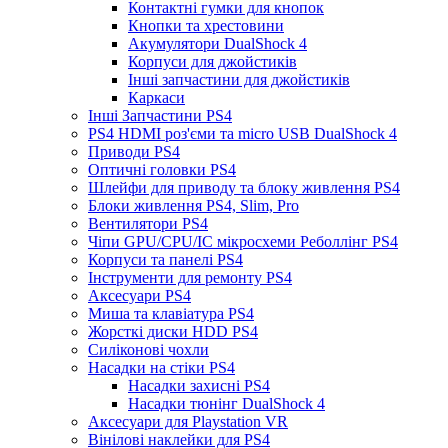
Контактні гумки для кнопок
Кнопки та хрестовини
Акумулятори DualShock 4
Корпуси для джойстиків
Інші запчастини для джойстиків
Каркаси
Інші Запчастини PS4
PS4 HDMI роз'єми та micro USB DualShock 4
Приводи PS4
Оптичні головки PS4
Шлейфи для приводу та блоку живлення PS4
Блоки живлення PS4, Slim, Pro
Вентилятори PS4
Чіпи GPU/CPU/IC мікросхеми Реболлінг PS4
Корпуси та панелі PS4
Інструменти для ремонту PS4
Аксесуари PS4
Миша та клавіатура PS4
Жорсткі диски HDD PS4
Силіконові чохли
Насадки на стіки PS4
Насадки захисні PS4
Насадки тюнінг DualShock 4
Аксесуари для Playstation VR
Вінілові наклейки для PS4