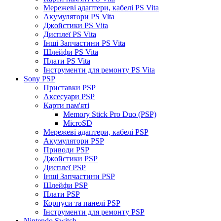
Мережеві адаптери, кабелі PS Vita
Акумулятори PS Vita
Джойстики PS Vita
Дисплеї PS Vita
Інші Запчастини PS Vita
Шлейфи PS Vita
Плати PS Vita
Інструменти для ремонту PS Vita
Sony PSP
Приставки PSP
Аксесуари PSP
Карти пам'яті
Memory Stick Pro Duo (PSP)
MicroSD
Мережеві адаптери, кабелі PSP
Акумулятори PSP
Приводи PSP
Джойстики PSP
Дисплеї PSP
Інші Запчастини PSP
Шлейфи PSP
Плати PSP
Корпуси та панелі PSP
Інструменти для ремонту PSP
Nintendo Switch