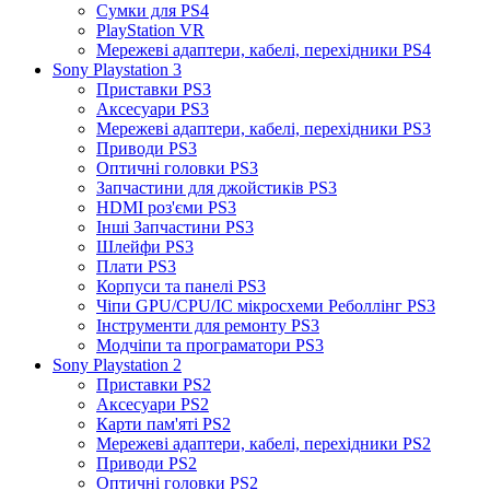
Сумки для PS4
PlayStation VR
Мережеві адаптери, кабелі, перехідники PS4
Sony Playstation 3
Приставки PS3
Аксесуари PS3
Мережеві адаптери, кабелі, перехідники PS3
Приводи PS3
Оптичні головки PS3
Запчастини для джойстиків PS3
HDMI роз'єми PS3
Інші Запчастини PS3
Шлейфи PS3
Плати PS3
Корпуси та панелі PS3
Чіпи GPU/CPU/IC мікросхеми Реболлінг PS3
Інструменти для ремонту PS3
Модчіпи та програматори PS3
Sony Playstation 2
Приставки PS2
Аксесуари PS2
Карти пам'яті PS2
Мережеві адаптери, кабелі, перехідники PS2
Приводи PS2
Оптичні головки PS2