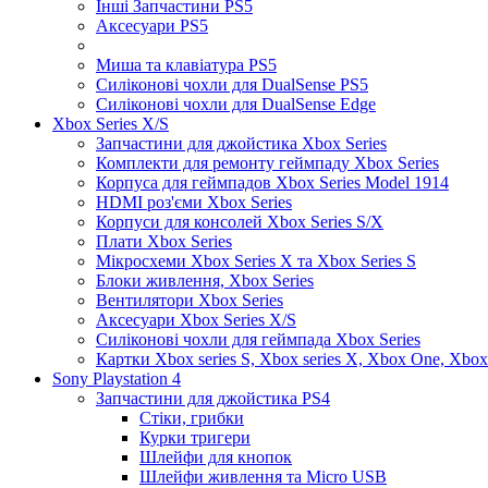
Інші Запчастини PS5
Аксесуари PS5
Миша та клавіатура PS5
Силіконові чохли для DualSense PS5
Силіконові чохли для DualSense Edge
Xbox Series X/S
Запчастини для джойстика Xbox Series
Комплекти для ремонту геймпаду Xbox Series
Корпуса для геймпадов Xbox Series Model 1914
HDMI роз'єми Xbox Series
Корпуси для консолей Xbox Series S/X
Плати Xbox Series
Мікросхеми Xbox Series X та Xbox Series S
Блоки живлення, Xbox Series
Вентилятори Xbox Series
Аксесуари Xbox Series X/S
Силіконові чохли для геймпада Xbox Series
Картки Xbox series S, Xbox series X, Xbox One, Xbox
Sony Playstation 4
Запчастини для джойстика PS4
Стіки, грибки
Курки тригери
Шлейфи для кнопок
Шлейфи живлення та Micro USB