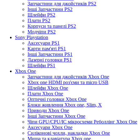
Запчастини для джойстиків PS2
Інші Запчастини PS2
Шлейфи PS2
Плати PS2
Корпуси та панелі PS2
Модчіпи PS2
Sony Playstation
Аксесуари PS1
Карти пам'яті PS1
Інші Запчастини PS1
Лазерні головки PS1
Шлейфи PS1
Xbox One
Запчастини для джойстиків Xbox One
Xbox one HDMI роз'єми та micro USB
Шлейфи Xbox One
Плати Xbox One
Оптичні головки Xbox One
Блоки живлення Xbox one, Slim, X
Приводи Xbox One
Інші Запчастини Xbox One
Чіпи GPU/CPU/IC мікросхеми Реболлінг Xbox One
Аксесуари Xbox One
Силіконові чохли, накладки Xbox One
Миша та клавіатура Xbox one