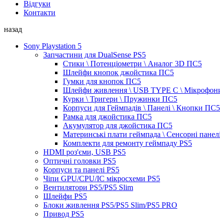
Відгуки
Контакти
назад
Sony Playstation 5
Запчастини для DualSense PS5
Стики \ Потенціометри \ Аналог 3D ПС5
Шлейфи кнопок джойстика ПС5
Гумки для кнопок ПС5
Шлейфи живлення \ USB TYPE C \ Мікрофон
Курки \ Тригери \ Пружинки ПС5
Корпуси для Геймпадів \ Панелі \ Кнопки ПС5
Рамка для джойстика ПС5
Акумулятор для джойстика ПС5
Материнські плати геймпада \ Сенсорні панел
Комплекти для ремонту геймпаду PS5
HDMI роз'єми, USB PS5
Оптичні головки PS5
Корпуси та панелі PS5
Чіпи GPU/CPU/IC мікросхеми PS5
Вентилятори PS5/PS5 Slim
Шлейфи PS5
Блоки живлення PS5/PS5 Slim/PS5 PRO
Привод PS5