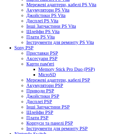
Мережеві адаптери, кабелі PS Vita
Акумулятори PS Vita
Джойстики PS Vita
Дисплеї PS Vita
Інші Запчастини PS Vita
Шлейфи PS Vita
Плати PS Vita
Інструменти для ремонту PS Vita
Sony PSP
Приставки PSP
Аксесуари PSP
Карти пам'яті
Memory Stick Pro Duo (PSP)
MicroSD
Мережеві адаптери, кабелі PSP
Акумулятори PSP
Приводи PSP
Джойстики PSP
Дисплеї PSP
Інші Запчастини PSP
Шлейфи PSP
Плати PSP
Корпуси та панелі PSP
Інструменти для ремонту PSP
Nintendo Switch