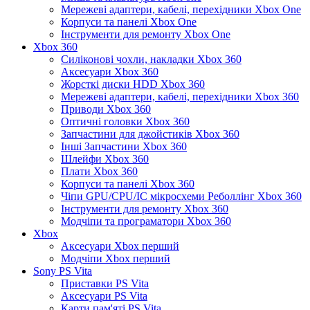
Мережеві адаптери, кабелі, перехідники Xbox One
Корпуси та панелі Xbox One
Інструменти для ремонту Xbox One
Xbox 360
Силіконові чохли, накладки Xbox 360
Аксесуари Xbox 360
Жорсткі диски HDD Xbox 360
Мережеві адаптери, кабелі, перехідники Xbox 360
Приводи Xbox 360
Оптичні головки Xbox 360
Запчастини для джойстиків Xbox 360
Інші Запчастини Xbox 360
Шлейфи Xbox 360
Плати Xbox 360
Корпуси та панелі Xbox 360
Чіпи GPU/CPU/IC мікросхеми Реболлінг Xbox 360
Інструменти для ремонту Xbox 360
Модчіпи та програматори Xbox 360
Xbox
Аксесуари Xbox перший
Модчіпи Xbox перший
Sony PS Vita
Приставки PS Vita
Аксесуари PS Vita
Карти пам'яті PS Vita