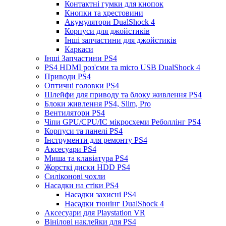
Контактні гумки для кнопок
Кнопки та хрестовини
Акумулятори DualShock 4
Корпуси для джойстиків
Інші запчастини для джойстиків
Каркаси
Інші Запчастини PS4
PS4 HDMI роз'єми та micro USB DualShock 4
Приводи PS4
Оптичні головки PS4
Шлейфи для приводу та блоку живлення PS4
Блоки живлення PS4, Slim, Pro
Вентилятори PS4
Чіпи GPU/CPU/IC мікросхеми Реболлінг PS4
Корпуси та панелі PS4
Інструменти для ремонту PS4
Аксесуари PS4
Миша та клавіатура PS4
Жорсткі диски HDD PS4
Силіконові чохли
Насадки на стіки PS4
Насадки захисні PS4
Насадки тюнінг DualShock 4
Аксесуари для Playstation VR
Вінілові наклейки для PS4