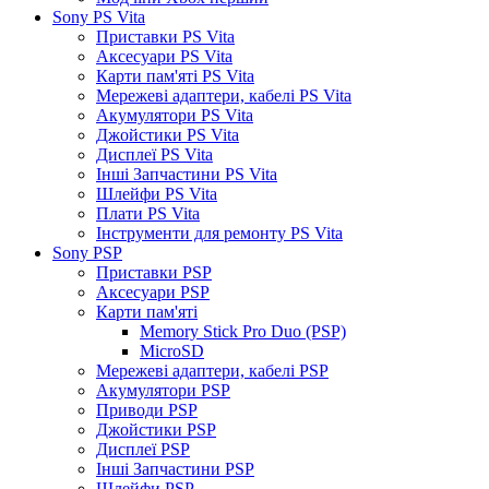
Sony PS Vita
Приставки PS Vita
Аксесуари PS Vita
Карти пам'яті PS Vita
Мережеві адаптери, кабелі PS Vita
Акумулятори PS Vita
Джойстики PS Vita
Дисплеї PS Vita
Інші Запчастини PS Vita
Шлейфи PS Vita
Плати PS Vita
Інструменти для ремонту PS Vita
Sony PSP
Приставки PSP
Аксесуари PSP
Карти пам'яті
Memory Stick Pro Duo (PSP)
MicroSD
Мережеві адаптери, кабелі PSP
Акумулятори PSP
Приводи PSP
Джойстики PSP
Дисплеї PSP
Інші Запчастини PSP
Шлейфи PSP