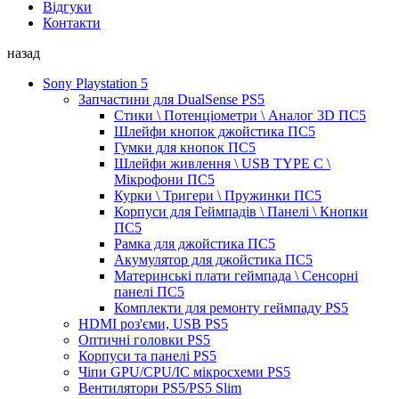
Відгуки
Контакти
назад
Sony Playstation 5
Запчастини для DualSense PS5
Стики \ Потенціометри \ Аналог 3D ПС5
Шлейфи кнопок джойстика ПС5
Гумки для кнопок ПС5
Шлейфи живлення \ USB TYPE C \
Мікрофони ПС5
Курки \ Тригери \ Пружинки ПС5
Корпуси для Геймпадів \ Панелі \ Кнопки
ПС5
Рамка для джойстика ПС5
Акумулятор для джойстика ПС5
Материнські плати геймпада \ Сенсорні
панелі ПС5
Комплекти для ремонту геймпаду PS5
HDMI роз'єми, USB PS5
Оптичні головки PS5
Корпуси та панелі PS5
Чіпи GPU/CPU/IC мікросхеми PS5
Вентилятори PS5/PS5 Slim