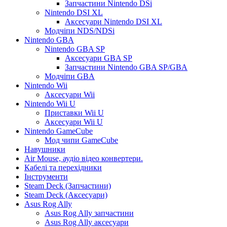
Запчастини Nintendo DSi
Nintendo DSI XL
Аксесуари Nintendo DSI XL
Модчіпи NDS/NDSi
Nintendo GBA
Nintendo GBA SP
Аксесуари GBA SP
Запчастини Nintendo GBA SP/GBA
Модчіпи GBA
Nintendo Wii
Аксесуари Wii
Nintendo Wii U
Приставки Wii U
Аксесуари Wii U
Nintendo GameCube
Мод чипи GameCube
Навушники
Air Mouse, аудіо відео конвертери.
Кабелі та перехідники
Інструменти
Steam Deck (Запчастини)
Steam Deck (Аксесуари)
Asus Rog Ally
Asus Rog Ally запчастини
Asus Rog Ally аксесуари