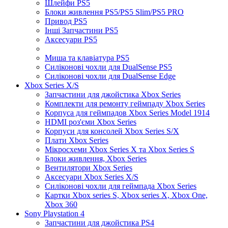
Шлейфи PS5
Блоки живлення PS5/PS5 Slim/PS5 PRO
Привод PS5
Інші Запчастини PS5
Аксесуари PS5
Миша та клавіатура PS5
Силіконові чохли для DualSense PS5
Силіконові чохли для DualSense Edge
Xbox Series X/S
Запчастини для джойстика Xbox Series
Комплекти для ремонту геймпаду Xbox Series
Корпуса для геймпадов Xbox Series Model 1914
HDMI роз'єми Xbox Series
Корпуси для консолей Xbox Series S/X
Плати Xbox Series
Мікросхеми Xbox Series X та Xbox Series S
Блоки живлення, Xbox Series
Вентилятори Xbox Series
Аксесуари Xbox Series X/S
Силіконові чохли для геймпада Xbox Series
Картки Xbox series S, Xbox series X, Xbox One,
Xbox 360
Sony Playstation 4
Запчастини для джойстика PS4