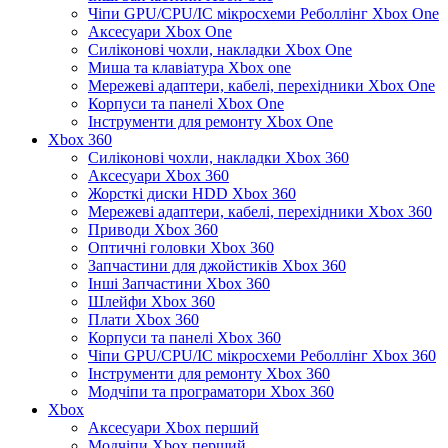
Чіпи GPU/CPU/IC мікросхеми Реболлінг Xbox One
Аксесуари Xbox One
Силіконові чохли, накладки Xbox One
Миша та клавіатура Xbox one
Мережеві адаптери, кабелі, перехідники Xbox One
Корпуси та панелі Xbox One
Інструменти для ремонту Xbox One
Xbox 360
Силіконові чохли, накладки Xbox 360
Аксесуари Xbox 360
Жорсткі диски HDD Xbox 360
Мережеві адаптери, кабелі, перехідники Xbox 360
Приводи Xbox 360
Оптичні головки Xbox 360
Запчастини для джойстиків Xbox 360
Інші Запчастини Xbox 360
Шлейфи Xbox 360
Плати Xbox 360
Корпуси та панелі Xbox 360
Чіпи GPU/CPU/IC мікросхеми Реболлінг Xbox 360
Інструменти для ремонту Xbox 360
Модчіпи та програматори Xbox 360
Xbox
Аксесуари Xbox перший
Модчіпи Xbox перший