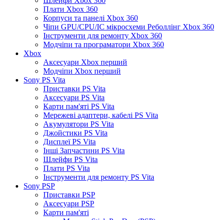
Шлейфи Xbox 360
Плати Xbox 360
Корпуси та панелі Xbox 360
Чіпи GPU/CPU/IC мікросхеми Реболлінг Xbox 360
Інструменти для ремонту Xbox 360
Модчіпи та програматори Xbox 360
Xbox
Аксесуари Xbox перший
Модчіпи Xbox перший
Sony PS Vita
Приставки PS Vita
Аксесуари PS Vita
Карти пам'яті PS Vita
Мережеві адаптери, кабелі PS Vita
Акумулятори PS Vita
Джойстики PS Vita
Дисплеї PS Vita
Інші Запчастини PS Vita
Шлейфи PS Vita
Плати PS Vita
Інструменти для ремонту PS Vita
Sony PSP
Приставки PSP
Аксесуари PSP
Карти пам'яті