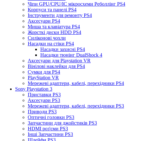
Чіпи GPU/CPU/IC мікросхеми Реболлінг PS4
Корпуси та панелі PS4
Інструменти для ремонту PS4
Аксесуари PS4
Миша та клавіатура PS4
Жорсткі диски HDD PS4
Силіконові чохли
Насадки на стіки PS4
Насадки захисні PS4
Насадки тюнінг DualShock 4
Аксесуари для Playstation VR
Вінілові наклейки для PS4
Сумки для PS4
PlayStation VR
Мережеві адаптери, кабелі, перехідники PS4
Sony Playstation 3
Приставки PS3
Аксесуари PS3
Мережеві адаптери, кабелі, перехідники PS3
Приводи PS3
Оптичні головки PS3
Запчастини для джойстиків PS3
HDMI роз'єми PS3
Інші Запчастини PS3
Шлейфи PS3