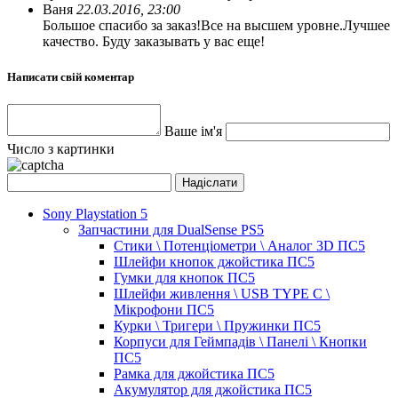
Ваня
22.03.2016, 23:00
Большое спасибо за заказ!Все на высшем уровне.Лучшее
качество. Буду заказывать у вас еще!
Написати свій коментар
Ваше ім'я
Число з картинки
Sony Playstation 5
Запчастини для DualSense PS5
Стики \ Потенціометри \ Аналог 3D ПС5
Шлейфи кнопок джойстика ПС5
Гумки для кнопок ПС5
Шлейфи живлення \ USB TYPE C \
Мікрофони ПС5
Курки \ Тригери \ Пружинки ПС5
Корпуси для Геймпадів \ Панелі \ Кнопки
ПС5
Рамка для джойстика ПС5
Акумулятор для джойстика ПС5