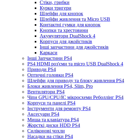
Стіки, грибки
Курки тригери
Шлейфи для кнопок
Шлейфи живлення та Micro USB
Контактні гумки для кнопок
Кнопки та хрестовини
Акумулятори DualShock 4
Корпуси для джойстиків
Інші запчастини для джойстиків
Каркаси
Інші Запчастини PS4
PS4 HDMI роз'єми та micro USB DualShock 4
Приводи PS4
Оптичні головки PS4
Шлейфи для приводу та блоку живлення PS4
Блоки живлення PS4, Slim, Pro
Вентилятори PS4
Чіпи GPU/CPU/IC мікросхеми Реболлінг PS4
Корпуси та панелі PS4
Інструменти для ремонту PS4
Аксесуари PS4
Миша та клавіатура PS4
Жорсткі диски HDD PS4
Силіконові чохли
Насадки на стіки PS4