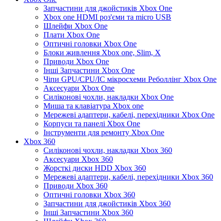
Запчастини для джойстиків Xbox One
Xbox one HDMI роз'єми та micro USB
Шлейфи Xbox One
Плати Xbox One
Оптичні головки Xbox One
Блоки живлення Xbox one, Slim, X
Приводи Xbox One
Інші Запчастини Xbox One
Чіпи GPU/CPU/IC мікросхеми Реболлінг Xbox One
Аксесуари Xbox One
Силіконові чохли, накладки Xbox One
Миша та клавіатура Xbox one
Мережеві адаптери, кабелі, перехідники Xbox One
Корпуси та панелі Xbox One
Інструменти для ремонту Xbox One
Xbox 360
Силіконові чохли, накладки Xbox 360
Аксесуари Xbox 360
Жорсткі диски HDD Xbox 360
Мережеві адаптери, кабелі, перехідники Xbox 360
Приводи Xbox 360
Оптичні головки Xbox 360
Запчастини для джойстиків Xbox 360
Інші Запчастини Xbox 360