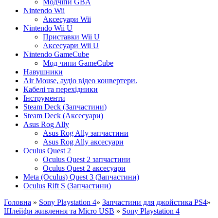
Модчіпи GBA
Nintendo Wii
Аксесуари Wii
Nintendo Wii U
Приставки Wii U
Аксесуари Wii U
Nintendo GameCube
Мод чипи GameCube
Навушники
Air Mouse, аудіо відео конвертери.
Кабелі та перехідники
Інструменти
Steam Deck (Запчастини)
Steam Deck (Аксесуари)
Asus Rog Ally
Asus Rog Ally запчастини
Asus Rog Ally аксесуари
Oculus Quest 2
Oculus Quest 2 запчастини
Oculus Quest 2 аксесуари
Meta (Oculus) Quest 3 (Запчастини)
Oculus Rift S (Запчастини)
Головна
»
Sony Playstation 4
»
Запчастини для джойстика PS4
»
Шлейфи живлення та Micro USB
»
Sony Playstation 4