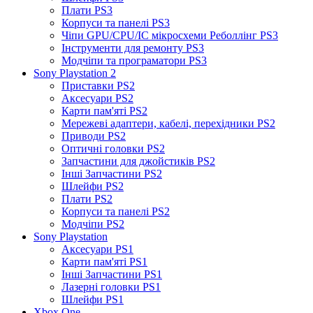
Плати PS3
Корпуси та панелі PS3
Чіпи GPU/CPU/IC мікросхеми Реболлінг PS3
Інструменти для ремонту PS3
Модчіпи та програматори PS3
Sony Playstation 2
Приставки PS2
Аксесуари PS2
Карти пам'яті PS2
Мережеві адаптери, кабелі, перехідники PS2
Приводи PS2
Оптичні головки PS2
Запчастини для джойстиків PS2
Інші Запчастини PS2
Шлейфи PS2
Плати PS2
Корпуси та панелі PS2
Модчіпи PS2
Sony Playstation
Аксесуари PS1
Карти пам'яті PS1
Інші Запчастини PS1
Лазерні головки PS1
Шлейфи PS1
Xbox One