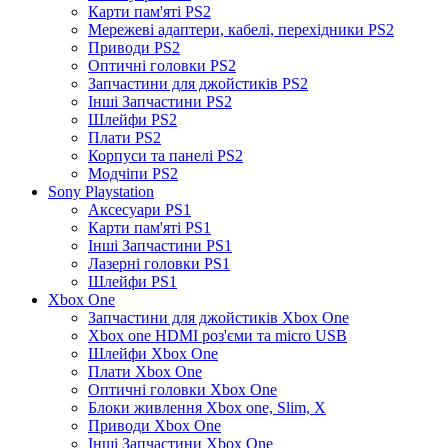
Карти пам'яті PS2
Мережеві адаптери, кабелі, перехідники PS2
Приводи PS2
Оптичні головки PS2
Запчастини для джойстиків PS2
Інші Запчастини PS2
Шлейфи PS2
Плати PS2
Корпуси та панелі PS2
Модчіпи PS2
Sony Playstation
Аксесуари PS1
Карти пам'яті PS1
Інші Запчастини PS1
Лазерні головки PS1
Шлейфи PS1
Xbox One
Запчастини для джойстиків Xbox One
Xbox one HDMI роз'єми та micro USB
Шлейфи Xbox One
Плати Xbox One
Оптичні головки Xbox One
Блоки живлення Xbox one, Slim, X
Приводи Xbox One
Інші Запчастини Xbox One