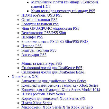
Материнські плати геймпада \ Сенсорні
панелі ПС5
Комплекти для ремонту геймпаду PS5
HDMI роз'єми, USB PS5
Оптичні головки PS5
Корпуси та панелі PS5
Чіпи GPU/CPU/IC мікросхеми PS5
Вентилятори PS5/PS5 Slim
Шлейфи PS5
Блоки живлення PS5/PS5 Slim/PS5 PRO
Привод PS5
Інші Запчастини PS5
Аксесуари PS5
Миша та клавіатура PS5
Силіконові чохли для DualSense PS5
Силіконові чохли для DualSense Edge
Xbox Series X/S
Запчастини для джойстика Xbox Series
Комплекти для ремонту геймпаду Xbox Series
Корпуса для геймпадов Xbox Series Model 1914
HDMI роз'єми Xbox Series
Корпуси для консолей Xbox Series S/X
Плати Xbox Series
Мікросхеми Xbox Series X та Xbox Series S