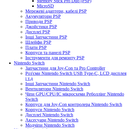
Memory Stick Pro Duo (PSP)
MicroSD
Мережеві адаптери, кабелі PSP
Акумулятори PSP
Приводи PSP
Джойстики PSP
Дисплеї PSP
Інші Запчастини PSP
Шлейфи PSP
Плати PSP
Корпуси та панелі PSP
Інструменти для ремонту PSP
Nintendo Switch
Запчастини для Joy-Con та Pro Controller
Роз'єми Nintendo Switch USB Type-C, LCD дисплея
і т.д
Інші Запчастини Nintendo Switch
Вентилятори Nintendo Switch
Чіпи GPU/CPU/IC мікросхеми Реболлінг Nintendo
Switch
Корпуси для Joy-Con контролера Nintendo Switch
Корпуси Nintendo Switch
Дисплеї Nintendo Switch
Аксесуари Nintendo Switch
Модчіпи Nintendo Switch