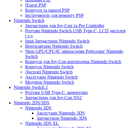
Плати PSP
Корпуси та панелі PSP
Інструменти для ремонту PSP
Nintendo Switch
Запчастини для Joy-Con та Pro Controller
Роз'єми Nintendo Switch USB Type-C, LCD дисплея
і т.д
Інші Запчастини Nintendo Switch
Вентилятори Nintendo Switch
Чіпи GPU/CPU/IC мікросхеми Реболлінг Nintendo
Switch
Корпуси для Joy-Con контролера Nintendo Switch
Корпуси Nintendo Switch
Дисплеї Nintendo Switch
Аксесуари Nintendo Switch
Модчіпи Nintendo Switch
Nintendo Switch 2
Роз'єми USB Type-C, конектори
Запчастини для Joy-Con NS2
Nintendo 2DS/3DS
Nintendo 3DS
Аксесуари Nintendo 3DS
Запчастини Nintendo 3DS
Nintendo 3DS XL