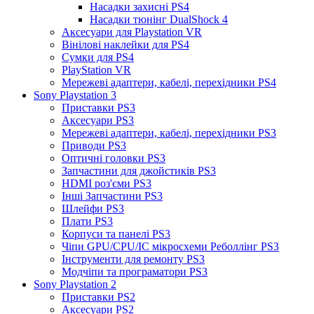
Насадки захисні PS4
Насадки тюнінг DualShock 4
Аксесуари для Playstation VR
Вінілові наклейки для PS4
Сумки для PS4
PlayStation VR
Мережеві адаптери, кабелі, перехідники PS4
Sony Playstation 3
Приставки PS3
Аксесуари PS3
Мережеві адаптери, кабелі, перехідники PS3
Приводи PS3
Оптичні головки PS3
Запчастини для джойстиків PS3
HDMI роз'єми PS3
Інші Запчастини PS3
Шлейфи PS3
Плати PS3
Корпуси та панелі PS3
Чіпи GPU/CPU/IC мікросхеми Реболлінг PS3
Інструменти для ремонту PS3
Модчіпи та програматори PS3
Sony Playstation 2
Приставки PS2
Аксесуари PS2