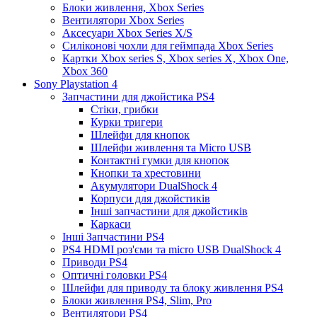
Блоки живлення, Xbox Series
Вентилятори Xbox Series
Аксесуари Xbox Series X/S
Силіконові чохли для геймпада Xbox Series
Картки Xbox series S, Xbox series X, Xbox One,
Xbox 360
Sony Playstation 4
Запчастини для джойстика PS4
Стіки, грибки
Курки тригери
Шлейфи для кнопок
Шлейфи живлення та Micro USB
Контактні гумки для кнопок
Кнопки та хрестовини
Акумулятори DualShock 4
Корпуси для джойстиків
Інші запчастини для джойстиків
Каркаси
Інші Запчастини PS4
PS4 HDMI роз'єми та micro USB DualShock 4
Приводи PS4
Оптичні головки PS4
Шлейфи для приводу та блоку живлення PS4
Блоки живлення PS4, Slim, Pro
Вентилятори PS4