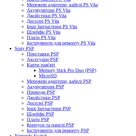
Мережеві адаптери, кабелі PS Vita
Акумулятори PS Vita
Джойстики PS Vita
Дисплеї PS Vita
Інші Запчастини PS Vita
Шлейфи PS Vita
Плати PS Vita
Інструменти для ремонту PS Vita
Sony PSP
Приставки PSP
Аксесуари PSP
Карти пам'яті
Memory Stick Pro Duo (PSP)
MicroSD
Мережеві адаптери, кабелі PSP
Акумулятори PSP
Приводи PSP
Джойстики PSP
Дисплеї PSP
Інші Запчастини PSP
Шлейфи PSP
Плати PSP
Корпуси та панелі PSP
Інструменти для ремонту PSP
Nintendo Switch