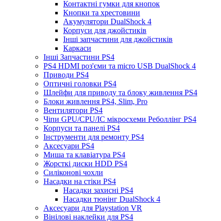
Контактні гумки для кнопок
Кнопки та хрестовини
Акумулятори DualShock 4
Корпуси для джойстиків
Інші запчастини для джойстиків
Каркаси
Інші Запчастини PS4
PS4 HDMI роз'єми та micro USB DualShock 4
Приводи PS4
Оптичні головки PS4
Шлейфи для приводу та блоку живлення PS4
Блоки живлення PS4, Slim, Pro
Вентилятори PS4
Чіпи GPU/CPU/IC мікросхеми Реболлінг PS4
Корпуси та панелі PS4
Інструменти для ремонту PS4
Аксесуари PS4
Миша та клавіатура PS4
Жорсткі диски HDD PS4
Силіконові чохли
Насадки на стіки PS4
Насадки захисні PS4
Насадки тюнінг DualShock 4
Аксесуари для Playstation VR
Вінілові наклейки для PS4