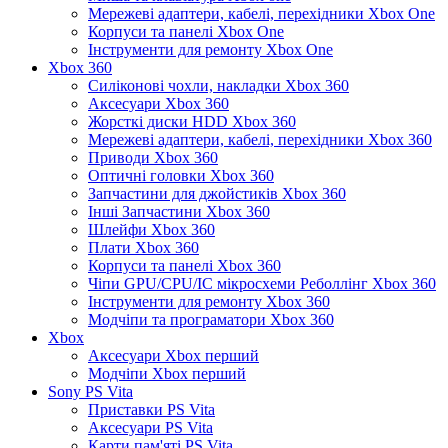
Мережеві адаптери, кабелі, перехідники Xbox One
Корпуси та панелі Xbox One
Інструменти для ремонту Xbox One
Xbox 360
Силіконові чохли, накладки Xbox 360
Аксесуари Xbox 360
Жорсткі диски HDD Xbox 360
Мережеві адаптери, кабелі, перехідники Xbox 360
Приводи Xbox 360
Оптичні головки Xbox 360
Запчастини для джойстиків Xbox 360
Інші Запчастини Xbox 360
Шлейфи Xbox 360
Плати Xbox 360
Корпуси та панелі Xbox 360
Чіпи GPU/CPU/IC мікросхеми Реболлінг Xbox 360
Інструменти для ремонту Xbox 360
Модчіпи та програматори Xbox 360
Xbox
Аксесуари Xbox перший
Модчіпи Xbox перший
Sony PS Vita
Приставки PS Vita
Аксесуари PS Vita
Карти пам'яті PS Vita