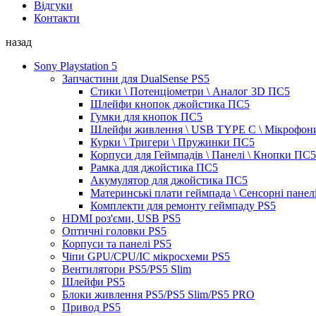
Відгуки
Контакти
назад
Sony Playstation 5
Запчастини для DualSense PS5
Стики \ Потенціометри \ Аналог 3D ПС5
Шлейфи кнопок джойстика ПС5
Гумки для кнопок ПС5
Шлейфи живлення \ USB TYPE C \ Мікрофон
Курки \ Тригери \ Пружинки ПС5
Корпуси для Геймпадів \ Панелі \ Кнопки ПС5
Рамка для джойстика ПС5
Акумулятор для джойстика ПС5
Материнські плати геймпада \ Сенсорні панел
Комплекти для ремонту геймпаду PS5
HDMI роз'єми, USB PS5
Оптичні головки PS5
Корпуси та панелі PS5
Чіпи GPU/CPU/IC мікросхеми PS5
Вентилятори PS5/PS5 Slim
Шлейфи PS5
Блоки живлення PS5/PS5 Slim/PS5 PRO
Привод PS5