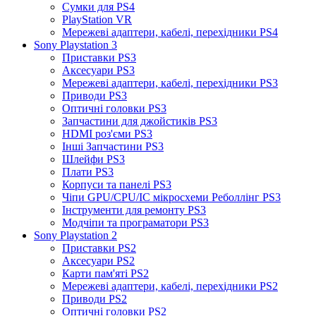
Сумки для PS4
PlayStation VR
Мережеві адаптери, кабелі, перехідники PS4
Sony Playstation 3
Приставки PS3
Аксесуари PS3
Мережеві адаптери, кабелі, перехідники PS3
Приводи PS3
Оптичні головки PS3
Запчастини для джойстиків PS3
HDMI роз'єми PS3
Інші Запчастини PS3
Шлейфи PS3
Плати PS3
Корпуси та панелі PS3
Чіпи GPU/CPU/IC мікросхеми Реболлінг PS3
Інструменти для ремонту PS3
Модчіпи та програматори PS3
Sony Playstation 2
Приставки PS2
Аксесуари PS2
Карти пам'яті PS2
Мережеві адаптери, кабелі, перехідники PS2
Приводи PS2
Оптичні головки PS2