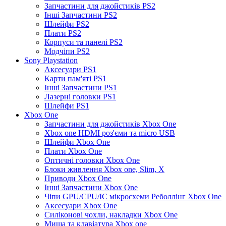
Запчастини для джойстиків PS2
Інші Запчастини PS2
Шлейфи PS2
Плати PS2
Корпуси та панелі PS2
Модчіпи PS2
Sony Playstation
Аксесуари PS1
Карти пам'яті PS1
Інші Запчастини PS1
Лазерні головки PS1
Шлейфи PS1
Xbox One
Запчастини для джойстиків Xbox One
Xbox one HDMI роз'єми та micro USB
Шлейфи Xbox One
Плати Xbox One
Оптичні головки Xbox One
Блоки живлення Xbox one, Slim, X
Приводи Xbox One
Інші Запчастини Xbox One
Чіпи GPU/CPU/IC мікросхеми Реболлінг Xbox One
Аксесуари Xbox One
Силіконові чохли, накладки Xbox One
Миша та клавіатура Xbox one