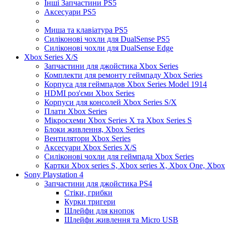
Інші Запчастини PS5
Аксесуари PS5
Миша та клавіатура PS5
Силіконові чохли для DualSense PS5
Силіконові чохли для DualSense Edge
Xbox Series X/S
Запчастини для джойстика Xbox Series
Комплекти для ремонту геймпаду Xbox Series
Корпуса для геймпадов Xbox Series Model 1914
HDMI роз'єми Xbox Series
Корпуси для консолей Xbox Series S/X
Плати Xbox Series
Мікросхеми Xbox Series X та Xbox Series S
Блоки живлення, Xbox Series
Вентилятори Xbox Series
Аксесуари Xbox Series X/S
Силіконові чохли для геймпада Xbox Series
Картки Xbox series S, Xbox series X, Xbox One, Xbox
Sony Playstation 4
Запчастини для джойстика PS4
Стіки, грибки
Курки тригери
Шлейфи для кнопок
Шлейфи живлення та Micro USB