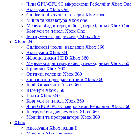
Чіпи GPU/CPU/IC мікросхеми Реболлінг Xbox One
Аксесуари Xbox One
Силіконові чохли, накладки Xbox One
Миша та клавіатура Xbox one
Мережеві адаптери, кабелі, перехідники Xbox One
Корпуси та панелі Xbox One
Інструменти для ремонту Xbox One
Xbox 360
Силіконові чохли, накладки Xbox 360
Аксесуари Xbox 360
Жорсткі диски HDD Xbox 360
Мережеві адаптери, кабелі, перехідники Xbox 360
Приводи Xbox 360
Оптичні головки Xbox 360
Запчастини для джойстиків Xbox 360
Інші Запчастини Xbox 360
Шлейфи Xbox 360
Плати Xbox 360
Корпуси та панелі Xbox 360
Чіпи GPU/CPU/IC мікросхеми Реболлінг Xbox 360
Інструменти для ремонту Xbox 360
Модчіпи та програматори Xbox 360
Xbox
Аксесуари Xbox перший
Модчіпи Xbox перший