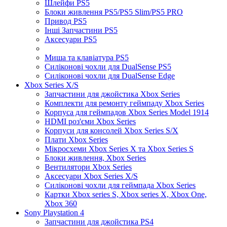
Шлейфи PS5
Блоки живлення PS5/PS5 Slim/PS5 PRO
Привод PS5
Інші Запчастини PS5
Аксесуари PS5
Миша та клавіатура PS5
Силіконові чохли для DualSense PS5
Силіконові чохли для DualSense Edge
Xbox Series X/S
Запчастини для джойстика Xbox Series
Комплекти для ремонту геймпаду Xbox Series
Корпуса для геймпадов Xbox Series Model 1914
HDMI роз'єми Xbox Series
Корпуси для консолей Xbox Series S/X
Плати Xbox Series
Мікросхеми Xbox Series X та Xbox Series S
Блоки живлення, Xbox Series
Вентилятори Xbox Series
Аксесуари Xbox Series X/S
Силіконові чохли для геймпада Xbox Series
Картки Xbox series S, Xbox series X, Xbox One,
Xbox 360
Sony Playstation 4
Запчастини для джойстика PS4