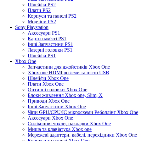
Шлейфи PS2
Плати PS2
Корпуси та панелі PS2
Модчіпи PS2
Sony Playstation
Аксесуари PS1
Карти пам'яті PS1
Інші Запчастини PS1
Лазерні головки PS1
Шлейфи PS1
Xbox One
Запчастини для джойстиків Xbox One
Xbox one HDMI роз'єми та micro USB
Шлейфи Xbox One
Плати Xbox One
Оптичні головки Xbox One
Блоки живлення Xbox one, Slim, X
Приводи Xbox One
Інші Запчастини Xbox One
Чіпи GPU/CPU/IC мікросхеми Реболлінг Xbox One
Аксесуари Xbox One
Силіконові чохли, накладки Xbox One
Миша та клавіатура Xbox one
Мережеві адаптери, кабелі, перехідники Xbox One
Корпуси та панелі Xbox One