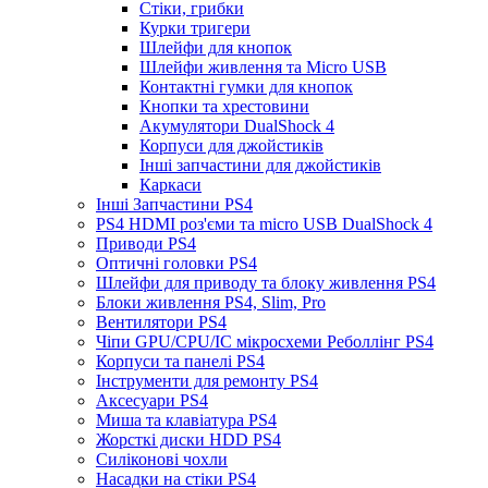
Стіки, грибки
Курки тригери
Шлейфи для кнопок
Шлейфи живлення та Micro USB
Контактні гумки для кнопок
Кнопки та хрестовини
Акумулятори DualShock 4
Корпуси для джойстиків
Інші запчастини для джойстиків
Каркаси
Інші Запчастини PS4
PS4 HDMI роз'єми та micro USB DualShock 4
Приводи PS4
Оптичні головки PS4
Шлейфи для приводу та блоку живлення PS4
Блоки живлення PS4, Slim, Pro
Вентилятори PS4
Чіпи GPU/CPU/IC мікросхеми Реболлінг PS4
Корпуси та панелі PS4
Інструменти для ремонту PS4
Аксесуари PS4
Миша та клавіатура PS4
Жорсткі диски HDD PS4
Силіконові чохли
Насадки на стіки PS4