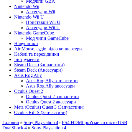
Модчіпи GBA
Nintendo Wii
Аксесуари Wii
Nintendo Wii U
Приставки Wii U
Аксесуари Wii U
Nintendo GameCube
Мод чипи GameCube
Навушники
Air Mouse, аудіо відео конвертери.
Кабелі та перехідники
Інструменти
Steam Deck (Запчастини)
Steam Deck (Аксесуари)
Asus Rog Ally
Asus Rog Ally запчастини
Asus Rog Ally аксесуари
Oculus Quest 2
Oculus Quest 2 запчастини
Oculus Quest 2 аксесуари
Meta (Oculus) Quest 3 (Запчастини)
Oculus Rift S (Запчастини)
Головна
»
Sony Playstation 4
»
PS4 HDMI роз'єми та micro USB
DualShock 4
»
Sony Playstation 4