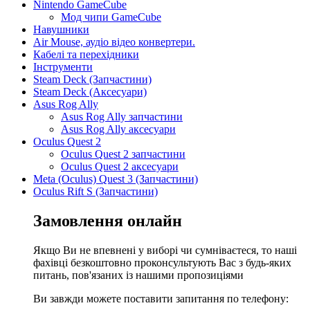
Nintendo GameCube
Мод чипи GameCube
Навушники
Air Mouse, аудіо відео конвертери.
Кабелі та перехідники
Інструменти
Steam Deck (Запчастини)
Steam Deck (Аксесуари)
Asus Rog Ally
Asus Rog Ally запчастини
Asus Rog Ally аксесуари
Oculus Quest 2
Oculus Quest 2 запчастини
Oculus Quest 2 аксесуари
Meta (Oculus) Quest 3 (Запчастини)
Oculus Rift S (Запчастини)
Замовлення онлайн
Якщо Ви не впевнені у виборі чи сумніваєтеся, то наші
фахівці безкоштовно проконсультують Вас з будь-яких
питань, пов'язаних із нашими пропозиціями
Ви завжди можете поставити запитання по телефону: