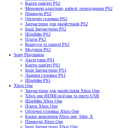
Карти пам'яті PS2
Мережеві адаптери, кабелі, перехідники PS2
Приводи PS2
Оптичні головки PS2
Запчастини для джойстиків PS2
Інші Запчастини PS2
Шлейфи PS2
Плати PS2
Корпуси та панелі PS2
Модчіпи PS2
Sony Playstation
Аксесуари PS1
Карти пам'яті PS1
Інші Запчастини PS1
Лазерні головки PS1
Шлейфи PS1
Xbox One
Запчастини для джойстиків Xbox One
Xbox one HDMI роз'єми та micro USB
Шлейфи Xbox One
Плати Xbox One
Оптичні головки Xbox One
Блоки живлення Xbox one, Slim, X
Приводи Xbox One
Інші Запчастини Xbox One