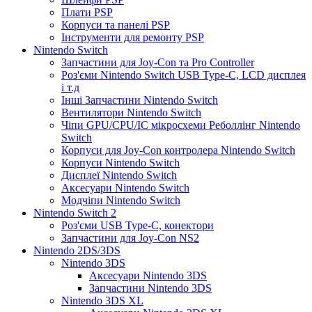
Плати PSP
Корпуси та панелі PSP
Інструменти для ремонту PSP
Nintendo Switch
Запчастини для Joy-Con та Pro Controller
Роз'єми Nintendo Switch USB Type-C, LCD дисплея
і т.д
Інші Запчастини Nintendo Switch
Вентилятори Nintendo Switch
Чіпи GPU/CPU/IC мікросхеми Реболлінг Nintendo
Switch
Корпуси для Joy-Con контролера Nintendo Switch
Корпуси Nintendo Switch
Дисплеї Nintendo Switch
Аксесуари Nintendo Switch
Модчіпи Nintendo Switch
Nintendo Switch 2
Роз'єми USB Type-C, конектори
Запчастини для Joy-Con NS2
Nintendo 2DS/3DS
Nintendo 3DS
Аксесуари Nintendo 3DS
Запчастини Nintendo 3DS
Nintendo 3DS XL