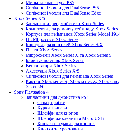
Миша та клавіатура PS5
Силіконові чохли для DualSense PS5
Силіконові чохли для DualSense Edge
Xbox Series X/S
Запчастини для джойстика Xbox Series
Комплекти для ремонту геймпаду Xbox Series
Корпуса для геймпадов Xbox Series Model 1914
HDMI роз'єми Xbox Series
Корпуси для консолей Xbox Series S/X
Плати Xbox Series
Мікросхеми Xbox Series X та Xbox Series S
Блоки живлення, Xbox Series
Вентилятори Xbox Series
Аксесуари Xbox Series X/S
Силіконові чохли для геймпада Xbox Series
Картки Xbox series S, Xbox series X, Xbox One,
Xbox 360
Sony Playstation 4
Запчастини для джойстика PS4
Стіки, грибки
Курки тригери
Шлейфи для кнопок
Шлейфи живлення та Micro USB
Контактні гумки для кнопок
Кнопки та хрестовини