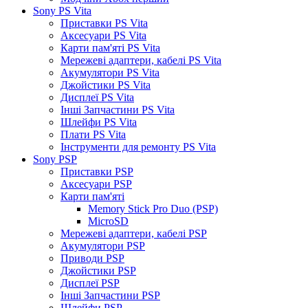
Sony PS Vita
Приставки PS Vita
Аксесуари PS Vita
Карти пам'яті PS Vita
Мережеві адаптери, кабелі PS Vita
Акумулятори PS Vita
Джойстики PS Vita
Дисплеї PS Vita
Інші Запчастини PS Vita
Шлейфи PS Vita
Плати PS Vita
Інструменти для ремонту PS Vita
Sony PSP
Приставки PSP
Аксесуари PSP
Карти пам'яті
Memory Stick Pro Duo (PSP)
MicroSD
Мережеві адаптери, кабелі PSP
Акумулятори PSP
Приводи PSP
Джойстики PSP
Дисплеї PSP
Інші Запчастини PSP
Шлейфи PSP