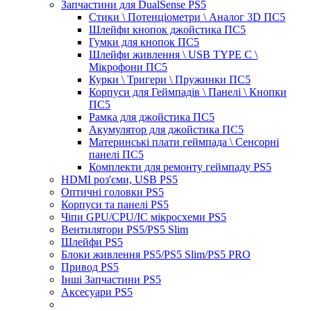
Запчастини для DualSense PS5
Стики \ Потенціометри \ Аналог 3D ПС5
Шлейфи кнопок джойстика ПС5
Гумки для кнопок ПС5
Шлейфи живлення \ USB TYPE C \
Мікрофони ПС5
Курки \ Тригери \ Пружинки ПС5
Корпуси для Геймпадів \ Панелі \ Кнопки
ПС5
Рамка для джойстика ПС5
Акумулятор для джойстика ПС5
Материнські плати геймпада \ Сенсорні
панелі ПС5
Комплекти для ремонту геймпаду PS5
HDMI роз'єми, USB PS5
Оптичні головки PS5
Корпуси та панелі PS5
Чіпи GPU/CPU/IC мікросхеми PS5
Вентилятори PS5/PS5 Slim
Шлейфи PS5
Блоки живлення PS5/PS5 Slim/PS5 PRO
Привод PS5
Інші Запчастини PS5
Аксесуари PS5