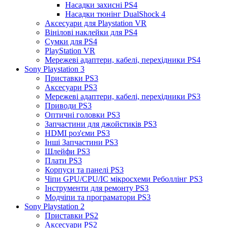
Насадки захисні PS4
Насадки тюнінг DualShock 4
Аксесуари для Playstation VR
Вінілові наклейки для PS4
Сумки для PS4
PlayStation VR
Мережеві адаптери, кабелі, перехідники PS4
Sony Playstation 3
Приставки PS3
Аксесуари PS3
Мережеві адаптери, кабелі, перехідники PS3
Приводи PS3
Оптичні головки PS3
Запчастини для джойстиків PS3
HDMI роз'єми PS3
Інші Запчастини PS3
Шлейфи PS3
Плати PS3
Корпуси та панелі PS3
Чіпи GPU/CPU/IC мікросхеми Реболлінг PS3
Інструменти для ремонту PS3
Модчіпи та програматори PS3
Sony Playstation 2
Приставки PS2
Аксесуари PS2