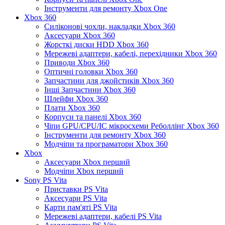
Інструменти для ремонту Xbox One
Xbox 360
Силіконові чохли, накладки Xbox 360
Аксесуари Xbox 360
Жорсткі диски HDD Xbox 360
Мережеві адаптери, кабелі, перехідники Xbox 360
Приводи Xbox 360
Оптичні головки Xbox 360
Запчастини для джойстиків Xbox 360
Інші Запчастини Xbox 360
Шлейфи Xbox 360
Плати Xbox 360
Корпуси та панелі Xbox 360
Чіпи GPU/CPU/IC мікросхеми Реболлінг Xbox 360
Інструменти для ремонту Xbox 360
Модчіпи та програматори Xbox 360
Xbox
Аксесуари Xbox перший
Модчіпи Xbox перший
Sony PS Vita
Приставки PS Vita
Аксесуари PS Vita
Карти пам'яті PS Vita
Мережеві адаптери, кабелі PS Vita