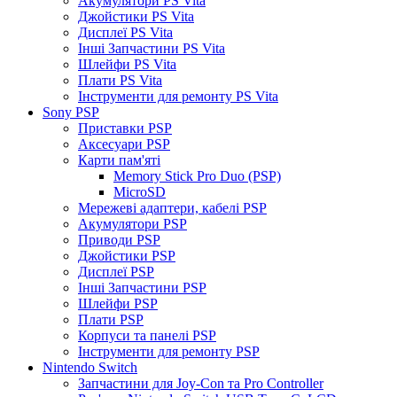
Акумулятори PS Vita
Джойстики PS Vita
Дисплеї PS Vita
Інші Запчастини PS Vita
Шлейфи PS Vita
Плати PS Vita
Інструменти для ремонту PS Vita
Sony PSP
Приставки PSP
Аксесуари PSP
Карти пам'яті
Memory Stick Pro Duo (PSP)
MicroSD
Мережеві адаптери, кабелі PSP
Акумулятори PSP
Приводи PSP
Джойстики PSP
Дисплеї PSP
Інші Запчастини PSP
Шлейфи PSP
Плати PSP
Корпуси та панелі PSP
Інструменти для ремонту PSP
Nintendo Switch
Запчастини для Joy-Con та Pro Controller