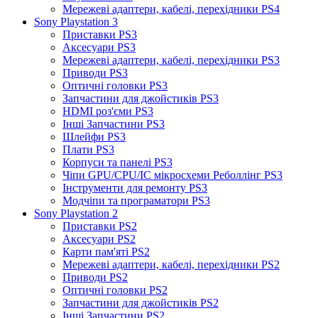
Мережеві адаптери, кабелі, перехідники PS4
Sony Playstation 3
Приставки PS3
Аксесуари PS3
Мережеві адаптери, кабелі, перехідники PS3
Приводи PS3
Оптичні головки PS3
Запчастини для джойстиків PS3
HDMI роз'єми PS3
Інші Запчастини PS3
Шлейфи PS3
Плати PS3
Корпуси та панелі PS3
Чіпи GPU/CPU/IC мікросхеми Реболлінг PS3
Інструменти для ремонту PS3
Модчіпи та програматори PS3
Sony Playstation 2
Приставки PS2
Аксесуари PS2
Карти пам'яті PS2
Мережеві адаптери, кабелі, перехідники PS2
Приводи PS2
Оптичні головки PS2
Запчастини для джойстиків PS2
Інші Запчастини PS2