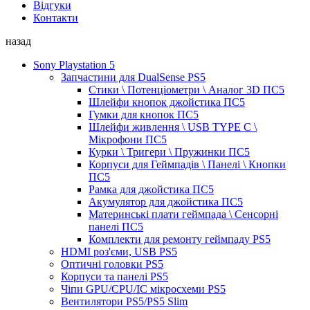
Відгуки
Контакти
назад
Sony Playstation 5
Запчастини для DualSense PS5
Стики \ Потенціометри \ Аналог 3D ПС5
Шлейфи кнопок джойстика ПС5
Гумки для кнопок ПС5
Шлейфи живлення \ USB TYPE C \
Мікрофони ПС5
Курки \ Тригери \ Пружинки ПС5
Корпуси для Геймпадів \ Панелі \ Кнопки
ПС5
Рамка для джойстика ПС5
Акумулятор для джойстика ПС5
Материнські плати геймпада \ Сенсорні
панелі ПС5
Комплекти для ремонту геймпаду PS5
HDMI роз'єми, USB PS5
Оптичні головки PS5
Корпуси та панелі PS5
Чіпи GPU/CPU/IC мікросхеми PS5
Вентилятори PS5/PS5 Slim