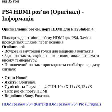
від 35 грн
PS4 HDMI роз'єм (Оригінал) -
Інформація
Оригінальний роз'єм, порт HDMI для PlayStation 4.
Підходить для заміни роз'єму HDMI для PS4. Заміна
проводиться шляхом перепаювання
Особливості:
• Вбудовані внутрішні голки для зміцнення контактів.
• Задні контакти, закріплені пластиком, може витримати
високу температуру.
• Позолочений контакт прискорює та стабілізує передачу
сигналу.
• Стан:
Новий
• Якість:
Оригінал.
• Сумісність:
Playstation 4 CUH-10xxX,11xxX,12xxX
• Тип:
роз'єм порту HDMI
• Виробник:
Sony. Foxconn.
HDMI разъем PS4 (Китай)
HDMI разъем PS4 Pro (Original)