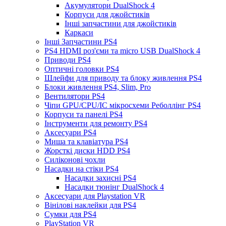
Акумулятори DualShock 4
Корпуси для джойстиків
Інші запчастини для джойстиків
Каркаси
Інші Запчастини PS4
PS4 HDMI роз'єми та micro USB DualShock 4
Приводи PS4
Оптичні головки PS4
Шлейфи для приводу та блоку живлення PS4
Блоки живлення PS4, Slim, Pro
Вентилятори PS4
Чіпи GPU/CPU/IC мікросхеми Реболлінг PS4
Корпуси та панелі PS4
Інструменти для ремонту PS4
Аксесуари PS4
Миша та клавіатура PS4
Жорсткі диски HDD PS4
Силіконові чохли
Насадки на стіки PS4
Насадки захисні PS4
Насадки тюнінг DualShock 4
Аксесуари для Playstation VR
Вінілові наклейки для PS4
Сумки для PS4
PlayStation VR