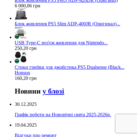
Блок живлення PS5 PRO ADP-420DR (Оригінал)
6 000,06 грн
Блок живлення PS5 Slim ADP-400JR (Оригинал)...
USB Type-C роз'єм живлення для Nintendo...
250,20 грн
Стики грибки для джойстика PS5 Dualsense (Black...
Honson
160,20 грн
Новини
у блозі
30.12.2025
Графік роботи на Новорічні свята 2025-2026р.
19.04.2025
Відгуки про ремонт