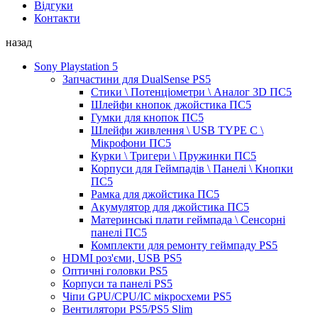
Відгуки
Контакти
назад
Sony Playstation 5
Запчастини для DualSense PS5
Стики \ Потенціометри \ Аналог 3D ПС5
Шлейфи кнопок джойстика ПС5
Гумки для кнопок ПС5
Шлейфи живлення \ USB TYPE C \
Мікрофони ПС5
Курки \ Тригери \ Пружинки ПС5
Корпуси для Геймпадів \ Панелі \ Кнопки
ПС5
Рамка для джойстика ПС5
Акумулятор для джойстика ПС5
Материнські плати геймпада \ Сенсорні
панелі ПС5
Комплекти для ремонту геймпаду PS5
HDMI роз'єми, USB PS5
Оптичні головки PS5
Корпуси та панелі PS5
Чіпи GPU/CPU/IC мікросхеми PS5
Вентилятори PS5/PS5 Slim