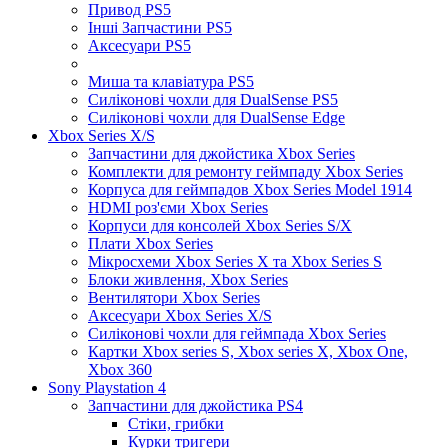
Привод PS5
Інші Запчастини PS5
Аксесуари PS5
Миша та клавіатура PS5
Силіконові чохли для DualSense PS5
Силіконові чохли для DualSense Edge
Xbox Series X/S
Запчастини для джойстика Xbox Series
Комплекти для ремонту геймпаду Xbox Series
Корпуса для геймпадов Xbox Series Model 1914
HDMI роз'єми Xbox Series
Корпуси для консолей Xbox Series S/X
Плати Xbox Series
Мікросхеми Xbox Series X та Xbox Series S
Блоки живлення, Xbox Series
Вентилятори Xbox Series
Аксесуари Xbox Series X/S
Силіконові чохли для геймпада Xbox Series
Картки Xbox series S, Xbox series X, Xbox One,
Xbox 360
Sony Playstation 4
Запчастини для джойстика PS4
Стіки, грибки
Курки тригери