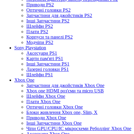
Приводи PS2
Оптичні головки PS2
Запчастини для джойстиків PS2
Інші Запчастини PS2
Шлейфи PS2
Плати PS2
Корпуси та панелі PS2
Модчіпи PS2
Sony Playstation
Аксесуари PS1
Карти пам'яті PS1
Інші Запчастини PS1
Лазерні головки PS1
Шлейфи PS1
Xbox One
Запчастини для джойстиків Xbox One
Xbox one HDMI роз'єми та micro USB
Шлейфи Xbox One
Плати Xbox One
Оптичні головки Xbox One
Блоки живлення Xbox one, Slim, X
Приводи Xbox One
Інші Запчастини Xbox One
Чіпи GPU/CPU/IC мікросхеми Реболлінг Xbox One
Аксесуари Xbox One