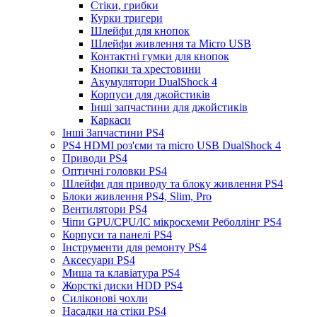
Стіки, грибки
Курки тригери
Шлейфи для кнопок
Шлейфи живлення та Micro USB
Контактні гумки для кнопок
Кнопки та хрестовини
Акумулятори DualShock 4
Корпуси для джойстиків
Інші запчастини для джойстиків
Каркаси
Інші Запчастини PS4
PS4 HDMI роз'єми та micro USB DualShock 4
Приводи PS4
Оптичні головки PS4
Шлейфи для приводу та блоку живлення PS4
Блоки живлення PS4, Slim, Pro
Вентилятори PS4
Чіпи GPU/CPU/IC мікросхеми Реболлінг PS4
Корпуси та панелі PS4
Інструменти для ремонту PS4
Аксесуари PS4
Миша та клавіатура PS4
Жорсткі диски HDD PS4
Силіконові чохли
Насадки на стіки PS4