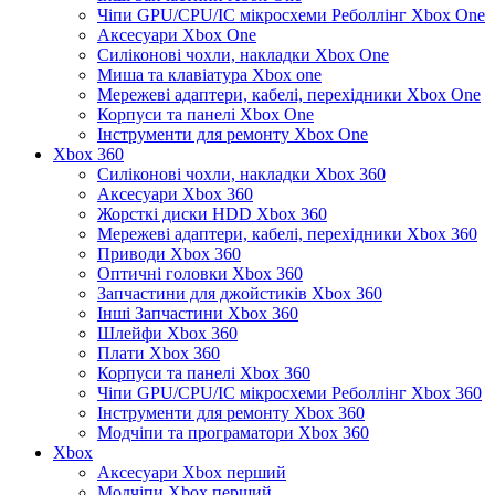
Чіпи GPU/CPU/IC мікросхеми Реболлінг Xbox One
Аксесуари Xbox One
Силіконові чохли, накладки Xbox One
Миша та клавіатура Xbox one
Мережеві адаптери, кабелі, перехідники Xbox One
Корпуси та панелі Xbox One
Інструменти для ремонту Xbox One
Xbox 360
Силіконові чохли, накладки Xbox 360
Аксесуари Xbox 360
Жорсткі диски HDD Xbox 360
Мережеві адаптери, кабелі, перехідники Xbox 360
Приводи Xbox 360
Оптичні головки Xbox 360
Запчастини для джойстиків Xbox 360
Інші Запчастини Xbox 360
Шлейфи Xbox 360
Плати Xbox 360
Корпуси та панелі Xbox 360
Чіпи GPU/CPU/IC мікросхеми Реболлінг Xbox 360
Інструменти для ремонту Xbox 360
Модчіпи та програматори Xbox 360
Xbox
Аксесуари Xbox перший
Модчіпи Xbox перший