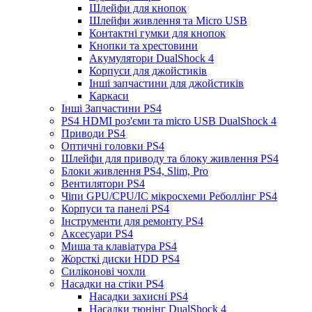
Шлейфи для кнопок
Шлейфи живлення та Micro USB
Контактні гумки для кнопок
Кнопки та хрестовини
Акумулятори DualShock 4
Корпуси для джойстиків
Інші запчастини для джойстиків
Каркаси
Інші Запчастини PS4
PS4 HDMI роз'єми та micro USB DualShock 4
Приводи PS4
Оптичні головки PS4
Шлейфи для приводу та блоку живлення PS4
Блоки живлення PS4, Slim, Pro
Вентилятори PS4
Чіпи GPU/CPU/IC мікросхеми Реболлінг PS4
Корпуси та панелі PS4
Інструменти для ремонту PS4
Аксесуари PS4
Миша та клавіатура PS4
Жорсткі диски HDD PS4
Силіконові чохли
Насадки на стіки PS4
Насадки захисні PS4
Насадки тюнінг DualShock 4