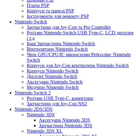
Плати PSP
Корпуси та панелі PSP
Інструменти для ремонту PSP
Nintendo Switch
Запчастини для Joy-Con та Pro Controller
Роз'єми Nintendo Switch USB Type-C, LCD дисплея
і т.д
Інші Запчастини Nintendo Switch
Вентилятори Nintendo Switch
Чіпи GPU/CPU/IC мікросхеми Реболлінг Nintendo
Switch
Корпуси для Joy-Con контролера Nintendo Switch
Корпуси Nintendo Switch
Дисплеї Nintendo Switch
Аксесуари Nintendo Switch
Модчіпи Nintendo Switch
Nintendo Switch 2
Роз'єми USB Type-C, конектори
Запчастини для Joy-Con NS2
Nintendo 2DS/3DS
Nintendo 3DS
Аксесуари Nintendo 3DS
Запчастини Nintendo 3DS
Nintendo 3DS XL