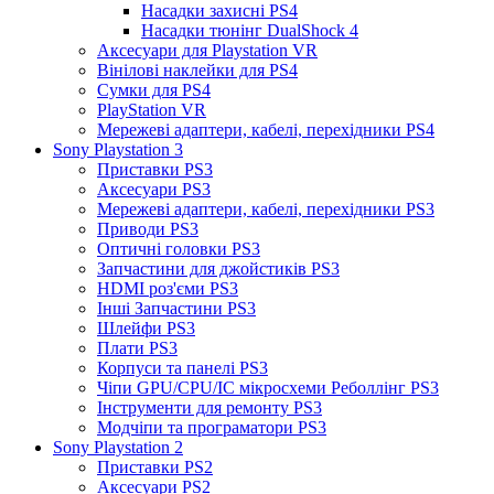
Насадки захисні PS4
Насадки тюнінг DualShock 4
Аксесуари для Playstation VR
Вінілові наклейки для PS4
Сумки для PS4
PlayStation VR
Мережеві адаптери, кабелі, перехідники PS4
Sony Playstation 3
Приставки PS3
Аксесуари PS3
Мережеві адаптери, кабелі, перехідники PS3
Приводи PS3
Оптичні головки PS3
Запчастини для джойстиків PS3
HDMI роз'єми PS3
Інші Запчастини PS3
Шлейфи PS3
Плати PS3
Корпуси та панелі PS3
Чіпи GPU/CPU/IC мікросхеми Реболлінг PS3
Інструменти для ремонту PS3
Модчіпи та програматори PS3
Sony Playstation 2
Приставки PS2
Аксесуари PS2