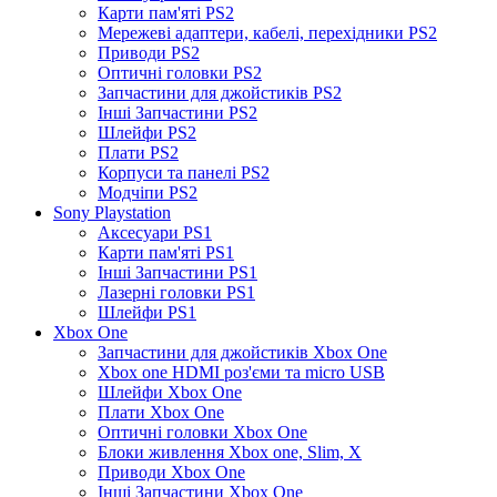
Карти пам'яті PS2
Мережеві адаптери, кабелі, перехідники PS2
Приводи PS2
Оптичні головки PS2
Запчастини для джойстиків PS2
Інші Запчастини PS2
Шлейфи PS2
Плати PS2
Корпуси та панелі PS2
Модчіпи PS2
Sony Playstation
Аксесуари PS1
Карти пам'яті PS1
Інші Запчастини PS1
Лазерні головки PS1
Шлейфи PS1
Xbox One
Запчастини для джойстиків Xbox One
Xbox one HDMI роз'єми та micro USB
Шлейфи Xbox One
Плати Xbox One
Оптичні головки Xbox One
Блоки живлення Xbox one, Slim, X
Приводи Xbox One
Інші Запчастини Xbox One