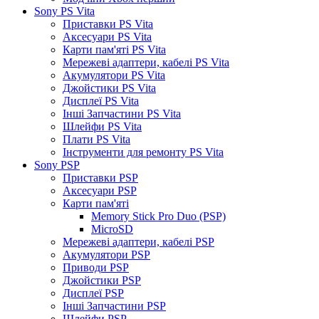
Sony PS Vita
Приставки PS Vita
Аксесуари PS Vita
Карти пам'яті PS Vita
Мережеві адаптери, кабелі PS Vita
Акумулятори PS Vita
Джойстики PS Vita
Дисплеї PS Vita
Інші Запчастини PS Vita
Шлейфи PS Vita
Плати PS Vita
Інструменти для ремонту PS Vita
Sony PSP
Приставки PSP
Аксесуари PSP
Карти пам'яті
Memory Stick Pro Duo (PSP)
MicroSD
Мережеві адаптери, кабелі PSP
Акумулятори PSP
Приводи PSP
Джойстики PSP
Дисплеї PSP
Інші Запчастини PSP
Шлейфи PSP