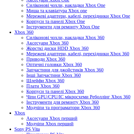
Силіконові чохли, накладки Xbox One
Миша та клавіатура Xbox one
Мережеві адаптери, кабелі, перехідники Xbox One
Корпуси та панелі Xbox One
Інструменти для ремонту Xbox One
Xbox 360
Силіконові чохли, накладки Xbox 360
Аксесуари Xbox 360
Жорсткі диски HDD Xbox 360
Мережеві адаптери, кабелі, перехідники Xbox 360
Приводи Xbox 360
Оптичні головки Xbox 360
Запчастини для джойстиків Xbox 360
Інші Запчастини Xbox 360
Шлейфи Xbox 360
Плати Xbox 360
Корпуси та панелі Xbox 360
Чіпи GPU/CPU/IC мікросхеми Реболлінг Xbox 360
Інструменти для ремонту Xbox 360
Модчіпи та програматори Xbox 360
Xbox
Аксесуари Xbox перший
Модчіпи Xbox перший
Sony PS Vita