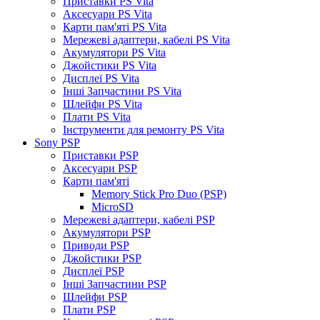
Приставки PS Vita
Аксесуари PS Vita
Карти пам'яті PS Vita
Мережеві адаптери, кабелі PS Vita
Акумулятори PS Vita
Джойстики PS Vita
Дисплеї PS Vita
Інші Запчастини PS Vita
Шлейфи PS Vita
Плати PS Vita
Інструменти для ремонту PS Vita
Sony PSP
Приставки PSP
Аксесуари PSP
Карти пам'яті
Memory Stick Pro Duo (PSP)
MicroSD
Мережеві адаптери, кабелі PSP
Акумулятори PSP
Приводи PSP
Джойстики PSP
Дисплеї PSP
Інші Запчастини PSP
Шлейфи PSP
Плати PSP