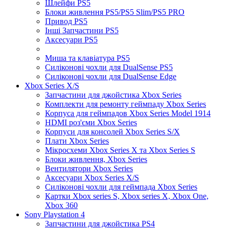
Шлейфи PS5
Блоки живлення PS5/PS5 Slim/PS5 PRO
Привод PS5
Інші Запчастини PS5
Аксесуари PS5
Миша та клавіатура PS5
Силіконові чохли для DualSense PS5
Силіконові чохли для DualSense Edge
Xbox Series X/S
Запчастини для джойстика Xbox Series
Комплекти для ремонту геймпаду Xbox Series
Корпуса для геймпадов Xbox Series Model 1914
HDMI роз'єми Xbox Series
Корпуси для консолей Xbox Series S/X
Плати Xbox Series
Мікросхеми Xbox Series X та Xbox Series S
Блоки живлення, Xbox Series
Вентилятори Xbox Series
Аксесуари Xbox Series X/S
Силіконові чохли для геймпада Xbox Series
Картки Xbox series S, Xbox series X, Xbox One,
Xbox 360
Sony Playstation 4
Запчастини для джойстика PS4