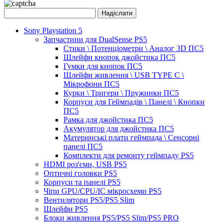
Sony Playstation 5
Запчастини для DualSense PS5
Стики \ Потенціометри \ Аналог 3D ПС5
Шлейфи кнопок джойстика ПС5
Гумки для кнопок ПС5
Шлейфи живлення \ USB TYPE C \
Мікрофони ПС5
Курки \ Тригери \ Пружинки ПС5
Корпуси для Геймпадів \ Панелі \ Кнопки
ПС5
Рамка для джойстика ПС5
Акумулятор для джойстика ПС5
Материнські плати геймпада \ Сенсорні
панелі ПС5
Комплекти для ремонту геймпаду PS5
HDMI роз'єми, USB PS5
Оптичні головки PS5
Корпуси та панелі PS5
Чіпи GPU/CPU/IC мікросхеми PS5
Вентилятори PS5/PS5 Slim
Шлейфи PS5
Блоки живлення PS5/PS5 Slim/PS5 PRO