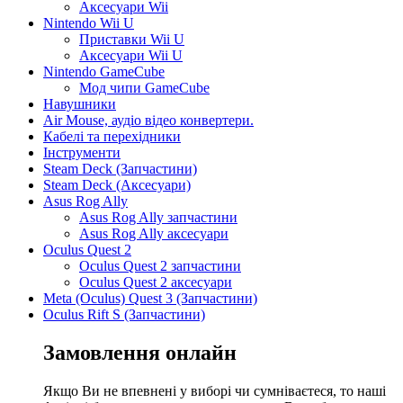
Аксесуари Wii
Nintendo Wii U
Приставки Wii U
Аксесуари Wii U
Nintendo GameCube
Мод чипи GameCube
Навушники
Air Mouse, аудіо відео конвертери.
Кабелі та перехідники
Інструменти
Steam Deck (Запчастини)
Steam Deck (Аксесуари)
Asus Rog Ally
Asus Rog Ally запчастини
Asus Rog Ally аксесуари
Oculus Quest 2
Oculus Quest 2 запчастини
Oculus Quest 2 аксесуари
Meta (Oculus) Quest 3 (Запчастини)
Oculus Rift S (Запчастини)
Замовлення онлайн
Якщо Ви не впевнені у виборі чи сумніваєтеся, то наші