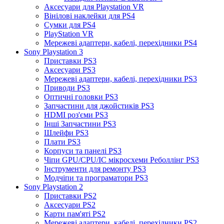
Аксесуари для Playstation VR
Вінілові наклейки для PS4
Сумки для PS4
PlayStation VR
Мережеві адаптери, кабелі, перехідники PS4
Sony Playstation 3
Приставки PS3
Аксесуари PS3
Мережеві адаптери, кабелі, перехідники PS3
Приводи PS3
Оптичні головки PS3
Запчастини для джойстиків PS3
HDMI роз'єми PS3
Інші Запчастини PS3
Шлейфи PS3
Плати PS3
Корпуси та панелі PS3
Чіпи GPU/CPU/IC мікросхеми Реболлінг PS3
Інструменти для ремонту PS3
Модчіпи та програматори PS3
Sony Playstation 2
Приставки PS2
Аксесуари PS2
Карти пам'яті PS2
Мережеві адаптери, кабелі, перехідники PS2