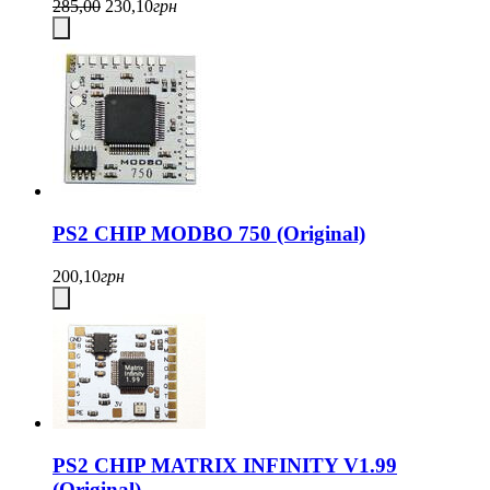
285,00
230,10
грн
PS2 CHIP MODBO 750 (Original)
200,10
грн
PS2 CHIP MATRIX INFINITY V1.99
(Original)