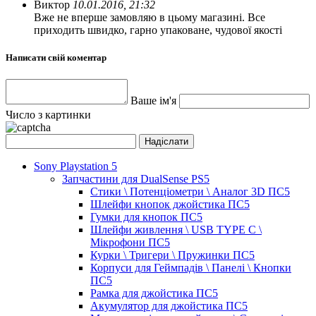
Виктор
10.01.2016, 21:32
Вже не вперше замовляю в цьому магазині. Все
приходить швидко, гарно упаковане, чудової якості
Написати свій коментар
Ваше ім'я
Число з картинки
Sony Playstation 5
Запчастини для DualSense PS5
Стики \ Потенціометри \ Аналог 3D ПС5
Шлейфи кнопок джойстика ПС5
Гумки для кнопок ПС5
Шлейфи живлення \ USB TYPE C \
Мікрофони ПС5
Курки \ Тригери \ Пружинки ПС5
Корпуси для Геймпадів \ Панелі \ Кнопки
ПС5
Рамка для джойстика ПС5
Акумулятор для джойстика ПС5