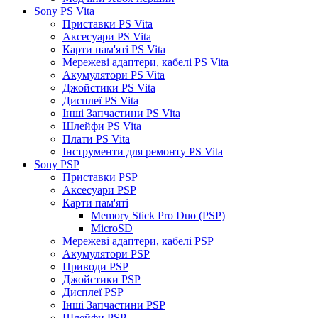
Sony PS Vita
Приставки PS Vita
Аксесуари PS Vita
Карти пам'яті PS Vita
Мережеві адаптери, кабелі PS Vita
Акумулятори PS Vita
Джойстики PS Vita
Дисплеї PS Vita
Інші Запчастини PS Vita
Шлейфи PS Vita
Плати PS Vita
Інструменти для ремонту PS Vita
Sony PSP
Приставки PSP
Аксесуари PSP
Карти пам'яті
Memory Stick Pro Duo (PSP)
MicroSD
Мережеві адаптери, кабелі PSP
Акумулятори PSP
Приводи PSP
Джойстики PSP
Дисплеї PSP
Інші Запчастини PSP
Шлейфи PSP