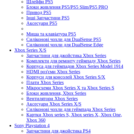
Шлейфи PS5
Блоки живлення PS5/PS5 Slim/PS5 PRO
Привод PS5
Інші Запчастини PS5
Аксесуари PS5
Миша та клавіатура PS5
Силіконові чохли для DualSense PS5
Силіконові чохли для DualSense Edge
Xbox Series X/S
Запчастини для джойстика Xbox Series
Комплекти для ремонту геймпаду Xbox Series
Корпуса для геймпадов Xbox Series Model 1914
HDMI роз'єми Xbox Series
Корпуси для консолей Xbox Series S/X
Плати Xbox Series
Мікросхеми Xbox Series X та Xbox Series S
Блоки живлення, Xbox Series
Вентилятори Xbox Series
Аксесуари Xbox Series X/S
Силіконові чохли для геймпада Xbox Series
Картки Xbox series S, Xbox series X, Xbox One,
Xbox 360
Sony Playstation 4
Запчастини для джойстика PS4