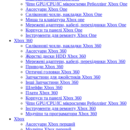
Чіпи GPU/CPU/IC мікросхеми Реболлінг Xbox One
Аксесуари Xbox One
Силіконові чохли, накладки Xbox One
Миша та клавіатура Xbox one
Мережеві адаптери, кабелі, перехідники Xbox One
Корпуси та панелі Xbox One
Інструменти для ремонту Xbox One
Xbox 360
Силіконові чохли, накладки Xbox 360
Аксесуари Xbox 360
Жорсткі диски HDD Xbox 360
Мережеві адаптери, кабелі, перехідники Xbox 360
Приводи Xbox 360
Оптичні головки Xbox 360
Запчастини для джойстиків Xbox 360
Інші Запчастини Xbox 360
Шлейфи Xbox 360
Плати Xbox 360
Корпуси та панелі Xbox 360
Чіпи GPU/CPU/IC мікросхеми Реболлінг Xbox 360
Інструменти для ремонту Xbox 360
Модчіпи та програматори Xbox 360
Xbox
Аксесуари Xbox перший
Модчіпи Xbox перший