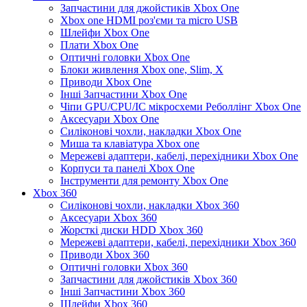
Запчастини для джойстиків Xbox One
Xbox one HDMI роз'єми та micro USB
Шлейфи Xbox One
Плати Xbox One
Оптичні головки Xbox One
Блоки живлення Xbox one, Slim, X
Приводи Xbox One
Інші Запчастини Xbox One
Чіпи GPU/CPU/IC мікросхеми Реболлінг Xbox One
Аксесуари Xbox One
Силіконові чохли, накладки Xbox One
Миша та клавіатура Xbox one
Мережеві адаптери, кабелі, перехідники Xbox One
Корпуси та панелі Xbox One
Інструменти для ремонту Xbox One
Xbox 360
Силіконові чохли, накладки Xbox 360
Аксесуари Xbox 360
Жорсткі диски HDD Xbox 360
Мережеві адаптери, кабелі, перехідники Xbox 360
Приводи Xbox 360
Оптичні головки Xbox 360
Запчастини для джойстиків Xbox 360
Інші Запчастини Xbox 360
Шлейфи Xbox 360