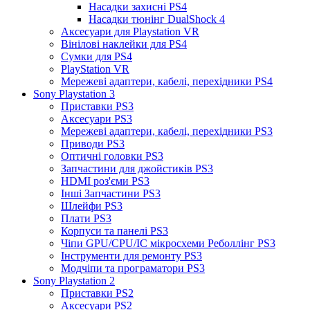
Насадки захисні PS4
Насадки тюнінг DualShock 4
Аксесуари для Playstation VR
Вінілові наклейки для PS4
Сумки для PS4
PlayStation VR
Мережеві адаптери, кабелі, перехідники PS4
Sony Playstation 3
Приставки PS3
Аксесуари PS3
Мережеві адаптери, кабелі, перехідники PS3
Приводи PS3
Оптичні головки PS3
Запчастини для джойстиків PS3
HDMI роз'єми PS3
Інші Запчастини PS3
Шлейфи PS3
Плати PS3
Корпуси та панелі PS3
Чіпи GPU/CPU/IC мікросхеми Реболлінг PS3
Інструменти для ремонту PS3
Модчіпи та програматори PS3
Sony Playstation 2
Приставки PS2
Аксесуари PS2