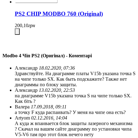
PS2 CHIP MODBO 760 (Original)
200,10
грн
Modbo 4 Чіп PS2 (Оригінал) - Коментарі
Александр
18.02.2020, 07:36
Здравствуйте. На диаграмме платы V15b указана точка S
на чипе только SX. Как быть подскажите? Также нет
диаграммы по блоку защиты.
Александр
13.02.2020, 22:53
на диаграмме V15b указана точка S на чипе только SX.
Как біть ?
Валера
17.09.2018, 09:11
а точку F куда распаивать? У меня на чипе она есть?
Artyom
02.12.2016, 14:04
А куда ж впаивается блок защиты лазерного механизма
? Скачал на вашем сайте диаграмму по установки чипа
V5-V6 там про этот блок нечего нету