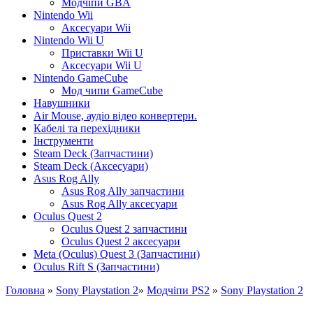
Модчіпи GBA
Nintendo Wii
Аксесуари Wii
Nintendo Wii U
Приставки Wii U
Аксесуари Wii U
Nintendo GameCube
Мод чипи GameCube
Навушники
Air Mouse, аудіо відео конвертери.
Кабелі та перехідники
Інструменти
Steam Deck (Запчастини)
Steam Deck (Аксесуари)
Asus Rog Ally
Asus Rog Ally запчастини
Asus Rog Ally аксесуари
Oculus Quest 2
Oculus Quest 2 запчастини
Oculus Quest 2 аксесуари
Meta (Oculus) Quest 3 (Запчастини)
Oculus Rift S (Запчастини)
Головна
»
Sony Playstation 2
»
Модчіпи PS2
»
Sony Playstation 2