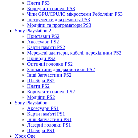
Плати PS3
Корпуси та панелі PS3
Чіпи GPU/CPU/IC мікросхеми Реболлінг PS3
Інструменти для ремонту PS3
Модчіпи та програматори PS3
Sony Playstation 2
Приставки PS2
Аксесуари PS2
Карти пам'яті PS2
Мережеві адаптери, кабелі, перехідники PS2
Приводи PS2
Оптичні головки PS2
Запчастини для джойстиків PS2
Інші Запчастини PS2
Шлейфи PS2
Плати PS2
Корпуси та панелі PS2
Модчіпи PS2
Sony Playstation
Аксесуари PS1
Карти пам'яті PS1
Інші Запчастини PS1
Лазерні головки PS1
Шлейфи PS1
Xbox One