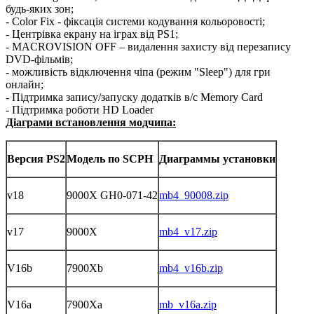
будь-яких зон;
- Color Fix - фіксація системи кодування кольоровості;
- Центрівка екрану на іграх від PS1;
- MACROVISION OFF – видалення захисту від перезапису
DVD-фільмів;
- можливість відключення чіпа (режим "Sleep") для гри
онлайн;
- Підтримка запису/запуску додатків в/с Memory Card
- Підтримка роботи HD Loader
Діаграми встановлення модчипа:
Версия PS2
Модель по SCPH
Диаграммы установки
v18
9000X GH0-071-42
mb4_90008.zip
v17
9000X
mb4_v17.zip
V16b
7900Xb
mb4_v16b.zip
V16a
7900Xa
mb_v16a.zip