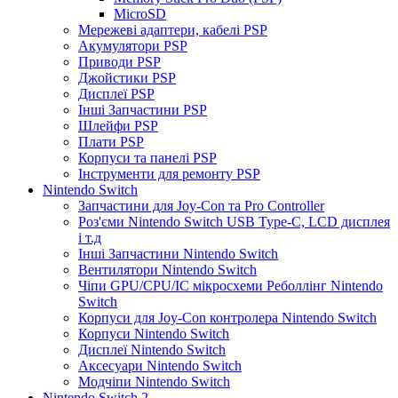
MicroSD
Мережеві адаптери, кабелі PSP
Акумулятори PSP
Приводи PSP
Джойстики PSP
Дисплеї PSP
Інші Запчастини PSP
Шлейфи PSP
Плати PSP
Корпуси та панелі PSP
Інструменти для ремонту PSP
Nintendo Switch
Запчастини для Joy-Con та Pro Controller
Роз'єми Nintendo Switch USB Type-C, LCD дисплея
і т.д
Інші Запчастини Nintendo Switch
Вентилятори Nintendo Switch
Чіпи GPU/CPU/IC мікросхеми Реболлінг Nintendo
Switch
Корпуси для Joy-Con контролера Nintendo Switch
Корпуси Nintendo Switch
Дисплеї Nintendo Switch
Аксесуари Nintendo Switch
Модчіпи Nintendo Switch
Nintendo Switch 2