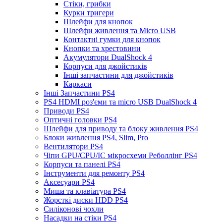
Стіки, грибки
Курки тригери
Шлейфи для кнопок
Шлейфи живлення та Micro USB
Контактні гумки для кнопок
Кнопки та хрестовини
Акумулятори DualShock 4
Корпуси для джойстиків
Інші запчастини для джойстиків
Каркаси
Інші Запчастини PS4
PS4 HDMI роз'єми та micro USB DualShock 4
Приводи PS4
Оптичні головки PS4
Шлейфи для приводу та блоку живлення PS4
Блоки живлення PS4, Slim, Pro
Вентилятори PS4
Чіпи GPU/CPU/IC мікросхеми Реболлінг PS4
Корпуси та панелі PS4
Інструменти для ремонту PS4
Аксесуари PS4
Миша та клавіатура PS4
Жорсткі диски HDD PS4
Силіконові чохли
Насадки на стіки PS4