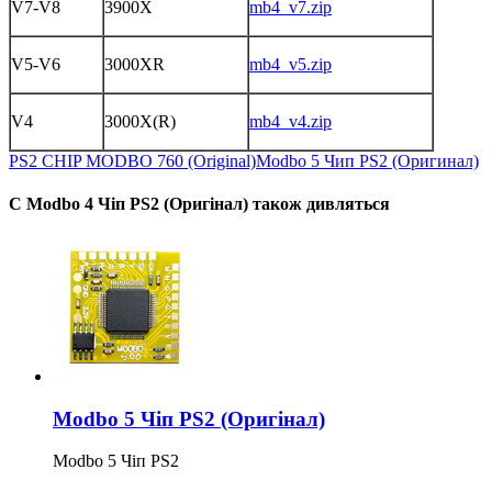
V7-V8
3900X
mb4_v7.zip
V5-V6
3000XR
mb4_v5.zip
V4
3000X(R)
mb4_v4.zip
PS2 CHIP MODBO 760 (Original)
Modbo 5 Чип PS2 (Оригинал)
С Modbo 4 Чіп PS2 (Оригінал) також дивляться
Modbo 5 Чіп PS2 (Оригінал)
Modbo 5 Чіп PS2