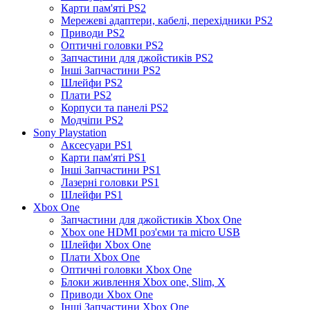
Карти пам'яті PS2
Мережеві адаптери, кабелі, перехідники PS2
Приводи PS2
Оптичні головки PS2
Запчастини для джойстиків PS2
Інші Запчастини PS2
Шлейфи PS2
Плати PS2
Корпуси та панелі PS2
Модчіпи PS2
Sony Playstation
Аксесуари PS1
Карти пам'яті PS1
Інші Запчастини PS1
Лазерні головки PS1
Шлейфи PS1
Xbox One
Запчастини для джойстиків Xbox One
Xbox one HDMI роз'єми та micro USB
Шлейфи Xbox One
Плати Xbox One
Оптичні головки Xbox One
Блоки живлення Xbox one, Slim, X
Приводи Xbox One
Інші Запчастини Xbox One