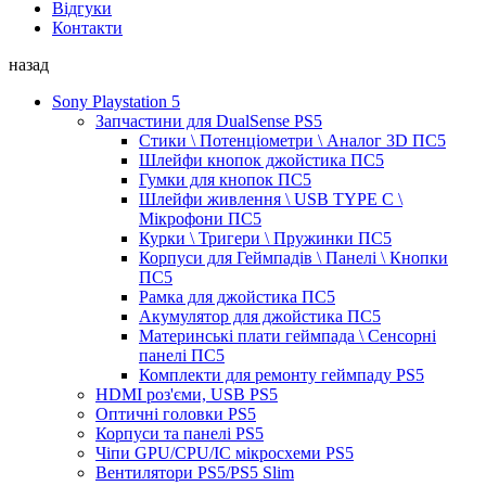
Відгуки
Контакти
назад
Sony Playstation 5
Запчастини для DualSense PS5
Стики \ Потенціометри \ Аналог 3D ПС5
Шлейфи кнопок джойстика ПС5
Гумки для кнопок ПС5
Шлейфи живлення \ USB TYPE C \
Мікрофони ПС5
Курки \ Тригери \ Пружинки ПС5
Корпуси для Геймпадів \ Панелі \ Кнопки
ПС5
Рамка для джойстика ПС5
Акумулятор для джойстика ПС5
Материнські плати геймпада \ Сенсорні
панелі ПС5
Комплекти для ремонту геймпаду PS5
HDMI роз'єми, USB PS5
Оптичні головки PS5
Корпуси та панелі PS5
Чіпи GPU/CPU/IC мікросхеми PS5
Вентилятори PS5/PS5 Slim