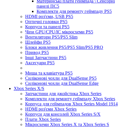
Материнські плати геймпада \ Сенсорні
панелі ПС5
Комплекти для ремонту геймпаду PS5
HDMI роз'єми, USB PS5
Оптичні головки PS5
Корпуси та панелі PS5
Чіпи GPU/CPU/IC мікросхеми PS5
Вентилятори PS5/PS5 Slim
Шлейфи PS5
Блоки живлення PS5/PS5 Slim/PS5 PRO
Привод PS5
Інші Запчастини PS5
Аксесуари PS5
Миша та клавіатура PS5
Силіконові чохли для DualSense PS5
Силіконові чохли для DualSense Edge
Xbox Series X/S
Запчастини для джойстика Xbox Series
Комплекти для ремонту геймпаду Xbox Series
Корпуса для геймпадов Xbox Series Model 1914
HDMI роз'єми Xbox Series
Корпуси для консолей Xbox Series S/X
Плати Xbox Series
Мікросхеми Xbox Series X та Xbox Series S