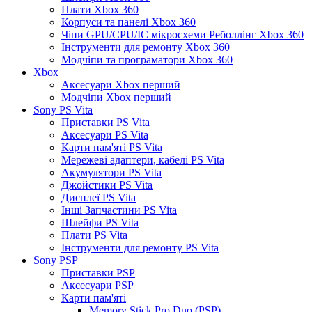
Плати Xbox 360
Корпуси та панелі Xbox 360
Чіпи GPU/CPU/IC мікросхеми Реболлінг Xbox 360
Інструменти для ремонту Xbox 360
Модчіпи та програматори Xbox 360
Xbox
Аксесуари Xbox перший
Модчіпи Xbox перший
Sony PS Vita
Приставки PS Vita
Аксесуари PS Vita
Карти пам'яті PS Vita
Мережеві адаптери, кабелі PS Vita
Акумулятори PS Vita
Джойстики PS Vita
Дисплеї PS Vita
Інші Запчастини PS Vita
Шлейфи PS Vita
Плати PS Vita
Інструменти для ремонту PS Vita
Sony PSP
Приставки PSP
Аксесуари PSP
Карти пам'яті
Memory Stick Pro Duo (PSP)