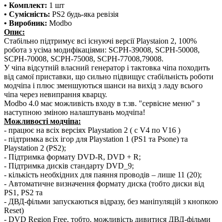
• Комплект:
1 шт
• Сумісність:
PS2 будь-яка ревізія
• Виробник:
Modbo
Опис:
Стабільно підтримує всі існуючі версії Playstaion 2, 100%
робота з усіма модифікаціями: SCPH-39008, SCPH-50008,
SCPH-70008, SCPH-75008, SCPH-77008,79008.
У чіпа відсутній власний генератор і тактовка чіпа походить
від самої приставки, що сильно підвищує стабільність роботи
модчіпа і плюс зменшуються шанси на вихід з ладу всього
чіпа через невипрання кварцу.
Modbo 4.0 має можливість входу в т.зв. "сервісне меню" з
наступною зміною налаштувань модчіпа!
Можливості модчіпа:
- працює на всіх версіях Playstation 2 ( c V4 по V16 )
- підтримка всіх ігор для Playstation 1 (PS1 та Psone) та
Playstation 2 (PS2);
- Підтримка формату DVD-R, DVD + R;
- Підтримка дисків стандарту DVD_9;
- кількість необхідних для паяння проводів – лише 11 (20);
- Автоматичне визначення формату диска (тобто диски від
PS1, PS2 та
- ДВД-фільми запускаються відразу, без маніпуляцій з кнопкою
Reset)
- DVD Region Free, тобто. можливість дивитися ДВД-фільми