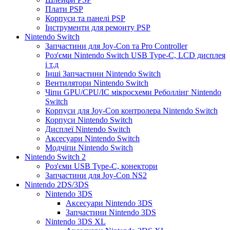
Плати PSP
Корпуси та панелі PSP
Інструменти для ремонту PSP
Nintendo Switch
Запчастини для Joy-Con та Pro Controller
Роз'єми Nintendo Switch USB Type-C, LCD дисплея
і т.д
Інші Запчастини Nintendo Switch
Вентилятори Nintendo Switch
Чіпи GPU/CPU/IC мікросхеми Реболлінг Nintendo
Switch
Корпуси для Joy-Con контролера Nintendo Switch
Корпуси Nintendo Switch
Дисплеї Nintendo Switch
Аксесуари Nintendo Switch
Модчіпи Nintendo Switch
Nintendo Switch 2
Роз'єми USB Type-C, конектори
Запчастини для Joy-Con NS2
Nintendo 2DS/3DS
Nintendo 3DS
Аксесуари Nintendo 3DS
Запчастини Nintendo 3DS
Nintendo 3DS XL