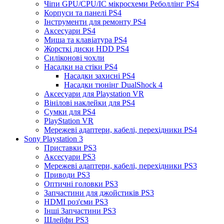
Чіпи GPU/CPU/IC мікросхеми Реболлінг PS4
Корпуси та панелі PS4
Інструменти для ремонту PS4
Аксесуари PS4
Миша та клавіатура PS4
Жорсткі диски HDD PS4
Силіконові чохли
Насадки на стіки PS4
Насадки захисні PS4
Насадки тюнінг DualShock 4
Аксесуари для Playstation VR
Вінілові наклейки для PS4
Сумки для PS4
PlayStation VR
Мережеві адаптери, кабелі, перехідники PS4
Sony Playstation 3
Приставки PS3
Аксесуари PS3
Мережеві адаптери, кабелі, перехідники PS3
Приводи PS3
Оптичні головки PS3
Запчастини для джойстиків PS3
HDMI роз'єми PS3
Інші Запчастини PS3
Шлейфи PS3