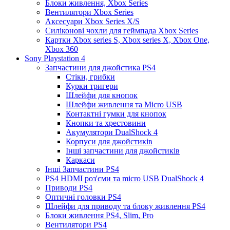
Блоки живлення, Xbox Series
Вентилятори Xbox Series
Аксесуари Xbox Series X/S
Силіконові чохли для геймпада Xbox Series
Картки Xbox series S, Xbox series X, Xbox One,
Xbox 360
Sony Playstation 4
Запчастини для джойстика PS4
Стіки, грибки
Курки тригери
Шлейфи для кнопок
Шлейфи живлення та Micro USB
Контактні гумки для кнопок
Кнопки та хрестовини
Акумулятори DualShock 4
Корпуси для джойстиків
Інші запчастини для джойстиків
Каркаси
Інші Запчастини PS4
PS4 HDMI роз'єми та micro USB DualShock 4
Приводи PS4
Оптичні головки PS4
Шлейфи для приводу та блоку живлення PS4
Блоки живлення PS4, Slim, Pro
Вентилятори PS4