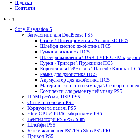
Відгуки
Контакти
назад
Sony Playstation 5
Запчастини для DualSense PS5
Стики \ Потенціометри \ Аналог 3D ПС5
Шлейфи кнопок джойстика ПС5
Гумки для кнопок ПС5
Шлейфи живлення \ USB TYPE C \ Мікрофон
Курки \ Тригери \ Пружинки ПС5
Корпуси для Геймпадів \ Панелі \ Кнопки ПС5
Рамка для джойстика ПС5
Акумулятор для джойстика ПС5
Материнські плати геймпада \ Сенсорні панел
Комплекти для ремонту геймпаду PS5
HDMI роз'єми, USB PS5
Оптичні головки PS5
Корпуси та панелі PS5
Чіпи GPU/CPU/IC мікросхеми PS5
Вентилятори PS5/PS5 Slim
Шлейфи PS5
Блоки живлення PS5/PS5 Slim/PS5 PRO
Привод PS5