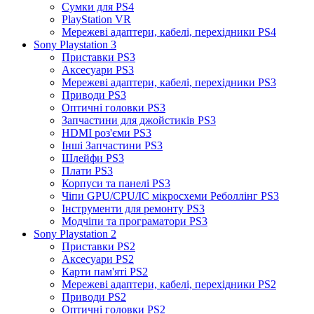
Сумки для PS4
PlayStation VR
Мережеві адаптери, кабелі, перехідники PS4
Sony Playstation 3
Приставки PS3
Аксесуари PS3
Мережеві адаптери, кабелі, перехідники PS3
Приводи PS3
Оптичні головки PS3
Запчастини для джойстиків PS3
HDMI роз'єми PS3
Інші Запчастини PS3
Шлейфи PS3
Плати PS3
Корпуси та панелі PS3
Чіпи GPU/CPU/IC мікросхеми Реболлінг PS3
Інструменти для ремонту PS3
Модчіпи та програматори PS3
Sony Playstation 2
Приставки PS2
Аксесуари PS2
Карти пам'яті PS2
Мережеві адаптери, кабелі, перехідники PS2
Приводи PS2
Оптичні головки PS2