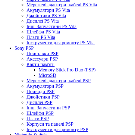
Мережеві адаптери, кабелі PS Vita
Акумулятори PS Vita
Джойстики PS Vita
Дисплеї PS Vita
Інші Запчастини PS Vita
Шлейфи PS Vita
Плати PS Vita
Інструменти для ремонту PS Vita
Sony PSP
Приставки PSP
Аксесуари PSP
Карти пам'яті
Memory Stick Pro Duo (PSP)
MicroSD
Мережеві адаптери, кабелі PSP
Акумулятори PSP
Приводи PSP
Джойстики PSP
Дисплеї PSP
Інші Запчастини PSP
Шлейфи PSP
Плати PSP
Корпуси та панелі PSP
Інструменти для ремонту PSP
Nintendo Switch