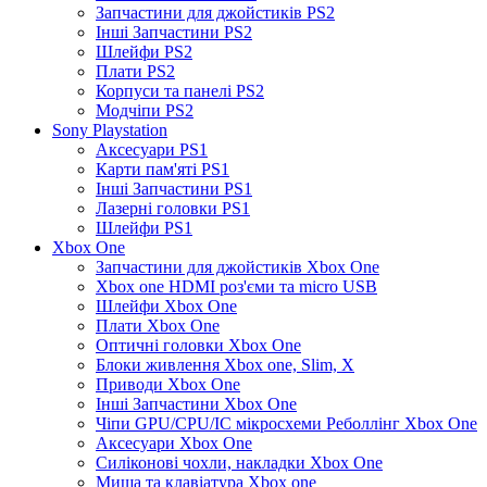
Запчастини для джойстиків PS2
Інші Запчастини PS2
Шлейфи PS2
Плати PS2
Корпуси та панелі PS2
Модчіпи PS2
Sony Playstation
Аксесуари PS1
Карти пам'яті PS1
Інші Запчастини PS1
Лазерні головки PS1
Шлейфи PS1
Xbox One
Запчастини для джойстиків Xbox One
Xbox one HDMI роз'єми та micro USB
Шлейфи Xbox One
Плати Xbox One
Оптичні головки Xbox One
Блоки живлення Xbox one, Slim, X
Приводи Xbox One
Інші Запчастини Xbox One
Чіпи GPU/CPU/IC мікросхеми Реболлінг Xbox One
Аксесуари Xbox One
Силіконові чохли, накладки Xbox One
Миша та клавіатура Xbox one