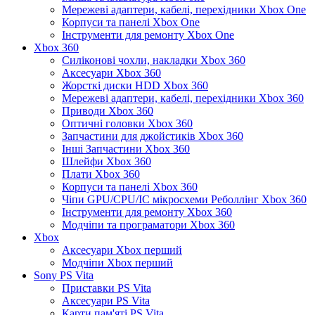
Мережеві адаптери, кабелі, перехідники Xbox One
Корпуси та панелі Xbox One
Інструменти для ремонту Xbox One
Xbox 360
Силіконові чохли, накладки Xbox 360
Аксесуари Xbox 360
Жорсткі диски HDD Xbox 360
Мережеві адаптери, кабелі, перехідники Xbox 360
Приводи Xbox 360
Оптичні головки Xbox 360
Запчастини для джойстиків Xbox 360
Інші Запчастини Xbox 360
Шлейфи Xbox 360
Плати Xbox 360
Корпуси та панелі Xbox 360
Чіпи GPU/CPU/IC мікросхеми Реболлінг Xbox 360
Інструменти для ремонту Xbox 360
Модчіпи та програматори Xbox 360
Xbox
Аксесуари Xbox перший
Модчіпи Xbox перший
Sony PS Vita
Приставки PS Vita
Аксесуари PS Vita
Карти пам'яті PS Vita