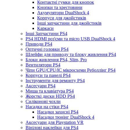
Контактні гумки для кнопок
Кнопки та хрестовини
Акумулятори DualShock 4
Корпуси для джойстиків
Інші запчастини для джойстиків
Каркаси
Інші Запчастини PS4
PS4 HDMI роз'єми та micro USB DualShock 4
Приводи PS4
Оптичні головки PS4
Шлейфи для приводу та блоку живлення PS4
Блоки живлення PS4, Slim, Pro
Вентилятори PS4
Чіпи GPU/CPU/IC мікросхеми Реболлінг PS4
Корпуси та панелі PS4
Інструменти для ремонту PS4
Аксесуари PS4
Миша та клавіатура PS4
Жорсткі диски HDD PS4
Силіконові чохли
Насадки на стіки PS4
Насадки захисні PS4
Насадки тюнінг DualShock 4
Аксесуари для Playstation VR
Вінілові наклейки для PS4