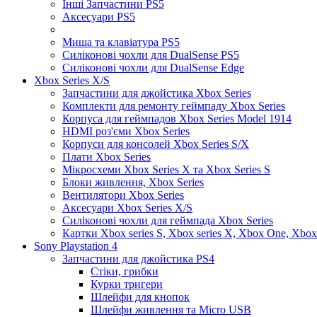
Інші Запчастини PS5
Аксесуари PS5
Миша та клавіатура PS5
Силіконові чохли для DualSense PS5
Силіконові чохли для DualSense Edge
Xbox Series X/S
Запчастини для джойстика Xbox Series
Комплекти для ремонту геймпаду Xbox Series
Корпуса для геймпадов Xbox Series Model 1914
HDMI роз'єми Xbox Series
Корпуси для консолей Xbox Series S/X
Плати Xbox Series
Мікросхеми Xbox Series X та Xbox Series S
Блоки живлення, Xbox Series
Вентилятори Xbox Series
Аксесуари Xbox Series X/S
Силіконові чохли для геймпада Xbox Series
Картки Xbox series S, Xbox series X, Xbox One, Xbox
Sony Playstation 4
Запчастини для джойстика PS4
Стіки, грибки
Курки тригери
Шлейфи для кнопок
Шлейфи живлення та Micro USB