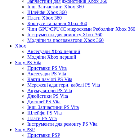
Запчастини для джойстиків Xbox 360
Інші Запчастини Xbox 360
Шлейфи Xbox 360
Плати Xbox 360
Корпуси та панелі Xbox 360
Чіпи GPU/CPU/IC мікросхеми Реболлінг Xbox 360
Інструменти для ремонту Xbox 360
Модчіпи та програматори Xbox 360
Xbox
Аксесуари Xbox перший
Модчіпи Xbox перший
Sony PS Vita
Приставки PS Vita
Аксесуари PS Vita
Карти пам'яті PS Vita
Мережеві адаптери, кабелі PS Vita
Акумулятори PS Vita
Джойстики PS Vita
Дисплеї PS Vita
Інші Запчастини PS Vita
Шлейфи PS Vita
Плати PS Vita
Інструменти для ремонту PS Vita
Sony PSP
Приставки PSP