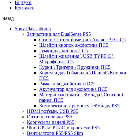
Відгуки
Контакти
назад
Sony Playstation 5
Запчастини для DualSense PS5
Стики \ Потенціометри \ Аналог 3D ПС5
Шлейфи кнопок джойстика ПС5
Гумки для кнопок ПС5
Шлейфи живлення \ USB TYPE C \
Мікрофони ПС5
Курки \ Тригери \ Пружинки ПС5
Корпуси для Геймпадів \ Панелі \ Кнопки
ПС5
Рамка для джойстика ПС5
Акумулятор для джойстика ПС5
Материнські плати геймпада \ Сенсорні
панелі ПС5
Комплекти для ремонту геймпаду PS5
HDMI роз'єми, USB PS5
Оптичні головки PS5
Корпуси та панелі PS5
Чіпи GPU/CPU/IC мікросхеми PS5
Вентилятори PS5/PS5 Slim