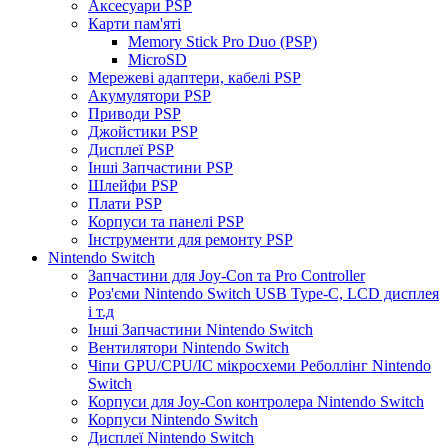
Аксесуари PSP
Карти пам'яті
Memory Stick Pro Duo (PSP)
MicroSD
Мережеві адаптери, кабелі PSP
Акумулятори PSP
Приводи PSP
Джойстики PSP
Дисплеї PSP
Інші Запчастини PSP
Шлейфи PSP
Плати PSP
Корпуси та панелі PSP
Інструменти для ремонту PSP
Nintendo Switch
Запчастини для Joy-Con та Pro Controller
Роз'єми Nintendo Switch USB Type-C, LCD дисплея
і т.д
Інші Запчастини Nintendo Switch
Вентилятори Nintendo Switch
Чіпи GPU/CPU/IC мікросхеми Реболлінг Nintendo
Switch
Корпуси для Joy-Con контролера Nintendo Switch
Корпуси Nintendo Switch
Дисплеї Nintendo Switch