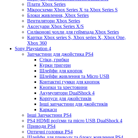
Плати Xbox Series
Мікросхеми Xbox Series X та Xbox Series S
Блоки живлення, Xbox Series
Вентилятори Xbox Series
Аксесуари Xbox Series X/S
Силіконові чохли для геймпада Xbox Series
Картки Xbox series S, Xbox series X, Xbox One,
Xbox 360
Sony Playstation 4
Запчастини для джойстика PS4
Стіки, грибки
Курки тригери
Шлейфи для кнопок
Шлейфи живлення та Micro USB
Контактні гумки для кнопок
Кнопки та хрестовини
Акумулятори DualShock 4
Корпуси для джойстиків
Інші запчастини для джойстиків
Каркаси
Інші Запчастини PS4
PS4 HDMI роз'єми та micro USB DualShock 4
Приводи PS4
Оптичні головки PS4
Шлейфи для приводу та блоку живлення PS4