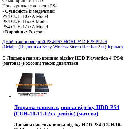
тільки кришки HDD.
Нова кришка є логотип PS4.
• Сумісність із моделями:
PS4 CUH-10xxA Model
PS4 CUH-11xxA Model
PS4 CUH-12xxA Model
• Виробник:
Foxconn
Джойстик проводной PS4\PS3 HORI PAD FPS PLUS
(Original)
Наушники Sony Wireless Stereo Headset 2.0 (Черные)
С Лицьова панель кришка відсіку HDD Playstation 4 (PS4)
(матова) (Foxconn) також дивляться
Лицьова панель кришка відсіку HDD PS4
(CUH-10-11-12хх ревізія) (матова)
Лицьова панель кришка відсіку HDD PS4 (CUH-10-