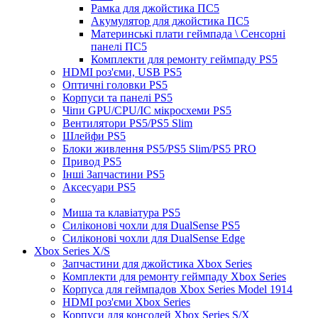
Рамка для джойстика ПС5
Акумулятор для джойстика ПС5
Материнські плати геймпада \ Сенсорні
панелі ПС5
Комплекти для ремонту геймпаду PS5
HDMI роз'єми, USB PS5
Оптичні головки PS5
Корпуси та панелі PS5
Чіпи GPU/CPU/IC мікросхеми PS5
Вентилятори PS5/PS5 Slim
Шлейфи PS5
Блоки живлення PS5/PS5 Slim/PS5 PRO
Привод PS5
Інші Запчастини PS5
Аксесуари PS5
Миша та клавіатура PS5
Силіконові чохли для DualSense PS5
Силіконові чохли для DualSense Edge
Xbox Series X/S
Запчастини для джойстика Xbox Series
Комплекти для ремонту геймпаду Xbox Series
Корпуса для геймпадов Xbox Series Model 1914
HDMI роз'єми Xbox Series
Корпуси для консолей Xbox Series S/X