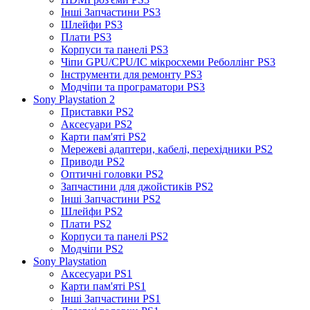
Інші Запчастини PS3
Шлейфи PS3
Плати PS3
Корпуси та панелі PS3
Чіпи GPU/CPU/IC мікросхеми Реболлінг PS3
Інструменти для ремонту PS3
Модчіпи та програматори PS3
Sony Playstation 2
Приставки PS2
Аксесуари PS2
Карти пам'яті PS2
Мережеві адаптери, кабелі, перехідники PS2
Приводи PS2
Оптичні головки PS2
Запчастини для джойстиків PS2
Інші Запчастини PS2
Шлейфи PS2
Плати PS2
Корпуси та панелі PS2
Модчіпи PS2
Sony Playstation
Аксесуари PS1
Карти пам'яті PS1
Інші Запчастини PS1