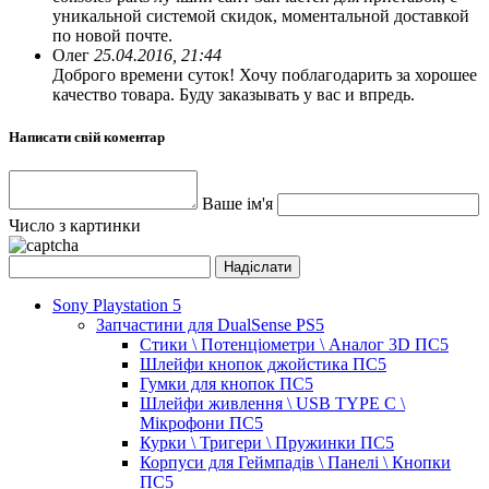
уникальной системой скидок, моментальной доставкой
по новой почте.
Олег
25.04.2016, 21:44
Доброго времени суток! Хочу поблагодарить за хорошее
качество товара. Буду заказывать у вас и впредь.
Написати свій коментар
Ваше ім'я
Число з картинки
Sony Playstation 5
Запчастини для DualSense PS5
Стики \ Потенціометри \ Аналог 3D ПС5
Шлейфи кнопок джойстика ПС5
Гумки для кнопок ПС5
Шлейфи живлення \ USB TYPE C \
Мікрофони ПС5
Курки \ Тригери \ Пружинки ПС5
Корпуси для Геймпадів \ Панелі \ Кнопки
ПС5