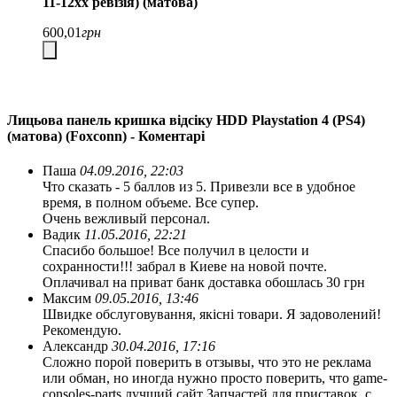
11-12хх ревізія) (матова)
600,01
грн
Лицьова панель кришка відсіку HDD Playstation 4 (PS4)
(матова) (Foxconn) - Коментарі
Паша
04.09.2016, 22:03
Что сказать - 5 баллов из 5. Привезли все в удобное
время, в полном объеме. Все супер.
Очень вежливый персонал.
Вадик
11.05.2016, 22:21
Спасибо большое! Все получил в целости и
сохранности!!! забрал в Киеве на новой почте.
Оплачивал на приват банк доставка обошлась 30 грн
Максим
09.05.2016, 13:46
Швидке обслуговування, якісні товари. Я задоволений!
Рекомендую.
Александр
30.04.2016, 17:16
Сложно порой поверить в отзывы, что это не реклама
или обман, но иногда нужно просто поверить, что game-
consoles-parts лучший сайт Запчастей для приставок, с