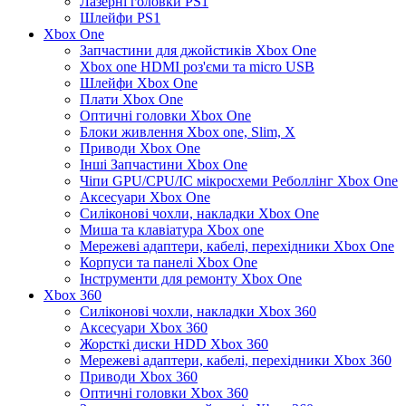
Лазерні головки PS1
Шлейфи PS1
Xbox One
Запчастини для джойстиків Xbox One
Xbox one HDMI роз'єми та micro USB
Шлейфи Xbox One
Плати Xbox One
Оптичні головки Xbox One
Блоки живлення Xbox one, Slim, X
Приводи Xbox One
Інші Запчастини Xbox One
Чіпи GPU/CPU/IC мікросхеми Реболлінг Xbox One
Аксесуари Xbox One
Силіконові чохли, накладки Xbox One
Миша та клавіатура Xbox one
Мережеві адаптери, кабелі, перехідники Xbox One
Корпуси та панелі Xbox One
Інструменти для ремонту Xbox One
Xbox 360
Силіконові чохли, накладки Xbox 360
Аксесуари Xbox 360
Жорсткі диски HDD Xbox 360
Мережеві адаптери, кабелі, перехідники Xbox 360
Приводи Xbox 360
Оптичні головки Xbox 360