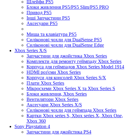
Шлейфи PS5
Блоки живлення PS5/PS5 Slim/PS5 PRO
Привод PS5
Інші Запчастини PS5
Аксесуари PS5
Миша та клавіатура PS5
Силіконові чохли для DualSense PS5
Силіконові чохли для DualSense Edge
Xbox Series X/S
Запчастини для джойстика Xbox Series
Комплекти для ремонту геймпаду Xbox Series
Корпуса для геймпадов Xbox Series Model 1914
HDMI роз'єми Xbox Series
Корпуси для консолей Xbox Series S/X
Плати Xbox Series
Мікросхеми Xbox Series X та Xbox Series S
Блоки живлення, Xbox Series
Вентилятори Xbox Series
Аксесуари Xbox Series X/S
Силіконові чохли для геймпада Xbox Series
Картки Xbox series S, Xbox series X, Xbox One,
Xbox 360
Sony Playstation 4
Запчастини для джойстика PS4