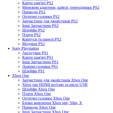
Карти пам'яті PS2
Мережеві адаптери, кабелі, перехідники PS2
Приводи PS2
Оптичні головки PS2
Запчастини для джойстиків PS2
Інші Запчастини PS2
Шлейфи PS2
Плати PS2
Корпуси та панелі PS2
Модчіпи PS2
Sony Playstation
Аксесуари PS1
Карти пам'яті PS1
Інші Запчастини PS1
Лазерні головки PS1
Шлейфи PS1
Xbox One
Запчастини для джойстиків Xbox One
Xbox one HDMI роз'єми та micro USB
Шлейфи Xbox One
Плати Xbox One
Оптичні головки Xbox One
Блоки живлення Xbox one, Slim, X
Приводи Xbox One
Інші Запчастини Xbox One