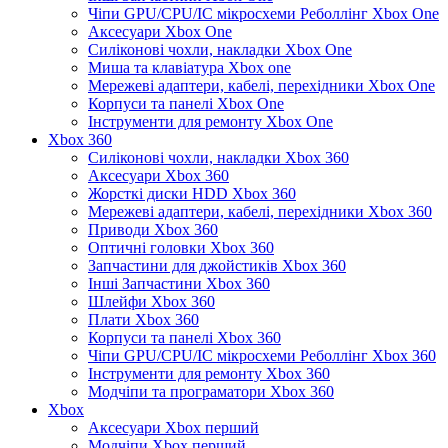
Чіпи GPU/CPU/IC мікросхеми Реболлінг Xbox One
Аксесуари Xbox One
Силіконові чохли, накладки Xbox One
Миша та клавіатура Xbox one
Мережеві адаптери, кабелі, перехідники Xbox One
Корпуси та панелі Xbox One
Інструменти для ремонту Xbox One
Xbox 360
Силіконові чохли, накладки Xbox 360
Аксесуари Xbox 360
Жорсткі диски HDD Xbox 360
Мережеві адаптери, кабелі, перехідники Xbox 360
Приводи Xbox 360
Оптичні головки Xbox 360
Запчастини для джойстиків Xbox 360
Інші Запчастини Xbox 360
Шлейфи Xbox 360
Плати Xbox 360
Корпуси та панелі Xbox 360
Чіпи GPU/CPU/IC мікросхеми Реболлінг Xbox 360
Інструменти для ремонту Xbox 360
Модчіпи та програматори Xbox 360
Xbox
Аксесуари Xbox перший
Модчіпи Xbox перший