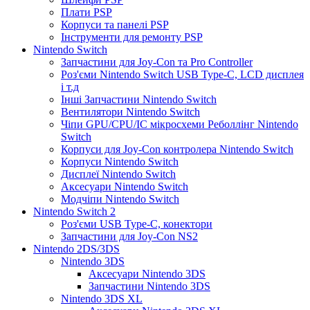
Плати PSP
Корпуси та панелі PSP
Інструменти для ремонту PSP
Nintendo Switch
Запчастини для Joy-Con та Pro Controller
Роз'єми Nintendo Switch USB Type-C, LCD дисплея
і т.д
Інші Запчастини Nintendo Switch
Вентилятори Nintendo Switch
Чіпи GPU/CPU/IC мікросхеми Реболлінг Nintendo
Switch
Корпуси для Joy-Con контролера Nintendo Switch
Корпуси Nintendo Switch
Дисплеї Nintendo Switch
Аксесуари Nintendo Switch
Модчіпи Nintendo Switch
Nintendo Switch 2
Роз'єми USB Type-C, конектори
Запчастини для Joy-Con NS2
Nintendo 2DS/3DS
Nintendo 3DS
Аксесуари Nintendo 3DS
Запчастини Nintendo 3DS
Nintendo 3DS XL