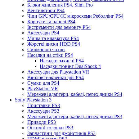
Блоки живлення PS4, Slim, Pro
Вентилятори PS4
Чіпи GPU/CPU/IC мікросхеми Реболлінг PS4
Корпуси та панелі PS4
Інструменти для ремонту PS4
Аксесуари PS4
Миша та клавіатура PS4
Жорсткі диски HDD PS4
Силіконові чохли
Насадки на стіки PS4
Насадки захисні PS4
Насадки тюнінг DualShock 4
Аксесуари для Playstation VR
Вінілові наклейки для PS4
Сумки для PS4
PlayStation VR
Мережеві адаптери, кабелі, перехідники PS4
Sony Playstation 3
Приставки PS3
Аксесуари PS3
Мережеві адаптери, кабелі, перехідники PS3
Приводи PS3
Оптичні головки PS3
Запчастини для джойстиків PS3
HDMI роз'єми PS3