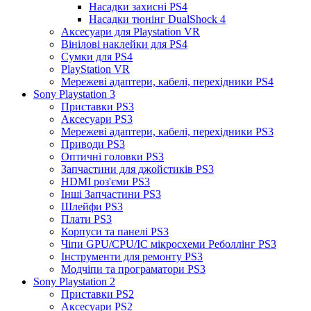
Насадки захисні PS4
Насадки тюнінг DualShock 4
Аксесуари для Playstation VR
Вінілові наклейки для PS4
Сумки для PS4
PlayStation VR
Мережеві адаптери, кабелі, перехідники PS4
Sony Playstation 3
Приставки PS3
Аксесуари PS3
Мережеві адаптери, кабелі, перехідники PS3
Приводи PS3
Оптичні головки PS3
Запчастини для джойстиків PS3
HDMI роз'єми PS3
Інші Запчастини PS3
Шлейфи PS3
Плати PS3
Корпуси та панелі PS3
Чіпи GPU/CPU/IC мікросхеми Реболлінг PS3
Інструменти для ремонту PS3
Модчіпи та програматори PS3
Sony Playstation 2
Приставки PS2
Аксесуари PS2