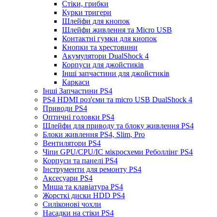
Стіки, грибки
Курки тригери
Шлейфи для кнопок
Шлейфи живлення та Micro USB
Контактні гумки для кнопок
Кнопки та хрестовини
Акумулятори DualShock 4
Корпуси для джойстиків
Інші запчастини для джойстиків
Каркаси
Інші Запчастини PS4
PS4 HDMI роз'єми та micro USB DualShock 4
Приводи PS4
Оптичні головки PS4
Шлейфи для приводу та блоку живлення PS4
Блоки живлення PS4, Slim, Pro
Вентилятори PS4
Чіпи GPU/CPU/IC мікросхеми Реболлінг PS4
Корпуси та панелі PS4
Інструменти для ремонту PS4
Аксесуари PS4
Миша та клавіатура PS4
Жорсткі диски HDD PS4
Силіконові чохли
Насадки на стіки PS4