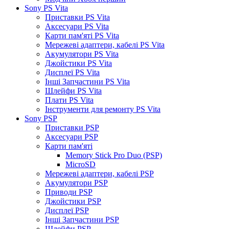
Sony PS Vita
Приставки PS Vita
Аксесуари PS Vita
Карти пам'яті PS Vita
Мережеві адаптери, кабелі PS Vita
Акумулятори PS Vita
Джойстики PS Vita
Дисплеї PS Vita
Інші Запчастини PS Vita
Шлейфи PS Vita
Плати PS Vita
Інструменти для ремонту PS Vita
Sony PSP
Приставки PSP
Аксесуари PSP
Карти пам'яті
Memory Stick Pro Duo (PSP)
MicroSD
Мережеві адаптери, кабелі PSP
Акумулятори PSP
Приводи PSP
Джойстики PSP
Дисплеї PSP
Інші Запчастини PSP
Шлейфи PSP