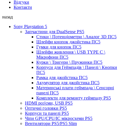
Відгуки
Контакти
назад
Sony Playstation 5
Запчастини для DualSense PS5
Стики \ Потенціометри \ Аналог 3D ПС5
Шлейфи кнопок джойстика ПС5
Гумки для кнопок ПС5
Шлейфи живлення \ USB TYPE C \
Мікрофони ПС5
Курки \ Тригери \ Пружинки ПС5
Корпуси для Геймпадів \ Панелі \ Кнопки
ПС5
Рамка для джойстика ПС5
Акумулятор для джойстика ПС5
Материнські плати геймпада \ Сенсорні
панелі ПС5
Комплекти для ремонту геймпаду PS5
HDMI роз'єми, USB PS5
Оптичні головки PS5
Корпуси та панелі PS5
Чіпи GPU/CPU/IC мікросхеми PS5
Вентилятори PS5/PS5 Slim