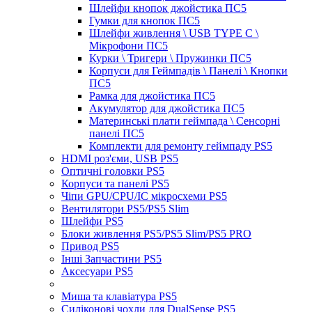
Шлейфи кнопок джойстика ПС5
Гумки для кнопок ПС5
Шлейфи живлення \ USB TYPE C \
Мікрофони ПС5
Курки \ Тригери \ Пружинки ПС5
Корпуси для Геймпадів \ Панелі \ Кнопки
ПС5
Рамка для джойстика ПС5
Акумулятор для джойстика ПС5
Материнські плати геймпада \ Сенсорні
панелі ПС5
Комплекти для ремонту геймпаду PS5
HDMI роз'єми, USB PS5
Оптичні головки PS5
Корпуси та панелі PS5
Чіпи GPU/CPU/IC мікросхеми PS5
Вентилятори PS5/PS5 Slim
Шлейфи PS5
Блоки живлення PS5/PS5 Slim/PS5 PRO
Привод PS5
Інші Запчастини PS5
Аксесуари PS5
Миша та клавіатура PS5
Силіконові чохли для DualSense PS5