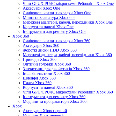
Чіпи GPU/CPU/IC мікросхеми Реболлінг Xbox One
Аксесуари Xbox One
Силіконові чохли, накладки Xbox One
Миша та клавіатура Xbox one
Мережеві адаптери, кабелі, перехідники Xbox One
Корпуси та панелі Xbox One
Інструменти для ремонту Xbox One
Xbox 360
Силіконові чохли, накладки Xbox 360
Аксесуари Xbox 360
Жорсткі диски HDD Xbox 360
Мережеві адаптери, кабелі, перехідники Xbox 360
Приводи Xbox 360
Оптичні головки Xbox 360
Запчастини для джойстиків Xbox 360
Інші Запчастини Xbox 360
Шлейфи Xbox 360
Плати Xbox 360
Корпуси та панелі Xbox 360
Чіпи GPU/CPU/IC мікросхеми Реболлінг Xbox 360
Інструменти для ремонту Xbox 360
Модчіпи та програматори Xbox 360
Xbox
Аксесуари Xbox перший
Модчіпи Xbox перший