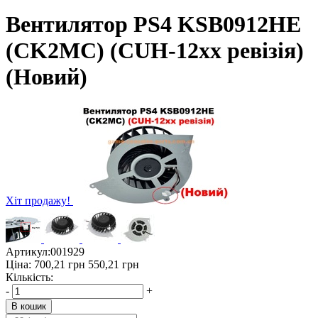
Вентилятор PS4 KSB0912HE
(CK2MC) (CUH-12хх ревізія)
(Новий)
Хіт продажу!
Артикул:
001929
Ціна:
700,21
грн
550,21
грн
Кількість:
-
+
В кошик