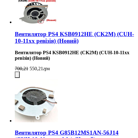
Вентилятор PS4 KSB0912HE (CK2M) (CUH-
10-11хх ревізія) (Новий)
Вентилятор PS4 KSB0912HE (CK2M) (CUH-10-11хх
ревізія) (Новий)
700,21
550,21
грн
Вентилятор PS4 G85B12MS1AN-56J14