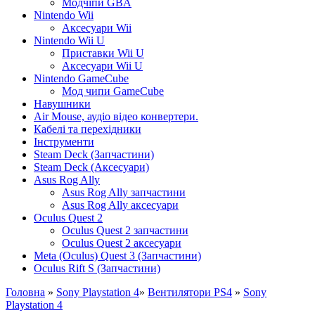
Модчіпи GBA
Nintendo Wii
Аксесуари Wii
Nintendo Wii U
Приставки Wii U
Аксесуари Wii U
Nintendo GameCube
Мод чипи GameCube
Навушники
Air Mouse, аудіо відео конвертери.
Кабелі та перехідники
Інструменти
Steam Deck (Запчастини)
Steam Deck (Аксесуари)
Asus Rog Ally
Asus Rog Ally запчастини
Asus Rog Ally аксесуари
Oculus Quest 2
Oculus Quest 2 запчастини
Oculus Quest 2 аксесуари
Meta (Oculus) Quest 3 (Запчастини)
Oculus Rift S (Запчастини)
Головна
»
Sony Playstation 4
»
Вентилятори PS4
»
Sony
Playstation 4