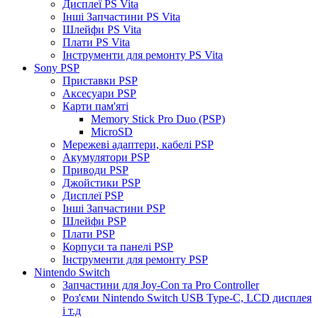
Дисплеї PS Vita
Інші Запчастини PS Vita
Шлейфи PS Vita
Плати PS Vita
Інструменти для ремонту PS Vita
Sony PSP
Приставки PSP
Аксесуари PSP
Карти пам'яті
Memory Stick Pro Duo (PSP)
MicroSD
Мережеві адаптери, кабелі PSP
Акумулятори PSP
Приводи PSP
Джойстики PSP
Дисплеї PSP
Інші Запчастини PSP
Шлейфи PSP
Плати PSP
Корпуси та панелі PSP
Інструменти для ремонту PSP
Nintendo Switch
Запчастини для Joy-Con та Pro Controller
Роз'єми Nintendo Switch USB Type-C, LCD дисплея
і т.д