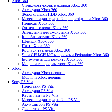
Xbox 360
Силіконові чохли, накладки Xbox 360
Аксесуари Xbox 360
Жорсткі диски HDD Xbox 360
Мережеві адаптери, кабелі, перехідники Xbox 360
Приводи Xbox 360
Оптичні головки Xbox 360
Запчастини для джойстиків Xbox 360
Інші Запчастини Xbox 360
Шлейфи Xbox 360
Плати Xbox 360
Корпуси та панелі Xbox 360
Чіпи GPU/CPU/IC мікросхеми Реболлінг Xbox 360
Інструменти для ремонту Xbox 360
Модчіпи та програматори Xbox 360
Xbox
Аксесуари Xbox перший
Модчіпи Xbox перший
Sony PS Vita
Приставки PS Vita
Аксесуари PS Vita
Карти пам'яті PS Vita
Мережеві адаптери, кабелі PS Vita
Акумулятори PS Vita
Джойстики PS Vita