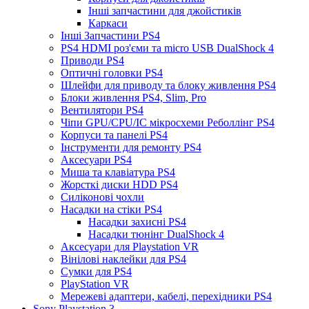
Інші запчастини для джойстиків
Каркаси
Інші Запчастини PS4
PS4 HDMI роз'єми та micro USB DualShock 4
Приводи PS4
Оптичні головки PS4
Шлейфи для приводу та блоку живлення PS4
Блоки живлення PS4, Slim, Pro
Вентилятори PS4
Чіпи GPU/CPU/IC мікросхеми Реболлінг PS4
Корпуси та панелі PS4
Інструменти для ремонту PS4
Аксесуари PS4
Миша та клавіатура PS4
Жорсткі диски HDD PS4
Силіконові чохли
Насадки на стіки PS4
Насадки захисні PS4
Насадки тюнінг DualShock 4
Аксесуари для Playstation VR
Вінілові наклейки для PS4
Сумки для PS4
PlayStation VR
Мережеві адаптери, кабелі, перехідники PS4
Sony Playstation 3