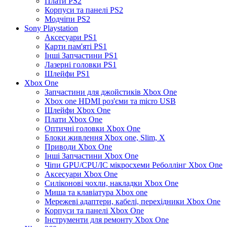
Плати PS2
Корпуси та панелі PS2
Модчіпи PS2
Sony Playstation
Аксесуари PS1
Карти пам'яті PS1
Інші Запчастини PS1
Лазерні головки PS1
Шлейфи PS1
Xbox One
Запчастини для джойстиків Xbox One
Xbox one HDMI роз'єми та micro USB
Шлейфи Xbox One
Плати Xbox One
Оптичні головки Xbox One
Блоки живлення Xbox one, Slim, X
Приводи Xbox One
Інші Запчастини Xbox One
Чіпи GPU/CPU/IC мікросхеми Реболлінг Xbox One
Аксесуари Xbox One
Силіконові чохли, накладки Xbox One
Миша та клавіатура Xbox one
Мережеві адаптери, кабелі, перехідники Xbox One
Корпуси та панелі Xbox One
Інструменти для ремонту Xbox One