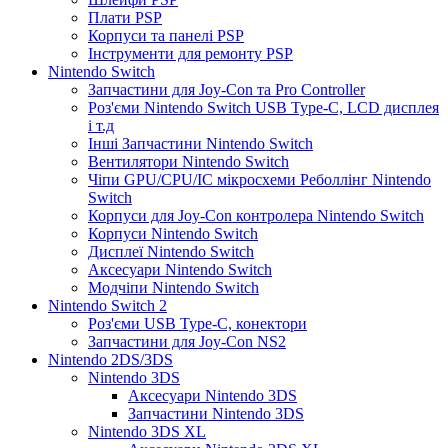
Плати PSP
Корпуси та панелі PSP
Інструменти для ремонту PSP
Nintendo Switch
Запчастини для Joy-Con та Pro Controller
Роз'єми Nintendo Switch USB Type-C, LCD дисплея
і т.д
Інші Запчастини Nintendo Switch
Вентилятори Nintendo Switch
Чіпи GPU/CPU/IC мікросхеми Реболлінг Nintendo
Switch
Корпуси для Joy-Con контролера Nintendo Switch
Корпуси Nintendo Switch
Дисплеї Nintendo Switch
Аксесуари Nintendo Switch
Модчіпи Nintendo Switch
Nintendo Switch 2
Роз'єми USB Type-C, конектори
Запчастини для Joy-Con NS2
Nintendo 2DS/3DS
Nintendo 3DS
Аксесуари Nintendo 3DS
Запчастини Nintendo 3DS
Nintendo 3DS XL