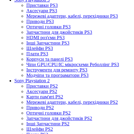
Приставки PS3
Аксесуари PS3
Мережеві адаптери, кабелі, перехідники PS3
Приводи PS3
Оптичні головки PS3
Запчастини для джойстиків PS3
HDMI роз'єми PS3
Інші Запчастини PS3
Шлейфи PS3
Плати PS3
Корпуси та панелі PS3
Чіпи GPU/CPU/IC мікросхеми Реболлінг PS3
Інструменти для ремонту PS3
Модчіпи та програматори PS3
Sony Playstation 2
Приставки PS2
Аксесуари PS2
Карти пам'яті PS2
Мережеві адаптери, кабелі, перехідники PS2
Приводи PS2
Оптичні головки PS2
Запчастини для джойстиків PS2
Інші Запчастини PS2
Шлейфи PS2