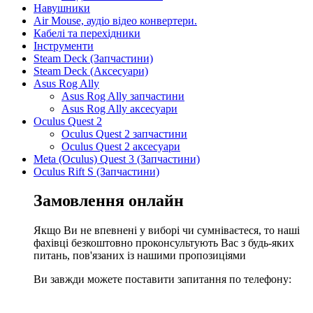
Навушники
Air Mouse, аудіо відео конвертери.
Кабелі та перехідники
Інструменти
Steam Deck (Запчастини)
Steam Deck (Аксесуари)
Asus Rog Ally
Asus Rog Ally запчастини
Asus Rog Ally аксесуари
Oculus Quest 2
Oculus Quest 2 запчастини
Oculus Quest 2 аксесуари
Meta (Oculus) Quest 3 (Запчастини)
Oculus Rift S (Запчастини)
Замовлення онлайн
Якщо Ви не впевнені у виборі чи сумніваєтеся, то наші
фахівці безкоштовно проконсультують Вас з будь-яких
питань, пов'язаних із нашими пропозиціями
Ви завжди можете поставити запитання по телефону: