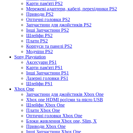
Карти пам'яті PS2
Мережеві адаптери, кабелі, перехідники PS2
Приводи PS2
Оптичні головки PS2
Запчастини для джойстиків PS2
Інші Запчастини PS2
Шлейфи PS2
Плати PS2
Корпуси та панелі PS2
Модчіпи PS2
Sony Playstation
Аксесуари PS1
Карти пам'яті PS1
Інші Запчастини PS1
Лазерні головки PS1
Шлейфи PS1
Xbox One
Запчастини для джойстиків Xbox One
Xbox one HDMI роз'єми та micro USB
Шлейфи Xbox One
Плати Xbox One
Оптичні головки Xbox One
Блоки живлення Xbox one, Slim, X
Приводи Xbox One
Інші Запчастини Xbox One