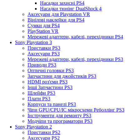
Насадки захисні PS4
Насадки тюнінг DualShock 4
Аксесуари для Playstation VR
Вінілові наклейки для PS4
Сумки для PS4
PlayStation VR
Мережеві адаптери, кабелі, перехідники PS4
Sony Playstation 3
Приставки PS3
Аксесуари PS3
Мережеві адаптери, кабелі, перехідники PS3
Приводи PS3
Оптичні головки PS3
Запчастини для джойстиків PS3
HDMI роз'єми PS3
Інші Запчастини PS3
Шлейфи PS3
Плати PS3
Корпуси та панелі PS3
Чіпи GPU/CPU/IC мікросхеми Реболлінг PS3
Інструменти для ремонту PS3
Модчіпи та програматори PS3
Sony Playstation 2
Приставки PS2
Аксесуари PS2