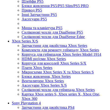
Шлейфи PS5
Блоки живлення PS5/PS5 Slim/PS5 PRO
Привод PS5
Інші Запчастини PS5
Аксесуари PS5
Миша та клавіатура PS5
Силіконові чохли для DualSense PS5
Силіконові чохли для DualSense Edge
Xbox Series X/S
Запчастини для джойстика Xbox Series
Комплекти для ремонту геймпаду Xbox Series
Корпуса для геймпадов Xbox Series Model 1914
HDMI роз'єми Xbox Series
Корпуси для консолей Xbox Series S/X
Плати Xbox Series
Мікросхеми Xbox Series X та Xbox Series S
Блоки живлення, Xbox Series
Вентилятори Xbox Series
Аксесуари Xbox Series X/S
Силіконові чохли для геймпада Xbox Series
Картки Xbox series S, Xbox series X, Xbox One,
Xbox 360
Sony Playstation 4
Запчастини для джойстика PS4