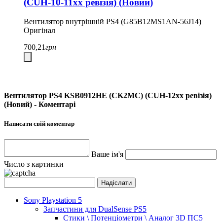
(CUH-10-11хх ревізія) (Новий)
Вентилятор внутрішній PS4 (G85B12MS1AN-56J14)
Оригінал
700,21
грн
Вентилятор PS4 KSB0912HE (CK2MC) (CUH-12хх ревізія)
(Новий) - Коментарі
Написати свій коментар
Ваше ім'я
Число з картинки
Sony Playstation 5
Запчастини для DualSense PS5
Стики \ Потенціометри \ Аналог 3D ПС5