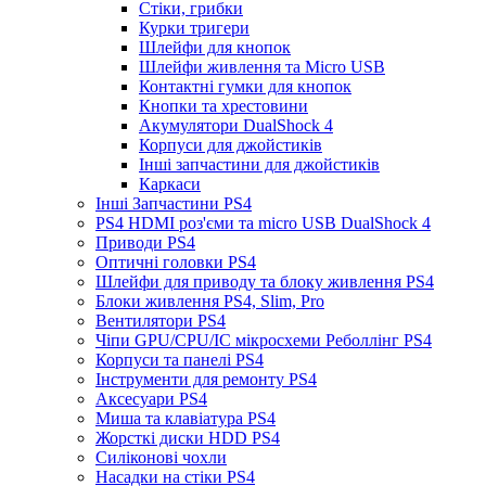
Стіки, грибки
Курки тригери
Шлейфи для кнопок
Шлейфи живлення та Micro USB
Контактні гумки для кнопок
Кнопки та хрестовини
Акумулятори DualShock 4
Корпуси для джойстиків
Інші запчастини для джойстиків
Каркаси
Інші Запчастини PS4
PS4 HDMI роз'єми та micro USB DualShock 4
Приводи PS4
Оптичні головки PS4
Шлейфи для приводу та блоку живлення PS4
Блоки живлення PS4, Slim, Pro
Вентилятори PS4
Чіпи GPU/CPU/IC мікросхеми Реболлінг PS4
Корпуси та панелі PS4
Інструменти для ремонту PS4
Аксесуари PS4
Миша та клавіатура PS4
Жорсткі диски HDD PS4
Силіконові чохли
Насадки на стіки PS4