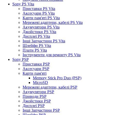
Sony PS Vita
Приставки PS Vita
Аксесуари PS Vita
Карти пам'яті PS Vita
Мережеві адаптери, кабелі PS Vita
Акумулятори PS Vita
Джойстики PS Vita
Дисплеї PS Vita
Інші Запчастини PS Vita
Шлейфи PS Vita
Плати PS Vita
Інструменти для ремонту PS Vita
Sony PSP
Приставки PSP
Аксесуари PSP
Карти пам'яті
Memory Stick Pro Duo (PSP)
MicroSD
Мережеві адаптери, кабелі PSP
Акумулятори PSP
Приводи PSP
Джойстики PSP
Дисплеї PSP
Інші Запчастини PSP
Шлейфи PSP