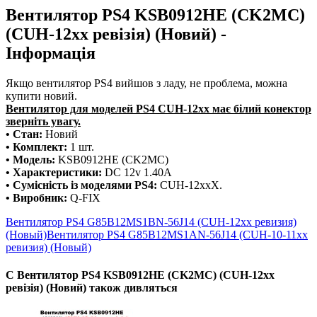
Вентилятор PS4 KSB0912HE (CK2MC)
(CUH-12хх ревізія) (Новий) -
Інформація
Якщо вентилятор PS4 вийшов з ладу, не проблема, можна
купити новий.
Вентилятор для моделей PS4 CUH-12хх має білий конектор
зверніть увагу.
• Стан:
Новий
• Комплект:
1 шт.
• Модель:
KSB0912HE (CK2MC)
• Характеристики:
DC 12v 1.40A
• Сумісність із моделями PS4:
CUH-12xxX.
• Виробник:
Q-FIX
Вентилятор PS4 G85B12MS1BN-56J14 (CUH-12хх ревизия)
(Новый)
Вентилятор PS4 G85B12MS1AN-56J14 (CUH-10-11хх
ревизия) (Новый)
С Вентилятор PS4 KSB0912HE (CK2MC) (CUH-12хх
ревізія) (Новий) також дивляться