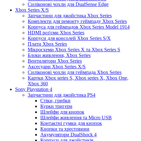
Силіконові чохли для DualSense Edge
Xbox Series X/S
Запчастини для джойстика Xbox Series
Комплекти для ремонту геймпаду Xbox Series
Корпуса для геймпадов Xbox Series Model 1914
HDMI роз'єми Xbox Series
Корпуси для консолей Xbox Series S/X
Плати Xbox Series
Мікросхеми Xbox Series X та Xbox Series S
Блоки живлення, Xbox Series
Вентилятори Xbox Series
Аксесуари Xbox Series X/S
Силіконові чохли для геймпада Xbox Series
Картки Xbox series S, Xbox series X, Xbox One,
Xbox 360
Sony Playstation 4
Запчастини для джойстика PS4
Стіки, грибки
Курки тригери
Шлейфи для кнопок
Шлейфи живлення та Micro USB
Контактні гумки для кнопок
Кнопки та хрестовини
Акумулятори DualShock 4
Корпуси для джойстиків