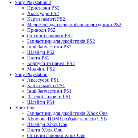
Sony Playstation 2
Приставки PS2
Аксесуари PS2
Карти пам'яті PS2
Мережеві адаптери, кабелі, перехідники PS2
Приводи PS2
Оптичні головки PS2
Запчастини для джойстиків PS2
Інші Запчастини PS2
Шлейфи PS2
Плати PS2
Корпуси та панелі PS2
Модчіпи PS2
Sony Playstation
Аксесуари PS1
Карти пам'яті PS1
Інші Запчастини PS1
Лазерні головки PS1
Шлейфи PS1
Xbox One
Запчастини для джойстиків Xbox One
Xbox one HDMI роз'єми та micro USB
Шлейфи Xbox One
Плати Xbox One
Оптичні головки Xbox One