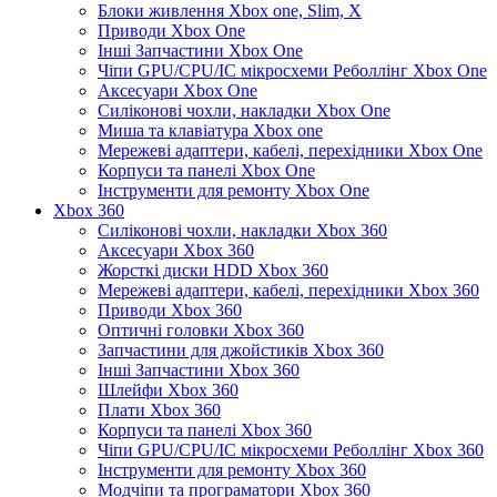
Блоки живлення Xbox one, Slim, X
Приводи Xbox One
Інші Запчастини Xbox One
Чіпи GPU/CPU/IC мікросхеми Реболлінг Xbox One
Аксесуари Xbox One
Силіконові чохли, накладки Xbox One
Миша та клавіатура Xbox one
Мережеві адаптери, кабелі, перехідники Xbox One
Корпуси та панелі Xbox One
Інструменти для ремонту Xbox One
Xbox 360
Силіконові чохли, накладки Xbox 360
Аксесуари Xbox 360
Жорсткі диски HDD Xbox 360
Мережеві адаптери, кабелі, перехідники Xbox 360
Приводи Xbox 360
Оптичні головки Xbox 360
Запчастини для джойстиків Xbox 360
Інші Запчастини Xbox 360
Шлейфи Xbox 360
Плати Xbox 360
Корпуси та панелі Xbox 360
Чіпи GPU/CPU/IC мікросхеми Реболлінг Xbox 360
Інструменти для ремонту Xbox 360
Модчіпи та програматори Xbox 360