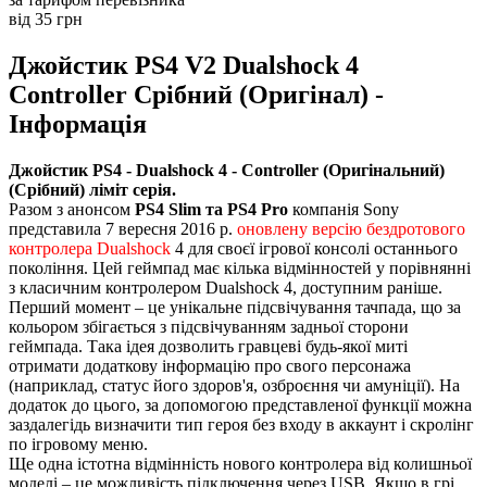
від 35 грн
Джойстик PS4 V2 Dualshock 4
Controller Срібний (Оригінал) -
Інформація
Джойстик PS4 - Dualshock 4 - Controller (Оригінальний)
(Срібний) ліміт серія.
Разом з анонсом
PS4 Slim та PS4 Pro
компанія Sony
представила 7 вересня 2016 р.
оновлену версію бездротового
контролера Dualshock
4 для своєї ігрової консолі останнього
покоління. Цей геймпад має кілька відмінностей у порівнянні
з класичним контролером Dualshock 4, доступним раніше.
Перший момент – це унікальне підсвічування тачпада, що за
кольором збігається з підсвічуванням задньої сторони
геймпада. Така ідея дозволить гравцеві будь-якої миті
отримати додаткову інформацію про свого персонажа
(наприклад, статус його здоров'я, озброєння чи амуніції). На
додаток до цього, за допомогою представленої функції можна
заздалегідь визначити тип героя без входу в аккаунт і скролінг
по ігровому меню.
Ще одна істотна відмінність нового контролера від колишньої
моделі – це можливість підключення через USB. Якщо в грі