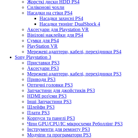
Жорсткі диски HDD PS4
Силіконові чохли
Насадки на стіки PS4
Насадки захисні PS4
Насадки тюнінг DualShock 4
Аксесуари для Playstation VR
Вінілові наклейки для PS4
Сумки для PS4
PlayStation VR
Мережеві адаптери, кабелі, перехідники PS4
Sony Playstation 3
Приставки PS3
Аксесуари PS3
Мережеві адаптери, кабелі, перехідники PS3
Приводи PS3
Оптичні головки PS3
Запчастини для джойстиків PS3
HDMI роз'єми PS3
Інші Запчастини PS3
Шлейфи PS3
Плати PS3
Корпуси та панелі PS3
Чіпи GPU/CPU/IC мікросхеми Реболлінг PS3
Інструменти для ремонту PS3
Модчіпи та програматори PS3