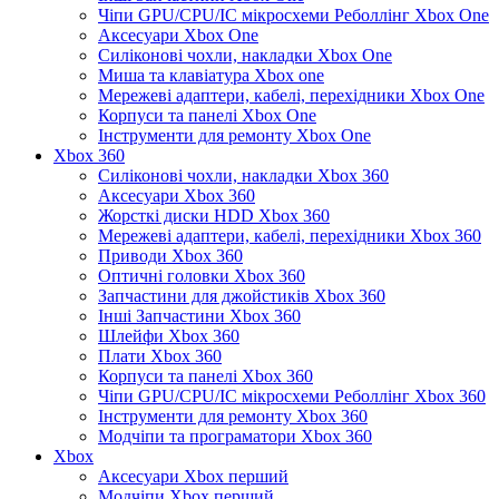
Чіпи GPU/CPU/IC мікросхеми Реболлінг Xbox One
Аксесуари Xbox One
Силіконові чохли, накладки Xbox One
Миша та клавіатура Xbox one
Мережеві адаптери, кабелі, перехідники Xbox One
Корпуси та панелі Xbox One
Інструменти для ремонту Xbox One
Xbox 360
Силіконові чохли, накладки Xbox 360
Аксесуари Xbox 360
Жорсткі диски HDD Xbox 360
Мережеві адаптери, кабелі, перехідники Xbox 360
Приводи Xbox 360
Оптичні головки Xbox 360
Запчастини для джойстиків Xbox 360
Інші Запчастини Xbox 360
Шлейфи Xbox 360
Плати Xbox 360
Корпуси та панелі Xbox 360
Чіпи GPU/CPU/IC мікросхеми Реболлінг Xbox 360
Інструменти для ремонту Xbox 360
Модчіпи та програматори Xbox 360
Xbox
Аксесуари Xbox перший
Модчіпи Xbox перший