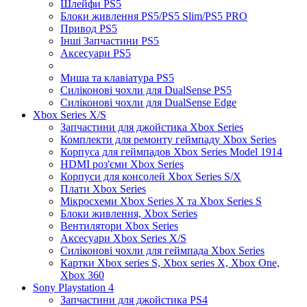
Шлейфи PS5
Блоки живлення PS5/PS5 Slim/PS5 PRO
Привод PS5
Інші Запчастини PS5
Аксесуари PS5
Миша та клавіатура PS5
Силіконові чохли для DualSense PS5
Силіконові чохли для DualSense Edge
Xbox Series X/S
Запчастини для джойстика Xbox Series
Комплекти для ремонту геймпаду Xbox Series
Корпуса для геймпадов Xbox Series Model 1914
HDMI роз'єми Xbox Series
Корпуси для консолей Xbox Series S/X
Плати Xbox Series
Мікросхеми Xbox Series X та Xbox Series S
Блоки живлення, Xbox Series
Вентилятори Xbox Series
Аксесуари Xbox Series X/S
Силіконові чохли для геймпада Xbox Series
Картки Xbox series S, Xbox series X, Xbox One,
Xbox 360
Sony Playstation 4
Запчастини для джойстика PS4