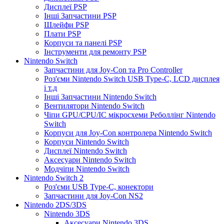
Дисплеї PSP
Інші Запчастини PSP
Шлейфи PSP
Плати PSP
Корпуси та панелі PSP
Інструменти для ремонту PSP
Nintendo Switch
Запчастини для Joy-Con та Pro Controller
Роз'єми Nintendo Switch USB Type-C, LCD дисплея
і т.д
Інші Запчастини Nintendo Switch
Вентилятори Nintendo Switch
Чіпи GPU/CPU/IC мікросхеми Реболлінг Nintendo
Switch
Корпуси для Joy-Con контролера Nintendo Switch
Корпуси Nintendo Switch
Дисплеї Nintendo Switch
Аксесуари Nintendo Switch
Модчіпи Nintendo Switch
Nintendo Switch 2
Роз'єми USB Type-C, конектори
Запчастини для Joy-Con NS2
Nintendo 2DS/3DS
Nintendo 3DS
Аксесуари Nintendo 3DS