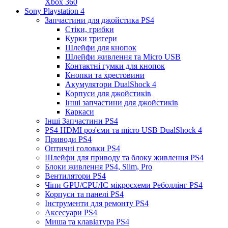
Xbox 360
Sony Playstation 4
Запчастини для джойстика PS4
Стіки, грибки
Курки тригери
Шлейфи для кнопок
Шлейфи живлення та Micro USB
Контактні гумки для кнопок
Кнопки та хрестовини
Акумулятори DualShock 4
Корпуси для джойстиків
Інші запчастини для джойстиків
Каркаси
Інші Запчастини PS4
PS4 HDMI роз'єми та micro USB DualShock 4
Приводи PS4
Оптичні головки PS4
Шлейфи для приводу та блоку живлення PS4
Блоки живлення PS4, Slim, Pro
Вентилятори PS4
Чіпи GPU/CPU/IC мікросхеми Реболлінг PS4
Корпуси та панелі PS4
Інструменти для ремонту PS4
Аксесуари PS4
Миша та клавіатура PS4