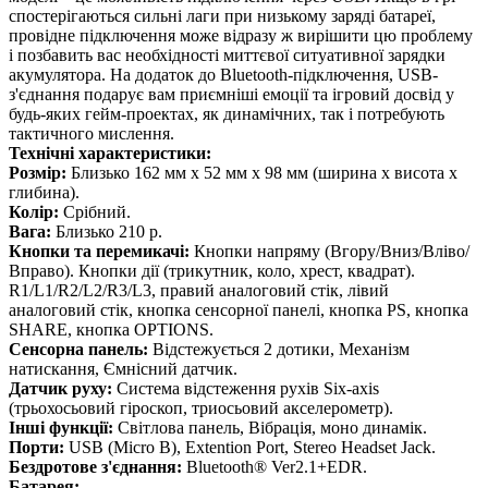
спостерігаються сильні лаги при низькому заряді батареї,
провідне підключення може відразу ж вирішити цю проблему
і позбавить вас необхідності миттєвої ситуативної зарядки
акумулятора. На додаток до Bluetooth-підключення, USB-
з'єднання подарує вам приємніші емоції та ігровий досвід у
будь-яких гейм-проектах, як динамічних, так і потребують
тактичного мислення.
Технічні характеристики:
Розмір:
Близько 162 мм x 52 мм x 98 мм (ширина x висота x
глибина).
Колір:
Срібний.
Вага:
Близько 210 р.
Кнопки та перемикачі:
Кнопки напряму (Вгору/Вниз/Вліво/
Вправо). Кнопки дії (трикутник, коло, хрест, квадрат).
R1/L1/R2/L2/R3/L3, правий аналоговий стік, лівий
аналоговий стік, кнопка сенсорної панелі, кнопка PS, кнопка
SHARE, кнопка OPTIONS.
Сенсорна панель:
Відстежується 2 дотики, Механізм
натискання, Ємнісний датчик.
Датчик руху:
Система відстеження рухів Six-axis
(трьохосьовий гіроскоп, триосьовий акселерометр).
Інші функції:
Світлова панель, Вібрація, моно динамік.
Порти:
USB (Micro B), Extention Port, Stereo Headset Jack.
Бездротове з'єднання:
Bluetooth® Ver2.1+EDR.
Батарея: