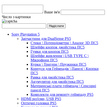
Ваше ім'я
Число з картинки
Sony Playstation 5
Запчастини для DualSense PS5
Стики \ Потенціометри \ Аналог 3D ПС5
Шлейфи кнопок джойстика ПС5
Гумки для кнопок ПС5
Шлейфи живлення \ USB TYPE C \
Мікрофони ПС5
Курки \ Тригери \ Пружинки ПС5
Корпуси для Геймпадів \ Панелі \ Кнопки
ПС5
Рамка для джойстика ПС5
Акумулятор для джойстика ПС5
Материнські плати геймпада \ Сенсорні
панелі ПС5
Комплекти для ремонту геймпаду PS5
HDMI роз'єми, USB PS5
Оптичні головки PS5