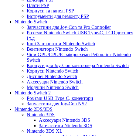
Плати PSP
Корпуси та панелі PSP
Інструменти для ремонту PSP
Nintendo Switch
Запчастини для Joy-Con та Pro Controller
Роз'єми Nintendo Switch USB Type-C, LCD дисплея
і т.д
Інші Запчастини Nintendo Switch
Вентилятори Nintendo Switch
Чіпи GPU/CPU/IC мікросхеми Реболлінг Nintendo
Switch
Корпуси для Joy-Con контролера Nintendo Switch
Корпуси Nintendo Switch
Дисплеї Nintendo Switch
Аксесуари Nintendo Switch
Модчіпи Nintendo Switch
Nintendo Switch 2
Роз'єми USB Type-C, конектори
Запчастини для Joy-Con NS2
Nintendo 2DS/3DS
Nintendo 3DS
Аксесуари Nintendo 3DS
Запчастини Nintendo 3DS
Nintendo 3DS XL