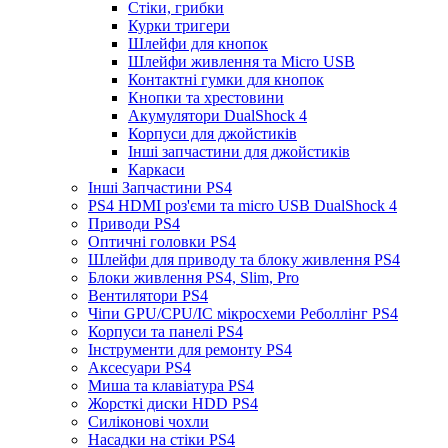
Стіки, грибки
Курки тригери
Шлейфи для кнопок
Шлейфи живлення та Micro USB
Контактні гумки для кнопок
Кнопки та хрестовини
Акумулятори DualShock 4
Корпуси для джойстиків
Інші запчастини для джойстиків
Каркаси
Інші Запчастини PS4
PS4 HDMI роз'єми та micro USB DualShock 4
Приводи PS4
Оптичні головки PS4
Шлейфи для приводу та блоку живлення PS4
Блоки живлення PS4, Slim, Pro
Вентилятори PS4
Чіпи GPU/CPU/IC мікросхеми Реболлінг PS4
Корпуси та панелі PS4
Інструменти для ремонту PS4
Аксесуари PS4
Миша та клавіатура PS4
Жорсткі диски HDD PS4
Силіконові чохли
Насадки на стіки PS4