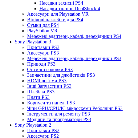
Насадки захисні PS4
Насадки тюнінг DualShock 4
Аксесуари для Playstation VR
Вінілові наклейки для PS4
Сумки для PS4
PlayStation VR
Мережеві адаптери, кабелі, перехідники PS4
Sony Playstation 3
Приставки PS3
Аксесуари PS3
Мережеві адаптери, кабелі, перехідники PS3
Приводи PS3
Оптичні головки PS3
Запчастини для джойстиків PS3
HDMI роз'єми PS3
Інші Запчастини PS3
Шлейфи PS3
Плати PS3
Корпуси та панелі PS3
Чіпи GPU/CPU/IC мікросхеми Реболлінг PS3
Інструменти для ремонту PS3
Модчіпи та програматори PS3
Sony Playstation 2
Приставки PS2
Аксесуари PS2