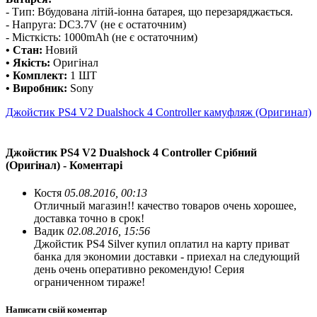
- Тип: Вбудована літій-іонна батарея, що перезаряджається.
- Напруга: DC3.7V (не є остаточним)
- Місткість: 1000mAh (не є остаточним)
• Стан:
Новий
• Якість:
Оригінал
• Комплект:
1 ШТ
• Виробник:
Sony
Джойстик PS4 V2 Dualshock 4 Controller камуфляж (Оригинал)
Джойстик PS4 V2 Dualshock 4 Controller Срібний
(Оригінал) - Коментарі
Костя
05.08.2016, 00:13
Отличный магазин!! качество товаров очень хорошее,
доставка точно в срок!
Вадик
02.08.2016, 15:56
Джойстик PS4 Silver купил оплатил на карту приват
банка для экономии доставки - приехал на следующий
день очень оперативно рекомендую! Серия
ограниченном тираже!
Написати свій коментар