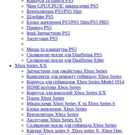
Корпуси та панелі PS5
Чіпи GPU/CPU/IC мікросхеми PS5
Вентилятори PS5/PS5 Slim
Шлейфи PS5
Блоки живлення PS5/PS5 Slim/PS5 PRO
Привод PS5
Інші Запчастини PS5
Аксесуари PS5
Миша та клавіатура PS5
Силіконові чохли для DualSense PS5
Силіконові чохли для DualSense Edge
Xbox Series X/S
Запчастини для джойстика Xbox Series
Комплекти для ремонту геймпаду Xbox Series
Корпуса для геймпадов Xbox Series Model 1914
HDMI роз'єми Xbox Series
Корпуси для консолей Xbox Series S/X
Плати Xbox Series
Мікросхеми Xbox Series X та Xbox Series S
Блоки живлення, Xbox Series
Вентилятори Xbox Series
Аксесуари Xbox Series X/S
Силіконові чохли для геймпада Xbox Series
Картки Xbox series S, Xbox series X, Xbox One,