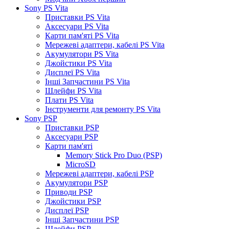
Sony PS Vita
Приставки PS Vita
Аксесуари PS Vita
Карти пам'яті PS Vita
Мережеві адаптери, кабелі PS Vita
Акумулятори PS Vita
Джойстики PS Vita
Дисплеї PS Vita
Інші Запчастини PS Vita
Шлейфи PS Vita
Плати PS Vita
Інструменти для ремонту PS Vita
Sony PSP
Приставки PSP
Аксесуари PSP
Карти пам'яті
Memory Stick Pro Duo (PSP)
MicroSD
Мережеві адаптери, кабелі PSP
Акумулятори PSP
Приводи PSP
Джойстики PSP
Дисплеї PSP
Інші Запчастини PSP
Шлейфи PSP