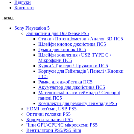
Відгуки
Контакти
назад
Sony Playstation 5
Запчастини для DualSense PS5
Стики \ Потенціометри \ Аналог 3D ПС5
Шлейфи кнопок джойстика ПС5
Гумки для кнопок ПС5
Шлейфи живлення \ USB TYPE C \
Мікрофони ПС5
Курки \ Тригери \ Пружинки ПС5
Корпуси для Геймпадів \ Панелі \ Кнопки
ПС5
Рамка для джойстика ПС5
Акумулятор для джойстика ПС5
Материнські плати геймпада \ Сенсорні
панелі ПС5
Комплекти для ремонту геймпаду PS5
HDMI роз'єми, USB PS5
Оптичні головки PS5
Корпуси та панелі PS5
Чіпи GPU/CPU/IC мікросхеми PS5
Вентилятори PS5/PS5 Slim