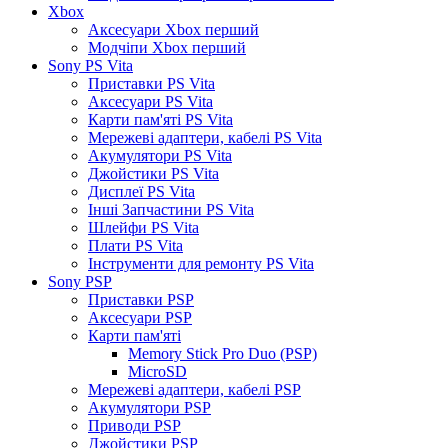
Xbox
Аксесуари Xbox перший
Модчіпи Xbox перший
Sony PS Vita
Приставки PS Vita
Аксесуари PS Vita
Карти пам'яті PS Vita
Мережеві адаптери, кабелі PS Vita
Акумулятори PS Vita
Джойстики PS Vita
Дисплеї PS Vita
Інші Запчастини PS Vita
Шлейфи PS Vita
Плати PS Vita
Інструменти для ремонту PS Vita
Sony PSP
Приставки PSP
Аксесуари PSP
Карти пам'яті
Memory Stick Pro Duo (PSP)
MicroSD
Мережеві адаптери, кабелі PSP
Акумулятори PSP
Приводи PSP
Джойстики PSP