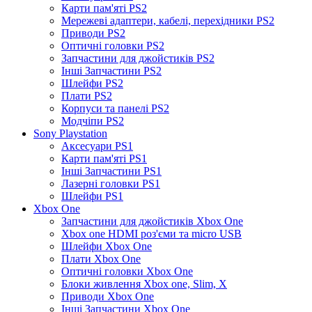
Карти пам'яті PS2
Мережеві адаптери, кабелі, перехідники PS2
Приводи PS2
Оптичні головки PS2
Запчастини для джойстиків PS2
Інші Запчастини PS2
Шлейфи PS2
Плати PS2
Корпуси та панелі PS2
Модчіпи PS2
Sony Playstation
Аксесуари PS1
Карти пам'яті PS1
Інші Запчастини PS1
Лазерні головки PS1
Шлейфи PS1
Xbox One
Запчастини для джойстиків Xbox One
Xbox one HDMI роз'єми та micro USB
Шлейфи Xbox One
Плати Xbox One
Оптичні головки Xbox One
Блоки живлення Xbox one, Slim, X
Приводи Xbox One
Інші Запчастини Xbox One