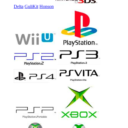
Delta
GuliKit
Honson